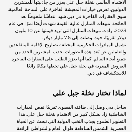
الاهتمام العالمي بنخلة جبل علي يعزز من جاذبيتها للمشترين
الدوليين. تعرض خيارات المعيشة الفاخرة على الساحة العالمية.
أفضل المطاعم الهندية في دبي: رحلة طهي
سوق العقارات الفاخرة في دبي شهد انتعاشًا ملحوظًا بعد
الجائحة. مبيعات المنازل عالية القيمة شهدت أيضًا نموًا. في عام
2023، زادت مبيعات المنازل التي تزيد قيمتها عن 10 مليون
اكتشف ممشى نخلة جميرا: جولة بين الفخامة والإطلالات الخلابة
دولار تقريبًا، حيث وصلت إلى 7.6 مليار دولار.
تشمل المبادرات الحكومية المختلفة تصاريح الإقامة للمتقاعدين
والعاملين عن بُعد. هذه التطورات تجذب المشترين الجدد من
أفضل المناطق للسكن في دبي مع العائلة: اكتشف أفضل
جميع أنحاء العالم. كما أنها تعزز الطلب على العقارات الفاخرة.
الخيارات
العروض المغرية في نخلة جبل علي تجعلها مكانًا رائعًا
للاستكشاف في دبي.
فنادق الخمس نجوم في دبي: فخامة لا مثيل لها لكل مسافر
لماذا تختار نخلة جبل علي
أشياء يمكنك القيام بها في وسط مدينة دبي: دليلك الشامل
ساحل دبي وصل إلى طاقته القصوى تقريبًا. نقص العقارات
الشاطئية زاد بشكل كبير من الاهتمام بنخلة جبل علي. هذا
أفضل أماكن الإفطار في دبي: أفضل 7 أماكن لا تُضاهى لتجربة
التطوير الطموح يجذب النخب الدولية التي تبحث عن الحياة
إفطار رمضاني لا يُنسى
العصرية. الشمس الساطعة طوال العام والشواطئ الرائعة