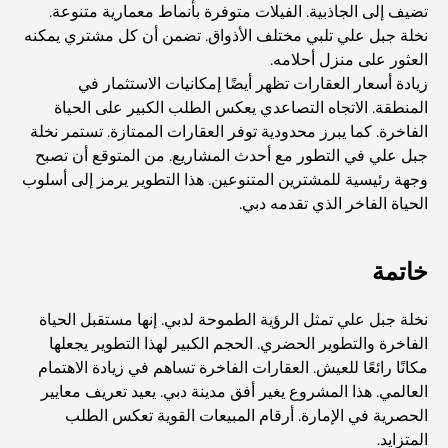
تضيف إلى الجاذبية. الفيلات متوفرة بأنماط معمارية متنوعة.
المقاهي في منطقة الخليج التجاري: مزيج مثالي من القهوة
نخلة جبل علي تلبي مختلف الأذواق. تضمن أن كل مشتري يمكنه
والمجتمع
العثور على منزل أحلامه.
زيادة أسعار العقارات تظهر أيضًا إمكانيات الاستثمار في
مطاعم دبي الحائزة على نجمة ميشلان: جولة مغامرة لعشاق
المنطقة. الاتجاه التصاعدي يعكس الطلب الكبير على الحياة
الطعام
الفاخرة. كما يبرز محدودية توفر العقارات الممتازة. تستمر نخلة
جبل علي في التطور مع أحدث المشاريع. من المتوقع أن تصبح
استكشاف مطاعم جميرا جولف إستيتس: دليل الطهي
وجهة رئيسية للمشترين المتنوعين. هذا التطوير يرمز إلى أسلوب
الحياة الفاخر الذي تقدمه دبي.
Dubai Horse Racing: Where Tradition Meets
Global Competition
خاتمة
المقاهي في نخلة جميرا: دليل لأفضل أماكن القهوة وأسلوب
نخلة جبل علي تمثل الرؤية الطموحة لدبي. إنها مستقبل الحياة
الحياة في الجزيرة
الفاخرة والتطوير الحضري. الحجم الكبير لهذا التطوير يجعلها
مكانًا رائعًا للعيش. العقارات الفاخرة تساهم في زيادة الاهتمام
العالمي. هذا المشروع يغير أفق مدينة دبي. يعيد تعريف معايير
أفضل وجبات الإفطار في دبي: اختياراتي المفضلة لعام 2026
الحصرية في الإمارة. أرقام المبيعات القوية تعكس الطلب
المتزايد.