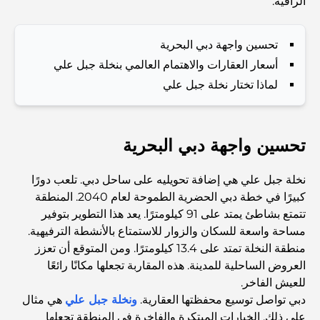
الراقية.
المدارس القريبة من نخلة جميرا: دليل شامل للعائلات
تحسين واجهة دبي البحرية
Dubai Vision 2040 - Green Living, Scenic Routes
and a Smarter Metro Network
أسعار العقارات والاهتمام العالمي بنخلة جبل علي
لماذا تختار نخلة جبل علي
أفضل المقاهي في دبي بإطلالة خلابة: مزيج مثالي من المذاق
الرائع والمناظر الطبيعية الساحرة
تحسين واجهة دبي البحرية
مطاعم بإطلالة على برج العرب: تجربة طعام استثنائية في دبي
نخلة جبل علي هي إضافة تحويليه على ساحل دبي. تلعب دورًا
كبيرًا في خطة دبي الحضرية الطموحة لعام 2040. المنطقة
دليل شامل لأندية شاطئ نخلة جميرا لعام 2026
تتمتع بشاطئ يمتد على 91 كيلومترًا. يعد هذا التطوير بتوفير
مساحة واسعة للسكان والزوار للاستمتاع بالأنشطة الترفيهية.
منطقة النخلة تمتد على 13.4 كيلومترًا. ومن المتوقع أن تعزز
المطاعم الإيطالية في وسط مدينة دبي: تذوق إيطاليا في قلب
العروض الساحلية للمدينة. هذه المقاربة تجعلها مكانًا رائعًا
المدينة
للعيش الفاخر.
دبي تواصل توسيع محفظتها العقارية.
ونخلة جبل علي
هي مثال
أفضل 7 نوادي رياضية في دبي هيلز: اللياقة البدنية في أبهى
على ذلك. الخيارات المبتكرة والفاخرة في المنطقة تجعلها