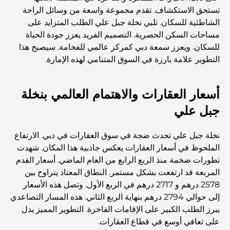
صورها
تستحق الاستكشاف. تقدم مجموعة واسعة من وسائل الراحة
الشاطئية للسكان. تلبي نخلة جبل علي الطلب المتزايد على
الدليل الأمثل لمطاعم الطعام الفاخر في نخلة جميرا
مساحات السكن الحصرية. التصميم الفريد يعزز جودة الحياة
للسكان. ويعزز سمعة دبي كمركز عالمي للفخامة. سيصبح هذا
التطوير علامة بارزة في السوق المتنامي لهذه الإمارة.
اكتشف أفضل وجبة إفطار في منطقة الخليج التجاري، دبي
أسعار العقارات والاهتمام العالمي بنخلة
المستشفيات الحكومية في دبي: رعاية صحية شاملة للجميع
جبل علي
نخلة جبل علي تحدث ضجة في سوق العقارات في دبي. الارتفاع
أغلى سيارة لامبورغيني على الإطلاق: قائمة هواة الجمع
الملحوظ في أسعار العقارات يعكس جاذبية هذا المكان. شهدت
تطورات ضخمة منذ الربع الرابع من العام الماضي. أسعار القدم
المربعة قد ارتفعت بشكل مستمر. النطاق المعتاد يتراوح بين
أغلى مدارس جيمس في دبي: دليل شامل للآباء
2578 درهم و 2717 درهم في الربع الأول. وتصل هذه الأسعار
إلى حوالي 2794 درهم بنهاية الربع الثاني. هذه المسار التصاعدي
يبرز الطلب الكبير على الإقامات الفاخرة. التطوير المميز يدل
أفضل المدارس القريبة من داماك هيلز 2: دليل للعائلات
على تعافي أوسع في قطاع العقارات.