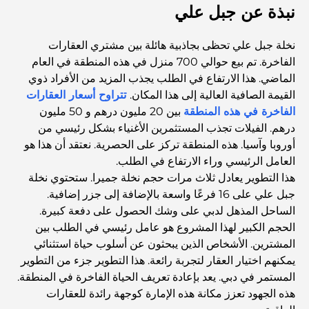
نبذة عن جبل علي
Top 7 Busiest Airports in the World: Hub of Global
Travel
نخلة جبل علي تحظى بجاذبية هائلة بين مشتري العقارات
Abu Dhabi vs Dubai: A Practical Comparison for
الفاخرة. تم بيع حوالي 700 منزل في هذه المنطقة في العام
Investors and Residents
الماضي. هذا الارتفاع في الطلب يجذب المزيد من الأفراد ذوي
القيمة الصافية العالية إلى هذا المكان.
تتراوح أسعار العقارات
Best Schools in Downtown Dubai: A Guide for
الفاخرة في هذه المنطقة
بين 20 مليون درهم و 50 مليون
Families
درهم. الفيلات تجذب المستثمرين الأغنياء بشكل رئيسي من
أوروبا وآسيا. هذه المنطقة تركز على الحصرية. نعتقد أن هذا هو
أشياء يمكنك القيام بها في دبي خلال فصل الصيف: دليلك الأمثل
العامل الرئيسي وراء الارتفاع في الطلب.
للتغلب على الحرارة
هذا التطوير يعادل ثلاث مرات حجم نخلة جميرا. ستحتوي نخلة
جبل علي على 16 فرعًا واسعة بالإضافة إلى جزر إضافية.
الساحل المذهل لدبي على وشك الحصول على دفعة كبيرة.
أفضل الهدايا الفاخرة للرجال: أفكار هدايا مميزة وخالدة
الحجم الكبير لهذا المشروع هو عامل رئيسي في الطلب بين
المشترين. الأشخاص الذين يبحثون عن أسلوب حياة استثنائي
Best Hotels in Business Bay, Dubai: Your Ultimate
يمكنهم اختيار العقار لتجربة رائعة. هذا التطوير جزء من التطوير
Guide
المستمر في دبي. يعد بإعادة تعريف الحياة الفاخرة في المنطقة.
هذه الجهود تعزز مكانة هذه الإمارة كوجهة رائدة للعقارات