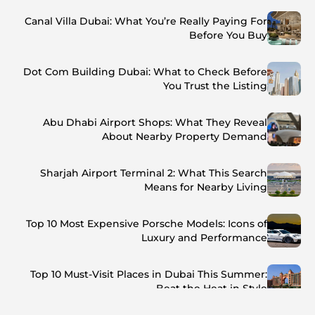
Canal Villa Dubai: What You’re Really Paying For
Before You Buy
Dot Com Building Dubai: What to Check Before
You Trust the Listing
Abu Dhabi Airport Shops: What They Reveal
About Nearby Property Demand
Sharjah Airport Terminal 2: What This Search
Means for Nearby Living
Top 10 Most Expensive Porsche Models: Icons of
Luxury and Performance
Top 10 Must-Visit Places in Dubai This Summer:
Beat the Heat in Style