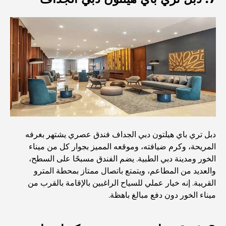
المخطط الرئيسي لتلال دبي: رؤية للحياة المجتمعية العصرية
مطعم دار أوبرا دبي: حيث يلتقي الطعام الفاخر بالثقافة
أغلى ماركات البدلات التي تُعرّف مفهوم الخياطة الفاخرة
مطاعم شاطئ J1: وجهة دبي الجديدة لتناول الطعام الفاخر
دبل تري باي هيلتون دبي الجداف فندق عصري يشتهر بغرفه
المريحة، وكرم ضيافته، وموقعه المميز بجوار كل من ميناء
الخور ومدينة دبي الطبية. يضم الفندق مسبحًا على السطح،
أغلى ساعات رولكس التي بيعت على الإطلاق
والعديد من المطاعم، ويتمتع باتصال ممتاز بمحطة المترو
القريبة. إنه خيار عملي للسياح الراغبين بالإقامة بالقرب من
ميناء الخور دون دفع مبالغ باهظة.
حضانة أطفال في دبي هيلز: دليل للآباء