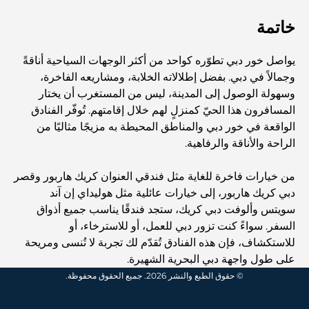
أغنى عشر دول في العالم
خاتمة
أنشطة يمكنك القيام بها مع الأطفال في دبي: دليل عائلي شامل
يواصل خور دبي تطوّره كواحد من أكثر الوجهات السياحية أناقةً
وجمالاً في دبي. بفضل إطلالاته الخلابة، ومشاريعه الفاخرة،
وسهولة الوصول إلى المدينة، ليس من المستغرب أن يختار
أفضل المنتجعات الشاطئية في دبي لقضاء عطلة فاخرة
المسافرون هذا الحيّ كمنزلٍ لهم خلال إقامتهم. تُوفّر الفنادق
الواقعة في خور دبي والمناطق المحيطة به مزيجًا مثاليًا من
الراحة والأناقة والرفاهية.
أماكن رومانسية في دبي للحظات لا تُنسى
من خيارات فاخرة للغاية مثل فندقي العنوان كريك هاربور وقصر
دبي كريك هاربور، إلى خيارات عائلية مثل هوليداي إن آند
أفضل إقامة محلية في دبي: أفضل الفنادق والمنتجعات
سويتس وألوفت دبي كريك، ستجد فندقًا يناسب جميع أذواق
السفر. سواءً كنت تزور دبي للعمل، أو للاسترخاء، أو
للاستكشاف، فإن هذه الفنادق تُقدّم لك تجربة لا تُنسى ومريحة
أفضل المطاعم لتناول غداء عمل في مركز دبي المالي العالمي
على طول واجهة دبي البحرية الشهيرة.
© حقوق الطبع والنشر 2026. جميع الحقوق محفوظة.
أغلى ماركات الملابس في العالم