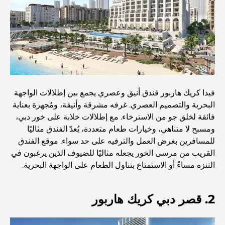
الدليل الأمثل لمطاعم الطعام الفاخر في نخلة جميرا
اكتشف أفضل وجبة إفطار في منطقة الخليج التجاري، دبي
المستشفيات الحكومية في دبي: رعاية صحية شاملة للجميع
فيدا كريك هاربور فندق أنيق وعصري يجمع بين إطلالات الواجهة
البحرية والتصميم العصري. غرفه مشرقة وأنيقة، ومُجهزة بعناية
أغلى سيارة لامبورغيني على الإطلاق: قائمة هواة الجمع
فائقة لخلق جو من الاسترخاء. مع إطلالات خلابة على خور دبي،
ومسبح لا متناهي، وخيارات طعام متعددة، يُعدّ الفندق مثاليًا
للمسافرين بغرض العمل والترفيه على حد سواء. موقع الفندق
أغلى مدارس جيمس في دبي: دليل شامل للآباء
القريب من مرسى الخور يجعله مثاليًا للضيوف الذين يرغبون في
التنزه مساءً أو الاستمتاع بتناول الطعام على الواجهة البحرية.
أفضل المدارس القريبة من داماك هيلز 2: دليل للعائلات
2. قصر دبي كريك هاربور
أفضل المطاعم الهندية في دبي: رحلة طهي