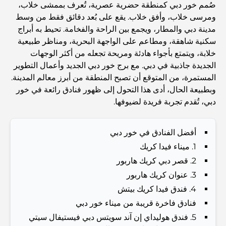
صُمم خور دبي كمنطقة حضرية عصرية، تُعرف بممشى خلاب،
Abu Dhabi vs Dubai: A Practical Comparison for
ومرسى خلاب، وأفق خلاب. يقع على بُعد دقائق فقط من وسط
Investors and Residents
مدينة دبي والمطار، ويجمع بين الراحة والفخامة. تحيط به أبراج
سكنية شاهقة، ومطاعم على الواجهة البحرية، ومناظر طبيعية
Best Schools in Downtown Dubai: A Guide for
خلابة، ويتمتع بأجواء هادئة ومريحة تجعله من أكثر الوجهات
Families
الجديدة جاذبية في دبي. مع برج خور دبي الجديد وأعمال التطوير
المستمرة، من المتوقع أن تصبح المنطقة من أبرز معالم المدينة.
أشياء يمكنك القيام بها في دبي خلال فصل الصيف: دليلك الأمثل
وبطبيعة الحال، أدى هذا التحول إلى ظهور فنادق رائعة في خور
للتغلب على الحرارة
دبي، تُقدم تجربة فريدة لضيوفها.
أفضل الهدايا الفاخرة للرجال: أفكار هدايا مميزة وخالدة
أفضل الفنادق في خور دبي
1. ميناء فيدا كريك
2. قصر دبي كريك هاربور
Best Hotels in Business Bay, Dubai: Your Ultimate
Guide
3. عنوان كريك هاربور
4. فندق فيدا كريك بيتش
المدارس القريبة من نخلة جميرا: دليل شامل للعائلات
فنادق فاخرة قريبة من ميناء خور دبي
5. فندق هوليداي إن آند سويتس دبي فيستيفال سيتي