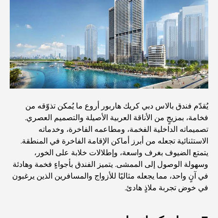
اكتشف ممشى نخلة جميرا: جولة بين الفخامة والإطلالات الخلابة
أفضل المناطق للسكن في دبي مع العائلة: اكتشف أفضل
الخيارات
فنادق الخمس نجوم في دبي: فخامة لا مثيل لها لكل مسافر
يُقدّم فندق بالاس دبي كريك هاربور أروع ما يُمكن تذوّقه من
فخامة، بمزيجٍ من الأناقة العربية الأصيلة والتصميم العصري.
تصميماته الداخلية الفخمة، ومطاعمه الفاخرة، وخدماته
أشياء يمكنك القيام بها في وسط مدينة دبي: دليلك الشامل
الاستثنائية تجعله من أبرز أماكن الإقامة الفاخرة في المنطقة.
يتمتع الضيوف بغرف واسعة، وإطلالات خلابة على الخور،
وسهولة الوصول إلى الممشى. يتميز الفندق بأجواءٍ فخمة وهادئة
أفضل أماكن الإفطار في دبي: أفضل 7 أماكن لا تُضاهى لتجربة
في آنٍ واحد، مما يجعله مثاليًا للأزواج والمسافرين الذين يرغبون
إفطار رمضاني لا يُنسى
في خوض تجربة ملاذٍ هادئ.
المقاهي في منطقة الخليج التجاري: مزيج مثالي من القهوة
والمجتمع