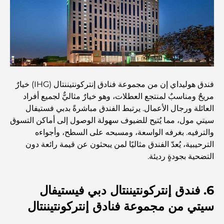
أفضل البنوك في دبي للمقيمين الأجانب: دليل مصرفي شامل
أفضل مطاعم شرائح اللحم في دبي: دليل لعشاق اللحوم
أغلى دولة في العالم: تصنيف عالمي لتكاليف المعيشة
فندق هوليداي إن من مجموعة فنادق إنتركونتيننتال (IHG) خيارٌ
مريحٌ ومناسبٌ لمنتجع العطلات، وهو خيارٌ مثاليٌّ لجميع أفراد
دليل صالات الرياضة في داماك هيلز: أفضل خيارات اللياقة
العائلة ورجال الأعمال. يرتبط الفندق مباشرةً بدبي فستيفال
البدنية في المنطقة المحيطة
سيتي مول، مما يُتيح للضيوف سهولة الوصول إلى أماكن التسوق
والترفيه. بغرفه الواسعة، ومسبحه على السطح، وأجواءه
أفضل مراكز التسوق في دبي للتسوق والترفيه
الترحيبية، يُعدّ الفندق مثاليًا لمن يبحثون عن قيمة رائعة دون
التضحية بجودةٍ رديئة.
أنشطة يمكنك القيام بها في مركز دبي المالي العالمي:
استكشف أكثر مناطق دبي حيوية
6. فندق إنتركونتيننتال دبي فيستيفال
سيتي من مجموعة فنادق إنتركونتيننتال
بطاقات الائتمان في الإمارات العربية المتحدة: دليل شامل
للإنفاق الذكي