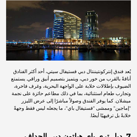
مستشفى في مركز دبي المالي العالمي: رعاية طبية عالمية
المستوى في دبي
صالات رياضية في مركز دبي المالي العالمي: حيث يلتقي اللياقة
البدنية بأسلوب حياة الأعمال
أندر سيارة في العالم: أساطير السيارات التي لا تُقدر بثمن
يُعد فندق إنتركونتيننتال دبي فستيفال سيتي، أحد أكثر الفنادق
أناقةً بالقرب من خور دبي، ويتميز بتصميم أنيق وراقي. يستمتع
منصات التداول في الإمارات العربية المتحدة: دليل للمستثمرين
الضيوف بإطلالات خلابة على الواجهة البحرية، وغرف فاخرة،
العصريين
وتجارب طعام استثنائية، بما في ذلك مطاعم حائزة على نجمة
ميشلان. كما يوفر الفندق وصولاً مباشرًا إلى عرض الليزر
نادي شاطئ العائلة في دبي: حيث يلتقي المرح بالاسترخاء
"إماجين" وممشى "فستيفال باي"، ما يجعله ليس فقط وجهةً
خلابةً بل ترفيهيًا أيضًا.
أفضل مدارس البكالوريا الدولية في دبي: دليل شامل لأولياء
الأمور
7. دبل تري باي هيلتون دبي الجداف