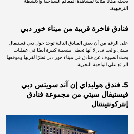
يجعله مكانًا مثاليًا لمشاهدة المعالم السياحية والأنشطة
استكشاف المواقع التاريخية في دبي: رحلة عبر الزمن
الترفيهية.
أفضل 7 مطاعم في خور دبي لتناول الطعام فيها
فنادق فاخرة قريبة من ميناء خور دبي
على الرغم من أن بعض الفنادق التالية توجد حول دبي فستيفال
أفضل المدارس في دبي مارينا: دليل مناسب للعائلات
سيتي والجداف، إلا أنها تحظى بشعبية كبيرة أيضًا في عمليات
بحث الضيوف عن فنادق في ميناء خور دبي نظرًا لقربها وموقعها
الرائع على الواجهة البحرية.
مطاعم في دبي هيلز: أفضل أماكن تناول الطعام في مركز متنامٍ
5. فندق هوليداي إن آند سويتس دبي
أفضل ملاعب الجولف للبطولات في دبي
فيستيفال سيتي من مجموعة فنادق
إنتركونتيننتال
المجتمعات السكنية المطلة على الواجهة البحرية في دبي: حياة
فاخرة على شاطئ البحر