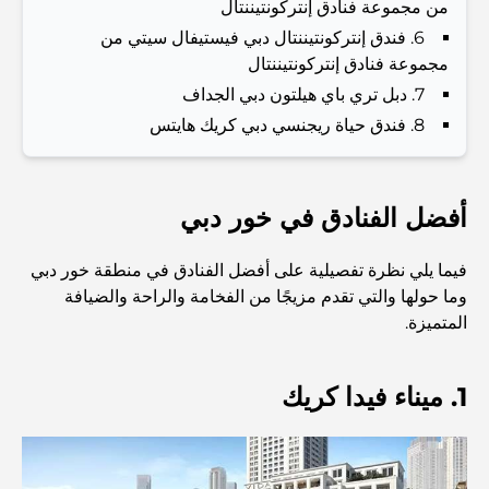
من مجموعة فنادق إنتركونتيننتال
Dubai Vision 2040 - Green Living, Scenic Routes
and a Smarter Metro Network
6. فندق إنتركونتيننتال دبي فيستيفال سيتي من
مجموعة فنادق إنتركونتيننتال
7. دبل تري باي هيلتون دبي الجداف
أفضل المقاهي في دبي بإطلالة خلابة: مزيج مثالي من المذاق
الرائع والمناظر الطبيعية الساحرة
8. فندق حياة ريجنسي دبي كريك هايتس
مطاعم بإطلالة على برج العرب: تجربة طعام استثنائية في دبي
أفضل الفنادق في خور دبي
دليل شامل لأندية شاطئ نخلة جميرا لعام 2026
فيما يلي نظرة تفصيلية على أفضل الفنادق في منطقة خور دبي
وما حولها والتي تقدم مزيجًا من الفخامة والراحة والضيافة
المتميزة.
المطاعم الإيطالية في وسط مدينة دبي: تذوق إيطاليا في قلب
المدينة
1. ميناء فيدا كريك
أفضل 7 نوادي رياضية في دبي هيلز: اللياقة البدنية في أبهى
صورها