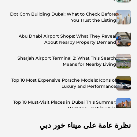
Dot Com Building Dubai: What to Check Before
You Trust the Listing
Abu Dhabi Airport Shops: What They Reveal
About Nearby Property Demand
Sharjah Airport Terminal 2: What This Search
Means for Nearby Living
Top 10 Most Expensive Porsche Models: Icons of
Luxury and Performance
Top 10 Must-Visit Places in Dubai This Summer:
Beat the Heat in Style
نظرة عامة على ميناء خور دبي
Top 7 Busiest Airports in the World: Hub of Global
Travel