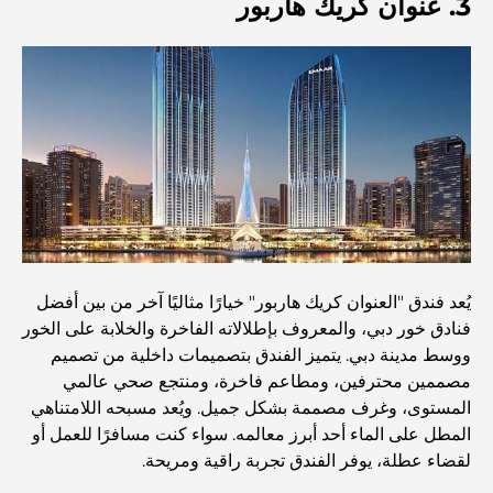
3. عنوان كريك هاربور
مطاعم دبي الحائزة على نجمة ميشلان: جولة مغامرة لعشاق
الطعام
استكشاف مطاعم جميرا جولف إستيتس: دليل الطهي
Dubai Horse Racing: Where Tradition Meets
Global Competition
المقاهي في نخلة جميرا: دليل لأفضل أماكن القهوة وأسلوب
الحياة في الجزيرة
يُعد فندق "العنوان كريك هاربور" خيارًا مثاليًا آخر من بين أفضل
فنادق خور دبي، والمعروف بإطلالاته الفاخرة والخلابة على الخور
ووسط مدينة دبي. يتميز الفندق بتصميمات داخلية من تصميم
أفضل وجبات الإفطار في دبي: اختياراتي المفضلة لعام 2026
مصممين محترفين، ومطاعم فاخرة، ومنتجع صحي عالمي
المستوى، وغرف مصممة بشكل جميل. ويُعد مسبحه اللامتناهي
المطل على الماء أحد أبرز معالمه. سواء كنت مسافرًا للعمل أو
كيفية الحصول على قرض عقاري في دبي: الدليل الشامل
لقضاء عطلة، يوفر الفندق تجربة راقية ومريحة.