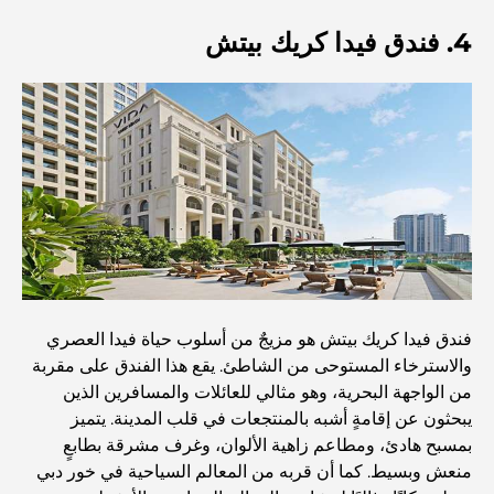
مخطط تلال الغاف الرئيسي: معيار جديد للحياة المتكاملة في
4. فندق فيدا كريك بيتش
دبي
منازل متوافقة مع مبادئ فاستو: دليل عملي لتحقيق التوازن
والانسجام
أفضل شركات تنسيق الحدائق في دبي: تحويل المساحات
الخارجية
أفضل شركات نقل الأثاث في دبي: دليل شامل
فندق فيدا كريك بيتش هو مزيجٌ من أسلوب حياة فيدا العصري
نخلة جبل علي مقابل نخلة جميرا: مقارنة واضحة لمشتري
العقارات الأذكياء
والاسترخاء المستوحى من الشاطئ. يقع هذا الفندق على مقربة
من الواجهة البحرية، وهو مثالي للعائلات والمسافرين الذين
يبحثون عن إقامةٍ أشبه بالمنتجعات في قلب المدينة. يتميز
اكتشف جزيرة القمر في دبي: دليلك الأمثل
بمسبح هادئ، ومطاعم زاهية الألوان، وغرف مشرقة بطابعٍ
منعش وبسيط. كما أن قربه من المعالم السياحية في خور دبي