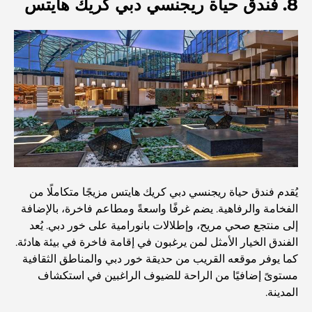
8. فندق حياة ريجنسي دبي كريك هايتس
أفضل المقاهي في وسط مدينة دبي: دليل شامل لعشاق القهوة
أغلى سيارات مرسيدس التي تم تصنيعها على الإطلاق
الانتقال إلى دبي من أستراليا: دليل شامل للانتقال
رحلة سفاري فاخرة ليلية في دبي: ملاذ فاخر
يُقدم فندق حياة ريجنسي دبي كريك هايتس مزيجًا متكاملًا من
الفخامة والرفاهية. يضم غرفًا واسعةً ومطاعم فاخرة، بالإضافة
أغلى سيارات تسلا: الابتكار يلتقي بالأداء
إلى منتجع صحي مريح، وإطلالات بانورامية على خور دبي. يُعد
الفندق الخيار الأمثل لمن يرغبون في إقامة فاخرة في بيئة هادئة.
كما يوفر موقعه القريب من حديقة خور دبي والمناطق الثقافية
مطاعم الوصل: أشهر أماكن تناول الطعام في دبي
مستوىً إضافيًا من الراحة للضيوف الراغبين في استكشاف
المدينة.