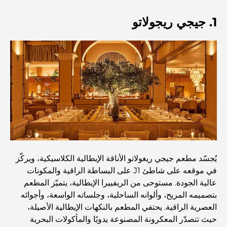
أفضل 7 نوادي رياضية في دبي هيلز: اللياقة البدنية في أبهى
صورها
1. جيجي ريجولاتو
الدليل الأمثل لمطاعم الطعام الفاخر في نخلة جميرا
اكتشف أفضل وجبة إفطار في منطقة الخليج التجاري، دبي
المستشفيات الحكومية في دبي: رعاية صحية شاملة للجميع
أغلى سيارة لامبورغيني على الإطلاق: قائمة هواة الجمع
يُجسّد مطعم جيجي ريغولاتو الأناقة الإيطالية الكلاسيكية، ويركّز
في موقعه على شاطئ J1 على البساطة الراقية والمكونات
عالية الجودة. مستوحى من الريفييرا الإيطالية، يتميّز المطعم
أغلى مدارس جيمس في دبي: دليل شامل للآباء
بتصميمه المريح، وألوانه الساحلية، وجلساته الواسعة، وأجوائه
العصرية الراقية. يحتفي المطعم بالنكهات الإيطالية الأصيلة،
حيث تتصدّر المعكرونة المصنوعة يدويًا والمأكولات البحرية