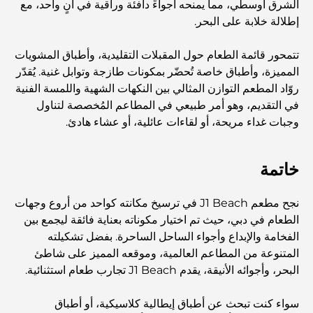
الشرق أوسطي، مما يمنحه أجواءً دافئة وراقية في آنٍ واحد، مع
مطاعم الوصل: أشهر أماكن تناول الطعام في دبي
إطلالة خلابة على البحر.
تتمحور قائمة الطعام حول المقبلات التقليدية، وأطباق المشويات
أغنى عشر دول في العالم
المميزة، وأطباق خاصة تُحضّر بمكونات طازجة وتوابل غنية. يُقدّر
روّاد المطعم التوازن المثالي بين النكهات الشهية واللمسة الفنية
في التقديم، وهو أمر طبيعي في المطاعم المُخصصة لتناول
أنشطة يمكنك القيام بها مع الأطفال في دبي: دليل عائلي شامل
وجبات غداء مريحة، أو لقاءات عائلية، أو عشاء هادئ.
أفضل المنتجعات الشاطئية في دبي لقضاء عطلة فاخرة
خاتمة
نجح مطعم J1 Beach في ترسيخ مكانته كواحد من أروع وجهات
أماكن رومانسية في دبي للحظات لا تُنسى
الطعام في دبي، حيث تم اختيار مكوناته بعناية فائقة ليجمع بين
الفخامة والإبداع وأجواء الساحل الساحرة. بفضل تشكيلته
المتنوعة من المطاعم العالمية، وموقعه المميز على شاطئ
أفضل إقامة محلية في دبي: أفضل الفنادق والمنتجعات
البحر، وأجوائه الأنيقة، يقدم J1 Beach تجارب طعام استثنائية.
سواء كنت تبحث عن أطباق إيطالية كلاسيكية، أو أطباق