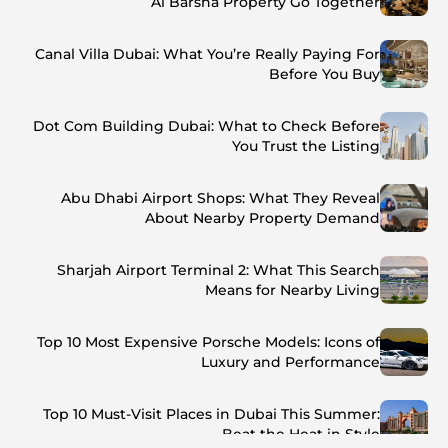
Al Barsha Property Go Together
Canal Villa Dubai: What You’re Really Paying For
Before You Buy
Dot Com Building Dubai: What to Check Before
You Trust the Listing
Abu Dhabi Airport Shops: What They Reveal
About Nearby Property Demand
Sharjah Airport Terminal 2: What This Search
Means for Nearby Living
Top 10 Most Expensive Porsche Models: Icons of
Luxury and Performance
Top 10 Must-Visit Places in Dubai This Summer:
Beat the Heat in Style