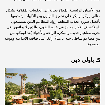
فاخرة على شاطئ البحر
من الأطباق الرئيسية المُعدّة بعناية إلى الحلويات المُقدّمة بشكل
مثالي، يركز لونيكو على تحقيق التوازن بين النكهات وتقديمها
أفضل البنوك في دبي للمقيمين الأجانب: دليل مصرفي شامل
بأفضل صورة. يجذب المطعم رواد المطاعم الذين يستمتعون
باستكشاف أفكار جديدة في عالم الطهي، والذين لا يمانعون في
تجربة مفاهيم جديدة ومبتكرة للراحة والأجواء. يُعد لونيكو، من
أفضل مطاعم شرائح اللحم في دبي: دليل لعشاق اللحوم
بين مطاعم شاطئ جيه 1، مثالًا رائعًا على طاقته الإبداعية وهويته
العصرية.
أغلى دولة في العالم: تصنيف عالمي لتكاليف المعيشة
5. باولي دبي
دليل صالات الرياضة في داماك هيلز: أفضل خيارات اللياقة
البدنية في المنطقة المحيطة
أفضل مراكز التسوق في دبي للتسوق والترفيه
أنشطة يمكنك القيام بها في مركز دبي المالي العالمي: