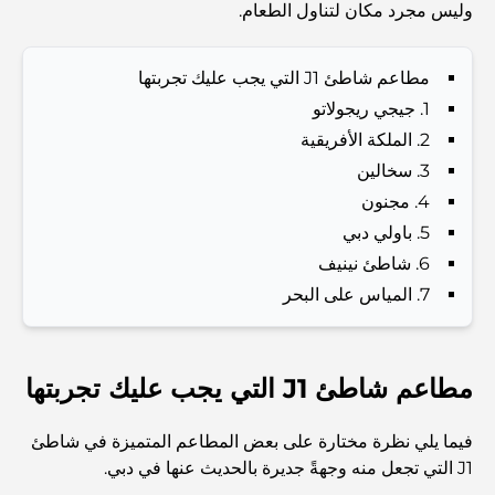
وليس مجرد مكان لتناول الطعام.
المدارس القريبة من نخلة جميرا: دليل شامل للعائلات
مطاعم شاطئ J1 التي يجب عليك تجربتها
Dubai Vision 2040 - Green Living, Scenic Routes
1. جيجي ريجولاتو
and a Smarter Metro Network
2. الملكة الأفريقية
3. سخالين
أفضل المقاهي في دبي بإطلالة خلابة: مزيج مثالي من المذاق
4. مجنون
الرائع والمناظر الطبيعية الساحرة
5. باولي دبي
6. شاطئ نينيف
مطاعم بإطلالة على برج العرب: تجربة طعام استثنائية في دبي
7. المياس على البحر
دليل شامل لأندية شاطئ نخلة جميرا لعام 2026
مطاعم شاطئ J1 التي يجب عليك تجربتها
المطاعم الإيطالية في وسط مدينة دبي: تذوق إيطاليا في قلب
فيما يلي نظرة مختارة على بعض المطاعم المتميزة في شاطئ
المدينة
J1 التي تجعل منه وجهةً جديرة بالحديث عنها في دبي.