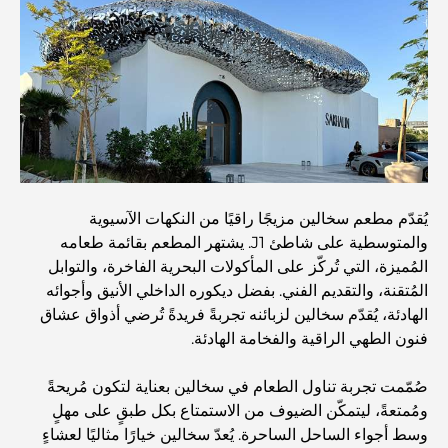
كيفية الحصول على قرض عقاري في دبي: الدليل الشامل
مخطط تلال الغاف الرئيسي: معيار جديد للحياة المتكاملة في
دبي
منازل متوافقة مع مبادئ فاستو: دليل عملي لتحقيق التوازن
والانسجام
يُقدّم مطعم سخالين مزيجًا راقيًا من النكهات الآسيوية
والمتوسطية على شاطئ J1. يشتهر المطعم بقائمة طعامه
أفضل شركات تنسيق الحدائق في دبي: تحويل المساحات
الخارجية
المُميزة، التي تُركّز على المأكولات البحرية الفاخرة، والتوابل
المُتقنة، والتقديم الفني. بفضل ديكوره الداخلي الأنيق وأجوائه
الهادئة، يُقدّم سخالين لزبائنه تجربةً فريدةً تُرضي أذواق عشاق
أفضل شركات نقل الأثاث في دبي: دليل شامل
فنون الطهي الراقية والفخامة الهادئة.
صُمّمت تجربة تناول الطعام في سخالين بعناية لتكون مُريحةً
نخلة جبل علي مقابل نخلة جميرا: مقارنة واضحة لمشتري
العقارات الأذكياء
ومُمتعةً، ليتمكّن الضيوف من الاستمتاع بكل طبقٍ على مهلٍ
وسط أجواء الساحل الساحرة. يُعدّ سخالين خيارًا مثاليًا لعشاءٍ