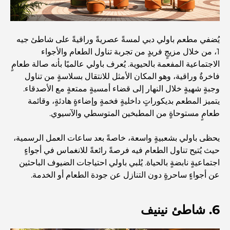
استكشف أكثر مناطق دبي حيوية
بطاقات الائتمان في الإمارات العربية المتحدة: دليل شامل
للإنفاق الذكي
يُضفي مطعم باولي دبي لمسةً عصريةً وراقيةً على شاطئ جيه
1، من خلال مزيجٍ فريدٍ من تجربة تناول الطعام والأجواء
الاجتماعية المفعمة بالحيوية. يُعرف باولي عالميًا بأنه صالة طعامٍ
مستشفى في مركز دبي المالي العالمي: رعاية طبية عالمية
المستوى في دبي
فاخرةٌ وراقية، وهو المكان الأمثل للانتقال بسلاسةٍ من تناول
وجبةٍ شهيةٍ خلال النهار إلى قضاء أمسيةٍ ممتعةٍ مع الأصدقاء.
يتميز المطعم بديكوراتٍ داخليةٍ فخمةٍ وإضاءةٍ هادئةٍ، وقائمة
صالات رياضية في مركز دبي المالي العالمي: حيث يلتقي اللياقة
البدنية بأسلوب حياة الأعمال
طعامٍ مستوحاةٍ من المطبخين المتوسطي والآسيوي.
يحظى باولي بشعبيةٍ واسعة، خاصةً بعد ساعات العمل الرسمية،
أندر سيارة في العالم: أساطير السيارات التي لا تُقدر بثمن
حيث يُتيح تناول الطعام فيه فرصةً رائعةً للانغماس في أجواءٍ
اجتماعيةٍ نابضةٍ بالحياة. يُلبي باولي احتياجات الضيوف الباحثين
عن أجواءٍ ساحرةٍ دون التنازل عن جودة الطعام أو الخدمة.
منصات التداول في الإمارات العربية المتحدة: دليل للمستثمرين
العصريين
6. شاطئ نينيف
نادي شاطئ العائلة في دبي: حيث يلتقي المرح بالاسترخاء