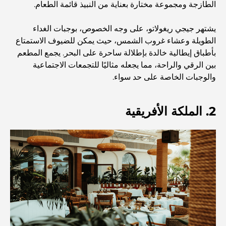
أفضل المدارس القريبة من داماك هيلز 2: دليل للعائلات
الطازجة ومجموعة مختارة بعناية من النبيذ قائمة الطعام.
يشتهر جيجي ريغولاتو، على وجه الخصوص، بوجبات الغداء
أفضل المطاعم الهندية في دبي: رحلة طهي
الطويلة وعشاء غروب الشمس، حيث يمكن للضيوف الاستمتاع
بأطباق إيطالية خالدة بإطلالة ساحرة على البحر. يجمع المطعم
بين الرقي والراحة، مما يجعله مثاليًا للتجمعات الاجتماعية
اكتشف ممشى نخلة جميرا: جولة بين الفخامة والإطلالات الخلابة
والوجبات الخاصة على حد سواء.
أفضل المناطق للسكن في دبي مع العائلة: اكتشف أفضل
2. الملكة الأفريقية
الخيارات
فنادق الخمس نجوم في دبي: فخامة لا مثيل لها لكل مسافر
أشياء يمكنك القيام بها في وسط مدينة دبي: دليلك الشامل
أفضل أماكن الإفطار في دبي: أفضل 7 أماكن لا تُضاهى لتجربة
إفطار رمضاني لا يُنسى