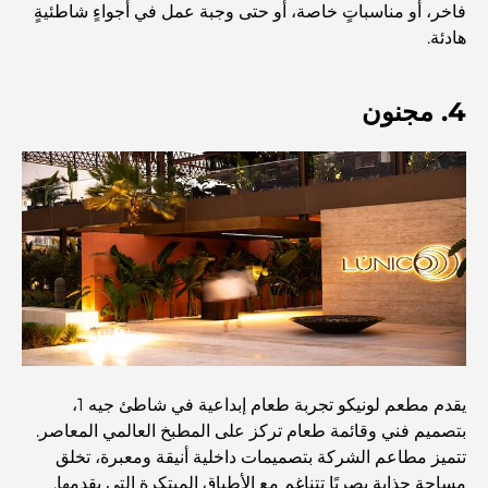
فاخر، أو مناسباتٍ خاصة، أو حتى وجبة عمل في أجواءٍ شاطئيةٍ
اكتشف جزيرة القمر في دبي: دليلك الأمثل
هادئة.
استكشاف المواقع التاريخية في دبي: رحلة عبر الزمن
4. مجنون
أفضل 7 مطاعم في خور دبي لتناول الطعام فيها
أفضل المدارس في دبي مارينا: دليل مناسب للعائلات
مطاعم في دبي هيلز: أفضل أماكن تناول الطعام في مركز متنامٍ
يقدم مطعم لونيكو تجربة طعام إبداعية في شاطئ جيه 1،
أفضل ملاعب الجولف للبطولات في دبي
بتصميم فني وقائمة طعام تركز على المطبخ العالمي المعاصر.
تتميز مطاعم الشركة بتصميمات داخلية أنيقة ومعبرة، تخلق
مساحة جذابة بصريًا تتناغم مع الأطباق المبتكرة التي يقدمها.
المجتمعات السكنية المطلة على الواجهة البحرية في دبي: حياة