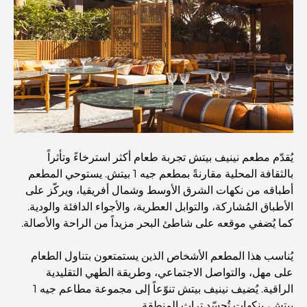
أفضل مدارس البكالوريا الدولية في دبي: دليل شامل لأولياء
الأمور
المخطط الرئيسي لتلال دبي: رؤية للحياة المجتمعية العصرية
مطعم دار أوبرا دبي: حيث يلتقي الطعام الفاخر بالثقافة
يُقدّم مطعم نينيف بيتش تجربة طعام أكثر استرخاءً وتأثراً
بالثقافة المحلية مقارنةً بمطعم جيه 1 بيتش. يستوحي المطعم
أغلى ماركات البدلات التي تُعرّف مفهوم الخياطة الفاخرة
أطباقه من نكهات الشرق الأوسط وشمال أفريقيا، ويركّز على
الأطباق المُشاركة، والتوابل العطرية، والأجواء الدافئة والودية.
كما يُضفي موقعه على شاطئ البحر مزيداً من الراحة والأصالة.
مطاعم شاطئ J1: وجهة دبي الجديدة لتناول الطعام الفاخر
يُناسب هذا المطعم الأشخاص الذين يستمتعون بتناول الطعام
على مهل، والتواصل الاجتماعي، وطريقة الطهي التقليدية
أغلى ساعات رولكس التي بيعت على الإطلاق
الراقية. يُضيف نينيف بيتش تنوّعاً إلى مجموعة مطاعم جيه 1
بيتش، بنكهاتٍ تُجسّد تراث المنطقة.