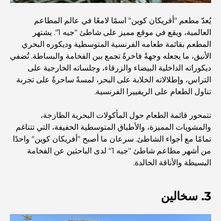
يُعدّ مطعم "أفريكان كوين" اسمًا لامعًا في عالم المطاعم
المقاهي في منطقة الخليج التجاري: مزيج مثالي من القهوة
العالمية، ويقع في موقع مميز على شاطئ "جيه 1". يشتهر
والمجتمع
المطعم بقائمة طعامه الفرنسية المتوسطية وديكوره البحري
الأنيق، ما يجعله وجهةً فاخرةً تجمع بين الفخامة والبساطة. تُضفي
مطاعم دبي الحائزة على نجمة ميشلان: جولة مغامرة لعشاق
ديكوراته الداخلية البيضاء والزرقاء، وجلساته الخارجية على
الطعام
التراس، وإطلالاته الخلابة على البحر، لمسةً ساحرةً على تجربة
تناول الطعام على الريفييرا الفرنسية.
استكشاف مطاعم جميرا جولف إستيتس: دليل الطهي
تتمحور قائمة الطعام حول المأكولات البحرية الطازجة،
والمشويات المميزة، والأطباق المتوسطية الخفيفة، التي تتناغم
Dubai Horse Racing: Where Tradition Meets
تمامًا مع أجواء الشاطئ. سرعان ما أصبح "أفريكان كوين" واحدًا
Global Competition
من أشهر مطاعم شاطئ "جيه 1" لدى الباحثين عن الفخامة
البسيطة والأناقة الخالدة.
المقاهي في نخلة جميرا: دليل لأفضل أماكن القهوة وأسلوب
الحياة في الجزيرة
3. سخالين
أفضل وجبات الإفطار في دبي: اختياراتي المفضلة لعام 2026