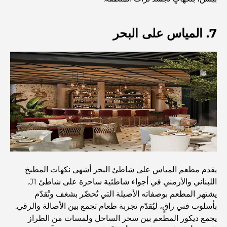
حضانة أطفال في دبي هيلز: دليل للآباء
7. المياس على البحر
أفضل المقاهي في وسط مدينة دبي: دليل شامل لعشاق القهوة
أغلى سيارات مرسيدس التي تم تصنيعها على الإطلاق
الانتقال إلى دبي من أستراليا: دليل شامل للانتقال
رحلة سفاري فاخرة ليلية في دبي: ملاذ فاخر
يقدم مطعم المياس على شاطئ البحر أشهى نكهات المطبخ
اللبناني والأرمني في أجواء شاطئية ساحرة على شاطئ J1.
يشتهر المطعم بوصفاته الأصيلة التي تُحضّر بشغف وتُقدّم
أغلى سيارات تسلا: الابتكار يلتقي بالأداء
بأسلوب فني راقٍ، ليُقدّم تجربة طعام تجمع بين الأصالة والرقي.
يجمع ديكور المطعم بين سحر الساحل ولمسات من الطراز