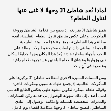
لماذا يُعد شاطئ J1 وجهةً لا غنى عنها
Top 7 Busiest Airports in the World: Hub of Global
Travel
لتناول الطعام؟
Abu Dhabi vs Dubai: A Practical Comparison for
يتميز شاطئ J1 بفرادته، إذ يجمع بين فخامة الشاطئ وروعة
Investors and Residents
المأكولات. وعلى عكس مناطق تناول الطعام التقليدية، تُقدم
مطاعم هذا الشاطئ تصميمًا متناغمًا مع البيئة الطبيعية
Best Schools in Downtown Dubai: A Guide for
المحيطة، بما في ذلك تراسات مفتوحة بطاولات مطلة على
Families
البحر، وأجواء ساحلية هادئة. يُعدّ هذا المكان وجهةً جذابةً لسكان
دبي وزوارها وعشاق الطعام الباحثين عن تجربة طعام راقية
أشياء يمكنك القيام بها في دبي خلال فصل الصيف: دليلك الأمثل
وعصرية في آنٍ واحد.
للتغلب على الحرارة
ومن السمات المميزة الأخرى لمطاعم شاطئ J1 تركيزها على
أفضل الهدايا الفاخرة للرجال: أفكار هدايا مميزة وخالدة
المأكولات العالمية. إذ يجتمع طهاة عالميون ومكونات فاخرة
وقوائم طعام مبتكرة لتكوين مشهد طهي يعكس الطابع العالمي
لدبي. أضف إلى ذلك سهولة الوصول إلى خدمة ركن السيارات،
Best Hotels in Business Bay, Dubai: Your Ultimate
والممرات المخصصة للمشاة، وإمكانية الوصول إلى النادي
Guide
الشاطئي، ليصبح شاطئ J1 وجهةً متكاملةً لقضاء يوم كامل،