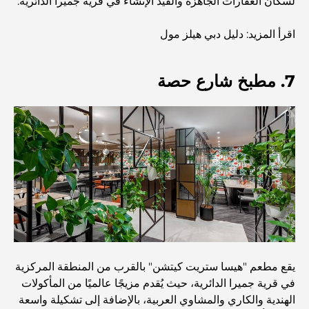
لسكان العقارات الجاهزة والقيد الإنشاء في قرية جميرا الدائرية.
اقرأ المزيد: دليل دبي هيلز مول
المخطط الرئيسي لتلال دبي: رؤية للحياة المجتمعية العصرية
7. مطبخ شارع حصة
مطعم دار أوبرا دبي: حيث يلتقي الطعام الفاخر بالثقافة
أغلى ماركات البدلات التي تُعرّف مفهوم الخياطة الفاخرة
مطاعم شاطئ J1: وجهة دبي الجديدة لتناول الطعام الفاخر
أغلى ساعات رولكس التي بيعت على الإطلاق
يقع مطعم "هيسا ستريت كيتشن" بالقرب من المنطقة المركزية
في قرية جميرا الدائرية، حيث يُقدم مزيجًا عالميًا من المأكولات
حضانة أطفال في دبي هيلز: دليل للآباء
الهندية والكاري والمشاوي العربية، بالإضافة إلى تشكيلة واسعة