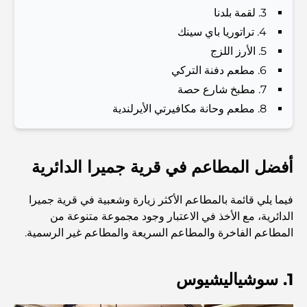
3. لقمة بلدنا
Dubai Vision 2040 - Green Living, Scenic Routes
4. تراتوريا باي سينك
and a Smarter Metro Network
5. الأرز اللزج
6. مطعم دفنة التركي
أفضل المقاهي في دبي بإطلالة خلابة: مزيج مثالي من المذاق
الرائع والمناظر الطبيعية الساحرة
7. مطبخ شارع حصة
8. مطعم وحانة مكافيرتي الأيرلندية
مطاعم بإطلالة على برج العرب: تجربة طعام استثنائية في دبي
أفضل المطاعم في قرية جميرا الدائرية
دليل شامل لأندية شاطئ نخلة جميرا لعام 2026
فيما يلي قائمة بالمطاعم الأكثر زيارة وشعبية في قرية جميرا
الدائرية، مع الأخذ في الاعتبار وجود مجموعة متنوعة من
المطاعم الإيطالية في وسط مدينة دبي: تذوق إيطاليا في قلب
المدينة
المطاعم الفاخرة والمطاعم السريعة والمطاعم غير الرسمية.
أفضل 7 نوادي رياضية في دبي هيلز: اللياقة البدنية في أبهى
1. سوشياليشيوس
صورها