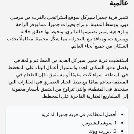
عالمية
Abu Dhabi vs Dubai: A Practical Comparison for
تتميز قرية جميرا سيركل بموقع استراتيجي بالقرب من مرسى
Investors and Residents
دبي، ووسط المدينة، وأبراج بحيرات جميرا، مما يوفر الراحة
والرفاهية. يتميز تصميمها الدائري، وتحيط بها حدائق خلابة،
Best Schools in Downtown Dubai: A Guide for
ومتنزهات، ومنافذ بيع بالتجزئة، مما شكّل مجتمعًا متكاملًا يجذب
Families
السكان من جميع أنحاء العالم.
أشياء يمكنك القيام بها في دبي خلال فصل الصيف: دليلك الأمثل
استقطبت قرية جميرا سيركل العديد من المطاعم والمقاهي
للتغلب على الحرارة
بفضل تدفق السكان الجدد واستمرار أعمال البناء على المخطط
في المنطقة. سواء كنت مقيمًا أو مستثمرًا، فإن الطعام في
أفضل الهدايا الفاخرة للرجال: أفكار هدايا مميزة وخالدة
المنطقة يتناغم تمامًا مع نمط الحياة العصري في العقارات التي
ستجدها في المنطقة، والتي تتراوح من الشقق بأسعار معقولة
إلى المشاريع العقارية الفاخرة على المخطط.
Best Hotels in Business Bay, Dubai: Your Ultimate
Guide
أفضل المطاعم في قرية جميرا الدائرية
1. سوشياليشيوس
المدارس القريبة من نخلة جميرا: دليل شامل للعائلات
2. ديزرت ووك