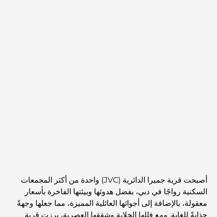
أصبحت قرية جميرا الدائرية (JVC) واحدة من أكثر المجمعات
السكنية رواجًا في دبي، بفضل هدوئها وبيئتها الفاخرة بأسعار
معقولة، بالإضافة إلى أجوائها العائلية المميزة، مما جعلها وجهةً
جذابةً للغاية. ومع فللها الخلابة وشققها العصرية، برزت قرية