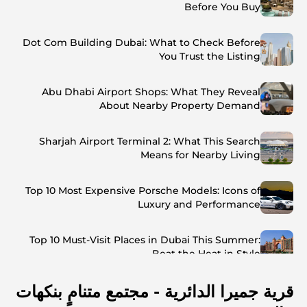
Before You Buy
Dot Com Building Dubai: What to Check Before
You Trust the Listing
Abu Dhabi Airport Shops: What They Reveal
About Nearby Property Demand
Sharjah Airport Terminal 2: What This Search
Means for Nearby Living
Top 10 Most Expensive Porsche Models: Icons of
Luxury and Performance
Top 10 Must-Visit Places in Dubai This Summer:
Beat the Heat in Style
قرية جميرا الدائرية - مجتمع متنامٍ بنكهات
Top 7 Busiest Airports in the World: Hub of Global
Travel