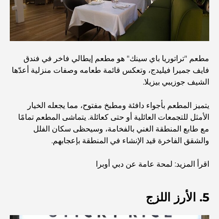
استكشاف المواقع التاريخية في دبي: رحلة عبر الزمن
أفضل 7 مطاعم في خور دبي لتناول الطعام فيها
مطعم "تراتوريا باي سينك" هو مطعم إيطالي فاخر في فندق
فايف جميرا فيليدج، وتعكس قائمة طعامه وصفات منزلية أعدّها
الشيف جوزيبي بيزيلا.
أفضل المدارس في دبي مارينا: دليل مناسب للعائلات
يتميز المطعم بأجواء دافئة ومطبخ مفتوح، مما يجعله الخيار
الأمثل للتجمعات العائلية أو حتى كعائلة. يتماشى المطعم تمامًا
مطاعم في دبي هيلز: أفضل أماكن تناول الطعام في مركز متنامٍ
مع طابع المنطقة الغني بالفخامة، وسيحظى سكان الفلل
والشقق الفاخرة قيد الإنشاء في المنطقة بإعجابهم.
أفضل ملاعب الجولف للبطولات في دبي
اقرأ المزيد: لمحة عامة عن دبي أوبرا
المجتمعات السكنية المطلة على الواجهة البحرية في دبي: حياة
5. الأرز اللزج
فاخرة على شاطئ البحر