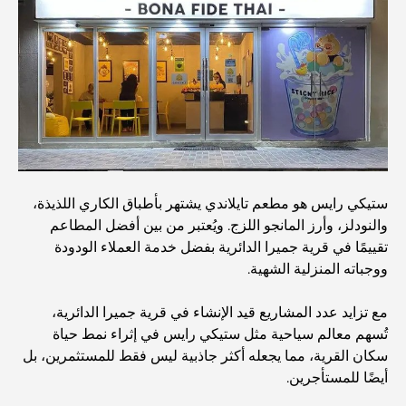
أفضل البنوك في دبي للمقيمين الأجانب: دليل مصرفي شامل
أفضل مطاعم شرائح اللحم في دبي: دليل لعشاق اللحوم
أغلى دولة في العالم: تصنيف عالمي لتكاليف المعيشة
دليل صالات الرياضة في داماك هيلز: أفضل خيارات اللياقة
ستيكي رايس هو مطعم تايلاندي يشتهر بأطباق الكاري اللذيذة،
البدنية في المنطقة المحيطة
والنودلز، وأرز المانجو اللزج. ويُعتبر من بين أفضل المطاعم
تقييمًا في قرية جميرا الدائرية بفضل خدمة العملاء الودودة
ووجباته المنزلية الشهية.
أفضل مراكز التسوق في دبي للتسوق والترفيه
مع تزايد عدد المشاريع قيد الإنشاء في قرية جميرا الدائرية،
أنشطة يمكنك القيام بها في مركز دبي المالي العالمي:
تُسهم معالم سياحية مثل ستيكي رايس في إثراء نمط حياة
استكشف أكثر مناطق دبي حيوية
سكان القرية، مما يجعله أكثر جاذبية ليس فقط للمستثمرين، بل
أيضًا للمستأجرين.
بطاقات الائتمان في الإمارات العربية المتحدة: دليل شامل