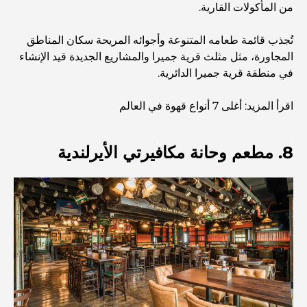
من المأكولات القارية.
أفضل المقاهي في وسط مدينة دبي: دليل شامل لعشاق القهوة
تُجذب قائمة طعامه المتنوعة وأجوائه المريحة سكان المناطق
المجاورة، مثل مثلث قرية جميرا والمشاريع الجديدة قيد الإنشاء
في منطقة قرية جميرا الدائرية.
أغلى سيارات مرسيدس التي تم تصنيعها على الإطلاق
اقرأ المزيد: أغلى 7 أنواع قهوة في العالم
الانتقال إلى دبي من أستراليا: دليل شامل للانتقال
8. مطعم وحانة مكافيرتي الأيرلندية
رحلة سفاري فاخرة ليلية في دبي: ملاذ فاخر
أغلى سيارات تسلا: الابتكار يلتقي بالأداء
مطاعم الوصل: أشهر أماكن تناول الطعام في دبي