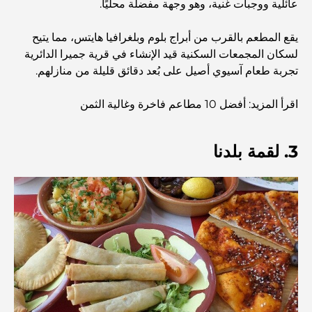
والمجتمع
عائلية ووجبات غنية، وهو وجهة مفضلة محليًا.
يقع المطعم بالقرب من أبراج بلوم وبلغرافيا هايتس، مما يتيح
مطاعم دبي الحائزة على نجمة ميشلان: جولة مغامرة لعشاق
الطعام
لسكان المجمعات السكنية قيد الإنشاء في قرية جميرا الدائرية
تجربة طعام آسيوي أصيل على بُعد دقائق قليلة من منازلهم.
استكشاف مطاعم جميرا جولف إستيتس: دليل الطهي
اقرأ المزيد: أفضل 10 مطاعم فاخرة وغالية الثمن
Dubai Horse Racing: Where Tradition Meets
3. لقمة بلدنا
Global Competition
المقاهي في نخلة جميرا: دليل لأفضل أماكن القهوة وأسلوب
الحياة في الجزيرة
أفضل وجبات الإفطار في دبي: اختياراتي المفضلة لعام 2026
كيفية الحصول على قرض عقاري في دبي: الدليل الشامل