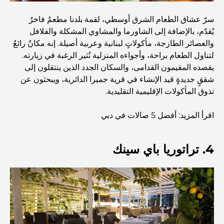
مخطط تلال الغاف الرئيسي: معيار جديد للحياة المتكاملة في
سرّ عشاق الطعام الشرق أوسطي، لقمة بلدنا مطعمٌ فاخرٌ
دبي
يُقدّم، بالإضافة إلى الشاورما والمشاوي المشكلة والفلافل
والعصائر الطازجة، مأكولاتٍ لبنانية وعربية أصيلة. إنه مكانٌ رائعٌ
منازل متوافقة مع مبادئ فاستو: دليل عملي لتحقيق التوازن
لتناول الطعام براحة، وأجواءه المنزلية تُثير الرغبة في زيارته.
والانسجام
يقصده المقيمون القدامى، والسكان الجدد الذين ينتقلون إلى
شققٍ جديدةٍ قيد الإنشاء في قرية جميرا الدائرية، ويبحثون عن
أفضل شركات تنسيق الحدائق في دبي: تحويل المساحات
تذوق المأكولات الإقليمية التقليدية.
الخارجية
اقرأ المزيد: أفضل 5 صالات في دبي
أفضل شركات نقل الأثاث في دبي: دليل شامل
4. تراتوريا باي سينك
نخلة جبل علي مقابل نخلة جميرا: مقارنة واضحة لمشتري
العقارات الأذكياء
اكتشف جزيرة القمر في دبي: دليلك الأمثل