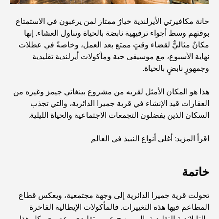
أغنى عشر دول في العالم
حانة مكافيرتي الأيرلندية خيارٌ ممتاز لمن يرغبون في الاستمتاع
بوقتهم وسط أجواء ترفيهية نابضة بالحياة وتناول العشاء. إنها
مكانٌ مثاليٌّ لقضاء وقتٍ ممتع بعد العمل، وخاصةً في عطلات
أنشطة يمكنك القيام بها مع الأطفال في دبي: دليل عائلي شامل
نهاية الأسبوع، مع موسيقى حية ومأكولات أيرلندية تقليدية
وجمهورٍ نابضٍ بالحياة.
أفضل المنتجعات الشاطئية في دبي لقضاء عطلة فاخرة
هذا هو المكان الأمثل لقربه من مشروع بينغاتي جيمز وغيره من
العقارات قيد الإنشاء في قرية جميرا الدائرية، والتي تجذب
السكان الذين يفضلون التجمعات الاجتماعية والحياة الليلية.
أماكن رومانسية في دبي للحظات لا تُنسى
اقرأ المزيد: أغلى أنواع النبيذ في العالم
أفضل إقامة محلية في دبي: أفضل الفنادق والمنتجعات
خاتمة
أفضل المطاعم لتناول غداء عمل في مركز دبي المالي العالمي
تحولت قرية جميرا الدائرية إلى وجهة مجتمعية، ويعكس قطاع
المطاعم فيها هذه التغييرات. فالمأكولات الإيطالية الفاخرة
والتايلاندية التقليدية، إلى مزيج عربي تقليدي وعصري، كل هذا