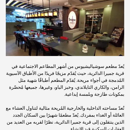
الدليل الأمثل لمطاعم الطعام الفاخر في نخلة جميرا
اكتشف أفضل وجبة إفطار في منطقة الخليج التجاري، دبي
المستشفيات الحكومية في دبي: رعاية صحية شاملة للجميع
يُعدّ مطعم سوشياليشيوس من أشهر المطاعم الاجتماعية في
أغلى سيارة لامبورغيني على الإطلاق: قائمة هواة الجمع
قرية جميرا الدائرية، حيث يُقدّم مزيجًا فريدًا من الأطباق الآسيوية
المُدمجة في أجواء مريحة. يُقدّم المطعم أطباقًا شهية مثل
الرامن، والكاري التايلاندي، وخبز الباو، وغيرها، جميعها مُحضّرة
أغلى مدارس جيمس في دبي: دليل شامل للآباء
بمكونات طازجة وبلمسة إبداعية.
تُعدّ مساحته الداخلية والخارجية المُريحة مثالية لتناول العشاء مع
أفضل المدارس القريبة من داماك هيلز 2: دليل للعائلات
العائلة أو الغداء بمفردك. يُعدّ مطعمًا شهيرًا بين السكان الجدد
الذين ينتقلون إلى قرية جميرا الدائرية، نظرًا لقربه من العديد من
العقارات السكنية قيد الإنشاء.