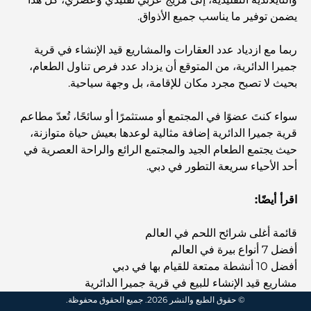
أغلى ماركات الملابس في العالم
يضمن توفير ما يناسب جميع الأذواق.
ربما مع ازدياد عدد العقارات والمشاريع قيد الإنشاء في قرية
العمارة العثمانية: إرث غني من الفن والثقافة والإمبراطورية
جميرا الدائرية، من المتوقع أن يزداد عدد فرص تناول الطعام،
بحيث لا تصبح مجرد مكان للإقامة، بل وجهة سياحية.
كيف تختار مستشارًا ماليًا في دبي؟
سواء كنتَ عضوًا في المجتمع أو مستثمرًا أو سائحًا، تُعدّ مطاعم
قرية جميرا الدائرية إضافة مثالية لوعدها بعيش حياة متوازنة،
أغلى الطائرات الخاصة: نظرة على عالم الرفاهية في عالم
حيث يجتمع الطعام الجيد والمجتمع الرائع والراحة العصرية في
الطيران للمليارديرات
أحد الأحياء سريعة التطور في دبي.
اقرأ أيضًا:
أغلى خواتم الخطوبة في العالم
قائمة أغلى شرائح اللحم في العالم
أفضل 7 أنواع بيرة في العالم
المدارس الهندية في دبي: الدليل الأمثل للآباء
أفضل 10 أنشطة ممتعة للقيام بها في دبي
مشاريع قيد الإنشاء للبيع في قرية جميرا الدائرية
Exploring The Most Iconic Landmarks In Abu
© حقوق الطبع والنشر 2026. جميع الحقوق محفوظة.