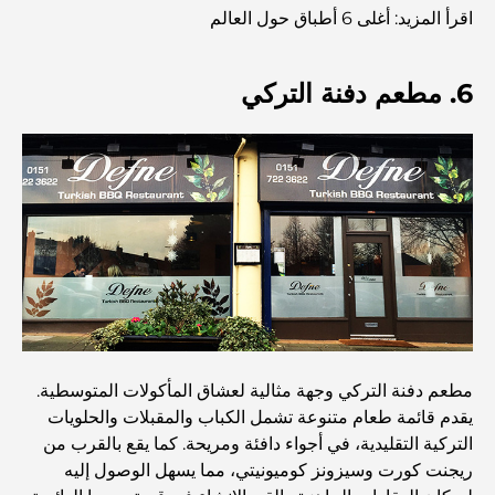
للإنفاق الذكي
اقرأ المزيد: أغلى 6 أطباق حول العالم
مستشفى في مركز دبي المالي العالمي: رعاية طبية عالمية
6. مطعم دفنة التركي
المستوى في دبي
صالات رياضية في مركز دبي المالي العالمي: حيث يلتقي اللياقة
البدنية بأسلوب حياة الأعمال
أندر سيارة في العالم: أساطير السيارات التي لا تُقدر بثمن
منصات التداول في الإمارات العربية المتحدة: دليل للمستثمرين
العصريين
مطعم دفنة التركي وجهة مثالية لعشاق المأكولات المتوسطية.
نادي شاطئ العائلة في دبي: حيث يلتقي المرح بالاسترخاء
يقدم قائمة طعام متنوعة تشمل الكباب والمقبلات والحلويات
التركية التقليدية، في أجواء دافئة ومريحة. كما يقع بالقرب من
أفضل مدارس البكالوريا الدولية في دبي: دليل شامل لأولياء
ريجنت كورت وسيزونز كوميونيتي، مما يسهل الوصول إليه
الأمور