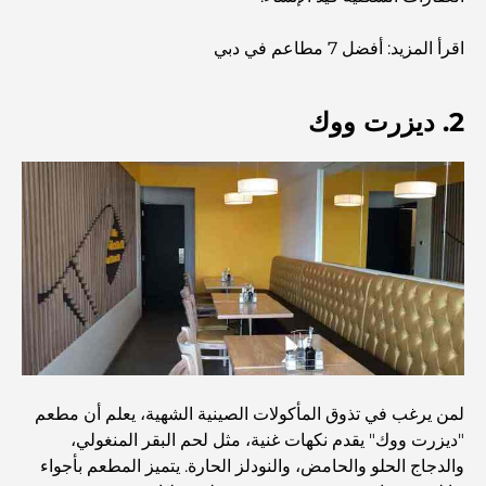
أفضل المطاعم الهندية في دبي: رحلة طهي
اقرأ المزيد: أفضل 7 مطاعم في دبي
اكتشف ممشى نخلة جميرا: جولة بين الفخامة والإطلالات الخلابة
2. ديزرت ووك
أفضل المناطق للسكن في دبي مع العائلة: اكتشف أفضل
الخيارات
فنادق الخمس نجوم في دبي: فخامة لا مثيل لها لكل مسافر
أشياء يمكنك القيام بها في وسط مدينة دبي: دليلك الشامل
أفضل أماكن الإفطار في دبي: أفضل 7 أماكن لا تُضاهى لتجربة
إفطار رمضاني لا يُنسى
لمن يرغب في تذوق المأكولات الصينية الشهية، يعلم أن مطعم
"ديزرت ووك" يقدم نكهات غنية، مثل لحم البقر المنغولي،
والدجاج الحلو والحامض، والنودلز الحارة. يتميز المطعم بأجواء
المقاهي في منطقة الخليج التجاري: مزيج مثالي من القهوة