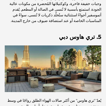
استكشاف المواقع التاريخية في دبي: رحلة عبر الزمن
وجبات خفيفة فاخرة، وكوكتيلاتها المُحضرة من مكونات عالية
الجودة. استمتع بأمسية لا تُنسى في الصالة أو المطعم. يُقدم
أتموسفير أجواءً استثنائية ستُخلّد ذكريات لا تُنسى، سواءً في
أفضل 7 مطاعم في خور دبي لتناول الطعام فيها
المناسبات الخاصة أو عند استضافة ضيوف من خارج المدينة.
أفضل المدارس في دبي مارينا: دليل مناسب للعائلات
5. تري هاوس دبي
مطاعم في دبي هيلز: أفضل أماكن تناول الطعام في مركز متنامٍ
أفضل ملاعب الجولف للبطولات في دبي
المجتمعات السكنية المطلة على الواجهة البحرية في دبي: حياة
فاخرة على شاطئ البحر
يُعدّ "تري هاوس" من أكثر صالات الهواء الطلق رواجًا في وسط
أفضل البنوك في دبي للمقيمين الأجانب: دليل مصرفي شامل