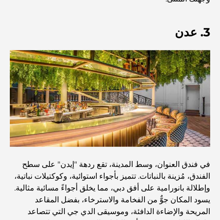
مطاعم دبي الحائزة على نجمة ميشلان: جولة مغامرة لعشاق
الطعام
3. عدن
استكشاف مطاعم جميرا جولف إستيتس: دليل الطهي
Dubai Horse Racing: Where Tradition Meets
Global Competition
المقاهي في نخلة جميرا: دليل لأفضل أماكن القهوة وأسلوب
الحياة في الجزيرة
أفضل وجبات الإفطار في دبي: اختياراتي المفضلة لعام 2026
في فندق العنوان، وسط المدينة، تقع ردهة "إيدن" على سطح
الفندق، مُزينة بالنباتات. تتميز بأجواء استوائية، وكوكتيلات نباتية،
وإطلالة بانورامية على أفق دبي، مما يخلق أجواءً مسائية مثالية.
كيفية الحصول على قرض عقاري في دبي: الدليل الشامل
يسود المكان جوٌّ من الفخامة والاسترخاء، بفضل المقاعد
المريحة والإضاءة الدافئة، وموسيقى الدي جي التي تتصاعد