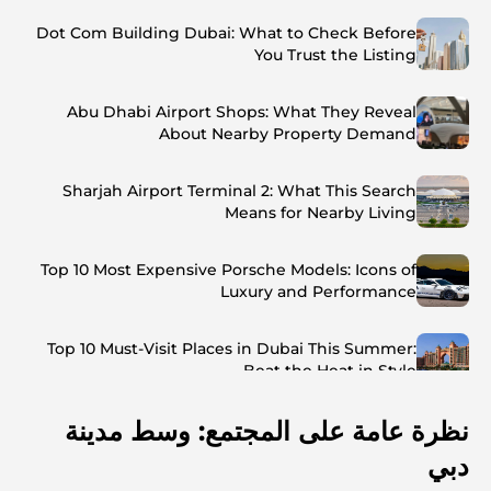
Dot Com Building Dubai: What to Check Before
You Trust the Listing
Abu Dhabi Airport Shops: What They Reveal
About Nearby Property Demand
Sharjah Airport Terminal 2: What This Search
Means for Nearby Living
Top 10 Most Expensive Porsche Models: Icons of
Luxury and Performance
Top 10 Must-Visit Places in Dubai This Summer:
Beat the Heat in Style
نظرة عامة على المجتمع: وسط مدينة
Top 7 Busiest Airports in the World: Hub of Global
Travel
دبي