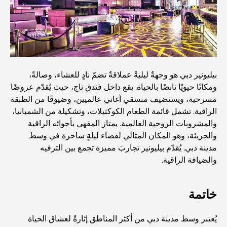
أفضل المقاهي في وسط مدينة دبي: دليل شامل لعشاق القهوة
أغلى سيارات مرسيدس التي تم تصنيعها على الإطلاق
بيليونير دبي هو وجهةٌ ليليةٌ عملاقةٌ تضمّ نادٍ للعشاء، وصالةً،
الانتقال إلى دبي من أستراليا: دليل شامل للانتقال
ومكانًا حيويًا نابضًا بالحياة. يقع داخل فندق تاج، حيث يُقدّم عروضًا
مسرحية، ويستضيف منسقي أغاني عالميين، وضيوفًا من الطبقة
الراقية. تشمل قائمة الطعام الكوكتيلات، وتشكيلة من الشمبانيا،
رحلة سفاري فاخرة ليلية في دبي: ملاذ فاخر
والمشروبات الروحية العالمية. يمتاز المقهى بأجوائه الراقية
والجريئة، وهو المكان المثالي لقضاء ليلةٍ ساحرة في وسط
مدينة دبي. يُقدّم بيليونير تجاربَ مميزة تجمع بين الترفيه
أغلى سيارات تسلا: الابتكار يلتقي بالأداء
والضيافة الراقية.
مطاعم الوصل: أشهر أماكن تناول الطعام في دبي
خاتمة
يُعتبر وسط مدينة دبي من أكثر المناطق إثارةً لعشاق الحياة
أغنى عشر دول في العالم