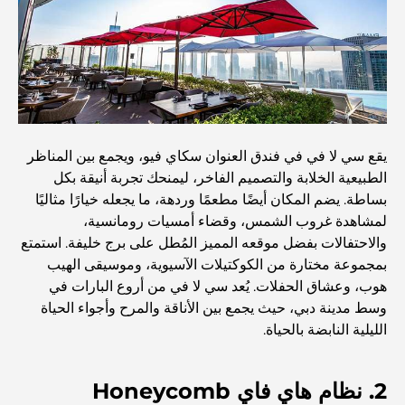
اكتشف أفضل وجبة إفطار في منطقة الخليج التجاري، دبي
المستشفيات الحكومية في دبي: رعاية صحية شاملة للجميع
يقع سي لا في في فندق العنوان سكاي فيو، ويجمع بين المناظر
الطبيعية الخلابة والتصميم الفاخر، ليمنحك تجربة أنيقة بكل
أغلى سيارة لامبورغيني على الإطلاق: قائمة هواة الجمع
بساطة. يضم المكان أيضًا مطعمًا وردهة، ما يجعله خيارًا مثاليًا
لمشاهدة غروب الشمس، وقضاء أمسيات رومانسية،
والاحتفالات بفضل موقعه المميز المُطل على برج خليفة. استمتع
أغلى مدارس جيمس في دبي: دليل شامل للآباء
بمجموعة مختارة من الكوكتيلات الآسيوية، وموسيقى الهيب
هوب، وعشاق الحفلات. يُعد سي لا في من أروع البارات في
وسط مدينة دبي، حيث يجمع بين الأناقة والمرح وأجواء الحياة
أفضل المدارس القريبة من داماك هيلز 2: دليل للعائلات
الليلية النابضة بالحياة.
أفضل المطاعم الهندية في دبي: رحلة طهي
2. نظام هاي فاي Honeycomb