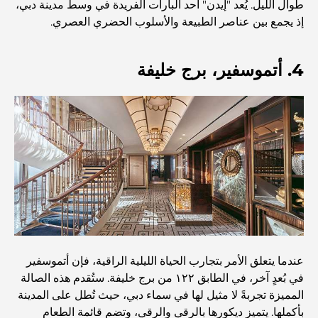
مخطط تلال الغاف الرئيسي: معيار جديد للحياة المتكاملة في
طوال الليل. يُعد "إيدن" أحد البارات الفريدة في وسط مدينة دبي،
دبي
إذ يجمع بين عناصر الطبيعة والأسلوب الحضري العصري.
منازل متوافقة مع مبادئ فاستو: دليل عملي لتحقيق التوازن
4. أتموسفير، برج خليفة
والانسجام
أفضل شركات تنسيق الحدائق في دبي: تحويل المساحات
الخارجية
أفضل شركات نقل الأثاث في دبي: دليل شامل
نخلة جبل علي مقابل نخلة جميرا: مقارنة واضحة لمشتري
العقارات الأذكياء
عندما يتعلق الأمر بتجارب الحياة الليلية الراقية، فإن أتموسفير
اكتشف جزيرة القمر في دبي: دليلك الأمثل
في بُعدٍ آخر، في الطابق ١٢٢ من برج خليفة. ستُقدم هذه الصالة
المميزة تجربةً لا مثيل لها في سماء دبي، حيث تُطل على المدينة
بأكملها. يتميز ديكورها بالرقي والرقي، وتضم قائمة الطعام