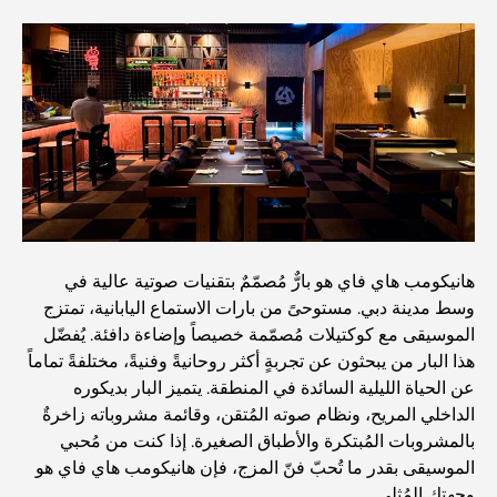
اكتشف ممشى نخلة جميرا: جولة بين الفخامة والإطلالات الخلابة
أفضل المناطق للسكن في دبي مع العائلة: اكتشف أفضل
الخيارات
فنادق الخمس نجوم في دبي: فخامة لا مثيل لها لكل مسافر
هانيكومب هاي فاي هو بارٌّ مُصمّمٌ بتقنيات صوتية عالية في
أشياء يمكنك القيام بها في وسط مدينة دبي: دليلك الشامل
وسط مدينة دبي. مستوحىً من بارات الاستماع اليابانية، تمتزج
الموسيقى مع كوكتيلات مُصمّمة خصيصاً وإضاءة دافئة. يُفضّل
هذا البار من يبحثون عن تجربةٍ أكثر روحانيةً وفنيةً، مختلفةً تماماً
أفضل أماكن الإفطار في دبي: أفضل 7 أماكن لا تُضاهى لتجربة
إفطار رمضاني لا يُنسى
عن الحياة الليلية السائدة في المنطقة. يتميز البار بديكوره
الداخلي المريح، ونظام صوته المُتقن، وقائمة مشروباته زاخرةٌ
بالمشروبات المُبتكرة والأطباق الصغيرة. إذا كنت من مُحبي
المقاهي في منطقة الخليج التجاري: مزيج مثالي من القهوة
والمجتمع
الموسيقى بقدر ما تُحبّ فنّ المزج، فإن هانيكومب هاي فاي هو
وجهتك المُثلى.