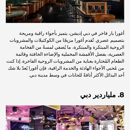
المخطط الرئيسي لتلال دبي: رؤية للحياة المجتمعية العصرية
مطعم دار أوبرا دبي: حيث يلتقي الطعام الفاخر بالثقافة
أغورا بار فاخر في دبي إديشن، يتميز بأجواء راقية ومريحة
بتصميم عصري. تُقدم أغورا مزيجًا من الكوكتيلات والمشروبات
الروحية المبتكرة والمبتكرة، ما يُضفي لمسةً من الفخامة
أغلى ماركات البدلات التي تُعرّف مفهوم الخياطة الفاخرة
العصرية، بفضل الأقمشة المخملية والإضاءة الخافتة وقائمة
الطعام المُختارة بعناية من المشروبات الروحية الفاخرة. إذا كنت
من مُحبي الأجواء الهادئة والخدمة الراقية، فإن أغورا يُعدّ بلا شك
مطاعم شاطئ J1: وجهة دبي الجديدة لتناول الطعام الفاخر
أحد البدائل الأكثر أناقةً للحانات في وسط مدينة دبي.
أغلى ساعات رولكس التي بيعت على الإطلاق
8. ملياردير دبي
حضانة أطفال في دبي هيلز: دليل للآباء