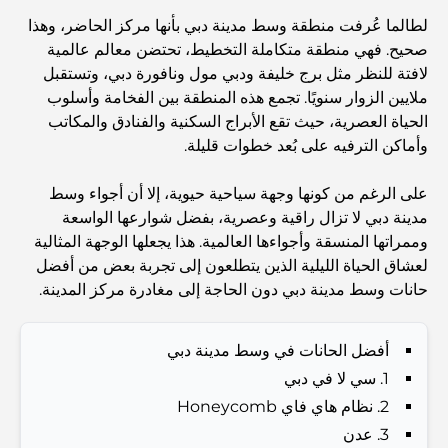
Abu Dhabi vs Dubai: A Practical Comparison for
لطالما عُرفت منطقة وسط مدينة دبي بأنها مركز الحاضر، وهذا
Investors and Residents
صحيح. فهي منطقة متكاملة التخطيط، تحتضن معالم عالمية
لافتة للنظر مثل برج خليفة ودبي مول ونافورة دبي، وتستقبل
Best Schools in Downtown Dubai: A Guide for
ملايين الزوار سنويًا. تجمع هذه المنطقة بين الفخامة وأسلوب
Families
الحياة العصرية، حيث تقع الأبراج السكنية والفنادق والمكاتب
وأماكن الترفيه على بُعد خطوات قليلة.
أشياء يمكنك القيام بها في دبي خلال فصل الصيف: دليلك الأمثل
للتغلب على الحرارة
على الرغم من كونها وجهة سياحية حيوية، إلا أن أجواء وسط
مدينة دبي لا تزال راقية وعصرية، بفضل شوارعها الواسعة
أفضل الهدايا الفاخرة للرجال: أفكار هدايا مميزة وخالدة
وممراتها المنسقة وأجواءها العالمية. هذا يجعلها الوجهة المثالية
لعشاق الحياة الليلية الذين يتطلعون إلى تجربة بعض من أفضل
حانات وسط مدينة دبي دون الحاجة إلى مغادرة مركز المدينة.
Best Hotels in Business Bay, Dubai: Your Ultimate
Guide
أفضل الحانات في وسط مدينة دبي
1. سي لا في دبي
المدارس القريبة من نخلة جميرا: دليل شامل للعائلات
2. نظام هاي فاي Honeycomb
3. عدن
Dubai Vision 2040 - Green Living, Scenic Routes