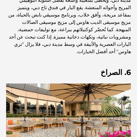
مدينة دبي، ويحظى بشعبية واسعة بفضل أسلوبه البوهيمي
المريح وأجوائه المنعشة. يقع البار في فندق تاج دبي، ويتميز
بمقاعد مريحة، وأفق خلاب، وبرنامج موسيقي نابض بالحياة، من
أفضل مطاعم شرائح اللحم في دبي: دليل لعشاق اللحوم
مزيج موسيقى الديب هاوس إلى مزيج موسيقى الصالات
المبهجة. كما تُحضّر كوكتيلاتهم ببراعة، مع توليفات حمضية،
ومشروبات نباتية، ونكهات دخانية مميزة. إذا كنت تبحث عن أحد
أغلى دولة في العالم: تصنيف عالمي لتكاليف المعيشة
البارات العصرية والأنيقة في وسط مدينة دبي، فلا يزال "تري
هاوس" أحد أفضل الخيارات.
دليل صالات الرياضة في داماك هيلز: أفضل خيارات اللياقة
البدنية في المنطقة المحيطة
6. الصراخ
أفضل مراكز التسوق في دبي للتسوق والترفيه
أنشطة يمكنك القيام بها في مركز دبي المالي العالمي:
استكشف أكثر مناطق دبي حيوية
بطاقات الائتمان في الإمارات العربية المتحدة: دليل شامل
للإنفاق الذكي