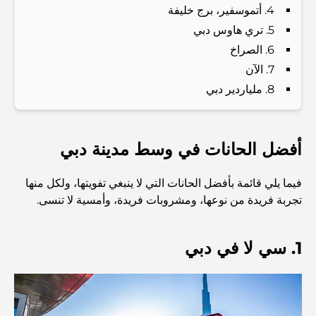
4. أتموسفير، برج خليفة
and a Smarter Metro Network
5. تري هاوس دبي
6. الصراخ
أفضل المقاهي في دبي بإطلالة خلابة: مزيج مثالي من المذاق
الرائع والمناظر الطبيعية الساحرة
7. الآن
8. ملياردير دبي
مطاعم بإطلالة على برج العرب: تجربة طعام استثنائية في دبي
أفضل الحانات في وسط مدينة دبي
دليل شامل لأندية شاطئ نخلة جميرا لعام 2026
فيما يلي قائمة بأفضل الحانات التي لا ينبغي تفويتها، ولكل منها
تجربة فريدة من نوعها، ومشروبات فريدة، وأمسية لا تنسى.
المطاعم الإيطالية في وسط مدينة دبي: تذوق إيطاليا في قلب
المدينة
1. سي لا في دبي
أفضل 7 نوادي رياضية في دبي هيلز: اللياقة البدنية في أبهى
صورها
الدليل الأمثل لمطاعم الطعام الفاخر في نخلة جميرا