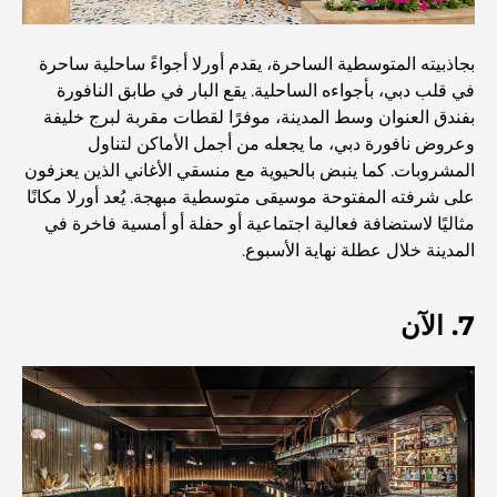
مستشفى في مركز دبي المالي العالمي: رعاية طبية عالمية
المستوى في دبي
بجاذبيته المتوسطية الساحرة، يقدم أورلا أجواءً ساحلية ساحرة
في قلب دبي، بأجواءه الساحلية. يقع البار في طابق النافورة
صالات رياضية في مركز دبي المالي العالمي: حيث يلتقي اللياقة
بفندق العنوان وسط المدينة، موفرًا لقطات مقربة لبرج خليفة
البدنية بأسلوب حياة الأعمال
وعروض نافورة دبي، ما يجعله من أجمل الأماكن لتناول
المشروبات. كما ينبض بالحيوية مع منسقي الأغاني الذين يعزفون
على شرفته المفتوحة موسيقى متوسطية مبهجة. يُعد أورلا مكانًا
أندر سيارة في العالم: أساطير السيارات التي لا تُقدر بثمن
مثاليًا لاستضافة فعالية اجتماعية أو حفلة أو أمسية فاخرة في
المدينة خلال عطلة نهاية الأسبوع.
منصات التداول في الإمارات العربية المتحدة: دليل للمستثمرين
العصريين
7. الآن
نادي شاطئ العائلة في دبي: حيث يلتقي المرح بالاسترخاء
أفضل مدارس البكالوريا الدولية في دبي: دليل شامل لأولياء
الأمور