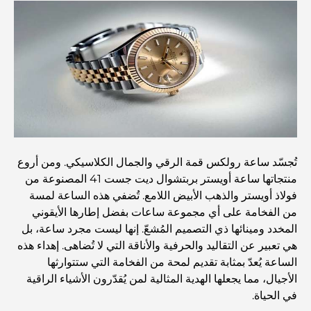
المستشفيات الحكومية في دبي: رعاية صحية شاملة للجميع
أغلى سيارة لامبورغيني على الإطلاق: قائمة هواة الجمع
أغلى مدارس جيمس في دبي: دليل شامل للآباء
تُجسّد ساعة رولكس قمة الرقي والجمال الكلاسيكي. ومن أروع
أفضل المدارس القريبة من داماك هيلز 2: دليل للعائلات
منتجاتها ساعة أويستر بربتشوال ديت جست 41 المصنوعة من
فولاذ أويستر والذهب الأبيض اللامع. تُضفي هذه الساعة لمسة
من الفخامة على أي مجموعة ساعات بفضل إطارها الأيقوني
أفضل المطاعم الهندية في دبي: رحلة طهي
المخدد ومينائها ذي التصميم المُشعّ. إنها ليست مجرد ساعة، بل
هي تعبير عن التقاليد والحرفية والأناقة التي لا تُضاهى. إهداء هذه
الساعة يُعدّ بمثابة تقديم لمحة من الفخامة التي ستتوارثها
اكتشف ممشى نخلة جميرا: جولة بين الفخامة والإطلالات الخلابة
الأجيال، مما يجعلها الهدية المثالية لمن يُقدّرون الأشياء الراقية
في الحياة.