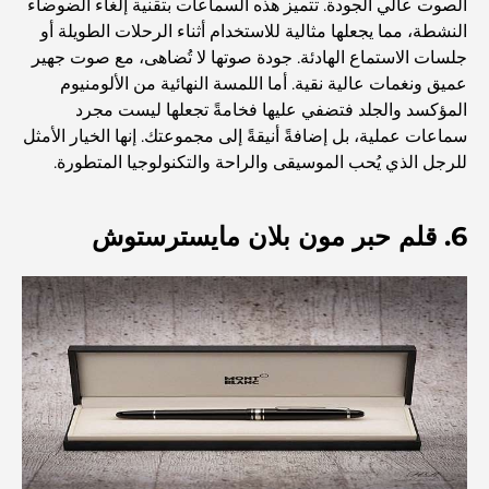
الصوت عالي الجودة. تتميز هذه السماعات بتقنية إلغاء الضوضاء
النشطة، مما يجعلها مثالية للاستخدام أثناء الرحلات الطويلة أو
أفضل المدارس في دبي مارينا: دليل مناسب للعائلات
جلسات الاستماع الهادئة. جودة صوتها لا تُضاهى، مع صوت جهير
عميق ونغمات عالية نقية. أما اللمسة النهائية من الألومنيوم
المؤكسد والجلد فتضفي عليها فخامةً تجعلها ليست مجرد
مطاعم في دبي هيلز: أفضل أماكن تناول الطعام في مركز متنامٍ
سماعات عملية، بل إضافةً أنيقةً إلى مجموعتك. إنها الخيار الأمثل
للرجل الذي يُحب الموسيقى والراحة والتكنولوجيا المتطورة.
أفضل ملاعب الجولف للبطولات في دبي
6. قلم حبر مون بلان مايسترستوش
المجتمعات السكنية المطلة على الواجهة البحرية في دبي: حياة
فاخرة على شاطئ البحر
أفضل البنوك في دبي للمقيمين الأجانب: دليل مصرفي شامل
أفضل مطاعم شرائح اللحم في دبي: دليل لعشاق اللحوم