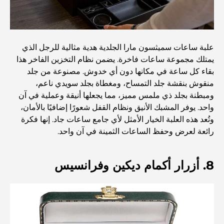
صالات رياضية في مركز دبي المالي العالمي: حيث يلتقي اللياقة
البدنية بأسلوب حياة الأعمال
أندر سيارة في العالم: أساطير السيارات التي لا تُقدر بثمن
علبة ساعات سميثسون مارا الجلدية هدية مثالية للرجل الذي
يمتلك مجموعة ساعات فاخرة. يضمن نظام التخزين الفاخر هذا
بقاء كل ساعة في مكانها دون أي خدوش. مصنوعة من جلد
منصات التداول في الإمارات العربية المتحدة: دليل للمستثمرين
منقوش بنقشة جلد التمساح، ومغطاة بجلد سويدي ناعم،
العصريين
ومبطنة بجلد ذي ملمس مميز، مما يجعلها أنيقة وعملية في آن
واحد. يوفر المشبك الأنيق ونظام القفل شعورًا إضافيًا بالأمان،
نادي شاطئ العائلة في دبي: حيث يلتقي المرح بالاسترخاء
وتُعد هذه العلبة الخيار الأمثل لأي جامع ساعات جاد. إنها فكرة
رائعة لعرض وحفظ الساعات الثمينة في آن واحد.
أفضل مدارس البكالوريا الدولية في دبي: دليل شامل لأولياء
الأمور
8. أزرار أكمام ديكين وفرانسيس
المخطط الرئيسي لتلال دبي: رؤية للحياة المجتمعية العصرية