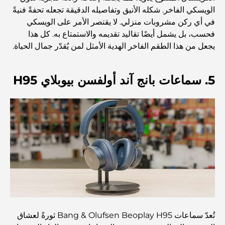
والانسجام
الويسكي الفاخر. شكله الأنيق وتفاصيله الدقيقة تجعله تحفةً فنيةً
في أي ركن مشروبات منزلي. لا يقتصر الأمر على الويسكي
أفضل شركات تنسيق الحدائق في دبي: تحويل المساحات
فحسب، بل يشمل أيضًا تقاليد تقديمه والاستمتاع به. كل هذا
الخارجية
يجعل من هذا الطقم الفاخر الهدية الأمثل لمن يُقدّر جمال الحياة.
أفضل شركات نقل الأثاث في دبي: دليل شامل
5. سماعات بانج آند أولفسن بيوبلاي H95
نخلة جبل علي مقابل نخلة جميرا: مقارنة واضحة لمشتري
العقارات الأذكياء
اكتشف جزيرة القمر في دبي: دليلك الأمثل
استكشاف المواقع التاريخية في دبي: رحلة عبر الزمن
أفضل 7 مطاعم في خور دبي لتناول الطعام فيها
تُعدّ سماعات Bang & Olufsen Beoplay H95 ثورةً لعشاق