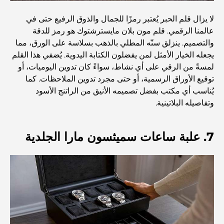
أغلى دولة في العالم: تصنيف عالمي لتكاليف المعيشة
لا يزال قلم الحبر يُعتبر رمزًا للجمال والذوق الرفيع حتى في
عالمنا الرقمي. قلم مون بلان مايسترشتوك هو رمز للدقة
والتصميم. ينزلق سنّه المطلي بالذهب بسلاسة على الورق، مما
دليل صالات الرياضة في داماك هيلز: أفضل خيارات اللياقة
يجعله الخيار الأمثل لمن يفضلون الكتابة اليدوية. يُضفي هذا القلم
البدنية في المنطقة المحيطة
لمسةً من الرقي على أي نشاط، سواءً كان تدوين اليوميات، أو
توقيع الأوراق الرسمية، أو حتى مجرد تدوين الملاحظات. كما
أفضل مراكز التسوق في دبي للتسوق والترفيه
يُناسب أي مكتب بفضل تصميمه الأنيق من الراتنج الأسود
وتفاصيله البلاتينية.
أنشطة يمكنك القيام بها في مركز دبي المالي العالمي:
استكشف أكثر مناطق دبي حيوية
7. علبة ساعات سميثسون مارا الجلدية
بطاقات الائتمان في الإمارات العربية المتحدة: دليل شامل
للإنفاق الذكي
مستشفى في مركز دبي المالي العالمي: رعاية طبية عالمية
المستوى في دبي