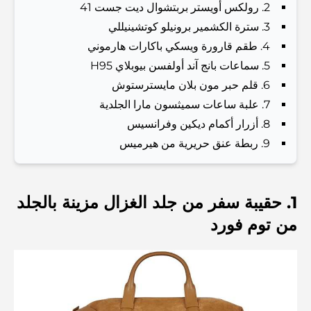
2. رولكس أويستر بربتشوال ديت جست 41
Families
3. سترة الكشمير برونيلو كوتشينيللي
أشياء يمكنك القيام بها في دبي خلال فصل الصيف: دليلك الأمثل
4. طقم قارورة ويسكي باكارات هارموني
للتغلب على الحرارة
5. سماعات بانج آند أولفسن بيوبلاي H95
6. قلم حبر مون بلان مايسترستوش
أفضل الهدايا الفاخرة للرجال: أفكار هدايا مميزة وخالدة
7. علبة ساعات سميثسون مارا الجلدية
8. أزرار أكمام ديكين وفرانسيس
9. ربطة عنق حريرية من هيرميس
Best Hotels in Business Bay, Dubai: Your Ultimate
Guide
1. حقيبة سفر من جلد الغزال مزينة بالجلد
المدارس القريبة من نخلة جميرا: دليل شامل للعائلات
من توم فورد
Dubai Vision 2040 - Green Living, Scenic Routes
and a Smarter Metro Network
أفضل المقاهي في دبي بإطلالة خلابة: مزيج مثالي من المذاق
الرائع والمناظر الطبيعية الساحرة