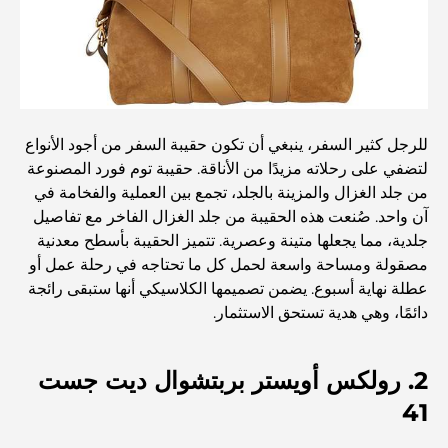
مطاعم بإطلالة على برج العرب: تجربة طعام استثنائية في دبي
دليل شامل لأندية شاطئ نخلة جميرا لعام 2026
للرجل كثير السفر، ينبغي أن تكون حقيبة السفر من أجود الأنواع
لتضفي على رحلاته مزيدًا من الأناقة. حقيبة توم فورد المصنوعة
المطاعم الإيطالية في وسط مدينة دبي: تذوق إيطاليا في قلب
من جلد الغزال والمزينة بالجلد، تجمع بين العملية والفخامة في
المدينة
آن واحد. صُنعت هذه الحقيبة من جلد الغزال الفاخر مع تفاصيل
جلدية، مما يجعلها متينة وعصرية. تتميز الحقيبة بأسطح معدنية
أفضل 7 نوادي رياضية في دبي هيلز: اللياقة البدنية في أبهى
مصقولة ومساحة واسعة لحمل كل ما تحتاجه في رحلة عمل أو
صورها
عطلة نهاية أسبوع. يضمن تصميمها الكلاسيكي أنها ستبقى رائجة
دائمًا، وهي هدية تستحق الاستثمار.
الدليل الأمثل لمطاعم الطعام الفاخر في نخلة جميرا
2. رولكس أويستر بربتشوال ديت جست
41
اكتشف أفضل وجبة إفطار في منطقة الخليج التجاري، دبي