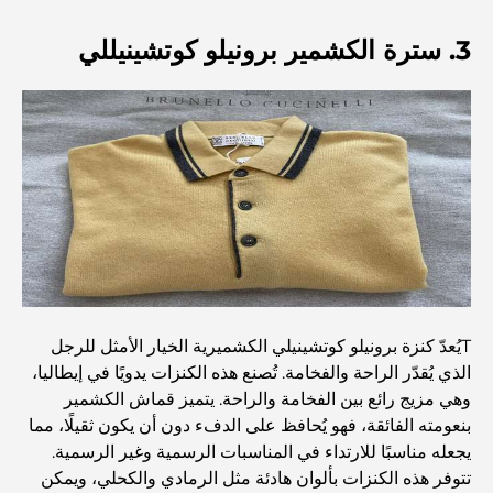
أفضل المناطق للسكن في دبي مع العائلة: اكتشف أفضل
الخيارات
3. سترة الكشمير برونيلو كوتشينيللي
فنادق الخمس نجوم في دبي: فخامة لا مثيل لها لكل مسافر
أشياء يمكنك القيام بها في وسط مدينة دبي: دليلك الشامل
أفضل أماكن الإفطار في دبي: أفضل 7 أماكن لا تُضاهى لتجربة
إفطار رمضاني لا يُنسى
المقاهي في منطقة الخليج التجاري: مزيج مثالي من القهوة
Tيُعدّ كنزة برونيلو كوتشينيلي الكشميرية الخيار الأمثل للرجل
والمجتمع
الذي يُقدّر الراحة والفخامة. تُصنع هذه الكنزات يدويًا في إيطاليا،
وهي مزيج رائع بين الفخامة والراحة. يتميز قماش الكشمير
مطاعم دبي الحائزة على نجمة ميشلان: جولة مغامرة لعشاق
بنعومته الفائقة، فهو يُحافظ على الدفء دون أن يكون ثقيلًا، مما
الطعام
يجعله مناسبًا للارتداء في المناسبات الرسمية وغير الرسمية.
تتوفر هذه الكنزات بألوان هادئة مثل الرمادي والكحلي، ويمكن