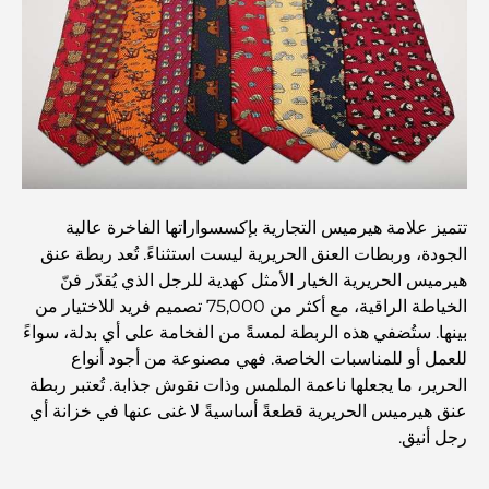
الانتقال إلى دبي من أستراليا: دليل شامل للانتقال
رحلة سفاري فاخرة ليلية في دبي: ملاذ فاخر
أغلى سيارات تسلا: الابتكار يلتقي بالأداء
تتميز علامة هيرميس التجارية بإكسسواراتها الفاخرة عالية
الجودة، وربطات العنق الحريرية ليست استثناءً. تُعد ربطة عنق
هيرميس الحريرية الخيار الأمثل كهدية للرجل الذي يُقدّر فنّ
مطاعم الوصل: أشهر أماكن تناول الطعام في دبي
الخياطة الراقية، مع أكثر من 75,000 تصميم فريد للاختيار من
بينها. ستُضفي هذه الربطة لمسةً من الفخامة على أي بدلة، سواءً
للعمل أو للمناسبات الخاصة. فهي مصنوعة من أجود أنواع
أغنى عشر دول في العالم
الحرير، ما يجعلها ناعمة الملمس وذات نقوش جذابة. تُعتبر ربطة
عنق هيرميس الحريرية قطعةً أساسيةً لا غنى عنها في خزانة أي
رجل أنيق.
أنشطة يمكنك القيام بها مع الأطفال في دبي: دليل عائلي شامل