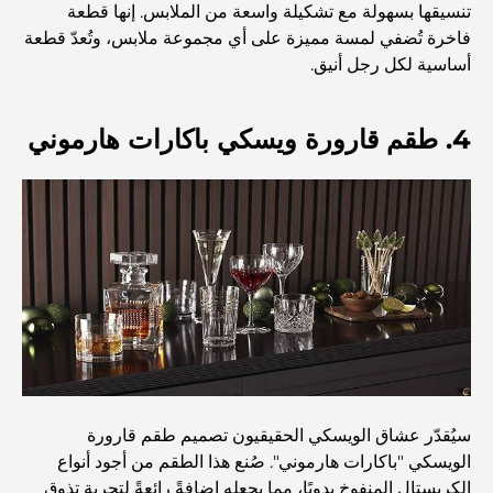
استكشاف مطاعم جميرا جولف إستيتس: دليل الطهي
تنسيقها بسهولة مع تشكيلة واسعة من الملابس. إنها قطعة
فاخرة تُضفي لمسة مميزة على أي مجموعة ملابس، وتُعدّ قطعة
أساسية لكل رجل أنيق.
Dubai Horse Racing: Where Tradition Meets
Global Competition
4. طقم قارورة ويسكي باكارات هارموني
المقاهي في نخلة جميرا: دليل لأفضل أماكن القهوة وأسلوب
الحياة في الجزيرة
أفضل وجبات الإفطار في دبي: اختياراتي المفضلة لعام 2026
كيفية الحصول على قرض عقاري في دبي: الدليل الشامل
مخطط تلال الغاف الرئيسي: معيار جديد للحياة المتكاملة في
دبي
سيُقدّر عشاق الويسكي الحقيقيون تصميم طقم قارورة
الويسكي "باكارات هارموني". صُنع هذا الطقم من أجود أنواع
منازل متوافقة مع مبادئ فاستو: دليل عملي لتحقيق التوازن
الكريستال المنفوخ يدويًا، مما يجعله إضافةً رائعةً لتجربة تذوق