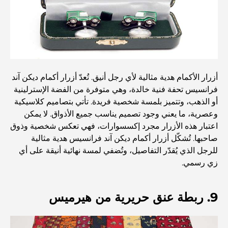
مطعم دار أوبرا دبي: حيث يلتقي الطعام الفاخر بالثقافة
أغلى ماركات البدلات التي تُعرّف مفهوم الخياطة الفاخرة
مطاعم شاطئ J1: وجهة دبي الجديدة لتناول الطعام الفاخر
أزرار الأكمام هدية مثالية لأي رجل أنيق. تُعدّ أزرار أكمام ديكن آند
فرانسيس تحفة فنية خالدة، وهي متوفرة من الفضة الإسترلينية
أو الذهب، وتتميز بلمسة شخصية فريدة. تأتي بتصاميم كلاسيكية
أغلى ساعات رولكس التي بيعت على الإطلاق
وعصرية، ما يعني وجود تصميم يناسب جميع الأذواق. لا يمكن
اعتبار هذه الأزرار مجرد إكسسوارات، فهي تعكس شخصية وذوق
صاحبها. تُشكّل أزرار أكمام ديكن آند فرانسيس هدية مثالية
حضانة أطفال في دبي هيلز: دليل للآباء
للرجل الذي يُقدّر التفاصيل، وتُضفي لمسة نهائية أنيقة على أي
زي رسمي.
أفضل المقاهي في وسط مدينة دبي: دليل شامل لعشاق القهوة
9. ربطة عنق حريرية من هيرميس
أغلى سيارات مرسيدس التي تم تصنيعها على الإطلاق