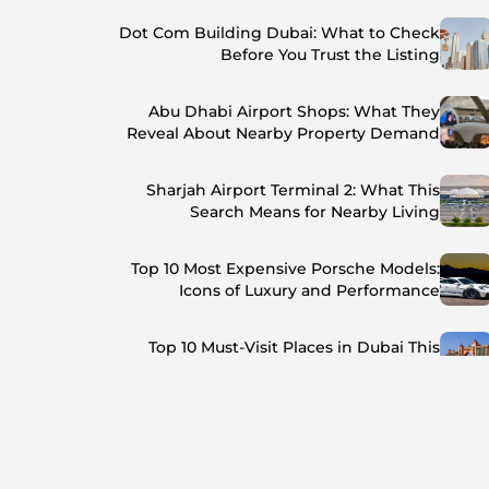
Dot Com Building Dubai: What to Check
Before You Trust the Listing
Abu Dhabi Airport Shops: What They
Reveal About Nearby Property Demand
Sharjah Airport Terminal 2: What This
Search Means for Nearby Living
Top 10 Most Expensive Porsche Models:
Icons of Luxury and Performance
Top 10 Must-Visit Places in Dubai This
Summer: Beat the Heat in Style
Top 7 Busiest Airports in the World: Hub of
Global Travel