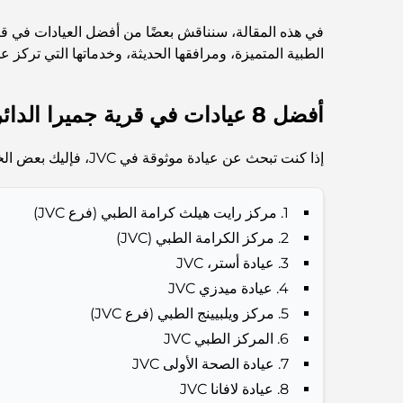
في هذه المقالة، سنناقش بعضًا من أفضل العيادات في قر
الطبية المتميزة، ومرافقها الحديثة، وخدماتها التي تركز 
أفضل 8 عيادات في قرية جميرا الدائرية، دبي
إذا كنت تبحث عن عيادة موثوقة في JVC، فإليك بعض الخيارات الأكثر سمعة والتي يوصي بها السكان بشكل متكرر لرعايتهم الجيدة واحترافيتهم وخدماتهم المريحة:
1. مركز رايت هيلث كرامة الطبي (فرع JVC)
2. مركز الكرامة الطبي (JVC)
3. عيادة أستر، JVC
4. عيادة ميدزي JVC
5. مركز ويلبيينج الطبي (فرع JVC)
6. المركز الطبي JVC
7. عيادة الصحة الأولى JVC
8. عيادة لافانا JVC