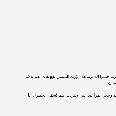
مطاعم دبي الحائزة على نجمة ميشلان: جولة مغامرة
لعشاق الطعام
استكشاف مطاعم جميرا جولف إستيتس: دليل الطهي
Dubai Horse Racing: Where Tradition Meets
Global Competition
المقاهي في نخلة جميرا: دليل لأفضل أماكن القهوة
وأسلوب الحياة في الجزيرة
جميرا الدائرية هذا الإرث المتميز. تقع هذه العيادة في
أفضل وجبات الإفطار في دبي: اختياراتي المفضلة لعام
نان.
2026
د وحجز المواعيد عبر الإنترنت، مما يُسهّل الحصول على
كيفية الحصول على قرض عقاري في دبي: الدليل
الشامل