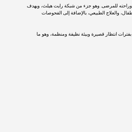
لة وراحته للمرضى. وهو جزء من شبكة رايت هيلث، ويهدف
طفال، والعلاج الطبيعي، بالإضافة إلى الفحوصات
اكتشف أفضل وجبة إفطار في منطقة الخليج التجاري،
دبي
ت بفترات انتظار قصيرة وبيئة نظيفة ومنظمة، وهو ما
المستشفيات الحكومية في دبي: رعاية صحية شاملة
للجميع
أغلى سيارة لامبورغيني على الإطلاق: قائمة هواة الجمع
أغلى مدارس جيمس في دبي: دليل شامل للآباء
أفضل المدارس القريبة من داماك هيلز 2: دليل للعائلات
أفضل المطاعم الهندية في دبي: رحلة طهي