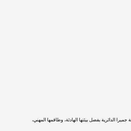
مخطط تلال الغاف الرئيسي: معيار جديد للحياة المتكاملة
في دبي
منازل متوافقة مع مبادئ فاستو: دليل عملي لتحقيق
التوازن والانسجام
أفضل شركات تنسيق الحدائق في دبي: تحويل
المساحات الخارجية
أفضل شركات نقل الأثاث في دبي: دليل شامل
نخلة جبل علي مقابل نخلة جميرا: مقارنة واضحة
لمشتري العقارات الأذكياء
اكتشف جزيرة القمر في دبي: دليلك الأمثل
ا الدائرية بفضل بيئتها الهادئة، وطاقمها المهني،