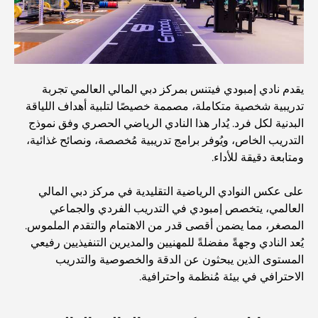
نادي شاطئ العائلة في دبي: حيث يلتقي المرح بالاسترخاء
أفضل مدارس البكالوريا الدولية في دبي: دليل شامل لأولياء
يقدم نادي إمبودي فيتنس بمركز دبي المالي العالمي تجربة
الأمور
تدريبية شخصية متكاملة، مصممة خصيصًا لتلبية أهداف اللياقة
البدنية لكل فرد. يُدار هذا النادي الرياضي الحصري وفق نموذج
التدريب الخاص، ويُوفر برامج تدريبية مُخصصة، ونصائح غذائية،
المخطط الرئيسي لتلال دبي: رؤية للحياة المجتمعية العصرية
ومتابعة دقيقة للأداء.
على عكس النوادي الرياضية التقليدية في مركز دبي المالي
مطعم دار أوبرا دبي: حيث يلتقي الطعام الفاخر بالثقافة
العالمي، يتخصص إمبودي في التدريب الفردي والجماعي
المصغر، مما يضمن أقصى قدر من الاهتمام والتقدم الملموس.
يُعد النادي وجهةً مفضلةً للمهنيين والمديرين التنفيذيين رفيعي
أغلى ماركات البدلات التي تُعرّف مفهوم الخياطة الفاخرة
المستوى الذين يبحثون عن الدقة والخصوصية والتدريب
الاحترافي في بيئة مُنظمة واحترافية.
مطاعم شاطئ J1: وجهة دبي الجديدة لتناول الطعام الفاخر