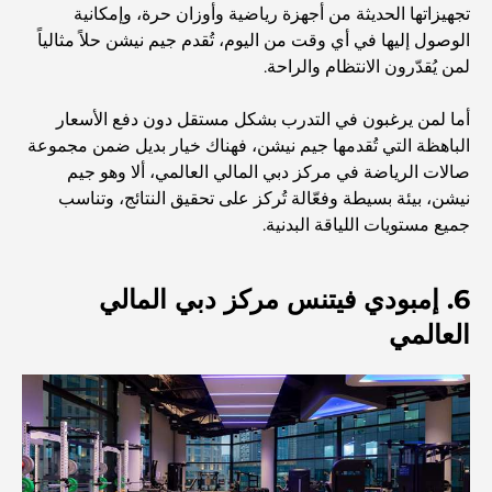
أفضل مراكز التسوق في دبي للتسوق والترفيه
تجهيزاتها الحديثة من أجهزة رياضية وأوزان حرة، وإمكانية
الوصول إليها في أي وقت من اليوم، تُقدم جيم نيشن حلاً مثالياً
لمن يُقدّرون الانتظام والراحة.
أنشطة يمكنك القيام بها في مركز دبي المالي العالمي:
استكشف أكثر مناطق دبي حيوية
أما لمن يرغبون في التدرب بشكل مستقل دون دفع الأسعار
الباهظة التي تُقدمها جيم نيشن، فهناك خيار بديل ضمن مجموعة
بطاقات الائتمان في الإمارات العربية المتحدة: دليل شامل
للإنفاق الذكي
صالات الرياضة في مركز دبي المالي العالمي، ألا وهو جيم
نيشن، بيئة بسيطة وفعّالة تُركز على تحقيق النتائج، وتناسب
جميع مستويات اللياقة البدنية.
مستشفى في مركز دبي المالي العالمي: رعاية طبية عالمية
المستوى في دبي
6. إمبودي فيتنس مركز دبي المالي
صالات رياضية في مركز دبي المالي العالمي: حيث يلتقي
اللياقة البدنية بأسلوب حياة الأعمال
العالمي
أندر سيارة في العالم: أساطير السيارات التي لا تُقدر بثمن
منصات التداول في الإمارات العربية المتحدة: دليل للمستثمرين
العصريين