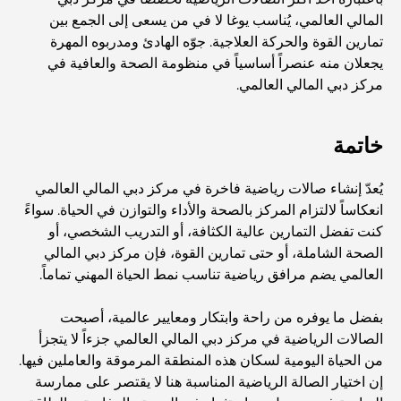
المالي العالمي، يُناسب يوغا لا في من يسعى إلى الجمع بين
أغلى سيارات تسلا: الابتكار يلتقي بالأداء
تمارين القوة والحركة العلاجية. جوّه الهادئ ومدربوه المهرة
يجعلان منه عنصراً أساسياً في منظومة الصحة والعافية في
مركز دبي المالي العالمي.
مطاعم الوصل: أشهر أماكن تناول الطعام في دبي
خاتمة
أغنى عشر دول في العالم
يُعدّ إنشاء صالات رياضية فاخرة في مركز دبي المالي العالمي
انعكاساً لالتزام المركز بالصحة والأداء والتوازن في الحياة. سواءً
أنشطة يمكنك القيام بها مع الأطفال في دبي: دليل عائلي شامل
كنت تفضل التمارين عالية الكثافة، أو التدريب الشخصي، أو
الصحة الشاملة، أو حتى تمارين القوة، فإن مركز دبي المالي
العالمي يضم مرافق رياضية تناسب نمط الحياة المهني تماماً.
أفضل المنتجعات الشاطئية في دبي لقضاء عطلة فاخرة
بفضل ما يوفره من راحة وابتكار ومعايير عالمية، أصبحت
الصالات الرياضية في مركز دبي المالي العالمي جزءاً لا يتجزأ
أماكن رومانسية في دبي للحظات لا تُنسى
من الحياة اليومية لسكان هذه المنطقة المرموقة والعاملين فيها.
إن اختيار الصالة الرياضية المناسبة هنا لا يقتصر على ممارسة