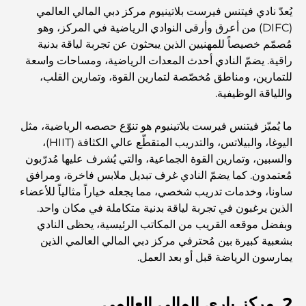
المطاعم الإيطالية في وسط مدينة دبي: تذوق إيطاليا في قلب
يُعدّ نادي فيتنس فيرست بلاتينيوم مركز دبي المالي العالمي
المدينة
(DIFC) من أعرق وأرقى النوادي الرياضية في المركز، وهو
مُصمّم خصيصاً للمهنيين الذين يبحثون عن تجربة لياقة بدنية
أفضل 7 نوادي رياضية في دبي هيلز: اللياقة البدنية في أبهى
راقية. يضمّ النادي أحدث المعدات الرياضية، ومساحات واسعة
صورها
للتمارين، ومناطق مُخصّصة لتمارين القوة، وتمارين القلب،
واللياقة الوظيفية.
الدليل الأمثل لمطاعم الطعام الفاخر في نخلة جميرا
ما يُميّز فيتنس فيرست بلاتينيوم هو تنوّع حصصه الرياضية، مثل
اليوغا، والبيلاتس، والتدريب المتقطّع عالي الكثافة (HIIT)،
والسبين، وتمارين القوة الجماعية، والتي يُشرف عليها مُدرّبون
اكتشف أفضل وجبة إفطار في منطقة الخليج التجاري، دبي
مُعتمدون. كما يضمّ النادي غرف تبديل ملابس فاخرة، ومرافق
ساونا، وخدمات تدريب شخصي، مما يجعله خياراً مثالياً للأعضاء
الذين يرغبون في تجربة لياقة بدنية متكاملة في مكان واحد.
المستشفيات الحكومية في دبي: رعاية صحية شاملة للجميع
وبفضل موقعه القريب من المكاتب الرئيسية، يحظى النادي
بشعبية كبيرة بين مُحترفي مركز دبي المالي العالمي الذين
يمارسون الرياضة قبل أو بعد العمل.
أغلى سيارة لامبورغيني على الإطلاق: قائمة هواة الجمع
2. مركز باري المالي العالمي