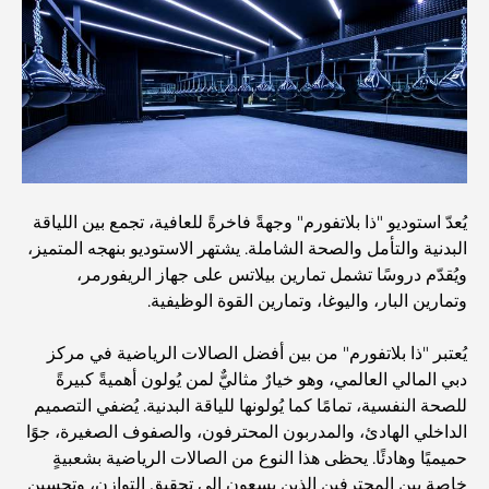
نخلة جبل علي مقابل نخلة جميرا: مقارنة واضحة لمشتري
العقارات الأذكياء
اكتشف جزيرة القمر في دبي: دليلك الأمثل
استكشاف المواقع التاريخية في دبي: رحلة عبر الزمن
يُعدّ استوديو "ذا بلاتفورم" وجهةً فاخرةً للعافية، تجمع بين اللياقة
البدنية والتأمل والصحة الشاملة. يشتهر الاستوديو بنهجه المتميز،
أفضل 7 مطاعم في خور دبي لتناول الطعام فيها
ويُقدّم دروسًا تشمل تمارين بيلاتس على جهاز الريفورمر،
وتمارين البار، واليوغا، وتمارين القوة الوظيفية.
أفضل المدارس في دبي مارينا: دليل مناسب للعائلات
يُعتبر "ذا بلاتفورم" من بين أفضل الصالات الرياضية في مركز
دبي المالي العالمي، وهو خيارٌ مثاليٌّ لمن يُولون أهميةً كبيرةً
للصحة النفسية، تمامًا كما يُولونها للياقة البدنية. يُضفي التصميم
مطاعم في دبي هيلز: أفضل أماكن تناول الطعام في مركز متنامٍ
الداخلي الهادئ، والمدربون المحترفون، والصفوف الصغيرة، جوًا
حميميًا وهادئًا. يحظى هذا النوع من الصالات الرياضية بشعبيةٍ
خاصةٍ بين المحترفين الذين يسعون إلى تحقيق التوازن، وتحسين