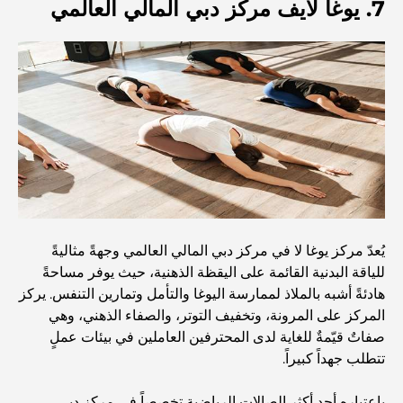
7. يوغا لايف مركز دبي المالي العالمي
أغلى ساعات رولكس التي بيعت على الإطلاق
حضانة أطفال في دبي هيلز: دليل للآباء
أفضل المقاهي في وسط مدينة دبي: دليل شامل لعشاق القهوة
أغلى سيارات مرسيدس التي تم تصنيعها على الإطلاق
يُعدّ مركز يوغا لا في مركز دبي المالي العالمي وجهةً مثاليةً
للياقة البدنية القائمة على اليقظة الذهنية، حيث يوفر مساحةً
هادئةً أشبه بالملاذ لممارسة اليوغا والتأمل وتمارين التنفس. يركز
الانتقال إلى دبي من أستراليا: دليل شامل للانتقال
المركز على المرونة، وتخفيف التوتر، والصفاء الذهني، وهي
صفاتٌ قيّمةٌ للغاية لدى المحترفين العاملين في بيئات عملٍ
تتطلب جهداً كبيراً.
رحلة سفاري فاخرة ليلية في دبي: ملاذ فاخر
باعتباره أحد أكثر الصالات الرياضية تخصصاً في مركز دبي