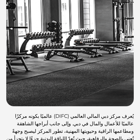
يُعرف مركز دبي المالي العالمي (DIFC) عالميًا بكونه مركزًا
عالميًا للأعمال والمال في دبي. وإلى جانب أبراجها الشاهقة
ومطاعمها الراقية وحيويتها المهنية، تطور المركز ليصبح وجهةً
تُعنى بالصحة والرفاهية، حيث تُعدّ اللياقة البدنية جزءًا لا يتجزأ من