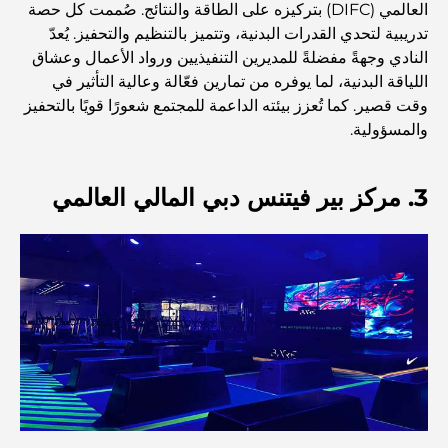
العالمي (DIFC) بتركيزه على الطاقة والنتائج. صُممت كل حصة
تدريبية لتحدي القدرات البدنية، وتتميز بالتنظيم والتحفيز. يُعدّ
أفضل أماكن الإفطار في دبي: أفضل 7 أماكن لا تُضاهى لتجربة
النادي وجهةً مفضلةً للمديرين التنفيذيين ورواد الأعمال وعشاق
إفطار رمضاني لا يُنسى
اللياقة البدنية، لما يوفره من تمارين فعّالة وعالية التأثير في
وقت قصير. كما تُعزز بيئته الداعمة للمجتمع شعورًا قويًا بالتحفيز
المقاهي في منطقة الخليج التجاري: مزيج مثالي من القهوة
والمسؤولية.
والمجتمع
3. مركز بير فيتنس دبي المالي العالمي
مطاعم دبي الحائزة على نجمة ميشلان: جولة مغامرة لعشاق
الطعام
استكشاف مطاعم جميرا جولف إستيتس: دليل الطهي
Dubai Horse Racing: Where Tradition Meets
Global Competition
المقاهي في نخلة جميرا: دليل لأفضل أماكن القهوة وأسلوب
الحياة في الجزيرة