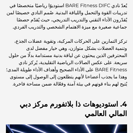
يُعدّ نادي BARE Fitness DIFC استوديوًا رياضيًا متخصصًا في
تدريبات القوة والتحمل واللياقة البدنية. صُمم النادي خصيصًا لمن
أفضل وجبات الإفطار في دبي: اختياراتي المفضلة لعام 2026
يُقدّرون الأداء التقني والتدريب التدريجي، حيث يُقدّم حصصًا
جماعية صغيرة مع ميزة الاهتمام الشخصي والتدريب الفردي.
كيفية الحصول على قرض عقاري في دبي: الدليل الشامل
تركز التمارين على الحركات المركبة، وتقوية عضلات الجذع،
وتنمية العضلات بشكل متوازن، وهي خيار مفضل لدى
مخطط تلال الغاف الرئيسي: معيار جديد للحياة المتكاملة في
المحترفين الذين يبحثون عن لياقة بدنية مستدامة بدلًا من حلول
دبي
سريعة. على عكس الصالات الرياضية التقليدية، يُركز نادي
BARE Fitness على الأداء الصحيح وأهداف الأداء طويلة المدى؛
منازل متوافقة مع مبادئ فاستو: دليل عملي لتحقيق التوازن
وهذا ما يجذب أعضاءنا لأنهم يتطلعون إلى الوصول إلى مستوى
والانسجام
يُتيح لهم بناء قوتهم في بيئة آمنة وفعّالة ضمن مساحة فاخرة.
أفضل شركات تنسيق الحدائق في دبي: تحويل المساحات
4. استوديوهات ذا بلاتفورم مركز دبي
الخارجية
المالي العالمي
أفضل شركات نقل الأثاث في دبي: دليل شامل