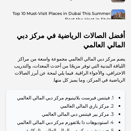
Top 10 Must-Visit Places in Dubai This Summer:
Beat the Heat in Style
أفضل الصالات الرياضية في مركز دبي
Top 7 Busiest Airports in the World: Hub of Global
Travel
المالي العالمي
Abu Dhabi vs Dubai: A Practical Comparison for
يضم مركز دبي المالي العالمي مجموعة واسعة من مراكز
Investors and Residents
اللياقة البدنية التي توفر مزيجًا من أحدث المعدات، والتدريب
الاحترافي، والأجواء الراقية. فيما يلي لمحة عن أبرز الصالات
Best Schools in Downtown Dubai: A Guide for
الرياضية في المركز، وما يميز كل منها.
Families
1. فيتنس فيرست بلاتينيوم مركز دبي المالي العالمي
أشياء يمكنك القيام بها في دبي خلال فصل الصيف: دليلك الأمثل
للتغلب على الحرارة
2. مركز باري المالي العالمي
3. مركز بير فيتنس دبي المالي العالمي
أفضل الهدايا الفاخرة للرجال: أفكار هدايا مميزة وخالدة
4. استوديوهات ذا بلاتفورم مركز دبي المالي العالمي
5. جيم نيشن مركز دبي المالي العالمي (إمكانية