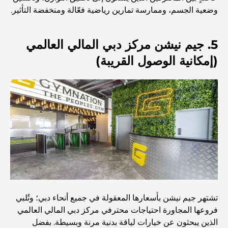
أفضل ملاعب الجولف للبطولات في دبي
وضعية الجسم، وممارسة تمارين رياضية فعّالة ومنخفضة التأثير.
المجتمعات السكنية المطلة على الواجهة البحرية في دبي: حياة
5. جيم نيشن مركز دبي المالي العالمي
فاخرة على شاطئ البحر
(إمكانية الوصول القريبة)
أفضل البنوك في دبي للمقيمين الأجانب: دليل مصرفي شامل
أفضل مطاعم شرائح اللحم في دبي: دليل لعشاق اللحوم
أغلى دولة في العالم: تصنيف عالمي لتكاليف المعيشة
دليل صالات الرياضة في داماك هيلز: أفضل خيارات اللياقة
البدنية في المنطقة المحيطة
تشتهر جيم نيشن بأسعارها المعقولة في جميع أنحاء دبي؛ وتُلبي
فروعها المجاورة احتياجات محترفي مركز دبي المالي العالمي
الذين يبحثون عن خيارات لياقة بدنية مرنة وبسيطة. بفضل