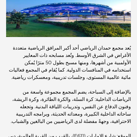
أفضل المقاهي في دبي بإطلالة خلابة: مزيج مثالي من المذاق
الرائع والمناظر الطبيعية الساحرة
مطاعم بإطلالة على برج العرب: تجربة طعام استثنائية في دبي
يُعد مجمع حمدان الرياضي أحد أكبر المرافق الرياضية متعددة
الأغراض في الشرق الأوسط. وتُعد مسابحه ذات المعايير
دليل شامل لأندية شاطئ نخلة جميرا لعام 2026
الأولمبية من أشهرها، ومنها مسبح بطول 50 مترًا يُمكن
استخدامه في المنافسات الدولية. كما يُقام في المجمع فعاليات
مائية عالمية المستوى، وجلسات تدريبية، ومعسكرات رياضية.
المطاعم الإيطالية في وسط مدينة دبي: تذوق إيطاليا في قلب
المدينة
بالإضافة إلى السباحة، يضم المجمع مجموعة واسعة من
الرياضات الداخلية: كرة السلة، والكرة الطائرة، وكرة الريشة،
أفضل 7 نوادي رياضية في دبي هيلز: اللياقة البدنية في أبهى
وفنون الدفاع عن النفس، وتدريبات اللياقة البدنية. وتجعله
صورها
ساحاته الداخلية الكبيرة، ومعداته الحديثة، وبرامجه التدريبية
الاحترافية، وجهةً مفضلة لدى الرياضيين من البالغين والشباب.
الدليل الأمثل لمطاعم الطعام الفاخر في نخلة جميرا
الموقع: شارع الإمارات (E611)، بالقرب من القرية العالمية، دبي.