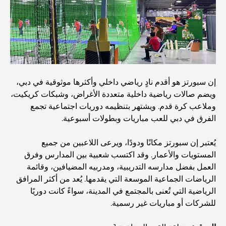
أغلى سيارات مرسيدس التي تم تصنيعها على الإطلاق
الانتقال إلى دبي من أستراليا: دليل شامل للانتقال
إن سبورتز هو أقدم نادٍ رياضي داخلي وأكثرها موثوقية في دبي،
ويضم صالات رياضية داخلية متعددة الأغراض، وشبكات كريكيت،
رحلة سفاري فاخرة ليلية في دبي: ملاذ فاخر
وملاعب كرة قدم. ويشتهر بتنظيمه دوريات اجتماعية تجمع
الفرق في دبي للعب مباريات وبطولات أسبوعية.
أغلى سيارات تسلا: الابتكار يلتقي بالأداء
يُعتبر إن سبورتز مكانًا ودودًا، ويرعى اللاعبين من جميع
المستويات والأعمار. وقد اكتسب شعبية بين المدارس وفرق
العمل بفضل مدارسه التدريبية، ومدربيه المضيافين، وقائمة
مطاعم الوصل: أشهر أماكن تناول الطعام في دبي
الرياضات الجماعية الموسعة التي يقدمها. يُعد من أكثر المرافق
الرياضية التي تُعنى بالمجتمع في المدينة، سواءً كانت دوريًا
للشركات أو مباريات غير رسمية.
أغنى عشر دول في العالم