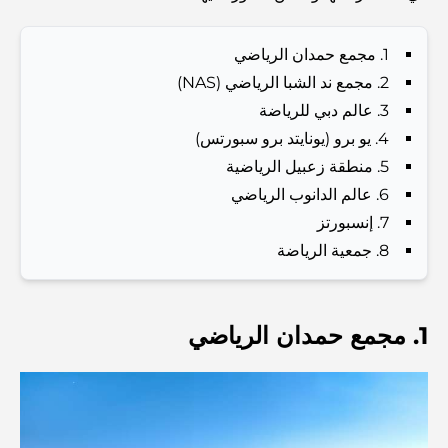
Investors and Residents
1. مجمع حمدان الرياضي
Best Schools in Downtown Dubai: A Guide for
2. مجمع ند الشبا الرياضي (NAS)
Families
3. عالم دبي للرياضة
أشياء يمكنك القيام بها في دبي خلال فصل الصيف: دليلك الأمثل
4. يو برو (يونايتد برو سبورتس)
للتغلب على الحرارة
5. منطقة زعبيل الرياضية
6. عالم الدانوب الرياضي
أفضل الهدايا الفاخرة للرجال: أفكار هدايا مميزة وخالدة
7. إنسبورتز
8. جمعية الرياضة
Best Hotels in Business Bay, Dubai: Your Ultimate
Guide
1. مجمع حمدان الرياضي
المدارس القريبة من نخلة جميرا: دليل شامل للعائلات
Dubai Vision 2040 - Green Living, Scenic Routes
and a Smarter Metro Network