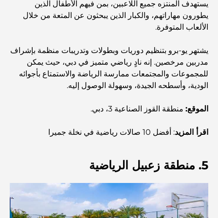
يستهدف المنتزه جميع اللاعبين، بمن فيهم الأطفال الذين
يطورون مهاراتهم، والكبار الذين يبحثون عن المتعة من خلال
أفضل 7 مطاعم في خور دبي لتناول الطعام فيها
الألعاب المتوفرة.
يشتهر يو-برو بتنظيم دوريات وبطولات وتدريبات منظمة بإشراف
أفضل المدارس في دبي مارينا: دليل مناسب للعائلات
مدربين مرخصين. إنه نادٍ رياضي متميز في دبي، حيث يمكن
للمجموعات والمجتمعات ممارسة الرياضة والاستمتاع بأجوائه
الودية، وأسطحه الجيدة، وسهولة الوصول إليه.
مطاعم في دبي هيلز: أفضل أماكن تناول الطعام في مركز متنامٍ
الموقع:
منطقة القوز الصناعية 3، دبي.
أفضل ملاعب الجولف للبطولات في دبي
اقرأ المزيد
: أفضل 10 صالات رياضية في نخلة جميرا
المجتمعات السكنية المطلة على الواجهة البحرية في دبي: حياة
5. منطقة زعبيل الرياضية
فاخرة على شاطئ البحر
أفضل البنوك في دبي للمقيمين الأجانب: دليل مصرفي شامل