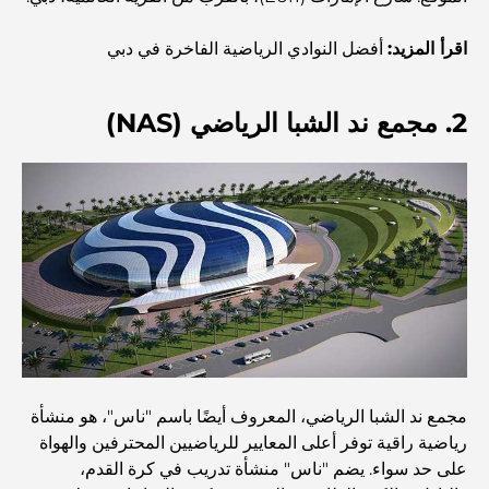
اكتشف أفضل وجبة إفطار في منطقة الخليج التجاري، دبي
اقرأ المزيد:
أفضل النوادي الرياضية الفاخرة في دبي
2. مجمع ند الشبا الرياضي (NAS)
المستشفيات الحكومية في دبي: رعاية صحية شاملة للجميع
أغلى سيارة لامبورغيني على الإطلاق: قائمة هواة الجمع
أغلى مدارس جيمس في دبي: دليل شامل للآباء
أفضل المدارس القريبة من داماك هيلز 2: دليل للعائلات
مجمع ند الشبا الرياضي، المعروف أيضًا باسم "ناس"، هو منشأة
أفضل المطاعم الهندية في دبي: رحلة طهي
رياضية راقية توفر أعلى المعايير للرياضيين المحترفين والهواة
على حد سواء. يضم "ناس" منشأة تدريب في كرة القدم،