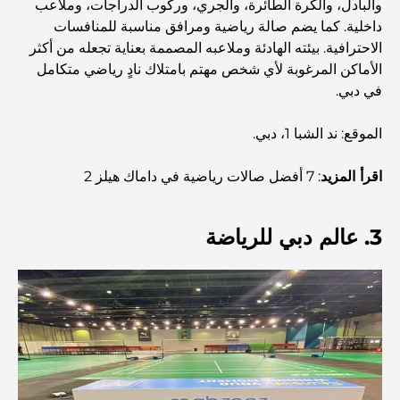
والبادل، والكرة الطائرة، والجري، وركوب الدراجات، وملاعب
اكتشف ممشى نخلة جميرا: جولة بين الفخامة والإطلالات الخلابة
داخلية. كما يضم صالة رياضية ومرافق مناسبة للمنافسات
الاحترافية. بيئته الهادئة وملاعبه المصممة بعناية تجعله من أكثر
الأماكن المرغوبة لأي شخص مهتم بامتلاك نادٍ رياضي متكامل
أفضل المناطق للسكن في دبي مع العائلة: اكتشف أفضل
في دبي.
الخيارات
الموقع: ند الشبا 1، دبي.
فنادق الخمس نجوم في دبي: فخامة لا مثيل لها لكل مسافر
اقرأ المزيد
: 7 أفضل صالات رياضية في داماك هيلز 2
أشياء يمكنك القيام بها في وسط مدينة دبي: دليلك الشامل
3. عالم دبي للرياضة
أفضل أماكن الإفطار في دبي: أفضل 7 أماكن لا تُضاهى لتجربة
إفطار رمضاني لا يُنسى
المقاهي في منطقة الخليج التجاري: مزيج مثالي من القهوة
والمجتمع
مطاعم دبي الحائزة على نجمة ميشلان: جولة مغامرة لعشاق