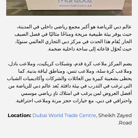
الطعام
استكشاف مطاعم جميرا جولف إستيتس: دليل الطهي
عالم دبي للرياضة هو أكبر مجمع رياضي داخلي في المدينة،
حيث يوفر بيئة طبيعية مريحة ومناخًا مثاليًا في فصل الصيف
الحار. يُقام هذا الحدث في مركز دبي التجاري العالمي سنويًا،
Dubai Horse Racing: Where Tradition Meets
حيث تُحوّل قاعاته إلى ساحة داخلية ضخمة.
Global Competition
يضم المركز ملاعب كرة قدم، وشبكات كريكيت، وملاعب بادل،
المقاهي في نخلة جميرا: دليل لأفضل أماكن القهوة وأسلوب
وملاعب كرة سلة، وملاعب تنس، ومناطق لياقة بدنية. كما
الحياة في الجزيرة
يحظى بشعبية كبيرة بين العائلات والشركات وأكاديميات الشباب
التي ترغب في التدرب في بيئة دافئة. يُعد عالم دبي للرياضة من
أفضل وجبات الإفطار في دبي: اختياراتي المفضلة لعام 2026
أفضل العروض لمن يرغب في امتلاك نادٍ رياضي موسمي
واحترافي في دبي، مع خيارات حجز مرنة وملاعب احترافية.
كيفية الحصول على قرض عقاري في دبي: الدليل الشامل
Location:
Dubai World Trade Centre
, Sheikh Zayed
Road.
مخطط تلال الغاف الرئيسي: معيار جديد للحياة المتكاملة في