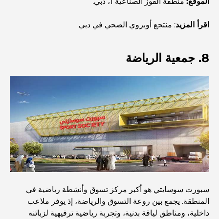
الموقع:
منطقة القوز الصناعية 1، دبي.
أنشطة يمكنك القيام بها مع الأطفال في دبي: دليل عائلي شامل
اقرأ المزيد
: منتجع أوبروي الصحي في دبي
أفضل المنتجعات الشاطئية في دبي لقضاء عطلة فاخرة
8. جمعية الرياضة
أماكن رومانسية في دبي للحظات لا تُنسى
أفضل إقامة محلية في دبي: أفضل الفنادق والمنتجعات
أفضل المطاعم لتناول غداء عمل في مركز دبي المالي العالمي
سبورت سوسايتي هو أكبر مركز تسوق وأنشطة رياضية في
أغلى ماركات الملابس في العالم
المنطقة. يجمع بين روعة التسوق والرياضة، إذ يوفر ملاعب
داخلية، ومناطق لياقة بدنية، وتجربة رياضية ترفيهية لزبائنه