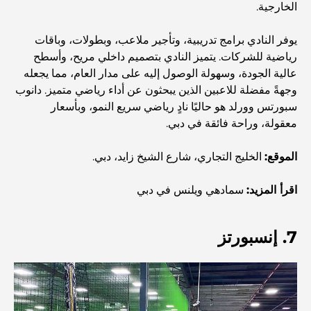
المخطط الرئيسي لتلال دبي: رؤية للحياة المجتمعية العصرية
الخارجية.
يوفر النادي برامج تدريبية، وتأجير ملاعب، وبطولات، وباقات
مطعم دار أوبرا دبي: حيث يلتقي الطعام الفاخر بالثقافة
رياضية للشركات. يتميز النادي بتصميم داخلي مريح، وأسطح
عالية الجودة، وسهولة الوصول إليه على مدار العام، مما يجعله
وجهةً مفضلة للاعبين الذين يبحثون عن أداء رياضي متميز. دانوب
أغلى ماركات البدلات التي تُعرّف مفهوم الخياطة الفاخرة
سبورتس وورلد هو حاليًا نادٍ رياضي سريع النمو، وبأسعار
معقولة، وراحة فائقة في دبي.
مطاعم شاطئ J1: وجهة دبي الجديدة لتناول الطعام الفاخر
الموقع:
الخليج التجاري، شارع الشيخ زايد، دبي.
اقرأ المزيد:
سمادهي ويلنس في دبي
أغلى ساعات رولكس التي بيعت على الإطلاق
7. إنسبورتز
حضانة أطفال في دبي هيلز: دليل للآباء
أفضل المقاهي في وسط مدينة دبي: دليل شامل لعشاق القهوة