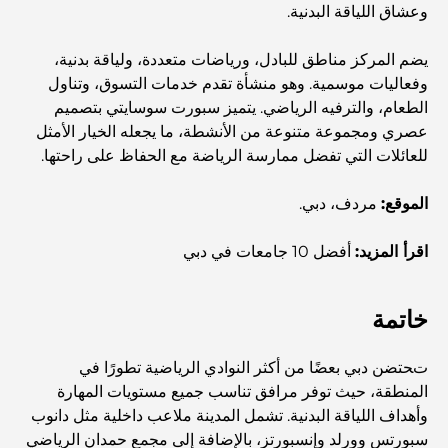
وعشاق اللياقة البدنية.
العمارة العثمانية: إرث غني من الفن والثقافة والإمبراطورية
يضم المركز مناطق للبادل، ورياضات متعددة، ولياقة بدنية،
وفعاليات موسمية. وهو منشأة تقدم خدمات التسوق، وتناول
كيف تختار مستشارًا ماليًا في دبي؟
الطعام، والترفيه الرياضي. يتميز سبورت سوسايتي بتصميم
عصري ومجموعة متنوعة من الأنشطة، ما يجعله الخيار الأمثل
للعائلات التي تفضل ممارسة الرياضة مع الحفاظ على راحتها.
أغلى الطائرات الخاصة: نظرة على عالم الرفاهية في عالم
الطيران للمليارديرات
الموقع:
مردف، دبي.
أغلى خواتم الخطوبة في العالم
اقرأ المزيد:
أفضل 10 جامعات في دبي
المدارس الهندية في دبي: الدليل الأمثل للآباء
خاتمة
تحتضن دبي بعضًا من أكثر النوادي الرياضية تطورًا في
Exploring The Most Iconic Landmarks In Abu
المنطقة، حيث توفر مرافق تناسب جميع مستويات المهارة
Dhabi
وأهداف اللياقة البدنية. تشمل المدينة ملاعب داخلية مثل دانوب
سبورتس وورلد وإنسبورتز، بالإضافة إلى مجمع حمدان الرياضي