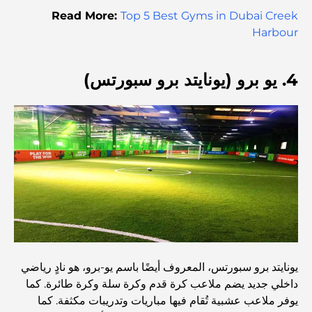
دبي
Read More:
Top 5 Best Gyms in Dubai Creek
Harbour
منازل متوافقة مع مبادئ فاستو: دليل عملي لتحقيق التوازن
والانسجام
4. يو برو (يونايتد برو سبورتس)
أفضل شركات تنسيق الحدائق في دبي: تحويل المساحات
الخارجية
أفضل شركات نقل الأثاث في دبي: دليل شامل
نخلة جبل علي مقابل نخلة جميرا: مقارنة واضحة لمشتري
العقارات الأذكياء
اكتشف جزيرة القمر في دبي: دليلك الأمثل
يونايتد برو سبورتس، المعروف أيضًا باسم يو-برو، هو نادٍ رياضي
داخلي جديد يضم ملاعب كرة قدم وكرة سلة وكرة طائرة. كما
استكشاف المواقع التاريخية في دبي: رحلة عبر الزمن
يوفر ملاعب عشبية تُقام فيها مباريات وتدريبات مكثفة. كما