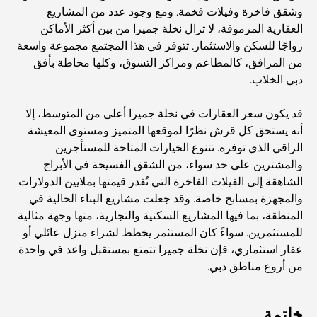
وشقق فاخرة وفيلات فخمة. ومع وجود عدد من المشاريع
أفضل المنتجعات الشاطئية في دبي لقضاء عطلة فاخرة
العقارية المرموقة، لا تزال نخلة جميرا من بين أكثر الأماكن
رواجًا للسكن والاستثمار. تتوفر في هذا المجتمع مجموعة واسعة
من المرافق، كالمطاعم ومراكز التسوق، وكلها محاطة بأفق
أماكن رومانسية في دبي للحظات لا تُنسى
دبي الخلاب.
قد يكون سعر العقارات في نخلة جميرا أعلى من المتوسط، إلا
أفضل إقامة محلية في دبي: أفضل الفنادق والمنتجعات
أنه يستحق كل قرش نظرًا لموقعها المتميز ومستوى المعيشة
الراقي الذي توفره. تتنوع الخيارات المتاحة للمستأجرين
والمشترين على حد سواء، من الشقق الفسيحة في الأبراج
أفضل المطاعم لتناول غداء عمل في مركز دبي المالي العالمي
الشاهقة إلى الفيلات الفاخرة التي تُقدر قيمتها بملايين الدولارات
والمجهزة بمسابح خاصة. وقد جعلت مشاريع البناء الحالية في
المنطقة، بما فيها المشاريع السكنية والتجارية، منها وجهة مثالية
أغلى ماركات الملابس في العالم
للمستثمرين. سواءً كان المستثمر يخطط لشراء منزل عائلي أو
عقار استثماري، فإن نخلة جميرا تتمتع بمستقبل واعد في واحدة
من أروع مناطق دبي.
العمارة العثمانية: إرث غني من الفن والثقافة والإمبراطورية
خاتمة