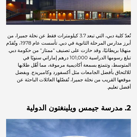
مطاعم بإطلالة على برج العرب: تجربة طعام استثنائية في دبي
تُعدّ كلية دبي، التي تبعد 3.7 كيلومترات فقط عن نخلة جميرا، من
دليل شامل لأندية شاطئ نخلة جميرا لعام 2026
أبرز مدارس المرحلة الثانوية في دبي. تأسست عام 1978، وتُقدّم
منهجًا بريطانيًا، وقد حازت على تصنيف "ممتاز" من حكومة دبي.
تبلغ رسومها الدراسية 101,000 درهم إماراتي سنويًا في
المطاعم الإيطالية في وسط مدينة دبي: تذوق إيطاليا في قلب
المدينة
المتوسط، وتتمتع بسمعة أكاديمية مرموقة، مما أهّل طلابها
للالتحاق بأفضل الجامعات مثل أكسفورد وكامبريدج. وبفضل
موقعها القريب من نخلة جميرا، تُفضّلها العائلات الباحثة عن
أفضل 7 نوادي رياضية في دبي هيلز: اللياقة البدنية في أبهى
صورها
أفضل تعليم.
الدليل الأمثل لمطاعم الطعام الفاخر في نخلة جميرا
2. مدرسة جيمس ويلينغتون الدولية
اكتشف أفضل وجبة إفطار في منطقة الخليج التجاري، دبي