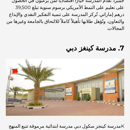
جميرا. تُقدم المدرسة خيارًا اقتصاديًا لمن يرغبون في الحصول
على تعليم على النمط الأمريكي برسوم سنوية تبلغ 39,500
أغلى دولة في العالم: تصنيف عالمي لتكاليف المعيشة
درهم إماراتي. تُركز المدرسة على تنمية التفكير النقدي والإبداع
والتعاون، وتُؤهل طلابها تأهيلاً كاملاً للالتحاق بالجامعة وغيرها من
دليل صالات الرياضة في داماك هيلز: أفضل خيارات اللياقة
المجالات.
البدنية في المنطقة المحيطة
7. مدرسة كينغز دبي
أفضل مراكز التسوق في دبي للتسوق والترفيه
أنشطة يمكنك القيام بها في مركز دبي المالي العالمي:
استكشف أكثر مناطق دبي حيوية
بطاقات الائتمان في الإمارات العربية المتحدة: دليل شامل
للإنفاق الذكي
مستشفى في مركز دبي المالي العالمي: رعاية طبية عالمية
المستوى في دبي
Kمدرسة كينجز سكول دبي مدرسة ابتدائية مرموقة تتبع المنهج