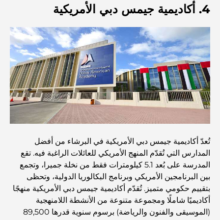
استكشاف مطاعم جميرا جولف إستيتس: دليل الطهي
4. أكاديمية جيمس دبي الأمريكية
Dubai Horse Racing: Where Tradition Meets
Global Competition
المقاهي في نخلة جميرا: دليل لأفضل أماكن القهوة وأسلوب
الحياة في الجزيرة
أفضل وجبات الإفطار في دبي: اختياراتي المفضلة لعام 2026
تُعدّ أكاديمية جيمس دبي الأمريكية في البرشاء من أفضل
كيفية الحصول على قرض عقاري في دبي: الدليل الشامل
المدارس التي تُقدّم المنهج الأمريكي للعائلات الراغبة فيه. تقع
المدرسة على بُعد 5.1 كيلومترات فقط من نخلة جميرا، وتجمع
مخطط تلال الغاف الرئيسي: معيار جديد للحياة المتكاملة في
بين البرنامجين الأمريكي وبرنامج البكالوريا الدولية، وتحظى
دبي
بتقييم حكومي متميز. تُقدّم أكاديمية جيمس دبي الأمريكية منهجًا
أكاديميًا شاملًا ومجموعة متنوعة من الأنشطة اللامنهجية
منازل متوافقة مع مبادئ فاستو: دليل عملي لتحقيق التوازن
(الموسيقى والفنون والرياضة) برسوم سنوية قدرها 89,500