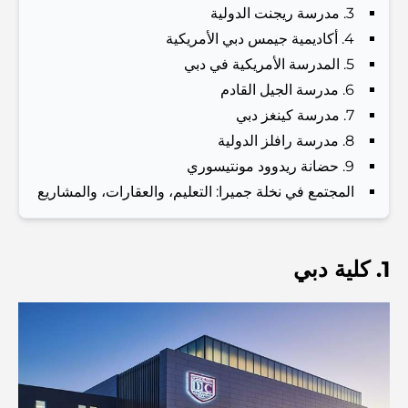
Families
3. مدرسة ريجنت الدولية
4. أكاديمية جيمس دبي الأمريكية
أشياء يمكنك القيام بها في دبي خلال فصل الصيف: دليلك الأمثل
5. المدرسة الأمريكية في دبي
للتغلب على الحرارة
6. مدرسة الجيل القادم
7. مدرسة كينغز دبي
أفضل الهدايا الفاخرة للرجال: أفكار هدايا مميزة وخالدة
8. مدرسة رافلز الدولية
9. حضانة ريدوود مونتيسوري
Best Hotels in Business Bay, Dubai: Your Ultimate
المجتمع في نخلة جميرا: التعليم، والعقارات، والمشاريع
Guide
المدارس القريبة من نخلة جميرا: دليل شامل للعائلات
1. كلية دبي
Dubai Vision 2040 - Green Living, Scenic Routes
and a Smarter Metro Network
أفضل المقاهي في دبي بإطلالة خلابة: مزيج مثالي من المذاق
الرائع والمناظر الطبيعية الساحرة