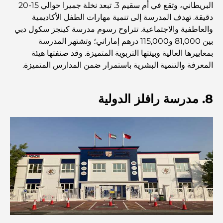
صالات رياضية في مركز دبي المالي العالمي: حيث يلتقي اللياقة
البريطاني، وتقع في أم سقيم 3. تبعد نخلة جميرا حوالي 15-20
البدنية بأسلوب حياة الأعمال
دقيقة. تهدف المدرسة إلى تنمية مهارات الطفل الأكاديمية
والعاطفية والاجتماعية. تتراوح رسوم مدرسة كينجز سكول دبي
بين 81,000 و115,000 درهم إماراتي؛ وتشتهر المدرسة
أندر سيارة في العالم: أساطير السيارات التي لا تُقدر بثمن
بمعاييرها العالية وبيئتها التربوية المتميزة. وقد صنفتها هيئة
المعرفة والتنمية البشرية باستمرار ضمن المدارس المتميزة.
منصات التداول في الإمارات العربية المتحدة: دليل للمستثمرين
العصريين
8. مدرسة رافلز الدولية
نادي شاطئ العائلة في دبي: حيث يلتقي المرح بالاسترخاء
أفضل مدارس البكالوريا الدولية في دبي: دليل شامل لأولياء
الأمور
المخطط الرئيسي لتلال دبي: رؤية للحياة المجتمعية العصرية