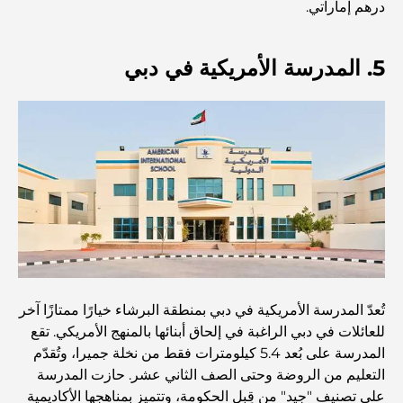
والانسجام
درهم إماراتي.
أفضل شركات تنسيق الحدائق في دبي: تحويل المساحات
5. المدرسة الأمريكية في دبي
الخارجية
أفضل شركات نقل الأثاث في دبي: دليل شامل
نخلة جبل علي مقابل نخلة جميرا: مقارنة واضحة لمشتري
العقارات الأذكياء
اكتشف جزيرة القمر في دبي: دليلك الأمثل
تُعدّ المدرسة الأمريكية في دبي بمنطقة البرشاء خيارًا ممتازًا آخر
استكشاف المواقع التاريخية في دبي: رحلة عبر الزمن
للعائلات في دبي الراغبة في إلحاق أبنائها بالمنهج الأمريكي. تقع
المدرسة على بُعد 5.4 كيلومترات فقط من نخلة جميرا، وتُقدّم
التعليم من الروضة وحتى الصف الثاني عشر. حازت المدرسة
أفضل 7 مطاعم في خور دبي لتناول الطعام فيها
على تصنيف "جيد" من قِبل الحكومة، وتتميز بمناهجها الأكاديمية