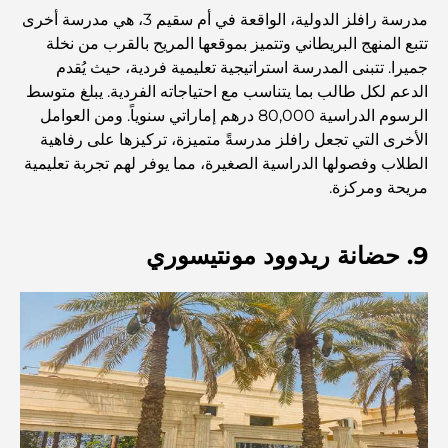
مطعم دار أوبرا دبي: حيث يلتقي الطعام الفاخر بالثقافة
مدرسة رافلز الدولية، الواقعة في أم سقيم 3، هي مدرسة أخرى
تتبع المنهج البريطاني وتتميز بموقعها المريح بالقرب من نخلة
جميرا. تتبنى المدرسة استراتيجية تعليمية فردية، حيث يُقدم
أغلى ماركات البدلات التي تُعرّف مفهوم الخياطة الفاخرة
الدعم لكل طالب بما يتناسب مع احتياجاته الفردية. يبلغ متوسط ​​
الرسوم الدراسية 80,000 درهم إماراتي سنوياً. ومن العوامل
الأخرى التي تجعل رافلز مدرسةً متميزة، تركيزها على رفاهية
مطاعم شاطئ J1: وجهة دبي الجديدة لتناول الطعام الفاخر
الطلاب وفصولها الدراسية الصغيرة، مما يوفر لهم تجربة تعليمية
مريحة ومركزة.
أغلى ساعات رولكس التي بيعت على الإطلاق
9. حضانة ريدوود مونتيسوري
حضانة أطفال في دبي هيلز: دليل للآباء
أفضل المقاهي في وسط مدينة دبي: دليل شامل لعشاق القهوة
أغلى سيارات مرسيدس التي تم تصنيعها على الإطلاق