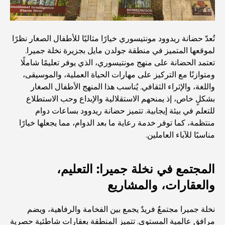
الانتقال إلى دبي من أستراليا: دليل شامل للانتقال
تُعدّ حضانة ريدوود مونتيسوري خيارًا مثاليًا للأطفال الصغار نظرًا
لموقعها المتميز في منطقة جولدن مايل بجزيرة نخلة جميرا.
تعتمد الحضانة على منهج مونتيسوري، الذي يوفر تعليمًا شاملًا
رحلة سفاري فاخرة ليلية في دبي: ملاذ فاخر
ومتوازنًا مع التركيز على مهارات الحياة العملية، والموسيقى،
واللغة، والإثراء الثقافي. يُناسب هذا المنهج الأطفال الصغار
بشكلٍ خاص، إذ يمنحهم الاستقلالية والإبداع وحب الاستطلاع
أغلى سيارات تسلا: الابتكار يلتقي بالأداء
للتعلم في بيئة إيجابية. تتميز حضانة ريدوود بساعات دوام
منتظمة، كما توفر خدمة رعاية ما بعد الدوام، مما يجعلها خيارًا
مناسبًا للآباء العاملين.
مطاعم الوصل: أشهر أماكن تناول الطعام في دبي
المجتمع في نخلة جميرا: التعليم،
أغنى عشر دول في العالم
والعقارات، والمشاريع
أنشطة يمكنك القيام بها مع الأطفال في دبي: دليل عائلي شامل
نخلة جميرا مجتمعٌ فريدٌ يجمع بين الفخامة والرفاهية، ويضم
مرافق عالمية المستوى. تتميز المنطقة بعقارات شاطئية حصرية