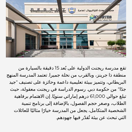
أفضل المناطق للسكن في دبي مع العائلة: اكتشف أفضل
الخيارات
فنادق الخمس نجوم في دبي: فخامة لا مثيل لها لكل مسافر
أشياء يمكنك القيام بها في وسط مدينة دبي: دليلك الشامل
أفضل أماكن الإفطار في دبي: أفضل 7 أماكن لا تُضاهى لتجربة
تقع مدرسة ريجنت الدولية على بُعد 15 دقيقة بالسيارة من
إفطار رمضاني لا يُنسى
منطقة ذا جرينز، وبالقرب من نخلة جميرا. تعتمد المدرسة المنهج
البريطاني، وتتميز ببيئة تعليمية داعمة وحائزة على تصنيف "جيد
المقاهي في منطقة الخليج التجاري: مزيج مثالي من القهوة
جدًا" من حكومة دبي. رسوم الدراسة في ريجنت معقولة، حيث
والمجتمع
تبلغ حوالي 61,000 درهم إماراتي سنويًا. إن الاهتمام برفاهية
الطلاب، وصغر حجم الفصول، بالإضافة إلى برنامج تنمية
مطاعم دبي الحائزة على نجمة ميشلان: جولة مغامرة لعشاق
الشخصية المتكامل، يجعل من المدرسة خيارًا مثاليًا للعائلات
الطعام
التي تبحث عن بيئة تُقدّر فيها جهودهم.