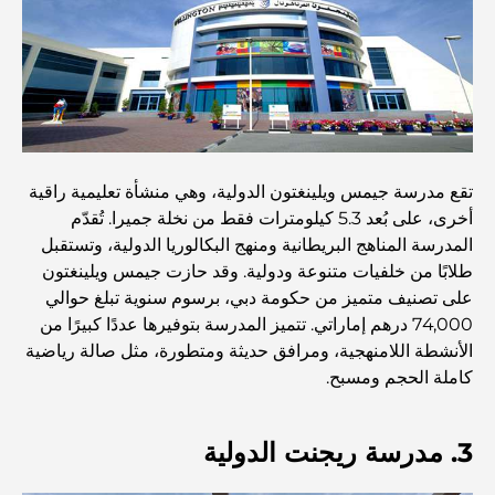
المستشفيات الحكومية في دبي: رعاية صحية شاملة للجميع
أغلى سيارة لامبورغيني على الإطلاق: قائمة هواة الجمع
تقع مدرسة جيمس ويلينغتون الدولية، وهي منشأة تعليمية راقية
أغلى مدارس جيمس في دبي: دليل شامل للآباء
أخرى، على بُعد 5.3 كيلومترات فقط من نخلة جميرا. تُقدّم
المدرسة المناهج البريطانية ومنهج البكالوريا الدولية، وتستقبل
طلابًا من خلفيات متنوعة ودولية. وقد حازت جيمس ويلينغتون
أفضل المدارس القريبة من داماك هيلز 2: دليل للعائلات
على تصنيف متميز من حكومة دبي، برسوم سنوية تبلغ حوالي
74,000 درهم إماراتي. تتميز المدرسة بتوفيرها عددًا كبيرًا من
الأنشطة اللامنهجية، ومرافق حديثة ومتطورة، مثل صالة رياضية
أفضل المطاعم الهندية في دبي: رحلة طهي
كاملة الحجم ومسبح.
اكتشف ممشى نخلة جميرا: جولة بين الفخامة والإطلالات الخلابة
3. مدرسة ريجنت الدولية