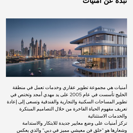
نبذة عن أمنيات
Travel
Abu Dhabi vs Dubai: A Practical Comparison for
Investors and Residents
Best Schools in Downtown Dubai: A Guide for
Families
أشياء يمكنك القيام بها في دبي خلال فصل الصيف: دليلك الأمثل
للتغلب على الحرارة
أمنيات هي مجموعة تطوير عقاري وخدمات تعمل في منطقة
أفضل الهدايا الفاخرة للرجال: أفكار هدايا مميزة وخالدة
الخليج تأسست في عام 2005 على يد مهدي أمجد وتختص في
تطوير المساحات السكنية والتجارية والفندقية وتسعى إلى إعادة
Best Hotels in Business Bay, Dubai: Your Ultimate
تعريف مفهوم الحياة الفاخرة من خلال التصاميم المبتكرة
Guide
والخدمات الاستثنائية
تركز أمنيات على وضع معايير جديدة للابتكار والاستدامة
وشعارها هو "خلق فن معيشي مميز في دبي" والذي يعكس
المدارس القريبة من نخلة جميرا: دليل شامل للعائلات