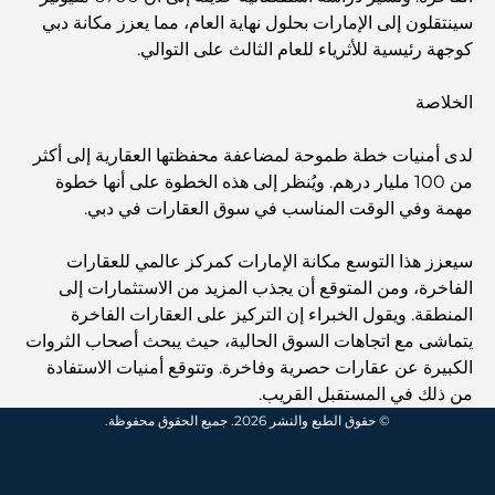
سينتقلون إلى الإمارات بحلول نهاية العام، مما يعزز مكانة دبي
كوجهة رئيسية للأثرياء للعام الثالث على التوالي.
استكشاف المواقع التاريخية في دبي: رحلة عبر الزمن
الخلاصة
أفضل 7 مطاعم في خور دبي لتناول الطعام فيها
لدى أمنيات خطة طموحة لمضاعفة محفظتها العقارية إلى أكثر
من 100 مليار درهم. ويُنظر إلى هذه الخطوة على أنها خطوة
مهمة وفي الوقت المناسب في سوق العقارات في دبي.
أفضل المدارس في دبي مارينا: دليل مناسب للعائلات
سيعزز هذا التوسع مكانة الإمارات كمركز عالمي للعقارات
الفاخرة، ومن المتوقع أن يجذب المزيد من الاستثمارات إلى
مطاعم في دبي هيلز: أفضل أماكن تناول الطعام في مركز متنامٍ
المنطقة. ويقول الخبراء إن التركيز على العقارات الفاخرة
يتماشى مع اتجاهات السوق الحالية، حيث يبحث أصحاب الثروات
الكبيرة عن عقارات حصرية وفاخرة. وتتوقع أمنيات الاستفادة
أفضل ملاعب الجولف للبطولات في دبي
من ذلك في المستقبل القريب.
© حقوق الطبع والنشر 2026. جميع الحقوق محفوظة.
المجتمعات السكنية المطلة على الواجهة البحرية في دبي: حياة
فاخرة على شاطئ البحر