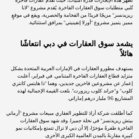
تُظهر هذه الإنجازات قدرة أمنيات، حيث تُقدم عقارات فاخرة
المقاهي في منطقة الخليج التجاري: مزيج مثالي من القهوة
تُلبي متطلبات سوق العقارات الفاخرة. يُقدم مشروع "لانا
والمجتمع
ريزيدنسز" مزيجًا فريدًا من الفخامة والحصرية، ويقع في موقعٍ
مميز. يتميز مشروع "أورلا إنفينيتي" بمرافق استثنائية.
مطاعم دبي الحائزة على نجمة ميشلان: جولة مغامرة لعشاق
الطعام
يشهد سوق العقارات في دبي انتعاشًا
استكشاف مطاعم جميرا جولف إستيتس: دليل الطهي
هائلاً
يستهدف مطورو العقارات في الإمارات العربية المتحدة بشكل
Dubai Horse Racing: Where Tradition Meets
Global Competition
متزايد قطاع العقارات الفاخرة المتنامي. في فبراير، أعلنت
إعمار عن مشروعين فاخرين جديدين، وهما "ذا هايتس كانتري
كلوب" و"جراند كلوب ريزورت". بلغت القيمة الإجمالية لهذه
المقاهي في نخلة جميرا: دليل لأفضل أماكن القهوة وأسلوب
الحياة في الجزيرة
المشاريع 96 مليار درهم إماراتي.
كما أطلقت شركة أرادَ للتطوير العقاري مبيعات مشروع "أرماني
أفضل وجبات الإفطار في دبي: اختياراتي المفضلة لعام 2026
بيتش ريزيدنسز" في نخلة جميرا. وقد شهد سوق العقارات
الفاخرة طفرةً مؤخرًا، إلا أن دبي لا تزال تتمتع بإمكانيات نمو
كبيرة مقارنةً بالمدن العالمية الكبرى الأخرى.