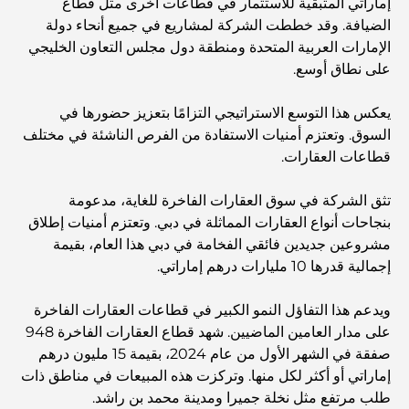
إماراتي المتبقية للاستثمار في قطاعات أخرى مثل قطاع
الضيافة. وقد خططت الشركة لمشاريع في جميع أنحاء دولة
الدليل الأمثل لمطاعم الطعام الفاخر في نخلة جميرا
الإمارات العربية المتحدة ومنطقة دول مجلس التعاون الخليجي
على نطاق أوسع.
اكتشف أفضل وجبة إفطار في منطقة الخليج التجاري، دبي
يعكس هذا التوسع الاستراتيجي التزامًا بتعزيز حضورها في
السوق. وتعتزم أمنيات الاستفادة من الفرص الناشئة في مختلف
قطاعات العقارات.
المستشفيات الحكومية في دبي: رعاية صحية شاملة للجميع
تثق الشركة في سوق العقارات الفاخرة للغاية، مدعومة
بنجاحات أنواع العقارات المماثلة في دبي. وتعتزم أمنيات إطلاق
أغلى سيارة لامبورغيني على الإطلاق: قائمة هواة الجمع
مشروعين جديدين فائقي الفخامة في دبي هذا العام، بقيمة
إجمالية قدرها 10 مليارات درهم إماراتي.
أغلى مدارس جيمس في دبي: دليل شامل للآباء
ويدعم هذا التفاؤل النمو الكبير في قطاعات العقارات الفاخرة
على مدار العامين الماضيين. شهد قطاع العقارات الفاخرة 948
صفقة في الشهر الأول من عام 2024، بقيمة 15 مليون درهم
أفضل المدارس القريبة من داماك هيلز 2: دليل للعائلات
إماراتي أو أكثر لكل منها. وتركزت هذه المبيعات في مناطق ذات
طلب مرتفع مثل نخلة جميرا ومدينة محمد بن راشد.