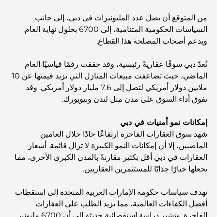
كيفية الحصول على قرض عقاري في دبي: الدليل الشامل
من المتوقع أن يصل عدد المليونيرات في دبي، إلى جانب
السياسات الحكومية المتنامية، إلى 6700 بحلول نهاية العام.
مخطط تلال الغاف الرئيسي: معيار جديد للحياة المتكاملة في
دبي
ويدعم أصحاب المصلحة هذا القطاع.
تُعدّ دبي سوقًا عقاريةً رئيسية، وقد حققت رقمًا قياسيًا العام
منازل متوافقة مع مبادئ فاستو: دليل عملي لتحقيق التوازن
والانسجام
الماضي، حيث تضاعفت مبيعات المنازل التي تزيد قيمتها عن 10
ملايين دولار أمريكي لتصل إلى 7.6 مليار دولار أمريكي. وقد
تفوق أداء السوق على مدن مثل لندن ونيويورك.
أفضل شركات تنسيق الحدائق في دبي: تحويل المساحات
الخارجية
إمكانات نمو أمنيات في دبي
شهد سوق العقارات الفاخرة ارتفاعًا حادًا خلال العامين
أفضل شركات نقل الأثاث في دبي: دليل شامل
الماضيين، إلا أن إمكانات النمو الكبيرة لا تزال قائمة. أسعار
العقارات في دبي أقل بكثير مقارنةً بالمدن الكبرى الأخرى، مما
يجعلها خيارًا جذابًا للمستثمرين العقاريين.
نخلة جبل علي مقابل نخلة جميرا: مقارنة واضحة لمشتري
العقارات الأذكياء
تهدف سياسات حكومة الإمارات العربية المتحدة إلى استقطاب
أفضل الكفاءات العالمية، مما يزيد الطلب على العقارات
اكتشف جزيرة القمر في دبي: دليلك الأمثل
الفاخرة. وتشير دراسة استقصائية حديثة إلى أن 6700 مليونير