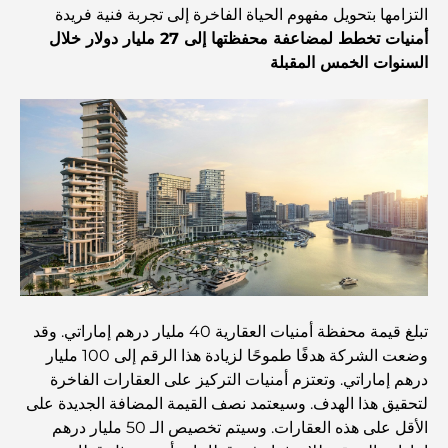
التزامها بتحويل مفهوم الحياة الفاخرة إلى تجربة فنية فريدة
أمنيات تخطط لمضاعفة محفظتها إلى 27 مليار دولار خلال
Dubai Vision 2040 - Green Living, Scenic Routes
السنوات الخمس المقبلة
and a Smarter Metro Network
أفضل المقاهي في دبي بإطلالة خلابة: مزيج مثالي من المذاق
الرائع والمناظر الطبيعية الساحرة
مطاعم بإطلالة على برج العرب: تجربة طعام استثنائية في دبي
دليل شامل لأندية شاطئ نخلة جميرا لعام 2026
تبلغ قيمة محفظة أمنيات العقارية 40 مليار درهم إماراتي. وقد
المطاعم الإيطالية في وسط مدينة دبي: تذوق إيطاليا في قلب
وضعت الشركة هدفًا طموحًا لزيادة هذا الرقم إلى 100 مليار
المدينة
درهم إماراتي. وتعتزم أمنيات التركيز على العقارات الفاخرة
لتحقيق هذا الهدف. وسيعتمد نصف القيمة المضافة الجديدة على
أفضل 7 نوادي رياضية في دبي هيلز: اللياقة البدنية في أبهى
الأقل على هذه العقارات. وسيتم تخصيص الـ 50 مليار درهم
صورها