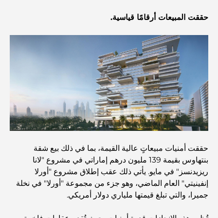
أفضل المطاعم الهندية في دبي: رحلة طهي
حققت المبيعات أرقامًا قياسية.
اكتشف ممشى نخلة جميرا: جولة بين الفخامة والإطلالات الخلابة
أفضل المناطق للسكن في دبي مع العائلة: اكتشف أفضل
الخيارات
فنادق الخمس نجوم في دبي: فخامة لا مثيل لها لكل مسافر
حققت أمنيات مبيعاتٍ عالية القيمة، بما في ذلك بيع شقة
أشياء يمكنك القيام بها في وسط مدينة دبي: دليلك الشامل
بنتهاوس بقيمة 139 مليون درهم إماراتي في مشروع "لانا
ريزيدنسز" في مايو. يأتي ذلك عقب إطلاق مشروع "أورلا
إنفينيتي" العام الماضي، وهو جزء من مجموعة "أورلا" في نخلة
أفضل أماكن الإفطار في دبي: أفضل 7 أماكن لا تُضاهى لتجربة
جميرا، والتي تبلغ قيمتها ملياري دولار أمريكي.
إفطار رمضاني لا يُنسى