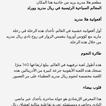
مطعم هلا مدريد يزيد من جاذبية هذا المكان
المعالم السياحية الرئيسية في ريال مدريد وورلد
دليل شامل لأندية شاطئ نخلة جميرا لعام 2026
أفعوانية هلا مدريد
المطاعم الإيطالية في وسط مدينة دبي: تذوق إيطاليا في قلب
أول أفعوانية خشبية في العالم. تأخذك هذه الرحلة في رحلة
المدينة
ماريد مع كؤوس أوروبا. ينغمس الزوار في روح نادي ريال مدريد
من خلال هذه الرحلة.
أفضل 7 نوادي رياضية في دبي هيلز: اللياقة البدنية في أبهى
صورها
طائرة النجوم
الدليل الأمثل لمطاعم الطعام الفاخر في نخلة جميرا
هذه أطول لعبة ترفيهية في العالم، يبلغ ارتفاعها 140 مترًا.
تمنحك هذه اللعبة الأيقونية جرعة كبيرة من الأدرينالين. هذه
اللعبة مخصصة لنجوم ريال مدريد العظماء على مر العصور.
اكتشف أفضل وجبة إفطار في منطقة الخليج التجاري، دبي
قلوب بيضاء
المستشفيات الحكومية في دبي: رعاية صحية شاملة للجميع
هذا المعرض الإرشادي هو جولة ساحرة. يأخذك عبر ماضي
النادي وحاضره ومستقبله. تجربة تفاعلية مثالية لعشاق ريال