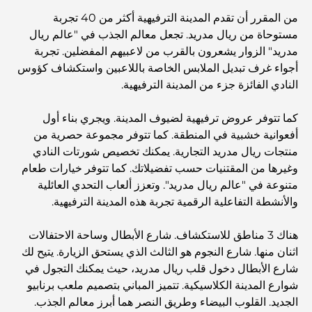
للتغلب على الحرارة
من المقرر أن تقدم المدينة الترفيهية أكثر من 40 تجربة
مستوحاة من ريال مدريد. تجعل معالم الجذب في "عالم ريال
أفضل الهدايا الفاخرة للرجال: أفكار هدايا مميزة وخالدة
مدريد" الزوار يشعرون بالقرب من لاعبيهم المفضلين. تجربة
أجواء غرف تبديل الملابس الخاصة باللاعبين واستكشاف كؤوس
النادي الفائزة جزء من المدينة الترفيهية.
Best Hotels in Business Bay, Dubai: Your Ultimate
Guide
كما تتوفر عروض ترفيهية لضيوف المدينة. ويجري بناء أول
أفعوانية خشبية في المنطقة. كما تتوفر مجموعة حصرية من
المدارس القريبة من نخلة جميرا: دليل شامل للعائلات
منتجات ريال مدريد التجارية. يمكنك تخصيص شورتات النادي
وغيرها من المقتنيات حسب تفضيلاتك. كما تتوفر خيارات طعام
متنوعة في "عالم ريال مدريد". وتعزز ألعاب التحدي العائلية
Dubai Vision 2040 - Green Living, Scenic Routes
والأنشطة التفاعلية الرقمية تجربة هذه المدينة الترفيهية.
and a Smarter Metro Network
هناك 3 مناطق للاستكشاف. شارع الأبطال وساحة الاحتفالات
أفضل المقاهي في دبي بإطلالة خلابة: مزيج مثالي من المذاق
اثنان منها. شارع النجوم هو الثالث الذي يستحق الزيارة. يتيح لك
الرائع والمناظر الطبيعية الساحرة
شارع الأبطال دخول قلب ريال مدريد، حيث يمكنك التجول في
شوارع المدينة الكلاسيكية. تتميز المباني بتصميم ملعب برنابيو
مطاعم بإطلالة على برج العرب: تجربة طعام استثنائية في دبي
الجديد. القلوب البيضاء وطريق النصر هما أبرز معالم الجذب.