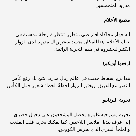
مدريد المتحمسين.
أغلى سيارة لامبورغيني على الإطلاق: قائمة هواة الجمع
مصنع الأحلام
أغلى مدارس جيمس في دبي: دليل شامل للآباء
إنه جهاز محاكاة افتراضي متطور. تنتظرك رحلة مدهشة في
عالم الأحلام. هذا المكان يجسد سحر ريال مدريد. لدى الزوار
الكثير ليختبروه في هذه التجربة الرائعة.
أفضل المدارس القريبة من داماك هيلز 2: دليل للعائلات
ارفعوا أيديكم!
أفضل المطاعم الهندية في دبي: رحلة طهي
هذا برج إسقاط حديث في عالم ريال مدريد. يتيح لك رفع كأس
النصر مع الفريق. ويختبر الزوار لحظةً بلحظة شعور حمل الكأس.
اكتشف ممشى نخلة جميرا: جولة بين الفخامة والإطلالات الخلابة
تجربة البرنابيو
تجربة مسرحية غامرة. يحصل المشجعون على دخول حصري
أفضل المناطق للسكن في دبي مع العائلة: اكتشف أفضل
إلى غرف تبديل ملابس اللاعبين. كما يُمكنك تجربة قلب الملعب
الخيارات
والملجأ السري الذي يحرس الكؤوس.