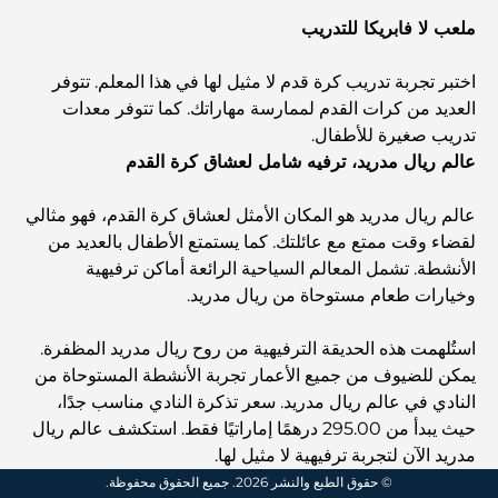
فنادق الخمس نجوم في دبي: فخامة لا مثيل لها لكل مسافر
ملعب لا فابريكا للتدريب
اختبر تجربة تدريب كرة قدم لا مثيل لها في هذا المعلم. تتوفر
أشياء يمكنك القيام بها في وسط مدينة دبي: دليلك الشامل
العديد من كرات القدم لممارسة مهاراتك. كما تتوفر معدات
تدريب صغيرة للأطفال.
عالم ريال مدريد، ترفيه شامل لعشاق كرة القدم
أفضل أماكن الإفطار في دبي: أفضل 7 أماكن لا تُضاهى لتجربة
إفطار رمضاني لا يُنسى
عالم ريال مدريد هو المكان الأمثل لعشاق كرة القدم، فهو مثالي
لقضاء وقت ممتع مع عائلتك. كما يستمتع الأطفال بالعديد من
المقاهي في منطقة الخليج التجاري: مزيج مثالي من القهوة
الأنشطة. تشمل المعالم السياحية الرائعة أماكن ترفيهية
والمجتمع
وخيارات طعام مستوحاة من ريال مدريد.
مطاعم دبي الحائزة على نجمة ميشلان: جولة مغامرة لعشاق
استُلهمت هذه الحديقة الترفيهية من روح ريال مدريد المظفرة.
الطعام
يمكن للضيوف من جميع الأعمار تجربة الأنشطة المستوحاة من
النادي في عالم ريال مدريد. سعر تذكرة النادي مناسب جدًا،
استكشاف مطاعم جميرا جولف إستيتس: دليل الطهي
حيث يبدأ من 295.00 درهمًا إماراتيًا فقط. استكشف عالم ريال
مدريد الآن لتجربة ترفيهية لا مثيل لها.
© حقوق الطبع والنشر 2026. جميع الحقوق محفوظة.
Dubai Horse Racing: Where Tradition Meets