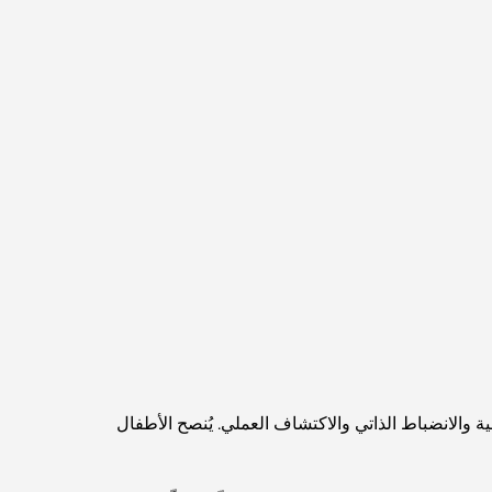
اكتشف ممشى نخلة جميرا: جولة بين الفخامة
والإطلالات الخلابة
أفضل المناطق للسكن في دبي مع العائلة: اكتشف
أفضل الخيارات
فنادق الخمس نجوم في دبي: فخامة لا مثيل لها لكل
مسافر
أشياء يمكنك القيام بها في وسط مدينة دبي: دليلك
الشامل
أفضل أماكن الإفطار في دبي: أفضل 7 أماكن لا تُضاهى
لتجربة إفطار رمضاني لا يُنسى
لية والانضباط الذاتي والاكتشاف العملي. يُنصح الأطفال
المقاهي في منطقة الخليج التجاري: مزيج مثالي من
القهوة والمجتمع