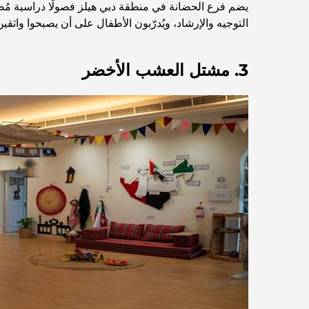
يضم فرع الحضانة في منطقة دبي هيلز فصولًا دراسية مُصمم
التوجيه والإرشاد، ويُدرّبون الأطفال على أن يصبحوا واثق
3. مشتل العشب الأخضر