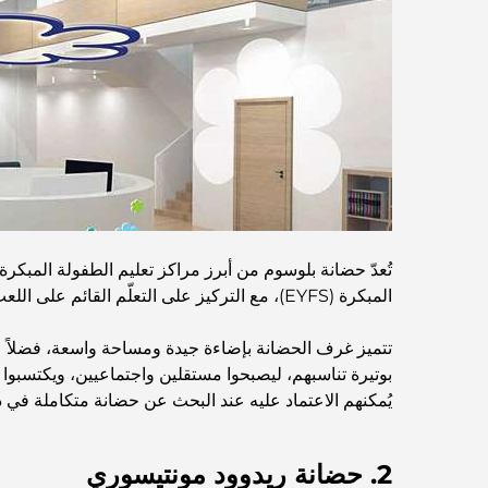
تُعدّ حضانة بلوسوم من أبرز مراكز تعليم الطفولة المبكرة
المبكرة (EYFS)، مع التركيز على التعلّم القائم على اللعب والاستكشاف، بالإضافة إلى الأنشطة المنظمة.
تتميز غرف الحضانة بإضاءة جيدة ومساحة واسعة، فضلاً عن
بوتيرة تناسبهم، ليصبحوا مستقلين واجتماعيين، ويكتسبوا الثقة
يُمكنهم الاعتماد عليه عند البحث عن حضانة متكاملة في د
2. حضانة ريدوود مونتيسوري