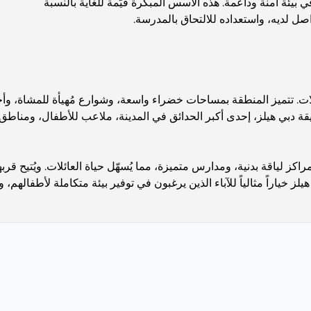
 بيئة آمنة وداعمة. هذه الأسس المبكرة قيّمة للغاية بالنسبة
واصل لديه، واستعداده للالتحاق بالمدرسة.
تميز المنطقة بمساحات خضراء واسعة، وشوارع مُهيأة للمشاة، وأحياء سك
قة دبي هيلز، إحدى أكبر الحدائق في المدينة، ملاعب للأطفال، ومناط
كز لياقة بدنية، ومدارس متميزة، مما يُسهّل حياة العائلات. ويُتيح ق
هيلز خياراً مثالياً للآباء الذين يرغبون في توفير بيئة متكاملة لأطفال