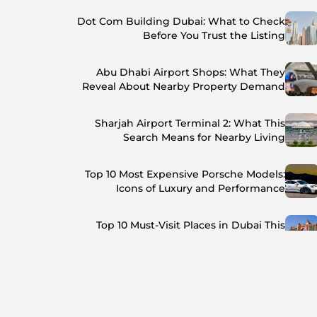
Dot Com Building Dubai: What to Check
Before You Trust the Listing
Abu Dhabi Airport Shops: What They
Reveal About Nearby Property Demand
Sharjah Airport Terminal 2: What This
Search Means for Nearby Living
Top 10 Most Expensive Porsche Models:
Icons of Luxury and Performance
Top 10 Must-Visit Places in Dubai This
Summer: Beat the Heat in Style
Top 7 Busiest Airports in the World: Hub of
Global Travel