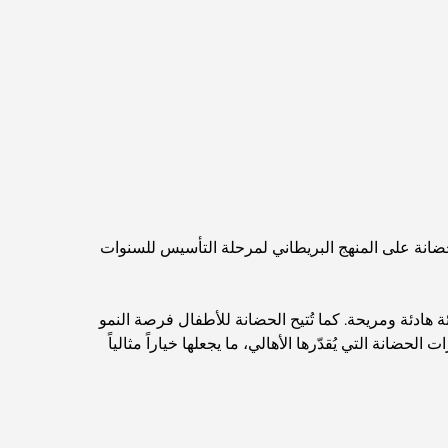
اكتشف أفضل وجبة إفطار في منطقة الخليج التجاري،
دبي
المستشفيات الحكومية في دبي: رعاية صحية شاملة
للجميع
أغلى سيارة لامبورغيني على الإطلاق: قائمة هواة الجمع
الحضانة على المنهج البريطاني لمرحلة التأسيس للسنوات
أغلى مدارس جيمس في دبي: دليل شامل للآباء
ادئة ومريحة. كما تُتيح الحضانة للأطفال فرصة النمو
حضانة التي يُقدّرها الأهالي، ما يجعلها خياراً مثالياً
أفضل المدارس القريبة من داماك هيلز 2: دليل للعائلات
أفضل المطاعم الهندية في دبي: رحلة طهي