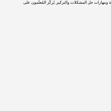
ومهارات حل المشكلات والتركيز. يُركّز المُعلّمون على
مطاعم دبي الحائزة على نجمة ميشلان: جولة مغامرة
لعشاق الطعام
استكشاف مطاعم جميرا جولف إستيتس: دليل الطهي
Dubai Horse Racing: Where Tradition Meets
Global Competition
المقاهي في نخلة جميرا: دليل لأفضل أماكن القهوة
وأسلوب الحياة في الجزيرة
أفضل وجبات الإفطار في دبي: اختياراتي المفضلة لعام
2026
كيفية الحصول على قرض عقاري في دبي: الدليل
الشامل