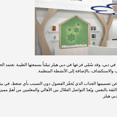
 في دبي، وقد سُمّي فرعها في دبي هيلز تيمّناً بسمعتها الطيبة. تعتمد 
 تصميمها الجذاب الذي يُحفّز الفضول دون التسبب بأي ضغط، في بيئة ه
 بالنفس. ويُعدّ التواصل الفعّال بين الأهالي والمعلمين من أهمّ مميزات ال
بي هيلز.