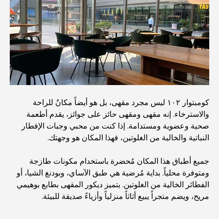
المستشفيات الحكومية في دبي: رعاية صحية شاملة للجميع
أغلى سيارة لامبورغيني على الإطلاق: قائمة هواة الجمع
أغلى مدارس جيمس في دبي: دليل شامل للآباء
كومبتوار ١٠٢ ليس مجرد مقهى، بل هو أيضاً مكانٌ للراحة
والاسترخاء. إنه مقهى ومقهى حائز على جوائز، يقدم أطعمة
صحية وعضوية ومستدامة. إذا كنت من محبي وجبات الإفطار
أفضل المدارس القريبة من داماك هيلز 2: دليل للعائلات
النباتية والخالية من الغلوتين، فهذا المكان هو وجهتك.
جميع أطباق هذا المكان مُحضرة باستخدام مكونات طازجة
أفضل المطاعم الهندية في دبي: رحلة طهي
ومتوفرة محلياً. بداية مُرضية هي طبق الآساي، وبودنغ الشيا، أو
الفطائر الخالية من الغلوتين. يتميز ديكور المقهى بطابع بوهيمي
مريح، ويضم متجراً يبيع أثاثاً منزلياً وأزياءً صديقة للبيئة.
اكتشف ممشى نخلة جميرا: جولة بين الفخامة والإطلالات الخلابة