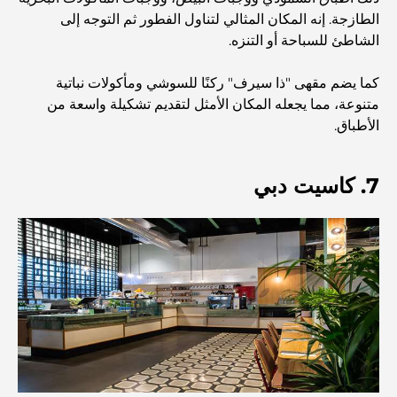
الطازجة. إنه المكان المثالي لتناول الفطور ثم التوجه إلى
صالات رياضية في مركز دبي المالي العالمي: حيث يلتقي اللياقة
الشاطئ للسباحة أو التنزه.
البدنية بأسلوب حياة الأعمال
كما يضم مقهى "ذا سيرف" ركنًا للسوشي ومأكولات نباتية
أندر سيارة في العالم: أساطير السيارات التي لا تُقدر بثمن
متنوعة، مما يجعله المكان الأمثل لتقديم تشكيلة واسعة من
الأطباق.
منصات التداول في الإمارات العربية المتحدة: دليل للمستثمرين
العصريين
7. كاسيت دبي
نادي شاطئ العائلة في دبي: حيث يلتقي المرح بالاسترخاء
أفضل مدارس البكالوريا الدولية في دبي: دليل شامل لأولياء
الأمور
المخطط الرئيسي لتلال دبي: رؤية للحياة المجتمعية العصرية