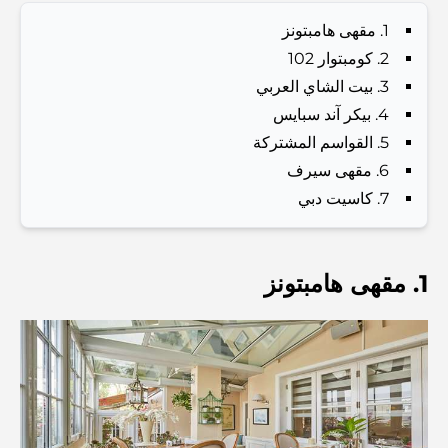
Best Schools in Downtown Dubai: A Guide for
1. مقهى هامبتونز
Families
2. كومبتوار 102
3. بيت الشاي العربي
أشياء يمكنك القيام بها في دبي خلال فصل الصيف: دليلك الأمثل
للتغلب على الحرارة
4. بيكر آند سبايس
5. القواسم المشتركة
أفضل الهدايا الفاخرة للرجال: أفكار هدايا مميزة وخالدة
6. مقهى سيرف
7. كاسيت دبي
Best Hotels in Business Bay, Dubai: Your Ultimate
Guide
1. مقهى هامبتونز
المدارس القريبة من نخلة جميرا: دليل شامل للعائلات
Dubai Vision 2040 - Green Living, Scenic Routes
and a Smarter Metro Network
أفضل المقاهي في دبي بإطلالة خلابة: مزيج مثالي من المذاق