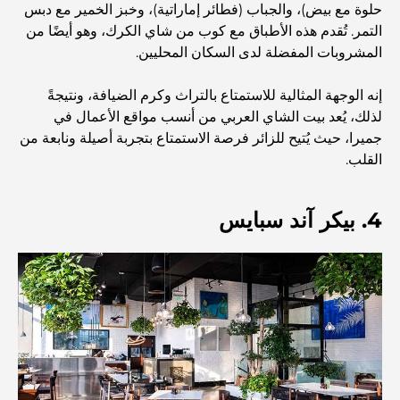
حلوة مع بيض)، والجباب (فطائر إماراتية)، وخبز الخمير مع دبس
استكشاف مطاعم جميرا جولف إستيتس: دليل الطهي
التمر. تُقدم هذه الأطباق مع كوب من شاي الكرك، وهو أيضًا من
المشروبات المفضلة لدى السكان المحليين.
Dubai Horse Racing: Where Tradition Meets
إنه الوجهة المثالية للاستمتاع بالتراث وكرم الضيافة، ونتيجةً
Global Competition
لذلك، يُعد بيت الشاي العربي من أنسب مواقع الأعمال في
جميرا، حيث يُتيح للزائر فرصة الاستمتاع بتجربة أصيلة ونابعة من
المقاهي في نخلة جميرا: دليل لأفضل أماكن القهوة وأسلوب
القلب.
الحياة في الجزيرة
4. بيكر آند سبايس
أفضل وجبات الإفطار في دبي: اختياراتي المفضلة لعام 2026
كيفية الحصول على قرض عقاري في دبي: الدليل الشامل
مخطط تلال الغاف الرئيسي: معيار جديد للحياة المتكاملة في
دبي