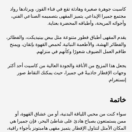
مطعم دار أوبرا دبي: حيث يلتقي الطعام الفاخر بالثقافة
كاسيت جوهرة صغيرة وهادئة تقع في فناء القوز، ويرتادها رواد
مجتمع جميرا الإبداعي. يتميز المقهى بتصميمه الصناعي الفني،
وأجوائه المريحة، وأطباقه المحضرة بعناية.
أغلى ماركات البدلات التي تُعرّف مفهوم الخياطة الفاخرة
يقدم المقهى أطباق فطور متنوعة مثل بيض بينيديكت، والفطائر،
والفطائر الهشة، والأطعمة النباتية. تُحمص القهوة بإتقان، ويمنح
مطاعم شاطئ J1: وجهة دبي الجديدة لتناول الطعام الفاخر
طاقم العمل الضيوف شعورًا وكأنهم في منزلهم.
يجعل هذا المزيج من الأناقة والجودة العالية من كاسيت أحد أكثر
أغلى ساعات رولكس التي بيعت على الإطلاق
وجهات الإفطار جاذبيةً في جميرا، حيث يمكنك التقاط صور
إنستغرام.
حضانة أطفال في دبي هيلز: دليل للآباء
خاتمة
أفضل المقاهي في وسط مدينة دبي: دليل شامل لعشاق القهوة
سواء كنت من محبي اللياقة البدنية، أو من عشاق القهوة، أو
ممن يستمتعون بصباح هادئ على شاطئ البحر، فإن جميرا هي
المكان الأمثل لتناول الإفطار. يتميز مقهى هامبتونز بأجواء راقية،