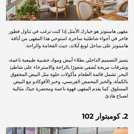
الرائع والمناظر الطبيعية الساحرة
مطاعم بإطلالة على برج العرب: تجربة طعام استثنائية في دبي
مقهى هامبتونز هو خيارك الأمثل إذا كنت ترغب في تناول فطور
فاخر في أجواء شاطئية ساحرة. استوحي هذا المقهى من أناقة
دليل شامل لأندية شاطئ نخلة جميرا لعام 2026
هامبتونز على ساحل لونغ آيلاند، حيث الفخامة والراحة.
يتميز التصميم الداخلي بطلاء أبيض ومواد خشبية طبيعية ناعمة،
المطاعم الإيطالية في وسط مدينة دبي: تذوق إيطاليا في قلب
وشرفات مريحة تُضفي شعورًا بالراحة والاسترخاء على شاطئ
المدينة
البحر. تشمل قائمة الطعام مأكولات حلوة مثل البيض المخفوق
بالكمأة، والخبز المحمص الفرنسي، وخبز الأفوكادو مع البيض
أفضل 7 نوادي رياضية في دبي هيلز: اللياقة البدنية في أبهى
المسلوق. كما يقدم المقهى قهوة ناعمة ومحضرة جيدًا، مثالية
صورها
لصباح هادئ.
الدليل الأمثل لمطاعم الطعام الفاخر في نخلة جميرا
2. كومبتوار 102
اكتشف أفضل وجبة إفطار في منطقة الخليج التجاري، دبي