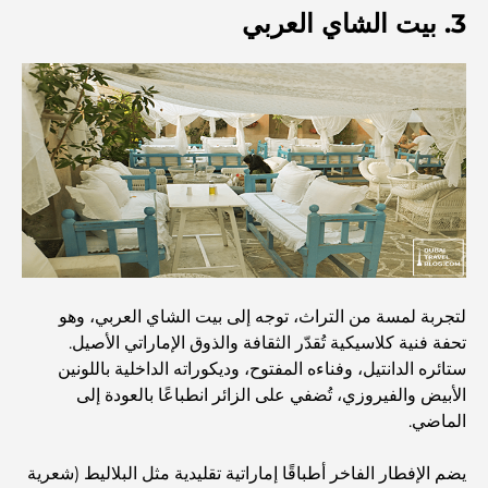
3. بيت الشاي العربي
أفضل المناطق للسكن في دبي مع العائلة: اكتشف أفضل
الخيارات
فنادق الخمس نجوم في دبي: فخامة لا مثيل لها لكل مسافر
أشياء يمكنك القيام بها في وسط مدينة دبي: دليلك الشامل
أفضل أماكن الإفطار في دبي: أفضل 7 أماكن لا تُضاهى لتجربة
إفطار رمضاني لا يُنسى
لتجربة لمسة من التراث، توجه إلى بيت الشاي العربي، وهو
تحفة فنية كلاسيكية تُقدّر الثقافة والذوق الإماراتي الأصيل.
المقاهي في منطقة الخليج التجاري: مزيج مثالي من القهوة
ستائره الدانتيل، وفناءه المفتوح، وديكوراته الداخلية باللونين
والمجتمع
الأبيض والفيروزي، تُضفي على الزائر انطباعًا بالعودة إلى
الماضي.
مطاعم دبي الحائزة على نجمة ميشلان: جولة مغامرة لعشاق
الطعام
يضم الإفطار الفاخر أطباقًا إماراتية تقليدية مثل البلاليط (شعرية