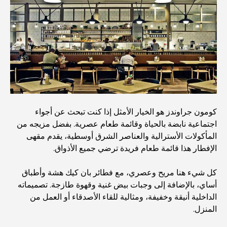
أفضل 7 مطاعم في خور دبي لتناول الطعام فيها
أفضل المدارس في دبي مارينا: دليل مناسب للعائلات
مطاعم في دبي هيلز: أفضل أماكن تناول الطعام في مركز متنامٍ
أفضل ملاعب الجولف للبطولات في دبي
كومون جراوندز هو الخيار الأمثل إذا كنت تبحث عن أجواء
اجتماعية نابضة بالحياة وقائمة طعام عصرية. بفضل مزيجه من
المأكولات الأسترالية والعناصر الشرق أوسطية، يقدم مقهى
المجتمعات السكنية المطلة على الواجهة البحرية في دبي: حياة
الإفطار هذا قائمة طعام فريدة ترضي جميع الأذواق.
فاخرة على شاطئ البحر
كل شيء هنا مريح وعصري، مع فطائر بان كيك هشة وأطباق
أفضل البنوك في دبي للمقيمين الأجانب: دليل مصرفي شامل
أساي، بالإضافة إلى وجبات بيض غنية وقهوة طازجة. تصميماته
الداخلية أنيقة وخفيفة، ومثالية للقاء الأصدقاء أو العمل من
المنزل.
أفضل مطاعم شرائح اللحم في دبي: دليل لعشاق اللحوم