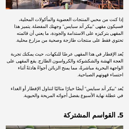
منازل متوافقة مع مبادئ فاستو: دليل عملي لتحقيق التوازن
والانسجام
إذا كنت من محبي المنتجات العضوية والمأكولات المحلية،
أفضل شركات تنسيق الحدائق في دبي: تحويل المساحات
فسيكون مقهى "بيكر آند سبايس" وجهتك المفضلة. يتميز هذا
الخارجية
المقهى بتركيزه على الاستدامة والجودة، ما يعني أن قائمته
تحتوي فقط على منتجات طازجة وصحية من مزارع محلية.
أفضل شركات نقل الأثاث في دبي: دليل شامل
يُعد الإفطار في هذا المقهى عرضًا للنكهات، حيث يمكنك تجربة
العجة الهشة والشكشوكة والكرواسون الطازج. يقع المقهى على
نخلة جبل علي مقابل نخلة جميرا: مقارنة واضحة لمشتري
الواجهة البحرية مباشرةً، مما يمنح الزبائن أجواءً هادئةً أثناء
العقارات الأذكياء
احتساء قهوتهم الصباحية.
اكتشف جزيرة القمر في دبي: دليلك الأمثل
يُعد "بيكر آند سبايس" أيضًا خيارًا مثاليًا لتناول الإفطار أو الغداء
في عطلة نهاية الأسبوع بفضل أجوائه المريحة والحيوية.
استكشاف المواقع التاريخية في دبي: رحلة عبر الزمن
5. القواسم المشتركة