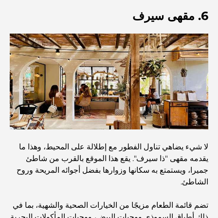
6. مقهى سيرف
أغلى دولة في العالم: تصنيف عالمي لتكاليف المعيشة
دليل صالات الرياضة في داماك هيلز: أفضل خيارات اللياقة
البدنية في المنطقة المحيطة
أفضل مراكز التسوق في دبي للتسوق والترفيه
أنشطة يمكنك القيام بها في مركز دبي المالي العالمي:
استكشف أكثر مناطق دبي حيوية
لا شيء يضاهي تناول الفطور مع إطلالة على المحيط، وهذا ما
يقدمه مقهى "ذا سيرف". يقع هذا الموقع بالقرب من شاطئ
بطاقات الائتمان في الإمارات العربية المتحدة: دليل شامل
جميرا، ويستمتع به سكانها وزوارها بفضل أجوائه المريحة وروح
للإنفاق الذكي
الشاطئ.
مستشفى في مركز دبي المالي العالمي: رعاية طبية عالمية
تضم قائمة الطعام مزيجًا من الخيارات الصحية والشهية، بما في
المستوى في دبي
ذلك أطباق السموذي ووجبات البيض، ووجبات المأكولات البحرية