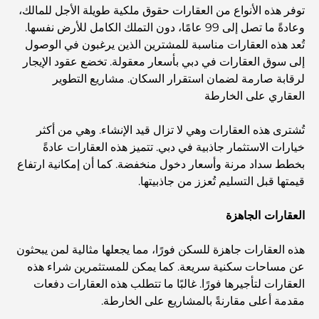
توفر هذه الأنواع من العقارات حقوق ملكية طويلة الأجل للمالك،
المطاعم الإيطالية في وسط مدينة دبي: تذوق إيطاليا في قلب
وعادةً ما تصل إلى 99 عامًا، دون التملك الكامل للأرض نفسها.
المدينة
تُعد هذه العقارات مناسبة للمشترين الذين يرغبون في الوصول
إلى سوق العقارات في دبي بأسعار معقولة. تخضع عقود الإيجار
أفضل 7 نوادي رياضية في دبي هيلز: اللياقة البدنية في أبهى
لرقابة صارمة لضمان استقرار السكان. مشاريع التطوير
صورها
العقاري على الخارطة
تُشترى هذه العقارات وهي لا تزال قيد الإنشاء. وهي من أكثر
الدليل الأمثل لمطاعم الطعام الفاخر في نخلة جميرا
خيارات الاستثمار جاذبية في دبي. تتميز هذه العقارات عادةً
بخطط سداد مرنة وأسعار دخول منخفضة. كما أن إمكانية ارتفاع
قيمتها قبل التسليم تُعزز من جاذبيتها.
اكتشف أفضل وجبة إفطار في منطقة الخليج التجاري، دبي
العقارات الجاهزة
المستشفيات الحكومية في دبي: رعاية صحية شاملة للجميع
هذه العقارات جاهزة للسكن فورًا، مما يجعلها مثالية لمن يبحثون
عن مساحات سكنية سريعة. كما يمكن للمستثمرين شراء هذه
العقارات لتأجيرها فورًا. غالبًا ما تتطلب هذه العقارات دفعات
أغلى سيارة لامبورغيني على الإطلاق: قائمة هواة الجمع
مقدمة أعلى مقارنةً بالمشاريع على الخارطة.