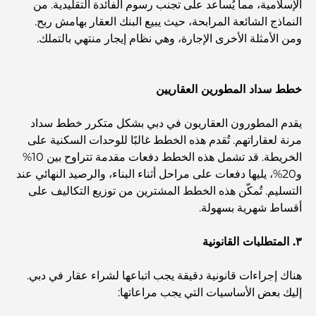
الإسلامية، مما يُساعد على تجنب رسوم الفائدة التقليدية. من
أشياء يمكنك القيام بها في وسط مدينة دبي: دليلك الشامل
النماذج الشائعة المرابحة، حيث يبيع البنك العقار بهامش ربح.
ومن الأمثلة الأخرى الإجارة، وهي نظام إيجار منتهي بالتملك.
أفضل أماكن الإفطار في دبي: أفضل 7 أماكن لا تُضاهى لتجربة
إفطار رمضاني لا يُنسى
خطط سداد المطورين العقاريين
المقاهي في منطقة الخليج التجاري: مزيج مثالي من القهوة
والمجتمع
يقدم المطورون العقاريون في دبي بشكل متكرر خطط سداد
مرنة لعقاراتهم. تُقدم هذه الخطط غالبًا للوحدات السكنية على
مطاعم دبي الحائزة على نجمة ميشلان: جولة مغامرة لعشاق
الخريطة. قد تشمل هذه الخطط دفعات مقدمة تتراوح بين 10%
الطعام
و20%، يليها دفعات على مراحل أثناء البناء، والرصيد النهائي عند
التسليم. تُمكّن هذه الخطط المشترين من توزيع التكاليف على
أقساط شهرية بسهولة.
استكشاف مطاعم جميرا جولف إستيتس: دليل الطهي
٣. المتطلبات القانونية
Dubai Horse Racing: Where Tradition Meets
Global Competition
هناك إجراءات قانونية دقيقة يجب اتباعها لشراء عقار في دبي.
إليك بعض الأساسيات التي يجب مراعاتها:
المقاهي في نخلة جميرا: دليل لأفضل أماكن القهوة وأسلوب