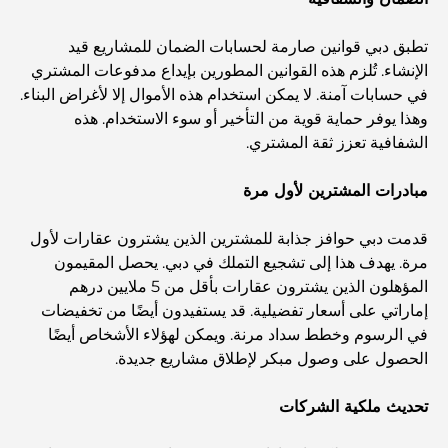
نخلة جبل علي مقابل نخلة جميرا: مقارنة واضحة لمشتري
تطبق دبي قوانين صارمة لحسابات الضمان للمشاريع قيد
العقارات الأذكياء
الإنشاء. تُلزم هذه القوانين المطورين بإيداع مدفوعات المشتري
في حسابات آمنة. لا يمكن استخدام هذه الأموال إلا لأغراض البناء.
وهذا يوفر حماية قوية من التأخير أو سوء الاستخدام. هذه
اكتشف جزيرة القمر في دبي: دليلك الأمثل
الشفافية تعزز ثقة المشتري.
مبادرات المشترين لأول مرة
استكشاف المواقع التاريخية في دبي: رحلة عبر الزمن
قدمت دبي حوافز جذابة للمشترين الذين يشترون عقارات لأول
مرة. يهدف هذا إلى تشجيع التملك في دبي. يحصل المقيمون
أفضل 7 مطاعم في خور دبي لتناول الطعام فيها
المؤهلون الذين يشترون عقارات بأقل من 5 ملايين درهم
إماراتي على أسعار تفضيلية. قد يستفيدون أيضًا من تخفيضات
في الرسوم وخطط سداد مرنة. ويمكن لهؤلاء الأشخاص أيضًا
أفضل المدارس في دبي مارينا: دليل مناسب للعائلات
الحصول على وصول مبكر لإطلاق مشاريع جديدة.
تحديث ملكية الشركات
مطاعم في دبي هيلز: أفضل أماكن تناول الطعام في مركز متنامٍ