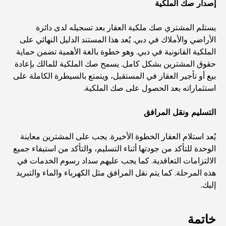
إصدار صك الملكية
أغلى خواتم الخطوبة في العالم
يستلم المشتري صك ملكية العقار بعد تسجيله لدى دائرة
الأراضي والأملاك في دبي. يُعد هذا المستند الدليل النهائي على
المدارس الهندية في دبي: الدليل الأمثل للآباء
الملكية القانونية في دبي. وهو خطوة بالغة الأهمية تضمن حماية
حقوق المشترين بشكل كامل. يسمح صك الملكية للمالك بإعادة
Exploring The Most Iconic Landmarks In Abu
بيع أو تأجير العقار في المستقبل، ويتمتع بالسيطرة الكاملة على
Dhabi
استثماراته بعد الحصول على صك الملكية.
التسليم ونقل المرافق
المدارس في أبوظبي: الدليل الأمثل لأفضل مدارس العاصمة
يُعد استلام العقار الخطوة الأخيرة. يجب على المشترين معاينة
الوحدة للتأكد من جودتها أثناء التسليم، والتأكد من استيفاء جميع
مطاعم أبوظبي: جولة شهية في العاصمة
الالتزامات التعاقدية. كما يجب عليهم سداد رسوم الخدمات في
هذه المرحلة. كما يتم نقل المرافق مثل الكهرباء والماء والتبريد
يشتهر مجمع مشرف مول بشكل خاص بسوقه الكبير للأطعمة
إليك.
الطازجة، والذي يضم أكشاكاً لبيع المنتجات الزراعية والمأكولات
البحرية والمأكولات المحلية المميزة. وإلى جانب متاجر الأزياء
والإلكترونيات ومناطق ألعاب الأطفال، يوفر المجمع تجربة تسوق
خاتمة
متوازنة وغنية بالثقافة.