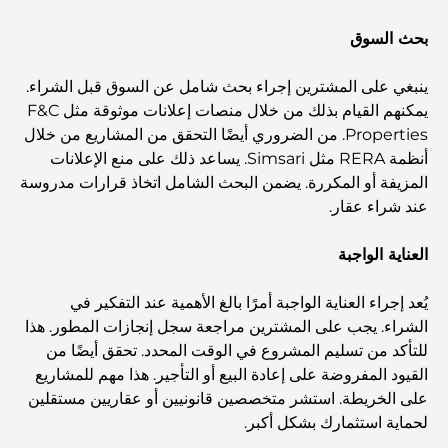
أفضل مراكز التسوق في دبي للتسوق والترفيه
بحث السوق
أنشطة يمكنك القيام بها في مركز دبي المالي العالمي:
ينبغي على المشترين إجراء بحث شامل عن السوق قبل الشراء.
استكشف أكثر مناطق دبي حيوية
يمكنهم القيام بذلك من خلال منصات إعلانات موثوقة مثل F&C
Properties. من الضروري أيضًا التحقق من المشاريع من خلال
بطاقات الائتمان في الإمارات العربية المتحدة: دليل شامل
أنظمة RERA مثل Simsari. يساعد ذلك على منع الإعلانات
للإنفاق الذكي
المزيفة أو المكررة. يضمن البحث الشامل اتخاذ قرارات مدروسة
عند شراء عقار.
مستشفى في مركز دبي المالي العالمي: رعاية طبية عالمية
المستوى في دبي
العناية الواجبة
صالات رياضية في مركز دبي المالي العالمي: حيث يلتقي اللياقة
يُعد إجراء العناية الواجبة أمرًا بالغ الأهمية عند التفكير في
البدنية بأسلوب حياة الأعمال
الشراء. يجب على المشترين مراجعة سجل إنجازات المطور. هذا
للتأكد من تسليم المشروع في الوقت المحدد. تحقق أيضًا من
القيود المفروضة على إعادة البيع أو التأجير. هذا مهم للمشاريع
أندر سيارة في العالم: أساطير السيارات التي لا تُقدر بثمن
على الخريطة. استشر متخصصين قانونيين أو عقاريين مستقلين
لحماية استثمارك بشكل أكبر.
منصات التداول في الإمارات العربية المتحدة: دليل للمستثمرين