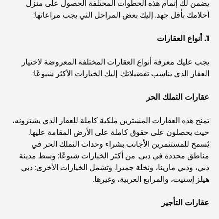
يضمن لك إتمام هذه الخطوات المختلفة الحصول على منزل
أحلامك بأقل جهد. إليك بعض المراحل التي يجب مراعاتها:
Best Hotels in Business Bay, Dubai: Your Ultimate
Guide
1. أنواع العقارات
يجب عليك معرفة أنواع العقارات المختلفة المعروضة لاختيار
المدارس القريبة من نخلة جميرا: دليل شامل للعائلات
العقار الذي يناسب تفضيلاتك. إليك الخيارات الأكثر شيوعًا:
Dubai Vision 2040 - Green Living, Scenic Routes
عقارات التملك الحر
and a Smarter Metro Network
تمنح هذه العقارات المشترين ملكية كاملة للعقار الذي يشترونه،
أفضل المقاهي في دبي بإطلالة خلابة: مزيج مثالي من المذاق
حيث يحصلون على حقوق كاملة على الأرض المقامة عليها.
الرائع والمناظر الطبيعية الساحرة
يُسمح للمستثمرين الأجانب بشراء وحدات التملك الحر في
مناطق محددة في دبي. من أكثر الخيارات شيوعًا: وسط مدينة
دبي، ودبي مارينا، ونخلة جميرا. وتشمل الخيارات الأخرى: دبي
مطاعم بإطلالة على برج العرب: تجربة طعام استثنائية في دبي
هيلز إستيت، والمرابع العربية، وغيرها.
عقارات التأجير
دليل شامل لأندية شاطئ نخلة جميرا لعام 2026