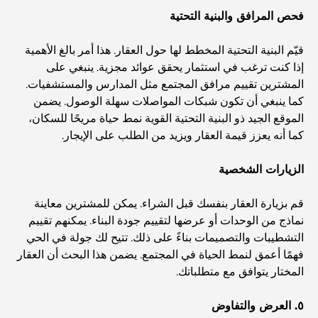
العصريين
فحص المرافق والبنية التحتية
قيّم البنية التحتية المخطط لها حول العقار. هذا أمر بالغ الأهمية
نادي شاطئ العائلة في دبي: حيث يلتقي المرح بالاسترخاء
إذا كنت ترغب في استثمار يحقق عوائد مجزية. ينبغي على
المشترين تقييم مرافق المجتمع مثل المدارس والمستشفيات.
أفضل مدارس البكالوريا الدولية في دبي: دليل شامل لأولياء
كما ينبغي أن تكون شبكات المواصلات سهلة الوصول. يضمن
الأمور
الموقع الجيد ذو البنية التحتية القوية نمط حياة مريحًا للسكان،
كما أنه يعزز قيمة العقار ويزيد من الطلب على الإيجار.
المخطط الرئيسي لتلال دبي: رؤية للحياة المجتمعية العصرية
الزيارات الشخصية
قم بزيارة العقار بنفسك قبل الشراء. يمكن للمشترين معاينة
مطعم دار أوبرا دبي: حيث يلتقي الطعام الفاخر بالثقافة
نماذج من الوحدات أو عرضها لتقييم جودة البناء. يمكنهم تقييم
التشطيبات والتصميمات بناءً على ذلك. تتيح لك جولة في الحي
فهمًا أعمق لنمط الحياة في المجتمع. يضمن هذا البحث أن العقار
أغلى ماركات البدلات التي تُعرّف مفهوم الخياطة الفاخرة
المختار يتوافق مع متطلباتك.
٥. العرض والتفاوض
مطاعم شاطئ J1: وجهة دبي الجديدة لتناول الطعام الفاخر