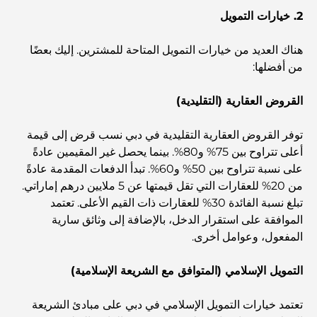
2. خيارات التمويل
أغلى مدارس جيمس في دبي: دليل شامل للآباء
هناك العديد من خيارات التمويل المتاحة للمشترين. إليك بعضًا
من أفضلها:
أفضل المدارس القريبة من داماك هيلز 2: دليل للعائلات
القروض العقارية (التقليدية)
أفضل المطاعم الهندية في دبي: رحلة طهي
توفر القروض العقارية التقليدية في دبي نسب قرض إلى قيمة
أعلى تتراوح بين 75% و80%. بينما يحصل غير المقيمين عادةً
على نسبة تتراوح بين 50% و60%. تبدأ الدفعات المقدمة عادةً
اكتشف ممشى نخلة جميرا: جولة بين الفخامة والإطلالات الخلابة
من 20% للعقارات التي تقل قيمتها عن 5 ملايين درهم إماراتي.
تبلغ نسبة الفائدة 30% للعقارات ذات القيم الأعلى. تعتمد
أفضل المناطق للسكن في دبي مع العائلة: اكتشف أفضل
الموافقة على استقرار الدخل، بالإضافة إلى وثائق سارية
الخيارات
المفعول، وعوامل أخرى.
التمويل الإسلامي (المتوافق مع الشريعة الإسلامية)
فنادق الخمس نجوم في دبي: فخامة لا مثيل لها لكل مسافر
تعتمد خيارات التمويل الإسلامي في دبي على مبادئ الشريعة