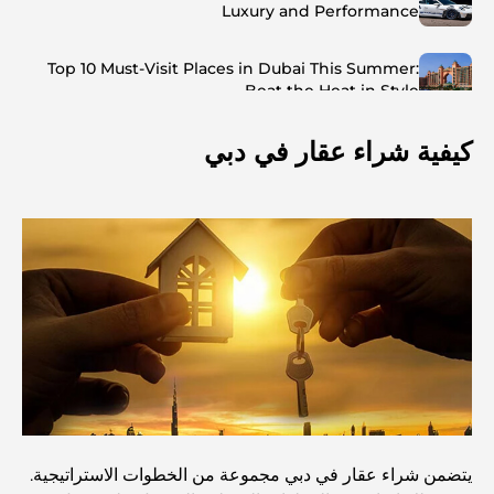
Luxury and Performance
Top 10 Must-Visit Places in Dubai This Summer:
Beat the Heat in Style
كيفية شراء عقار في دبي
Top 7 Busiest Airports in the World: Hub of Global
Travel
Abu Dhabi vs Dubai: A Practical Comparison for
Investors and Residents
Best Schools in Downtown Dubai: A Guide for
Families
أشياء يمكنك القيام بها في دبي خلال فصل الصيف: دليلك الأمثل
للتغلب على الحرارة
يتضمن شراء عقار في دبي مجموعة من الخطوات الاستراتيجية.
أفضل الهدايا الفاخرة للرجال: أفكار هدايا مميزة وخالدة