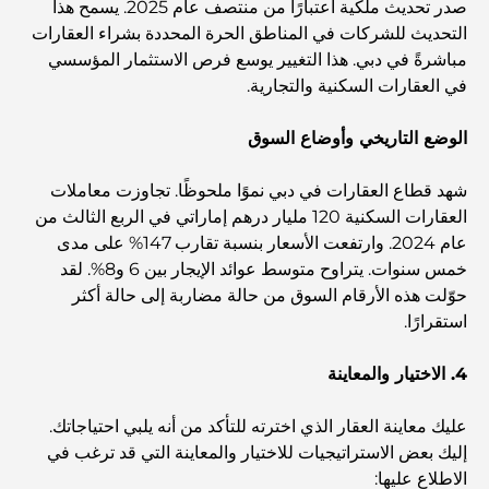
صدر تحديث ملكية اعتبارًا من منتصف عام 2025. يسمح هذا
التحديث للشركات في المناطق الحرة المحددة بشراء العقارات
أفضل ملاعب الجولف للبطولات في دبي
مباشرةً في دبي. هذا التغيير يوسع فرص الاستثمار المؤسسي
في العقارات السكنية والتجارية.
المجتمعات السكنية المطلة على الواجهة البحرية في دبي: حياة
فاخرة على شاطئ البحر
الوضع التاريخي وأوضاع السوق
شهد قطاع العقارات في دبي نموًا ملحوظًا. تجاوزت معاملات
أفضل البنوك في دبي للمقيمين الأجانب: دليل مصرفي شامل
العقارات السكنية 120 مليار درهم إماراتي في الربع الثالث من
عام 2024. وارتفعت الأسعار بنسبة تقارب 147% على مدى
خمس سنوات. يتراوح متوسط ​​عوائد الإيجار بين 6 و8%. لقد
أفضل مطاعم شرائح اللحم في دبي: دليل لعشاق اللحوم
حوّلت هذه الأرقام السوق من حالة مضاربة إلى حالة أكثر
استقرارًا.
أغلى دولة في العالم: تصنيف عالمي لتكاليف المعيشة
4. الاختيار والمعاينة
دليل صالات الرياضة في داماك هيلز: أفضل خيارات اللياقة
عليك معاينة العقار الذي اخترته للتأكد من أنه يلبي احتياجاتك.
البدنية في المنطقة المحيطة
إليك بعض الاستراتيجيات للاختيار والمعاينة التي قد ترغب في
الاطلاع عليها: