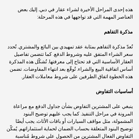
هذه إحدى المراحل الأخيرة لشراء عقار في دبي. إليك بعض
العناصر المهمة التي قد تواجهها في هذه المرحلة:
أغلى ساعات رولكس التي بيعت على الإطلاق
مذكرة التفاهم
حضانة أطفال في دبي هيلز: دليل للآباء
تُعدّ مذكرة التفاهم بمثابة عقد تمهيدي بين البائع والمشتري. تُحدد
سعر الشراء المتفق عليه وشروط الدفع. كما تتضمن تفاصيل
العقار الأساسية التي قد تحتاج إلى معرفتها. تُشكّل هذه المذكرة
أفضل المقاهي في وسط مدينة دبي: دليل شامل لعشاق القهوة
أساس اتفاقية البيع والشراء. تُوقّع بعد انتهاء المفاوضات. تضمن
هذه الخطوة اتفاق الطرفين على شروط معاملات العقار.
أغلى سيارات مرسيدس التي تم تصنيعها على الإطلاق
أساسيات التفاوض
ينبغي على المشترين التفاوض بشأن جداول الدفع مع مراعاة
الانتقال إلى دبي من أستراليا: دليل شامل للانتقال
المرونة في مراحل التنفيذ. كما يجب عليهم توضيح البنود
المشمولة، مثل مواقف السيارات أو باقات الأثاث. يجب أيضًا
توضيح البنود المتعلقة بحساب الضمان لحماية استثماراتهم. يُمكّن
رحلة سفاري فاخرة ليلية في دبي: ملاذ فاخر
التفاوض الفعال المشترين من الحصول على شروط مُناسبة