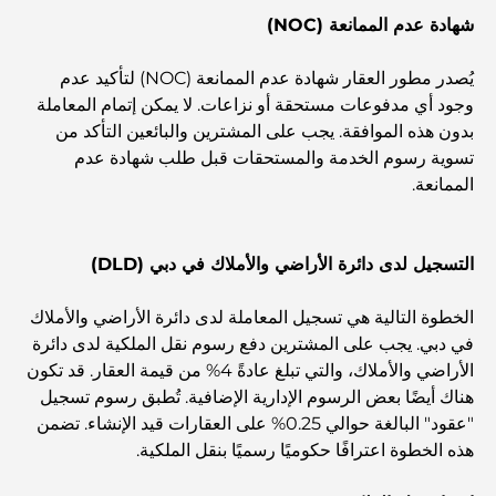
شهادة عدم الممانعة (NOC)
أفضل إقامة محلية في دبي: أفضل الفنادق والمنتجعات
يُصدر مطور العقار شهادة عدم الممانعة (NOC) لتأكيد عدم
وجود أي مدفوعات مستحقة أو نزاعات. لا يمكن إتمام المعاملة
أفضل المطاعم لتناول غداء عمل في مركز دبي المالي العالمي
بدون هذه الموافقة. يجب على المشترين والبائعين التأكد من
تسوية رسوم الخدمة والمستحقات قبل طلب شهادة عدم
الممانعة.
أغلى ماركات الملابس في العالم
التسجيل لدى دائرة الأراضي والأملاك في دبي (DLD)
العمارة العثمانية: إرث غني من الفن والثقافة والإمبراطورية
الخطوة التالية هي تسجيل المعاملة لدى دائرة الأراضي والأملاك
في دبي. يجب على المشترين دفع رسوم نقل الملكية لدى دائرة
كيف تختار مستشارًا ماليًا في دبي؟
الأراضي والأملاك، والتي تبلغ عادةً 4% من قيمة العقار. قد تكون
هناك أيضًا بعض الرسوم الإدارية الإضافية. تُطبق رسوم تسجيل
أغلى الطائرات الخاصة: نظرة على عالم الرفاهية في عالم
"عقود" البالغة حوالي 0.25% على العقارات قيد الإنشاء. تضمن
الطيران للمليارديرات
هذه الخطوة اعترافًا حكوميًا رسميًا بنقل الملكية.