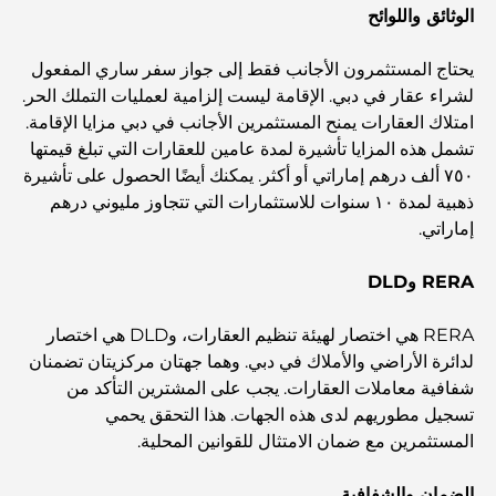
الحياة في الجزيرة
الوثائق واللوائح
يحتاج المستثمرون الأجانب فقط إلى جواز سفر ساري المفعول
أفضل وجبات الإفطار في دبي: اختياراتي المفضلة لعام 2026
لشراء عقار في دبي. الإقامة ليست إلزامية لعمليات التملك الحر.
امتلاك العقارات يمنح المستثمرين الأجانب في دبي مزايا الإقامة.
تشمل هذه المزايا تأشيرة لمدة عامين للعقارات التي تبلغ قيمتها
كيفية الحصول على قرض عقاري في دبي: الدليل الشامل
٧٥٠ ألف درهم إماراتي أو أكثر. يمكنك أيضًا الحصول على تأشيرة
ذهبية لمدة ١٠ سنوات للاستثمارات التي تتجاوز مليوني درهم
مخطط تلال الغاف الرئيسي: معيار جديد للحياة المتكاملة في
إماراتي.
دبي
RERA وDLD
منازل متوافقة مع مبادئ فاستو: دليل عملي لتحقيق التوازن
والانسجام
RERA هي اختصار لهيئة تنظيم العقارات، وDLD هي اختصار
لدائرة الأراضي والأملاك في دبي. وهما جهتان مركزيتان تضمنان
أفضل شركات تنسيق الحدائق في دبي: تحويل المساحات
شفافية معاملات العقارات. يجب على المشترين التأكد من
الخارجية
تسجيل مطوريهم لدى هذه الجهات. هذا التحقق يحمي
المستثمرين مع ضمان الامتثال للقوانين المحلية.
أفضل شركات نقل الأثاث في دبي: دليل شامل
الضمان والشفافية