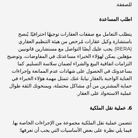
للصفقة.
أغلى سيارات تسلا: الابتكار يلتقي بالأداء
اطلب المساعدة
يتطلب التعامل مع صفقات العقارات توجيهًا احترافيًا. يُنصح
مطاعم الوصل: أشهر أماكن تناول الطعام في دبي
باستشارة وكيل عقارات مُرخص من هيئة التنظيم العقاري
(RERA). يجب عليك أيضًا التواصل مع مستشارين قانونيين
مؤهلين. يمكن لهؤلاء الخبراء مساعدتك في المفاوضات، وتوضيح
أغنى عشر دول في العالم
التزامات اتفاقية البيع والشراء لضمان سلاسة التسليم. كما
يساعدونك في الحصول على شهادات عدم الممانعة وإجراءات
العناية الواجبة بالعقار نيابةً عنك. تتمثل مهمة هؤلاء الخبراء في
أنشطة يمكنك القيام بها مع الأطفال في دبي: دليل عائلي شامل
حماية المشترين من أي مشاكل محتملة، ويمنحونك الثقة طوال
عملية الاستحواذ على العقار.
أفضل المنتجعات الشاطئية في دبي لقضاء عطلة فاخرة
6. عملية نقل الملكية
تتضمن عملية نقل الملكية مجموعة من الإجراءات الخاصة بها.
أماكن رومانسية في دبي للحظات لا تُنسى
فيما يلي نظرة على بعض الأساسيات التي يجب أن تعرفها: