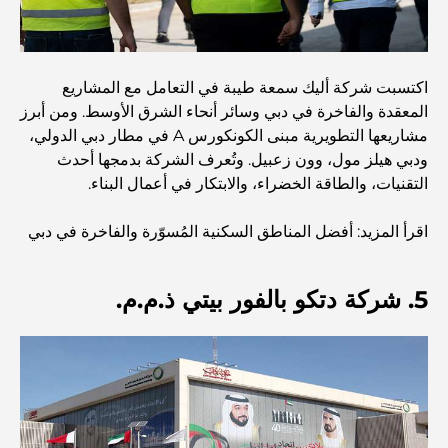
استكشاف المواقع التاريخية في دبي: رحلة عبر الزمن
اكتسبت شركة أليك سمعة طيبة في التعامل مع المشاريع
المعقدة والفاخرة في دبي وسائر أنحاء الشرق الأوسط. ومن أبرز
أفضل 7 مطاعم في خور دبي لتناول الطعام فيها
مشاريعها التطويرية مبنى الكونكورس A في مطار دبي الدولي،
ودبي هيلز مول، وون زعبيل. وتُعرف الشركة بدمجها أحدث
التقنيات، والطاقة الخضراء، والابتكار في أعمال البناء.
أفضل المدارس في دبي مارينا: دليل مناسب للعائلات
اقرأ المزيد: أفضل المناطق السكنية المُسوّرة والفاخرة في دبي
مطاعم في دبي هيلز: أفضل أماكن تناول الطعام في مركز متنامٍ
5. شركة دتكو بالفور بيتي ذ.م.م.
أفضل ملاعب الجولف للبطولات في دبي
المجتمعات السكنية المطلة على الواجهة البحرية في دبي: حياة
فاخرة على شاطئ البحر