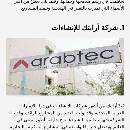
ساهمت في رسم ملامحها وجمالها. وفيما يلي بعضٌ من أكبر
الأسماء التي تميزت بالتميز في الهندسة وتنفيذ المشاريع:
الدليل الأمثل لمطاعم الطعام الفاخر في نخلة جميرا
1. شركة أرابتك للإنشاءات
اكتشف أفضل وجبة إفطار في منطقة الخليج التجاري، دبي
المستشفيات الحكومية في دبي: رعاية صحية شاملة للجميع
أغلى سيارة لامبورغيني على الإطلاق: قائمة هواة الجمع
أغلى مدارس جيمس في دبي: دليل شامل للآباء
تُعدّ أرابتك من أشهر شركات الإنشاءات في دولة الإمارات
العربية المتحدة، وقد تولّت العديد من المشاريع الرائدة. وقد نالت
أفضل المدارس القريبة من داماك هيلز 2: دليل للعائلات
الشركة شهرة عالمية لتشييدها برج خليفة، أطول مبنى في
العالم. وبفضل خبرتها الواسعة في المشاريع السكنية والتجارية