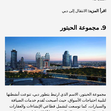
أغنى عشر دول في العالم
اقرأ المزيد:
الانتقال إلى دبي
9. مجموعة الحبتور
أنشطة يمكنك القيام بها مع الأطفال في دبي: دليل عائلي شامل
أفضل المنتجعات الشاطئية في دبي لقضاء عطلة فاخرة
أماكن رومانسية في دبي للحظات لا تُنسى
أفضل إقامة محلية في دبي: أفضل الفنادق والمنتجعات
مجموعة الحبتور، الاسم الذي ارتبط بتطور دبي، تنوعت أنشطتها
أفضل المطاعم لتناول غداء عمل في مركز دبي المالي العالمي
لتلبية احتياجات الأسواق، حيث أصبحت تُقدم خدمات الضيافة
والسيارات، كما توسعت لتشمل قطاعي الإنشاءات والعقارات