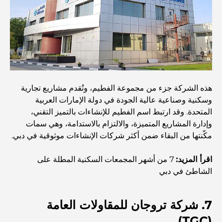
بطاقات الائتمان في الإمارات العربية المتحدة: دليل شامل
للإنفاق الذكي
مستشفى في مركز دبي المالي العالمي: رعاية طبية عالمية
المستوى في دبي
صالات رياضية في مركز دبي المالي العالمي: حيث يلتقي اللياقة
البدنية بأسلوب حياة الأعمال
هذه الشركة جزء من مجموعة الفطيم، وتُقدم مشاريع تجارية
وسكنية وصناعية عالية الجودة في دولة الإمارات العربية
المتحدة. وقد ارتبط اسم الفطيم للإنشاءات بالتميز التقني،
أندر سيارة في العالم: أساطير السيارات التي لا تُقدر بثمن
وإدارة المشاريع المتميزة، والالتزام بالاستدامة، وهي سمات
مكّنتها من البقاء ضمن أكثر شركات الإنشاءات موثوقية في دبي.
منصات التداول في الإمارات العربية المتحدة: دليل للمستثمرين
العصريين
اقرأ المزيد:
7 من أشهر المجمعات السكنية المطلة على
الشاطئ في دبي
نادي شاطئ العائلة في دبي: حيث يلتقي المرح بالاسترخاء
7. شركة تروجان للمقاولات العامة
أفضل مدارس البكالوريا الدولية في دبي: دليل شامل لأولياء
(TGC)