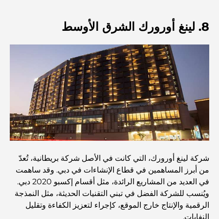
8. لينغ أورورك الشرق الأوسط
أفضل المقاهي في وسط مدينة دبي: دليل شامل لعشاق القهوة
أغلى سيارات مرسيدس التي تم تصنيعها على الإطلاق
الانتقال إلى دبي من أستراليا: دليل شامل للانتقال
رحلة سفاري فاخرة ليلية في دبي: ملاذ فاخر
شركة لينغ أورورك، التي كانت في الأصل شركة بريطانية، تُعدّ
أغلى سيارات تسلا: الابتكار يلتقي بالأداء
من أبرز المساهمين في قطاع الإنشاءات في دبي. وقد ساهمت
في العديد من المشاريع الرائدة، مثل أقسام إكسبو 2020 دبي.
ويُنسب للشركة الفضل في تبني التقنيات الحديثة، مثل النمذجة
مطاعم الوصل: أشهر أماكن تناول الطعام في دبي
الرقمية والإنتاج خارج الموقع، كإجراء لتعزيز الكفاءة وتقليل
النفايات.