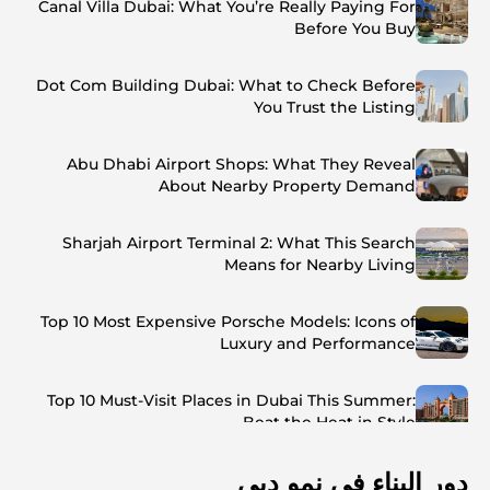
Canal Villa Dubai: What You’re Really Paying For
Before You Buy
Dot Com Building Dubai: What to Check Before
You Trust the Listing
Abu Dhabi Airport Shops: What They Reveal
About Nearby Property Demand
Sharjah Airport Terminal 2: What This Search
Means for Nearby Living
Top 10 Most Expensive Porsche Models: Icons of
Luxury and Performance
Top 10 Must-Visit Places in Dubai This Summer:
Beat the Heat in Style
دور البناء في نمو دبي
Top 7 Busiest Airports in the World: Hub of Global