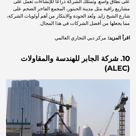
على نطاق واسع. وتمتلك الشركة ذراعًا للإنشاءات تعمل على
أغلى ماركات الملابس في العالم
مشاريع راقية مثل مدينة الحبتور، المجمع الفاخر الضخم على
شارع الشيخ زايد. وتُعد الجودة والابتكار من أهم أولويات الشركة،
مما يجعلها من أفضل الشركات في هذا المجال.
العمارة العثمانية: إرث غني من الفن والثقافة والإمبراطورية
اقرأ المزيد:
مركز دبي التجاري العالمي
كيف تختار مستشارًا ماليًا في دبي؟
10. شركة الجابر للهندسة والمقاولات
(ALEC)
أغلى الطائرات الخاصة: نظرة على عالم الرفاهية في عالم
الطيران للمليارديرات
أغلى خواتم الخطوبة في العالم
المدارس الهندية في دبي: الدليل الأمثل للآباء
Exploring The Most Iconic Landmarks In Abu