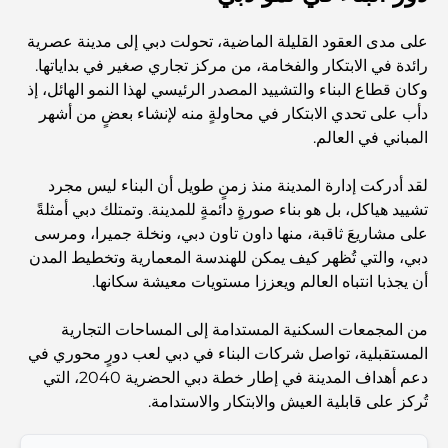
Travel
على مدى العقود القليلة الماضية، تحولت دبي إلى مدينة عصرية
Abu Dhabi vs Dubai: A Practical Comparison for
رائدة في الابتكار والفخامة، من مركز تجاري صغير في بداياتها.
Investors and Residents
وكان قطاع البناء والتشييد المصدر الرئيسي لهذا النمو الهائل، إذ
دأب على تحدي الابتكار في محاولةٍ منه لإنشاء بعضٍ من أشهر
Best Schools in Downtown Dubai: A Guide for
المباني في العالم.
Families
لقد أدركت إدارة المدينة منذ زمنٍ طويل أن البناء ليس مجرد
أشياء يمكنك القيام بها في دبي خلال فصل الصيف: دليلك الأمثل
تشييد هياكل، بل هو بناء صورةٍ دائمةٍ للمدينة. وتمتلك دبي أمثلةً
للتغلب على الحرارة
على مشاريعَ ثاقبة، منها داون تاون دبي، ونخلة جميرا، ومرسى
دبي، والتي تُظهر كيف يمكن للهندسة المعمارية وتخطيط المدن
أن يجذبا انتباه العالم ويعززا مستويات معيشة سكانها.
أفضل الهدايا الفاخرة للرجال: أفكار هدايا مميزة وخالدة
من المجمعات السكنية المستدامة إلى المساحات التجارية
Best Hotels in Business Bay, Dubai: Your Ultimate
المستقبلية، تواصل شركات البناء في دبي لعب دورٍ محوري في
Guide
دعم أهداف المدينة في إطار خطة دبي الحضرية 2040، التي
تُركز على قابلية العيش والابتكار والاستدامة.
المدارس القريبة من نخلة جميرا: دليل شامل للعائلات