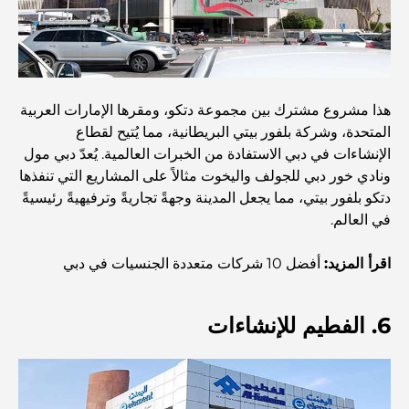
أفضل البنوك في دبي للمقيمين الأجانب: دليل مصرفي شامل
أفضل مطاعم شرائح اللحم في دبي: دليل لعشاق اللحوم
هذا مشروع مشترك بين مجموعة دتكو، ومقرها الإمارات العربية
المتحدة، وشركة بلفور بيتي البريطانية، مما يُتيح لقطاع
الإنشاءات في دبي الاستفادة من الخبرات العالمية. يُعدّ دبي مول
أغلى دولة في العالم: تصنيف عالمي لتكاليف المعيشة
ونادي خور دبي للجولف واليخوت مثالاً على المشاريع التي تنفذها
دتكو بلفور بيتي، مما يجعل المدينة وجهةً تجاريةً وترفيهيةً رئيسيةً
دليل صالات الرياضة في داماك هيلز: أفضل خيارات اللياقة
في العالم.
البدنية في المنطقة المحيطة
اقرأ المزيد:
أفضل 10 شركات متعددة الجنسيات في دبي
أفضل مراكز التسوق في دبي للتسوق والترفيه
6. الفطيم للإنشاءات
أنشطة يمكنك القيام بها في مركز دبي المالي العالمي:
استكشف أكثر مناطق دبي حيوية