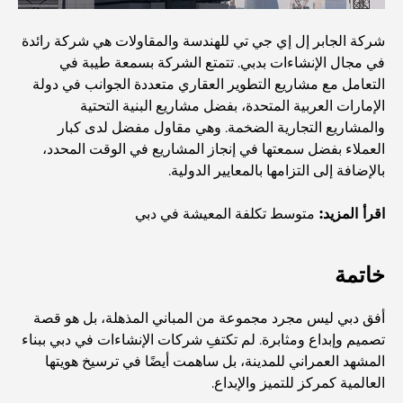
Dhabi
شركة الجابر إل إي جي تي للهندسة والمقاولات هي شركة رائدة
في مجال الإنشاءات بدبي. تتمتع الشركة بسمعة طيبة في
المدارس في أبوظبي: الدليل الأمثل لأفضل مدارس العاصمة
التعامل مع مشاريع التطوير العقاري متعددة الجوانب في دولة
الإمارات العربية المتحدة، بفضل مشاريع البنية التحتية
والمشاريع التجارية الضخمة. وهي مقاول مفضل لدى كبار
مطاعم أبوظبي: جولة شهية في العاصمة
العملاء بفضل سمعتها في إنجاز المشاريع في الوقت المحدد،
بالإضافة إلى التزامها بالمعايير الدولية.
يشتهر مجمع مشرف مول بشكل خاص بسوقه الكبير للأطعمة
الطازجة، والذي يضم أكشاكاً لبيع المنتجات الزراعية والمأكولات
اقرأ المزيد:
متوسط ​​تكلفة المعيشة في دبي
البحرية والمأكولات المحلية المميزة. وإلى جانب متاجر الأزياء
والإلكترونيات ومناطق ألعاب الأطفال، يوفر المجمع تجربة تسوق
متوازنة وغنية بالثقافة.
خاتمة
مراكز التسوق في أبوظبي: دليلك لأفضل أماكن التسوق في
أفق دبي ليس مجرد مجموعة من المباني المذهلة، بل هو قصة
المدينة
تصميم وإبداع ومثابرة. لم تكتفِ شركات الإنشاءات في دبي ببناء
المشهد العمراني للمدينة، بل ساهمت أيضًا في ترسيخ هويتها
أفضل شواطئ أبوظبي لقضاء يوم مثالي
العالمية كمركز للتميز والإبداع.