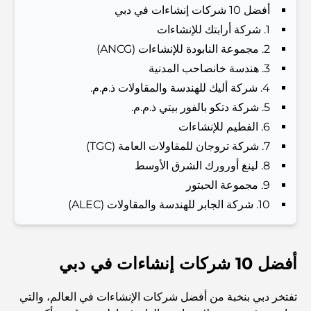
أفضل 10 شركات إنشاءات في دبي
1. شركة أرابتك للإنشاءات
Dubai Vision 2040 - Green Living, Scenic Routes
and a Smarter Metro Network
2. مجموعة النابودة للإنشاءات (ANCG)
3. هندسة خانصاحب المدنية
أفضل المقاهي في دبي بإطلالة خلابة: مزيج مثالي من المذاق
4. شركة أليك للهندسة والمقاولات ذ.م.م.
الرائع والمناظر الطبيعية الساحرة
5. شركة دتكو بالفور بيتي ذ.م.م.
6. الفطيم للإنشاءات
مطاعم بإطلالة على برج العرب: تجربة طعام استثنائية في دبي
7. شركة تروجان للمقاولات العامة (TGC)
8. لينغ أورورك الشرق الأوسط
9. مجموعة الحبتور
دليل شامل لأندية شاطئ نخلة جميرا لعام 2026
10. شركة الجابر للهندسة والمقاولات (ALEC)
المطاعم الإيطالية في وسط مدينة دبي: تذوق إيطاليا في قلب
المدينة
أفضل 10 شركات إنشاءات في دبي
أفضل 7 نوادي رياضية في دبي هيلز: اللياقة البدنية في أبهى
صورها
تفتخر دبي بنخبة من أفضل شركات الإنشاءات في العالم، والتي