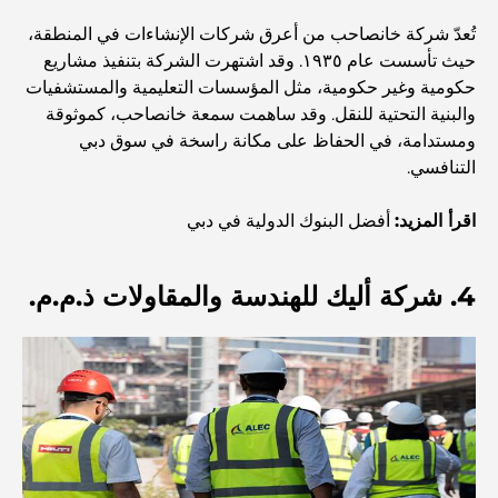
تُعدّ شركة خانصاحب من أعرق شركات الإنشاءات في المنطقة،
مخطط تلال الغاف الرئيسي: معيار جديد للحياة المتكاملة في
حيث تأسست عام ١٩٣٥. وقد اشتهرت الشركة بتنفيذ مشاريع
دبي
حكومية وغير حكومية، مثل المؤسسات التعليمية والمستشفيات
والبنية التحتية للنقل. وقد ساهمت سمعة خانصاحب، كموثوقة
منازل متوافقة مع مبادئ فاستو: دليل عملي لتحقيق التوازن
ومستدامة، في الحفاظ على مكانة راسخة في سوق دبي
والانسجام
التنافسي.
أفضل شركات تنسيق الحدائق في دبي: تحويل المساحات
اقرأ المزيد:
أفضل البنوك الدولية في دبي
الخارجية
4. شركة أليك للهندسة والمقاولات ذ.م.م.
أفضل شركات نقل الأثاث في دبي: دليل شامل
نخلة جبل علي مقابل نخلة جميرا: مقارنة واضحة لمشتري
العقارات الأذكياء
اكتشف جزيرة القمر في دبي: دليلك الأمثل