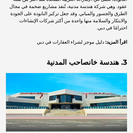
والمجتمع
عقود. وهي شركة هندسة مدنية، تُنفذ مشاريع ضخمة في مجال
الطرق والجسور والمباني. وقد جعل تركيز النابودة على الجودة
والابتكار والسلامة منها واحدة من أكثر شركات الإنشاءات
مطاعم دبي الحائزة على نجمة ميشلان: جولة مغامرة لعشاق
الطعام
احترامًا في دبي.
اقرأ المزيد:
دليل موجز لشراء العقارات في دبي
استكشاف مطاعم جميرا جولف إستيتس: دليل الطهي
3. هندسة خانصاحب المدنية
Dubai Horse Racing: Where Tradition Meets
Global Competition
المقاهي في نخلة جميرا: دليل لأفضل أماكن القهوة وأسلوب
الحياة في الجزيرة
أفضل وجبات الإفطار في دبي: اختياراتي المفضلة لعام 2026
كيفية الحصول على قرض عقاري في دبي: الدليل الشامل