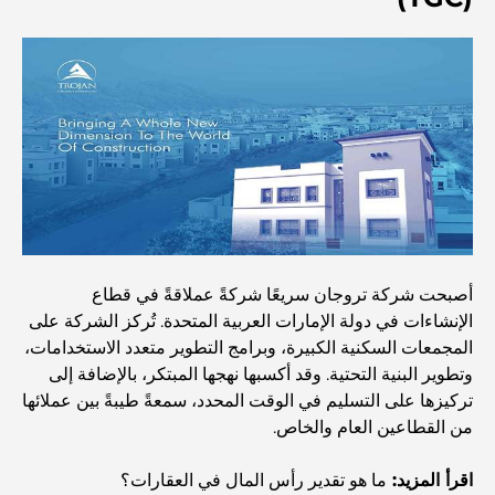
الأمور
المخطط الرئيسي لتلال دبي: رؤية للحياة المجتمعية العصرية
مطعم دار أوبرا دبي: حيث يلتقي الطعام الفاخر بالثقافة
أغلى ماركات البدلات التي تُعرّف مفهوم الخياطة الفاخرة
أصبحت شركة تروجان سريعًا شركةً عملاقةً في قطاع
مطاعم شاطئ J1: وجهة دبي الجديدة لتناول الطعام الفاخر
الإنشاءات في دولة الإمارات العربية المتحدة. تُركز الشركة على
المجمعات السكنية الكبيرة، وبرامج التطوير متعدد الاستخدامات،
وتطوير البنية التحتية. وقد أكسبها نهجها المبتكر، بالإضافة إلى
أغلى ساعات رولكس التي بيعت على الإطلاق
تركيزها على التسليم في الوقت المحدد، سمعةً طيبةً بين عملائها
من القطاعين العام والخاص.
حضانة أطفال في دبي هيلز: دليل للآباء
اقرأ المزيد:
ما هو تقدير رأس المال في العقارات؟