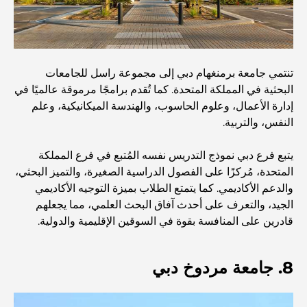
مطعم دار أوبرا دبي: حيث يلتقي الطعام الفاخر بالثقافة
تنتمي جامعة برمنغهام دبي إلى مجموعة راسل للجامعات
البحثية في المملكة المتحدة. كما تُقدم برامجًا مرموقة عالميًا في
أغلى ماركات البدلات التي تُعرّف مفهوم الخياطة الفاخرة
إدارة الأعمال، وعلوم الحاسوب، والهندسة الميكانيكية، وعلم
النفس، والتربية.
مطاعم شاطئ J1: وجهة دبي الجديدة لتناول الطعام الفاخر
يتبع فرع دبي نموذج التدريس نفسه المُتبع في فرع المملكة
المتحدة، مُركزًا على الفصول الدراسية الصغيرة، والتميز البحثي،
والدعم الأكاديمي. كما يتمتع الطلاب بميزة التوجيه الأكاديمي
أغلى ساعات رولكس التي بيعت على الإطلاق
الجيد، والتعرف على أحدث آفاق البحث العلمي، مما يجعلهم
قادرين على المنافسة بقوة في السوقين الإقليمية والدولية.
حضانة أطفال في دبي هيلز: دليل للآباء
8. جامعة مردوخ دبي
أفضل المقاهي في وسط مدينة دبي: دليل شامل لعشاق القهوة