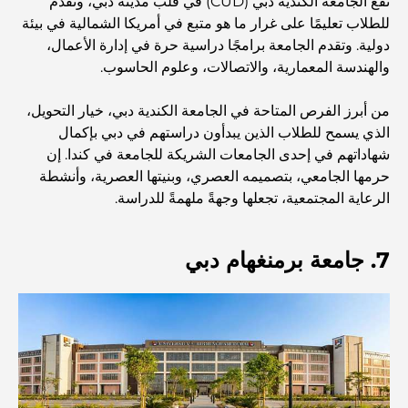
تقع الجامعة الكندية دبي (CUD) في قلب مدينة دبي، وتقدم
المستوى في دبي
للطلاب تعليمًا على غرار ما هو متبع في أمريكا الشمالية في بيئة
دولية. وتقدم الجامعة برامجًا دراسية حرة في إدارة الأعمال،
صالات رياضية في مركز دبي المالي العالمي: حيث يلتقي اللياقة
والهندسة المعمارية، والاتصالات، وعلوم الحاسوب.
البدنية بأسلوب حياة الأعمال
من أبرز الفرص المتاحة في الجامعة الكندية دبي، خيار التحويل،
الذي يسمح للطلاب الذين يبدأون دراستهم في دبي بإكمال
أندر سيارة في العالم: أساطير السيارات التي لا تُقدر بثمن
شهاداتهم في إحدى الجامعات الشريكة للجامعة في كندا. إن
حرمها الجامعي، بتصميمه العصري، وبنيتها العصرية، وأنشطة
منصات التداول في الإمارات العربية المتحدة: دليل للمستثمرين
الرعاية المجتمعية، تجعلها وجهةً ملهمةً للدراسة.
العصريين
7. جامعة برمنغهام دبي
نادي شاطئ العائلة في دبي: حيث يلتقي المرح بالاسترخاء
أفضل مدارس البكالوريا الدولية في دبي: دليل شامل لأولياء
الأمور
المخطط الرئيسي لتلال دبي: رؤية للحياة المجتمعية العصرية