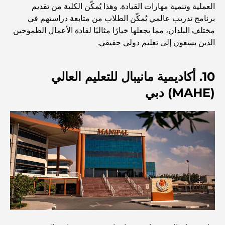
العملية وتنمية مهارات القيادة. وهذا يُمكّن الكلية من تقديم
العمارة العثمانية: إرث غني من الفن والثقافة والإمبراطورية
برنامج تدريب عالمي يُمكّن الطلاب من متابعة دراستهم في
مختلف البلدان، مما يجعلها خيارًا مثاليًا لقادة الأعمال الطموحين
الذين يسعون إلى تعليم دولي حقيقي.
كيف تختار مستشارًا ماليًا في دبي؟
10. أكاديمية مانيبال للتعليم العالي
أغلى الطائرات الخاصة: نظرة على عالم الرفاهية في عالم
الطيران للمليارديرات
(MAHE) دبي
أغلى خواتم الخطوبة في العالم
المدارس الهندية في دبي: الدليل الأمثل للآباء
Exploring The Most Iconic Landmarks In Abu
Dhabi