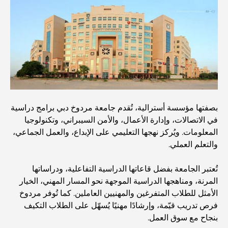
أغلى سيارات مرسيدس التي تم تصنيعها على الإطلاق
الانتقال إلى دبي من أستراليا: دليل شامل للانتقال
رحلة سفاري فاخرة ليلية في دبي: ملاذ فاخر
بصفتها مؤسسة أسترالية، تُقدم جامعة مردوخ دبي برامج دراسية
في الاتصالات، وإدارة الأعمال، والأمن السيبراني، وتكنولوجيا
المعلومات. ويُركز نهجها التعليمي على الإبداع، والعمل الجماعي،
أغلى سيارات تسلا: الابتكار يلتقي بالأداء
والتعلم العملي.
تُعتبر الجامعة بفضل قاعاتها الدراسية التفاعلية، ودراساتها
مطاعم الوصل: أشهر أماكن تناول الطعام في دبي
المرنة، ومناهجها الدراسية الموجهة نحو المسار المهني، الخيار
الأمثل للطلاب المتفرغين والمهنيين العاملين. كما تُوفر مردوخ
فرص تدريب قيّمة، وإرشادًا مهنيًا يُسهّل على الطلاب التكيف
أغنى عشر دول في العالم
بنجاح مع سوق العمل.