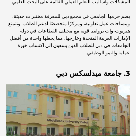
المشكلات وأساليب التعلم العملي القائمة على البحث العلمي.
اكتشف ممشى نخلة جميرا: جولة بين الفخامة والإطلالات الخلابة
يضم حرمها الجامعي في مجمع دبي للمعرفة مختبرات حديثة،
ومساحات عمل تعاونية، ومركزًا متخصصًا لدعم الطلاب. وتتمتع
أفضل المناطق للسكن في دبي مع العائلة: اكتشف أفضل
الخيارات
هيريوت-وات بروابط قوية مع مختلف القطاعات في دولة
الإمارات العربية المتحدة وخارجها، مما يجعلها واحدة من أفضل
الجامعات في دبي للطلاب الذين يسعون إلى اكتساب خبرة
فنادق الخمس نجوم في دبي: فخامة لا مثيل لها لكل مسافر
عملية والنمو الوظيفي.
أشياء يمكنك القيام بها في وسط مدينة دبي: دليلك الشامل
3. جامعة ميدلسكس دبي
أفضل أماكن الإفطار في دبي: أفضل 7 أماكن لا تُضاهى لتجربة
إفطار رمضاني لا يُنسى
المقاهي في منطقة الخليج التجاري: مزيج مثالي من القهوة
والمجتمع
مطاعم دبي الحائزة على نجمة ميشلان: جولة مغامرة لعشاق