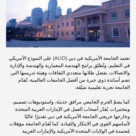
منازل متوافقة مع مبادئ فاستو: دليل عملي لتحقيق التوازن
والانسجام
أفضل شركات تنسيق الحدائق في دبي: تحويل المساحات
الخارجية
تعتمد الجامعة الأمريكية في دبي (AUD) على النموذج الأمريكي
أفضل شركات نقل الأثاث في دبي: دليل شامل
في التعليم، وتُطبّق برامج الهندسة المعمارية والهندسة والإدارة
والاتصالات. بفضل طلابها متعددي الثقافات وهيئة تدريسها التي
نخلة جبل علي مقابل نخلة جميرا: مقارنة واضحة لمشتري
تضم أساتذة ذوي خبرة من أفضل الجامعات العالمية، تُقدّم
العقارات الأذكياء
الجامعة تجربة تعليمية شيّقة.
كما يضمّ الحرم الجامعي مرافق حديثة، واستوديوهات تصميم،
اكتشف جزيرة القمر في دبي: دليلك الأمثل
ومختبرات. يُقدّر أصحاب العمل في الإمارات العربية المتحدة
وخارجها خريجي الجامعة الأمريكية في دبي تقديرًا عاليًا
لأساسهم القوي في الابتكار والقيادة. كما تُقدّم الجامعة مؤهلات
استكشاف المواقع التاريخية في دبي: رحلة عبر الزمن
مُعتمدة في الولايات المتحدة الأمريكية والإمارات العربية