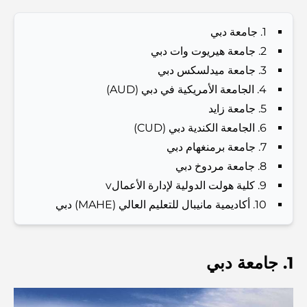
Investors and Residents
1. جامعة دبي
Best Schools in Downtown Dubai: A Guide for
2. جامعة هيريوت وات دبي
Families
3. جامعة ميدلسكس دبي
أشياء يمكنك القيام بها في دبي خلال فصل الصيف: دليلك الأمثل
4. الجامعة الأمريكية في دبي (AUD)
للتغلب على الحرارة
5. جامعة زايد
6. الجامعة الكندية دبي (CUD)
أفضل الهدايا الفاخرة للرجال: أفكار هدايا مميزة وخالدة
7. جامعة برمنغهام دبي
8. جامعة مردوخ دبي
9. كلية هولت الدولية لإدارة الأعمالv
Best Hotels in Business Bay, Dubai: Your Ultimate
Guide
10. أكاديمية مانيبال للتعليم العالي (MAHE) دبي
المدارس القريبة من نخلة جميرا: دليل شامل للعائلات
1. جامعة دبي
Dubai Vision 2040 - Green Living, Scenic Routes
and a Smarter Metro Network