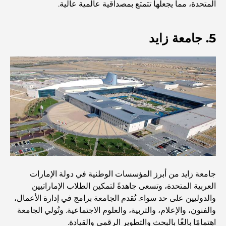
المتحدة، مما يجعلها تتمتع بمصداقية عالمية عالية.
أفضل 7 مطاعم في خور دبي لتناول الطعام فيها
5. جامعة زايد
أفضل المدارس في دبي مارينا: دليل مناسب للعائلات
مطاعم في دبي هيلز: أفضل أماكن تناول الطعام في مركز متنامٍ
أفضل ملاعب الجولف للبطولات في دبي
المجتمعات السكنية المطلة على الواجهة البحرية في دبي: حياة
فاخرة على شاطئ البحر
جامعة زايد من أبرز المؤسسات الوطنية في دولة الإمارات
العربية المتحدة، وتسعى جاهدةً لتمكين الطلاب الإماراتيين
والدوليين على حد سواء. تُقدم الجامعة برامج في إدارة الأعمال،
أفضل البنوك في دبي للمقيمين الأجانب: دليل مصرفي شامل
والفنون، والإعلام، والتربية، والعلوم الاجتماعية. وتُولي الجامعة
اهتمامًا بالغًا بالبحث والتطوير الرقمي والقيادة.