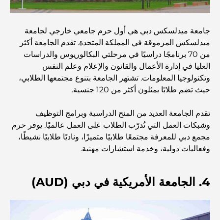
الطعام
جامعة ميدلسكس دبي هي أول حرم جامعي خارجي لجامعة
استكشاف مطاعم جميرا جولف إستيتس: دليل الطهي
ميدلسكس المرموقة في المملكة المتحدة. تقدم الجامعة أكثر
من 70 برنامجًا دراسيًا في مرحلتي البكالوريوس والدراسات
Dubai Horse Racing: Where Tradition Meets
العليا في إدارة الأعمال والقانون والإعلام وعلم النفس
Global Competition
وتكنولوجيا المعلومات. تشتهر الجامعة بتنوع مجتمعها الطلابي،
حيث تضم طلابًا يمثلون أكثر من 120 جنسية.
المقاهي في نخلة جميرا: دليل لأفضل أماكن القهوة وأسلوب
الحياة في الجزيرة
تقدم الجامعة العديد من المنح الدراسية وبرامج التوظيف
وشبكات العمل التي تُدرّب الطلاب على العمل عالميًا. يوفر حرم
مجمع دبي للمعرفة مجتمعًا طلابيًا متميزًا، وناديًا طلابيًا نشيطًا،
أفضل وجبات الإفطار في دبي: اختياراتي المفضلة لعام 2026
وفعاليات دولية، وخدمة استشارات مهنية.
كيفية الحصول على قرض عقاري في دبي: الدليل الشامل
4. الجامعة الأمريكية في دبي (AUD)
مخطط تلال الغاف الرئيسي: معيار جديد للحياة المتكاملة في
دبي