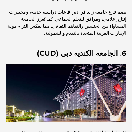
أفضل مطاعم شرائح اللحم في دبي: دليل لعشاق اللحوم
يضم فرع جامعة زايد في دبي قاعات دراسية حديثة، ومختبرات
إنتاج إعلامي، ومرافق للتعلم الجماعي. كما تُعزز الجامعة
المساواة بين الجنسين والتفاهم الثقافي، مما يعكس التزام دولة
أغلى دولة في العالم: تصنيف عالمي لتكاليف المعيشة
الإمارات العربية المتحدة بالتقدم والشمولية.
دليل صالات الرياضة في داماك هيلز: أفضل خيارات اللياقة
6. الجامعة الكندية دبي (CUD)
البدنية في المنطقة المحيطة
أفضل مراكز التسوق في دبي للتسوق والترفيه
أنشطة يمكنك القيام بها في مركز دبي المالي العالمي:
استكشف أكثر مناطق دبي حيوية
بطاقات الائتمان في الإمارات العربية المتحدة: دليل شامل
للإنفاق الذكي
مستشفى في مركز دبي المالي العالمي: رعاية طبية عالمية