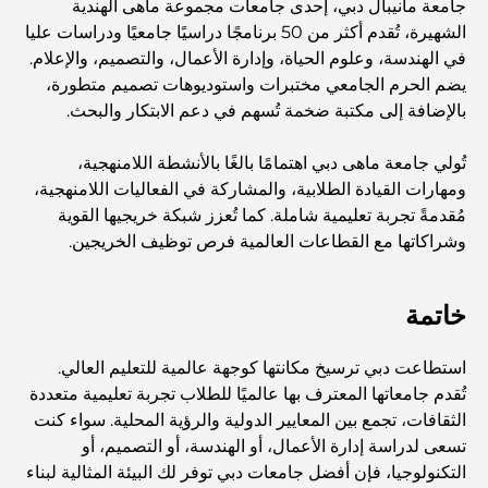
المدارس في أبوظبي: الدليل الأمثل لأفضل مدارس العاصمة
جامعة مانيبال دبي، إحدى جامعات مجموعة ماهى الهندية
الشهيرة، تُقدم أكثر من 50 برنامجًا دراسيًا جامعيًا ودراسات عليا
في الهندسة، وعلوم الحياة، وإدارة الأعمال، والتصميم، والإعلام.
مطاعم أبوظبي: جولة شهية في العاصمة
يضم الحرم الجامعي مختبرات واستوديوهات تصميم متطورة،
بالإضافة إلى مكتبة ضخمة تُسهم في دعم الابتكار والبحث.
يشتهر مجمع مشرف مول بشكل خاص بسوقه الكبير للأطعمة
تُولي جامعة ماهى دبي اهتمامًا بالغًا بالأنشطة اللامنهجية،
الطازجة، والذي يضم أكشاكاً لبيع المنتجات الزراعية والمأكولات
البحرية والمأكولات المحلية المميزة. وإلى جانب متاجر الأزياء
ومهارات القيادة الطلابية، والمشاركة في الفعاليات اللامنهجية،
والإلكترونيات ومناطق ألعاب الأطفال، يوفر المجمع تجربة تسوق
مُقدمةً تجربة تعليمية شاملة. كما تُعزز شبكة خريجيها القوية
متوازنة وغنية بالثقافة.
وشراكاتها مع القطاعات العالمية فرص توظيف الخريجين.
مراكز التسوق في أبوظبي: دليلك لأفضل أماكن التسوق في
المدينة
خاتمة
استطاعت دبي ترسيخ مكانتها كوجهة عالمية للتعليم العالي.
أفضل شواطئ أبوظبي لقضاء يوم مثالي
تُقدم جامعاتها المعترف بها عالميًا للطلاب تجربة تعليمية متعددة
الثقافات، تجمع بين المعايير الدولية والرؤية المحلية. سواء كنت
تسعى لدراسة إدارة الأعمال، أو الهندسة، أو التصميم، أو
أفضل الجزر في أبوظبي التي يجب عليك استكشافها
التكنولوجيا، فإن أفضل جامعات دبي توفر لك البيئة المثالية لبناء