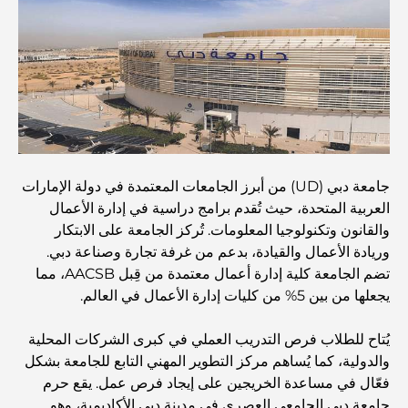
أفضل المقاهي في دبي بإطلالة خلابة: مزيج مثالي من المذاق
الرائع والمناظر الطبيعية الساحرة
مطاعم بإطلالة على برج العرب: تجربة طعام استثنائية في دبي
دليل شامل لأندية شاطئ نخلة جميرا لعام 2026
جامعة دبي (UD) من أبرز الجامعات المعتمدة في دولة الإمارات
العربية المتحدة، حيث تُقدم برامج دراسية في إدارة الأعمال
والقانون وتكنولوجيا المعلومات. تُركز الجامعة على الابتكار
المطاعم الإيطالية في وسط مدينة دبي: تذوق إيطاليا في قلب
المدينة
وريادة الأعمال والقيادة، بدعم من غرفة تجارة وصناعة دبي.
تضم الجامعة كلية إدارة أعمال معتمدة من قِبل AACSB، مما
يجعلها من بين 5% من كليات إدارة الأعمال في العالم.
أفضل 7 نوادي رياضية في دبي هيلز: اللياقة البدنية في أبهى
صورها
يُتاح للطلاب فرص التدريب العملي في كبرى الشركات المحلية
والدولية، كما يُساهم مركز التطوير المهني التابع للجامعة بشكل
الدليل الأمثل لمطاعم الطعام الفاخر في نخلة جميرا
فعّال في مساعدة الخريجين على إيجاد فرص عمل. يقع حرم
جامعة دبي الجامعي العصري في مدينة دبي الأكاديمية، وهو