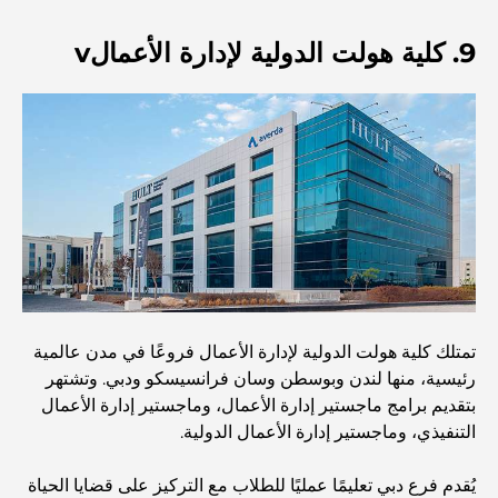
أنشطة يمكنك القيام بها مع الأطفال في دبي: دليل عائلي شامل
9. كلية هولت الدولية لإدارة الأعمالv
أفضل المنتجعات الشاطئية في دبي لقضاء عطلة فاخرة
أماكن رومانسية في دبي للحظات لا تُنسى
أفضل إقامة محلية في دبي: أفضل الفنادق والمنتجعات
تمتلك كلية هولت الدولية لإدارة الأعمال فروعًا في مدن عالمية
أفضل المطاعم لتناول غداء عمل في مركز دبي المالي العالمي
رئيسية، منها لندن وبوسطن وسان فرانسيسكو ودبي. وتشتهر
بتقديم برامج ماجستير إدارة الأعمال، وماجستير إدارة الأعمال
التنفيذي، وماجستير إدارة الأعمال الدولية.
أغلى ماركات الملابس في العالم
يُقدم فرع دبي تعليمًا عمليًا للطلاب مع التركيز على قضايا الحياة