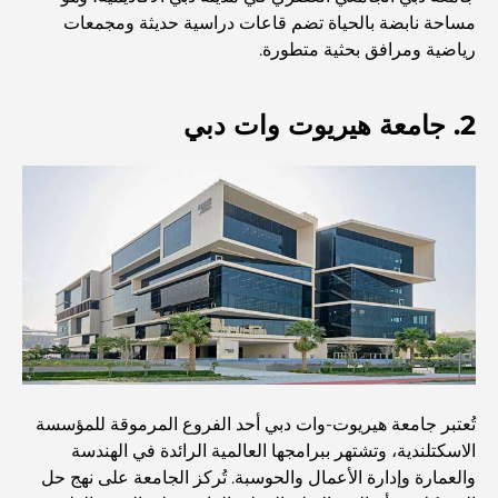
مساحة نابضة بالحياة تضم قاعات دراسية حديثة ومجمعات
اكتشف أفضل وجبة إفطار في منطقة الخليج التجاري، دبي
رياضية ومرافق بحثية متطورة.
المستشفيات الحكومية في دبي: رعاية صحية شاملة للجميع
2. جامعة هيريوت وات دبي
أغلى سيارة لامبورغيني على الإطلاق: قائمة هواة الجمع
أغلى مدارس جيمس في دبي: دليل شامل للآباء
أفضل المدارس القريبة من داماك هيلز 2: دليل للعائلات
تُعتبر جامعة هيريوت-وات دبي أحد الفروع المرموقة للمؤسسة
أفضل المطاعم الهندية في دبي: رحلة طهي
الاسكتلندية، وتشتهر ببرامجها العالمية الرائدة في الهندسة
والعمارة وإدارة الأعمال والحوسبة. تُركز الجامعة على نهج حل