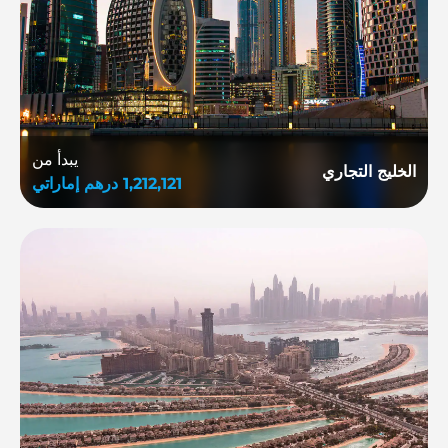
يبدأ من
الخليج التجاري
1,212,121
درهم إماراتي