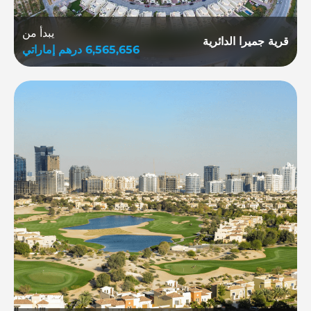
يبدأ من
قرية جميرا الدائرية
6,565,656
درهم إماراتي