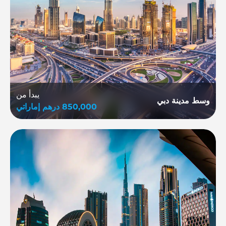
يبدأ من
وسط مدينة دبي
850,000
درهم إماراتي