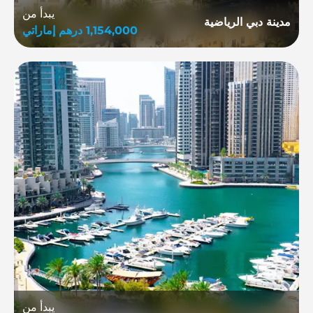
يبدأ من
مدينة دبي الرياضية
1,154,000
درهم إماراتي
يبدأ من