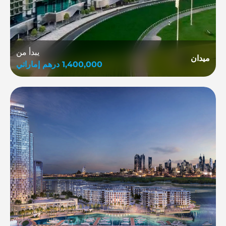
يبدأ من
ميدان
1,400,000
درهم إماراتي