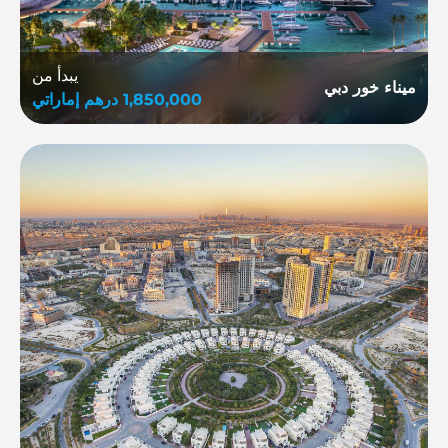
يبدأ من
ميناء خور دبي
1,850,000
درهم إماراتي