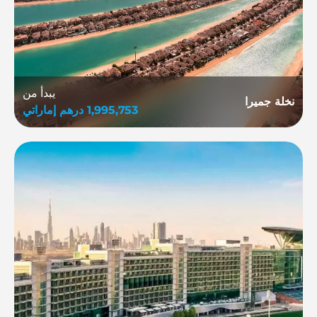
يبدأ من
نخلة جميرا
1,995,753
درهم إماراتي