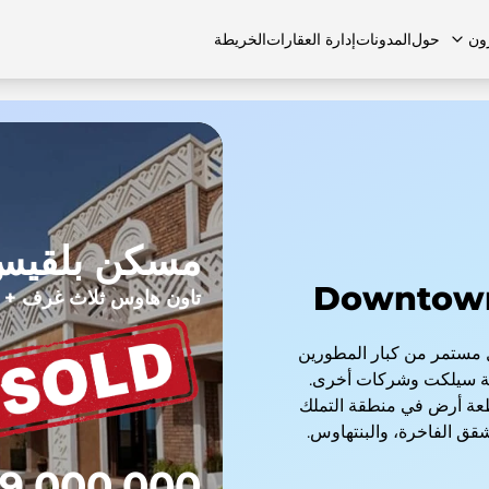
ون
حول
المدونات
إدارة العقارات
الخريطة
لشائعة
منازل تاون هاوس
منازل تاون هاوس
الوظائف
الفلل
الفلل
اتصل بنا
الشقق
مسكن بلقي
تاون هاوس ثلاث غرف + 
 مستمر من كبار المطورين
عة سيلكت وشركات أخرى.
اء العقارات في دبي في 23 منطقة و45 قطعة أرض في منطقة التملك
شقق الفاخرة، والبنتهاوس.
9,000,000 درهم إماراتي