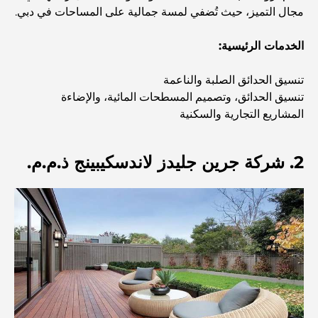
مجال التميز، حيث تُضفي لمسة جمالية على المساحات في دبي.
اكتشف أفضل وجبة إفطار في منطقة الخليج التجاري، دبي
الخدمات الرئيسية:
المستشفيات الحكومية في دبي: رعاية صحية شاملة للجميع
تنسيق الحدائق الصلبة والناعمة
تنسيق الحدائق، وتصميم المسطحات المائية، والإضاءة
المشاريع التجارية والسكنية
أغلى سيارة لامبورغيني على الإطلاق: قائمة هواة الجمع
2. شركة جرين جليدز لاندسكيبينج ذ.م.م.
أغلى مدارس جيمس في دبي: دليل شامل للآباء
أفضل المدارس القريبة من داماك هيلز 2: دليل للعائلات
أفضل المطاعم الهندية في دبي: رحلة طهي