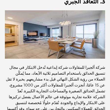
3. التعاقد الجبري
الطعام
استكشاف مطاعم جميرا جولف إستيتس: دليل الطهي
Dubai Horse Racing: Where Tradition Meets
Global Competition
المقاهي في نخلة جميرا: دليل لأفضل أماكن القهوة وأسلوب
الحياة في الجزيرة
شركة ألجبرا للمقاولات شركة إبداعية تُدخل الابتكار في مجال
أفضل وجبات الإفطار في دبي: اختياراتي المفضلة لعام 2026
تنسيق الحدائق باستخدام التصاميم ثلاثية الأبعاد، مما يُمكّن
العملاء من رؤية الشكل النهائي قبل بدء مشاريعهم. بخبرة لا تقل
عن 15 عامًا، أنجزت ألجبرا للمقاولات أكثر من 1000 مشروع،
كيفية الحصول على قرض عقاري في دبي: الدليل الشامل
تشمل الحدائق الصغيرة والمساحات التجارية الكبيرة. تُعدّ
الشركة علامة تجارية موثوقة في عالم الأعمال بفضل تركيزها
على الابتكار والإبداع والجودة. تُقدّم حلولًا مُخصصة لتنسيق
مخطط تلال الغاف الرئيسي: معيار جديد للحياة المتكاملة في
الحدائق للعملاء السكنيين والتجاريين على حدٍ سواء. وقد أكسبها