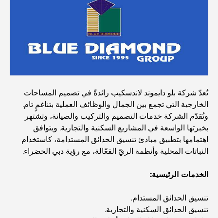
أغلى سيارات مرسيدس التي تم تصنيعها على الإطلاق
الانتقال إلى دبي من أستراليا: دليل شامل للانتقال
تُعدّ شركة بلو دايموند لاندسكيب رائدةً في تصميم المساحات
رحلة سفاري فاخرة ليلية في دبي: ملاذ فاخر
الخارجية التي تجمع بين الجمال والوظائف العملية بتناغمٍ تام.
وتُقدّم الشركة خدمات التصميم والتركيب والصيانة، وتشتهر
بخبرتها الواسعة في المشاريع السكنية والتجارية. ويتوافق
أغلى سيارات تسلا: الابتكار يلتقي بالأداء
اهتمامها بتطبيق مبادئ تنسيق الحدائق المستدامة، كاستخدام
النباتات المحلية وأنظمة الريّ الفعّالة، مع رؤية دبي الخضراء.
مطاعم الوصل: أشهر أماكن تناول الطعام في دبي
الخدمات الرئيسية:
تنسيق الحدائق المستدام.
أغنى عشر دول في العالم
تنسيق الحدائق السكنية والتجارية.