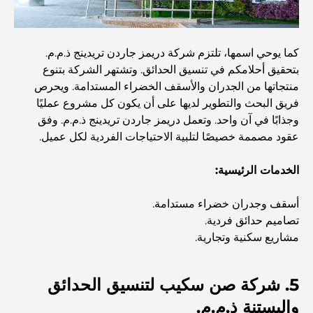
أفضل 7 مطاعم في خور دبي لتناول الطعام فيها
كما يوحي اسمها، تلتزم شركة دريمز جاردن تريدينج ذ.م.م.
بتحقيق أحلامكم في تنسيق الحدائق. وتشتهر الشركة بتنوع
أفضل المدارس في دبي مارينا: دليل مناسب للعائلات
منتجاتها من الجدران والأسقف الخضراء المستدامة. ويحرص
فريق البحث والتطوير لديها على أن يكون كل مشروع عمليًا
وجذابًا في آن واحد. وتعمل دريمز جاردن تريدينج ذ.م.م. وفق
مطاعم في دبي هيلز: أفضل أماكن تناول الطعام في مركز متنامٍ
عقود مصممة خصيصًا لتلبية الاحتياجات الفردية لكل عميل.
الخدمات الرئيسية:
أفضل ملاعب الجولف للبطولات في دبي
أسقف وجدران خضراء مستدامة.
تصاميم حدائق فردية.
المجتمعات السكنية المطلة على الواجهة البحرية في دبي: حياة
مشاريع سكنية وتجارية.
فاخرة على شاطئ البحر
5. شركة صن سكيب لتنسيق الحدائق
أفضل البنوك في دبي للمقيمين الأجانب: دليل مصرفي شامل
والبستنة ذ.م.م.