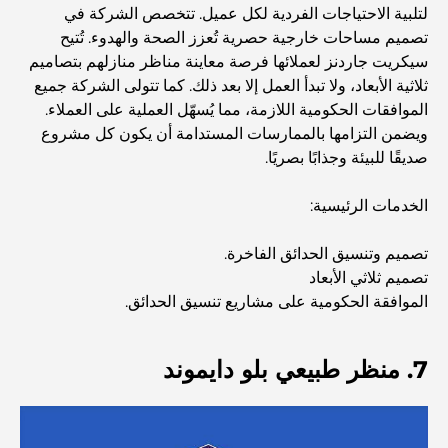
المخطط الرئيسي لتلال دبي: رؤية للحياة المجتمعية العصرية
لتلبية الاحتياجات الفردية لكل عميل. تتخصص الشركة في
تصميم مساحات خارجية حصرية تُعزز الصحة والهدوء. تُتيح
سيكريت جاردنز لعملائها فرصة معاينة مناظر منازلهم بتصاميم
مطعم دار أوبرا دبي: حيث يلتقي الطعام الفاخر بالثقافة
ثلاثية الأبعاد، ولا تبدأ العمل إلا بعد ذلك. كما تتولى الشركة جميع
الموافقات الحكومية اللازمة، مما يُسهّل العملية على العملاء.
ويضمن التزامها بالممارسات المستدامة أن يكون كل مشروع
أغلى ماركات البدلات التي تُعرّف مفهوم الخياطة الفاخرة
صديقًا للبيئة وجذابًا بصريًا.
الخدمات الرئيسية:
مطاعم شاطئ J1: وجهة دبي الجديدة لتناول الطعام الفاخر
تصميم وتنسيق الحدائق الفاخرة.
تصميم ثلاثي الأبعاد
أغلى ساعات رولكس التي بيعت على الإطلاق
الموافقة الحكومية على مشاريع تنسيق الحدائق.
حضانة أطفال في دبي هيلز: دليل للآباء
7. منظر طبيعي بلو دايموند
أفضل المقاهي في وسط مدينة دبي: دليل شامل لعشاق القهوة