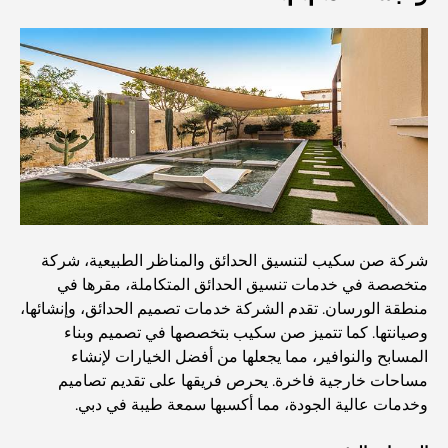
أفضل مطاعم شرائح اللحم في دبي: دليل لعشاق اللحوم
أغلى دولة في العالم: تصنيف عالمي لتكاليف المعيشة
دليل صالات الرياضة في داماك هيلز: أفضل خيارات اللياقة
البدنية في المنطقة المحيطة
أفضل مراكز التسوق في دبي للتسوق والترفيه
شركة صن سكيب لتنسيق الحدائق والمناظر الطبيعية، شركة
متخصصة في خدمات تنسيق الحدائق المتكاملة، مقرها في
منطقة الورسان. تقدم الشركة خدمات تصميم الحدائق، وإنشائها،
أنشطة يمكنك القيام بها في مركز دبي المالي العالمي:
استكشف أكثر مناطق دبي حيوية
وصيانتها. كما تتميز صن سكيب بتخصصها في تصميم وبناء
المسابح والنوافير، مما يجعلها من أفضل الخيارات لإنشاء
مساحات خارجية فاخرة. يحرص فريقها على تقديم تصاميم
بطاقات الائتمان في الإمارات العربية المتحدة: دليل شامل
للإنفاق الذكي
وخدمات عالية الجودة، مما أكسبها سمعة طيبة في دبي.