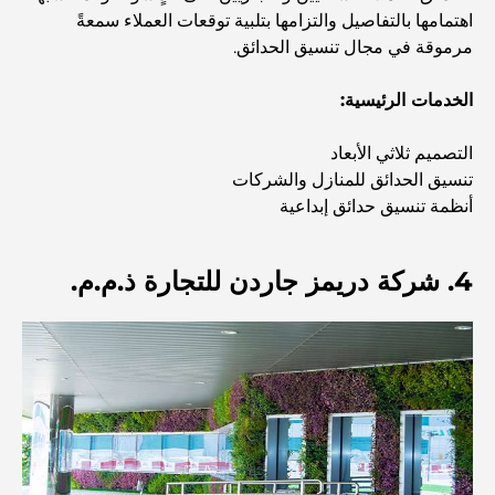
دبي
اهتمامها بالتفاصيل والتزامها بتلبية توقعات العملاء سمعةً
مرموقة في مجال تنسيق الحدائق.
منازل متوافقة مع مبادئ فاستو: دليل عملي لتحقيق التوازن
والانسجام
الخدمات الرئيسية:
أفضل شركات تنسيق الحدائق في دبي: تحويل المساحات
التصميم ثلاثي الأبعاد
الخارجية
تنسيق الحدائق للمنازل والشركات
أنظمة تنسيق حدائق إبداعية
أفضل شركات نقل الأثاث في دبي: دليل شامل
4. شركة دريمز جاردن للتجارة ذ.م.م.
نخلة جبل علي مقابل نخلة جميرا: مقارنة واضحة لمشتري
العقارات الأذكياء
اكتشف جزيرة القمر في دبي: دليلك الأمثل
استكشاف المواقع التاريخية في دبي: رحلة عبر الزمن