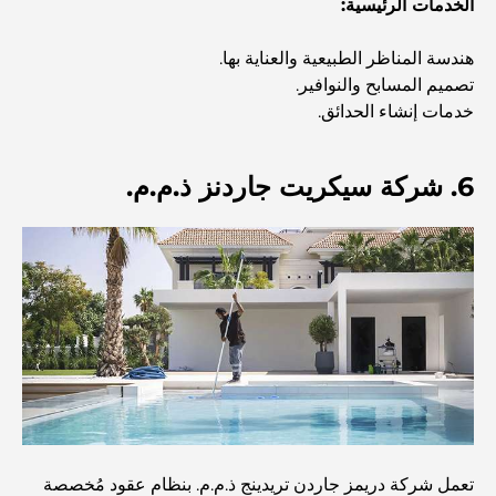
الخدمات الرئيسية:
مستشفى في مركز دبي المالي العالمي: رعاية طبية عالمية
المستوى في دبي
هندسة المناظر الطبيعية والعناية بها.
تصميم المسابح والنوافير.
صالات رياضية في مركز دبي المالي العالمي: حيث يلتقي اللياقة
البدنية بأسلوب حياة الأعمال
خدمات إنشاء الحدائق.
أندر سيارة في العالم: أساطير السيارات التي لا تُقدر بثمن
6. شركة سيكريت جاردنز ذ.م.م.
منصات التداول في الإمارات العربية المتحدة: دليل للمستثمرين
العصريين
نادي شاطئ العائلة في دبي: حيث يلتقي المرح بالاسترخاء
أفضل مدارس البكالوريا الدولية في دبي: دليل شامل لأولياء
الأمور
تعمل شركة دريمز جاردن تريدينج ذ.م.م. بنظام عقود مُخصصة