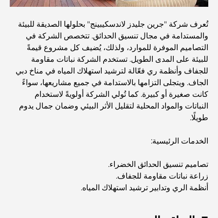
اكتشف ممشى نخلة جميرا: جولة بين الفخامة والإطلالات الخلابة
تُعرف شركة "جرين جليدز لاندسكيبينج" بحلولها الصديقة للبيئة
والمستدامة في مجال تنسيق الحدائق. تتخصص الشركة في
أفضل المناطق للسكن في دبي مع العائلة: اكتشف أفضل
التصاميم الموفرة للموارد، ولذلك، يُضيف كل مشروع قيمةً
الخيارات
للبيئة على المدى الطويل. تستخدم الشركة نباتات مقاومة
للجفاف وأنظمة ري فعّالة لترشيد استهلاك المياه في مناخ دبي
فنادق الخمس نجوم في دبي: فخامة لا مثيل لها لكل مسافر
الجاف. ويتجلى التزامها بالاستدامة في جميع مشاريعها، سواءً
كانت صغيرة أو كبيرة. كما تُولي الشركة أولويةً لاستخدام
النباتات والمواد المحلية لتقليل الأثر البيئي وضمان جمال يدوم
أشياء يمكنك القيام بها في وسط مدينة دبي: دليلك الشامل
طويلًا.
الخدمات الرئيسية:
أفضل أماكن الإفطار في دبي: أفضل 7 أماكن لا تُضاهى لتجربة
إفطار رمضاني لا يُنسى
تصاميم تنسيق الحدائق الخضراء.
زراعة نباتات مقاومة للجفاف.
المقاهي في منطقة الخليج التجاري: مزيج مثالي من القهوة
أنظمة الري وتدابير ترشيد استهلاك المياه.
والمجتمع
مطاعم دبي الحائزة على نجمة ميشلان: جولة مغامرة لعشاق