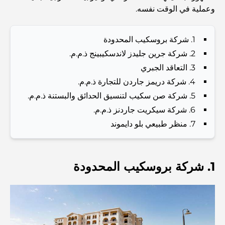
Investors and Residents
وعملية في الوقت نفسه.
Best Schools in Downtown Dubai: A Guide for
1. شركة بروسكيب المحدودة
Families
2. شركة جرين جليدز لاندسكيبينج ذ.م.م.
3. التعاقد الجبري
أشياء يمكنك القيام بها في دبي خلال فصل الصيف: دليلك الأمثل
للتغلب على الحرارة
4. شركة دريمز جاردن للتجارة ذ.م.م.
5. شركة صن سكيب لتنسيق الحدائق والبستنة ذ.م.م.
أفضل الهدايا الفاخرة للرجال: أفكار هدايا مميزة وخالدة
6. شركة سيكريت جاردنز ذ.م.م.
7. منظر طبيعي بلو دايموند
Best Hotels in Business Bay, Dubai: Your Ultimate
Guide
1. شركة بروسكيب المحدودة
المدارس القريبة من نخلة جميرا: دليل شامل للعائلات
Dubai Vision 2040 - Green Living, Scenic Routes
and a Smarter Metro Network