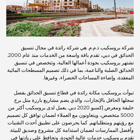
أفضل المقاهي في دبي بإطلالة خلابة: مزيج مثالي من المذاق
الرائع والمناظر الطبيعية الساحرة
مطاعم بإطلالة على برج العرب: تجربة طعام استثنائية في دبي
شركة بروسكيب ذ.م.م. هي شركة رائدة في مجال تنسيق
الحدائق في دبي، تقدم باقة واسعة من الخدمات منذ عام 2000.
دليل شامل لأندية شاطئ نخلة جميرا لعام 2026
تشتهر بروسكيب بجودة أعمالها العالية، وتتخصص في تنسيق
الحدائق الصلبة والناعمة، بما في ذلك تصميم المسطحات المائية
المعقدة، وإضاءة المساحات الخضراء، وغيرها.
المطاعم الإيطالية في وسط مدينة دبي: تذوق إيطاليا في قلب
المدينة
تبوأت بروسكيب مكانة رائدة في قطاع تنسيق الحدائق بفضل
سجلها الحافل بالإنجازات، والذي يضم مشاريع بارزة مثل برج
أفضل 7 نوادي رياضية في دبي هيلز: اللياقة البدنية في أبهى
خليفة ومعرض إكسبو 2020 دبي. يعمل لدى بروسكيب أكثر من
صورها
5000 متخصص، ويتعاونون مع العملاء لضمان توافق كل تصميم
مع رؤيتهم ومتطلباتهم. كما يحرصون على تطبيق أحدث التقنيات
الدليل الأمثل لمطاعم الطعام الفاخر في نخلة جميرا
وأفضل الممارسات لضمان استدامة كل مشروع وصديق للبيئة.
تقدم بروسكيب خدمات عالية الجودة، وتحافظ على ريادتها في