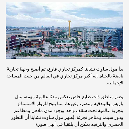
مخطط تلال الغاف الرئيسي: معيار جديد للحياة المتكاملة في
دبي
منازل متوافقة مع مبادئ فاستو: دليل عملي لتحقيق التوازن
والانسجام
أفضل شركات تنسيق الحدائق في دبي: تحويل المساحات
الخارجية
أفضل شركات نقل الأثاث في دبي: دليل شامل
بدأ مول ساوث تشاينا كمركز تجاري فارغ، ثم أصبح وجهةً تجاريةً
نابضةً بالحياة. إنه أكبر مركز تجاري في العالم من حيث المساحة
الإجمالية.
نخلة جبل علي مقابل نخلة جميرا: مقارنة واضحة لمشتري
العقارات الأذكياء
يضم مناطق ذات طابع خاص تعكس مدنًا عالميةً مهمة، مثل
باريس والبندقية ومصر، وغيرها، مما يتيح للزوار الاستمتاع
اكتشف جزيرة القمر في دبي: دليلك الأمثل
بتجربة عالمية تحت سقف واحد. بوجود مدن ملاهي ومطاعم
ودور سينما ومتاجر تجزئة، يُظهر مول ساوث تشاينا أن التطور
الحضري والترفيه يمكن أن يلتقيا في أبهى صورة.