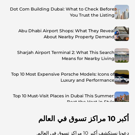
Dot Com Building Dubai: What to Check Before
You Trust the Listing
Abu Dhabi Airport Shops: What They Reveal
About Nearby Property Demand
Sharjah Airport Terminal 2: What This Search
Means for Nearby Living
Top 10 Most Expensive Porsche Models: Icons of
Luxury and Performance
Top 10 Must-Visit Places in Dubai This Summer:
Beat the Heat in Style
أكبر 10 مراكز تسوق في العالم
Top 7 Busiest Airports in the World: Hub of Global
Travel
دعونا نستكشف أكبر 10 مراكز تسوق في العالم.