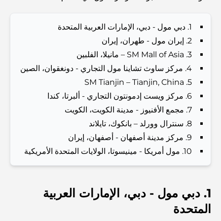
Abu Dhabi vs Dubai: A Practical Comparison for
Investors and Residents
1. دبي مول - دبي، الإمارات العربية المتحدة
2. إيران مول - طهران، إيران
Best Schools in Downtown Dubai: A Guide for
Families
3. SM Mall of Asia – مانيلا، الفلبين
4. مركز ساوث تشاينا مول التجاري - دونغقوان، الصين
أشياء يمكنك القيام بها في دبي خلال فصل الصيف: دليلك الأمثل
5. SM Tianjin – Tianjin, China
للتغلب على الحرارة
6. مركز ويست إدمونتون التجاري - ألبرتا، كندا
7. مجمع الأفنيوز - مدينة الكويت، الكويت
أفضل الهدايا الفاخرة للرجال: أفكار هدايا مميزة وخالدة
8. سنترال وورلد – بانكوك، تايلاند
9. مركز مدينة أصفهان - أصفهان، إيران
Best Hotels in Business Bay, Dubai: Your Ultimate
10. مول أمريكا - مينيسوتا، الولايات المتحدة الأمريكية
Guide
المدارس القريبة من نخلة جميرا: دليل شامل للعائلات
1. دبي مول - دبي، الإمارات العربية
المتحدة
Dubai Vision 2040 - Green Living, Scenic Routes