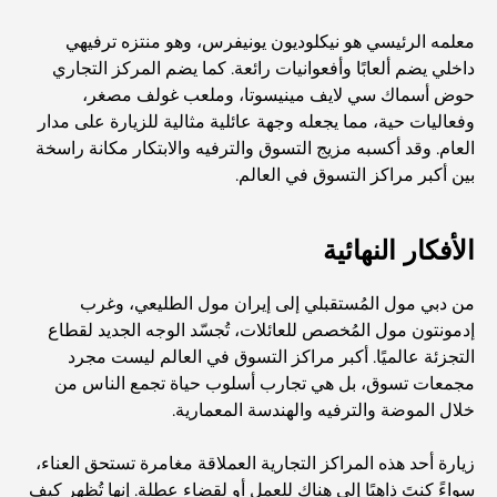
المدارس في أبوظبي: الدليل الأمثل لأفضل مدارس العاصمة
معلمه الرئيسي هو نيكلوديون يونيفرس، وهو منتزه ترفيهي
داخلي يضم ألعابًا وأفعوانيات رائعة. كما يضم المركز التجاري
حوض أسماك سي لايف مينيسوتا، وملعب غولف مصغر،
مطاعم أبوظبي: جولة شهية في العاصمة
وفعاليات حية، مما يجعله وجهة عائلية مثالية للزيارة على مدار
العام. وقد أكسبه مزيج التسوق والترفيه والابتكار مكانة راسخة
بين أكبر مراكز التسوق في العالم.
يشتهر مجمع مشرف مول بشكل خاص بسوقه الكبير للأطعمة
الطازجة، والذي يضم أكشاكاً لبيع المنتجات الزراعية والمأكولات
البحرية والمأكولات المحلية المميزة. وإلى جانب متاجر الأزياء
الأفكار النهائية
والإلكترونيات ومناطق ألعاب الأطفال، يوفر المجمع تجربة تسوق
متوازنة وغنية بالثقافة.
من دبي مول المُستقبلي إلى إيران مول الطليعي، وغرب
مراكز التسوق في أبوظبي: دليلك لأفضل أماكن التسوق في
إدمونتون مول المُخصص للعائلات، تُجسّد الوجه الجديد لقطاع
المدينة
التجزئة عالميًا. أكبر مراكز التسوق في العالم ليست مجرد
مجمعات تسوق، بل هي تجارب أسلوب حياة تجمع الناس من
خلال الموضة والترفيه والهندسة المعمارية.
أفضل شواطئ أبوظبي لقضاء يوم مثالي
زيارة أحد هذه المراكز التجارية العملاقة مغامرة تستحق العناء،
سواءً كنتَ ذاهبًا إلى هناك للعمل أو لقضاء عطلة. إنها تُظهر كيف
أفضل الجزر في أبوظبي التي يجب عليك استكشافها