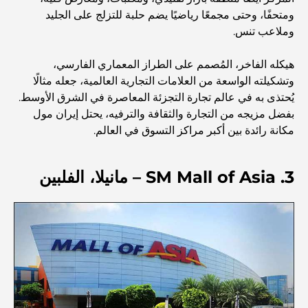
ومتحفًا، وحتى مجمعًا رياضيًا يضم حلبة للتزلج على الجليد
وملاعب تنس.
اكتشف ممشى نخلة جميرا: جولة بين الفخامة والإطلالات الخلابة
هيكله الفاخر، المُصمم على الطراز المعماري الفارسي،
أفضل المناطق للسكن في دبي مع العائلة: اكتشف أفضل
وتشكيلته الواسعة من العلامات التجارية العالمية، جعله مثالًا
الخيارات
يُحتذى به في عالم تجارة التجزئة المعاصرة في الشرق الأوسط.
بفضل مزيجه من التجارة والثقافة والترفيه، يحتل إيران مول
مكانة رائدة بين أكبر مراكز التسوق في العالم.
فنادق الخمس نجوم في دبي: فخامة لا مثيل لها لكل مسافر
3. SM Mall of Asia – مانيلا، الفلبين
أشياء يمكنك القيام بها في وسط مدينة دبي: دليلك الشامل
أفضل أماكن الإفطار في دبي: أفضل 7 أماكن لا تُضاهى لتجربة
إفطار رمضاني لا يُنسى
المقاهي في منطقة الخليج التجاري: مزيج مثالي من القهوة
والمجتمع