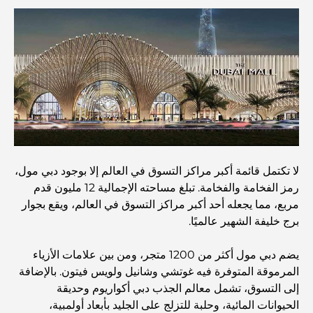
and a Smarter Metro Network
أفضل المقاهي في دبي بإطلالة خلابة: مزيج مثالي من المذاق
الرائع والمناظر الطبيعية الساحرة
مطاعم بإطلالة على برج العرب: تجربة طعام استثنائية في دبي
دليل شامل لأندية شاطئ نخلة جميرا لعام 2026
لا تكتمل قائمة أكبر مراكز التسوق في العالم إلا بوجود دبي مول،
رمز الفخامة والفخامة. تبلغ مساحته الإجمالية 12 مليون قدم
المطاعم الإيطالية في وسط مدينة دبي: تذوق إيطاليا في قلب
مربع، مما يجعله أحد أكبر مراكز التسوق في العالم، ويقع بجوار
المدينة
برج خليفة الشهير عالميًا.
أفضل 7 نوادي رياضية في دبي هيلز: اللياقة البدنية في أبهى
يضم دبي مول أكثر من 1200 متجر، ومن بين علامات الأزياء
صورها
المرموقة المتوفرة فيه غوتشي وشانيل ولويس فيتون. بالإضافة
إلى التسوق، تشمل معالم الجذب دبي أكواريوم وحديقة
الحيوانات المائية، وحلبة للتزلج على الجليد بأبعاد أولمبية،
الدليل الأمثل لمطاعم الطعام الفاخر في نخلة جميرا