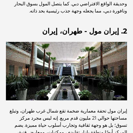
وحديقة الواقع الافتراضي دبي. كما يتصل المول بسوق البحار
ونافورة دبي، مما يجعله وجهة جذب رئيسية بحد ذاته.
اكتشف أفضل وجبة إفطار في منطقة الخليج التجاري، دبي
2. إيران مول - طهران، إيران
المستشفيات الحكومية في دبي: رعاية صحية شاملة للجميع
أغلى سيارة لامبورغيني على الإطلاق: قائمة هواة الجمع
أغلى مدارس جيمس في دبي: دليل شامل للآباء
أفضل المدارس القريبة من داماك هيلز 2: دليل للعائلات
إيران مول تحفة معمارية ضخمة تقع شمال غرب طهران، وتبلغ
مساحتها حوالي 21 مليون قدم مربع. إنه ليس مجرد مركز
تسوق؛ بل هو وجهة ثقافية وتجارب أسلوب حياة مميزة. يضم
أفضل المطاعم الهندية في دبي: رحلة طهي
المركز أيضًا منطقة بازار تقليدي، ومكتبات، ومعارض فنية،