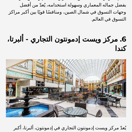
بفضل جماله المعماري وسهولة استخدامه، يُعدّ من أفضل
وجهات التسوق في شمال الصين، ومنافسًا قويًا بين أكبر مراكز
أفضل مطاعم شرائح اللحم في دبي: دليل لعشاق اللحوم
التسوق في العالم.
6. مركز ويست إدمونتون التجاري - ألبرتا،
أغلى دولة في العالم: تصنيف عالمي لتكاليف المعيشة
كندا
دليل صالات الرياضة في داماك هيلز: أفضل خيارات اللياقة
البدنية في المنطقة المحيطة
أفضل مراكز التسوق في دبي للتسوق والترفيه
أنشطة يمكنك القيام بها في مركز دبي المالي العالمي:
استكشف أكثر مناطق دبي حيوية
بطاقات الائتمان في الإمارات العربية المتحدة: دليل شامل
للإنفاق الذكي
يُعدّ مركز ويست إدمونتون التجاري في إدمونتون، ألبرتا، أكبر