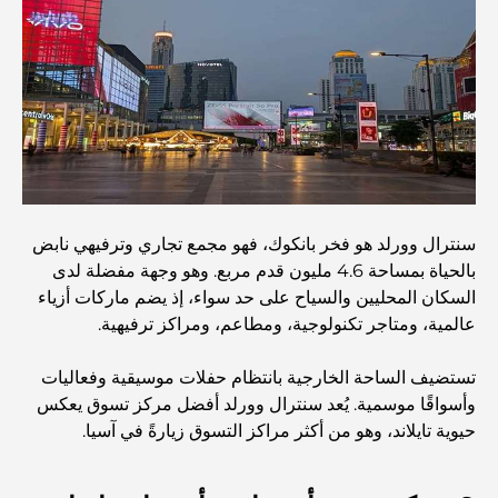
أفضل المقاهي في وسط مدينة دبي: دليل شامل لعشاق القهوة
أغلى سيارات مرسيدس التي تم تصنيعها على الإطلاق
الانتقال إلى دبي من أستراليا: دليل شامل للانتقال
سنترال وورلد هو فخر بانكوك، فهو مجمع تجاري وترفيهي نابض
رحلة سفاري فاخرة ليلية في دبي: ملاذ فاخر
بالحياة بمساحة 4.6 مليون قدم مربع. وهو وجهة مفضلة لدى
السكان المحليين والسياح على حد سواء، إذ يضم ماركات أزياء
عالمية، ومتاجر تكنولوجية، ومطاعم، ومراكز ترفيهية.
أغلى سيارات تسلا: الابتكار يلتقي بالأداء
تستضيف الساحة الخارجية بانتظام حفلات موسيقية وفعاليات
وأسواقًا موسمية. يُعد سنترال وورلد أفضل مركز تسوق يعكس
مطاعم الوصل: أشهر أماكن تناول الطعام في دبي
حيوية تايلاند، وهو من أكثر مراكز التسوق زيارةً في آسيا.
أغنى عشر دول في العالم