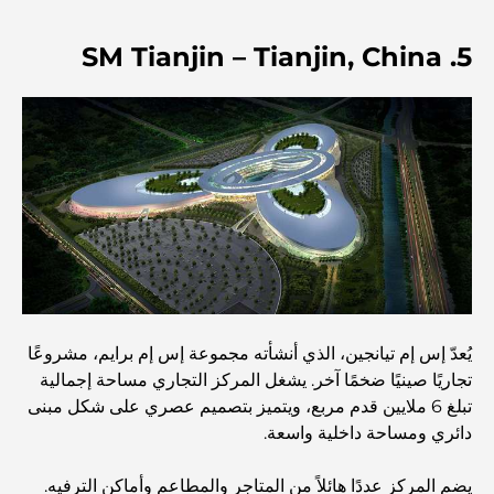
استكشاف المواقع التاريخية في دبي: رحلة عبر الزمن
5. SM Tianjin – Tianjin, China
أفضل 7 مطاعم في خور دبي لتناول الطعام فيها
أفضل المدارس في دبي مارينا: دليل مناسب للعائلات
مطاعم في دبي هيلز: أفضل أماكن تناول الطعام في مركز متنامٍ
أفضل ملاعب الجولف للبطولات في دبي
يُعدّ إس إم تيانجين، الذي أنشأته مجموعة إس إم برايم، مشروعًا
تجاريًا صينيًا ضخمًا آخر. يشغل المركز التجاري مساحة إجمالية
المجتمعات السكنية المطلة على الواجهة البحرية في دبي: حياة
تبلغ 6 ملايين قدم مربع، ويتميز بتصميم عصري على شكل مبنى
فاخرة على شاطئ البحر
دائري ومساحة داخلية واسعة.
أفضل البنوك في دبي للمقيمين الأجانب: دليل مصرفي شامل
يضم المركز عددًا هائلاً من المتاجر والمطاعم وأماكن الترفيه.