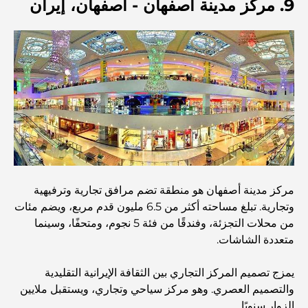
9. مركز مدينة أصفهان - أصفهان، إيران
أنشطة يمكنك القيام بها مع الأطفال في دبي: دليل عائلي شامل
أفضل المنتجعات الشاطئية في دبي لقضاء عطلة فاخرة
أماكن رومانسية في دبي للحظات لا تُنسى
مركز مدينة أصفهان هو منطقة تضم مرافق تجارية وترفيهية
أفضل إقامة محلية في دبي: أفضل الفنادق والمنتجعات
وتجارية. تبلغ مساحته أكثر من 6.5 مليون قدم مربع، ويضم مئات
من محلات التجزئة، وفندقًا من فئة 5 نجوم، ومتحفًا، وسينما
متعددة الشاشات.
أفضل المطاعم لتناول غداء عمل في مركز دبي المالي العالمي
يمزج تصميم المركز التجاري بين الثقافة الإيرانية التقليدية
والتصميم العصري. وهو مركز سياحي وتجاري، ويستقبل ملايين
أغلى ماركات الملابس في العالم
الزوار سنويًا.