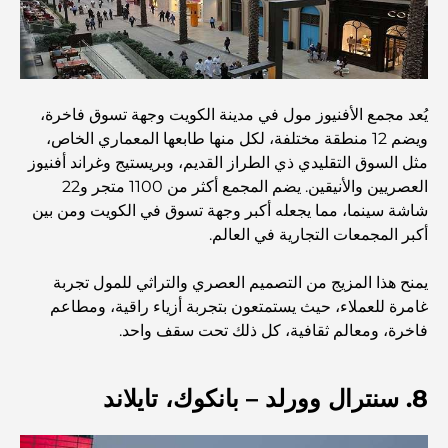
المخطط الرئيسي لتلال دبي: رؤية للحياة المجتمعية العصرية
مطعم دار أوبرا دبي: حيث يلتقي الطعام الفاخر بالثقافة
يُعد مجمع الأفنيوز مول في مدينة الكويت وجهة تسوق فاخرة،
ويضم 12 منطقة مختلفة، لكل منها طابعها المعماري الخاص،
مثل السوق التقليدي ذي الطراز القديم، وبريستيج وغراند أفنيوز
أغلى ماركات البدلات التي تُعرّف مفهوم الخياطة الفاخرة
العصريين والأنيقين. يضم المجمع أكثر من 1100 متجر و22
شاشة سينما، مما يجعله أكبر وجهة تسوق في الكويت ومن بين
أكبر المجمعات التجارية في العالم.
مطاعم شاطئ J1: وجهة دبي الجديدة لتناول الطعام الفاخر
يمنح هذا المزيج من التصميم العصري والتراثي للمول تجربة
غامرة للعملاء، حيث يستمتعون بتجربة أزياء راقية، ومطاعم
أغلى ساعات رولكس التي بيعت على الإطلاق
فاخرة، ومعالم ثقافية، كل ذلك تحت سقف واحد.
حضانة أطفال في دبي هيلز: دليل للآباء
8. سنترال وورلد – بانكوك، تايلاند