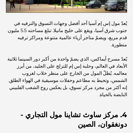
مطاعم دبي الحائزة على نجمة ميشلان: جولة مغامرة لعشاق
الطعام
يُعدّ مول إس إم آسيا أحد أفضل وجهات التسوق والترفيه في
جنوب شرق آسيا، ويقع على خليج مانيلا. تبلغ مساحته 5.5 مليون
استكشاف مطاعم جميرا جولف إستيتس: دليل الطهي
قدم مربع، ويضمّ متاجر أزياء عالمية متنوعة ومراكز ترفيه
متطورة.
Dubai Horse Racing: Where Tradition Meets
Global Competition
يُعدّ مسرح آيماكس، الذي يضمّ واحدة من أكبر دور السينما ثلاثية
الأبعاد في العالم، وحلبة إس إم للتزلج على الجليد، من أبرز
المقاهي في نخلة جميرا: دليل لأفضل أماكن القهوة وأسلوب
معالمه. يُطلّ المول من الخارج على منظر خلاب لغروب
الحياة في الجزيرة
الشمس، وتحيط به مطاعم وحفلات موسيقية في الهواء الطلق.
إنه أكثر من مجرد مركز تسوق، بل يعكس روح الشعب الفلبيني
النابضة بالحياة.
أفضل وجبات الإفطار في دبي: اختياراتي المفضلة لعام 2026
4. مركز ساوث تشاينا مول التجاري -
كيفية الحصول على قرض عقاري في دبي: الدليل الشامل
دونغقوان، الصين