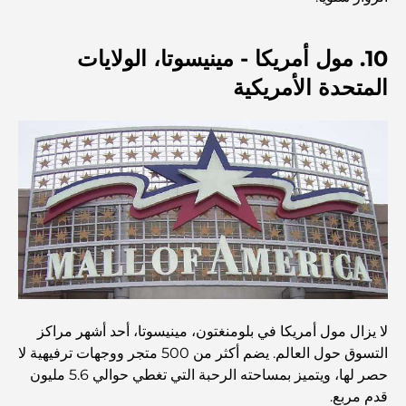
العمارة العثمانية: إرث غني من الفن والثقافة والإمبراطورية
10. مول أمريكا - مينيسوتا، الولايات
المتحدة الأمريكية
كيف تختار مستشارًا ماليًا في دبي؟
أغلى الطائرات الخاصة: نظرة على عالم الرفاهية في عالم
الطيران للمليارديرات
أغلى خواتم الخطوبة في العالم
المدارس الهندية في دبي: الدليل الأمثل للآباء
لا يزال مول أمريكا في بلومنغتون، مينيسوتا، أحد أشهر مراكز
التسوق حول العالم. يضم أكثر من 500 متجر ووجهات ترفيهية لا
Exploring The Most Iconic Landmarks In Abu
حصر لها، ويتميز بمساحته الرحبة التي تغطي حوالي 5.6 مليون
Dhabi
قدم مربع.