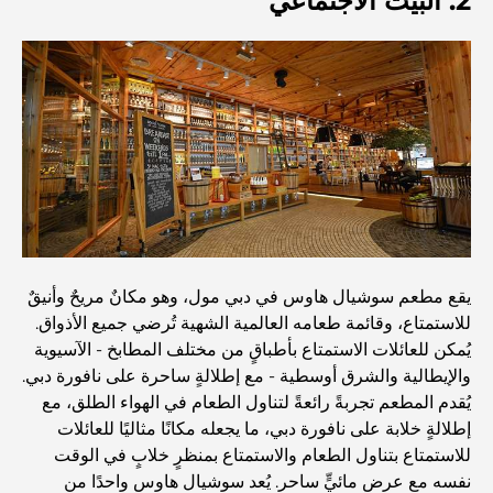
2. البيت الاجتماعي
المستشفيات الحكومية في دبي: رعاية صحية شاملة للجميع
أغلى سيارة لامبورغيني على الإطلاق: قائمة هواة الجمع
أغلى مدارس جيمس في دبي: دليل شامل للآباء
يقع مطعم سوشيال هاوس في دبي مول، وهو مكانٌ مريحٌ وأنيقٌ
أفضل المدارس القريبة من داماك هيلز 2: دليل للعائلات
للاستمتاع، وقائمة طعامه العالمية الشهية تُرضي جميع الأذواق.
يُمكن للعائلات الاستمتاع بأطباقٍ من مختلف المطابخ - الآسيوية
والإيطالية والشرق أوسطية - مع إطلالةٍ ساحرة على نافورة دبي.
أفضل المطاعم الهندية في دبي: رحلة طهي
يُقدم المطعم تجربةً رائعةً لتناول الطعام في الهواء الطلق، مع
إطلالةٍ خلابة على نافورة دبي، ما يجعله مكانًا مثاليًا للعائلات
للاستمتاع بتناول الطعام والاستمتاع بمنظرٍ خلابٍ في الوقت
اكتشف ممشى نخلة جميرا: جولة بين الفخامة والإطلالات الخلابة
نفسه مع عرضٍ مائيٍّ ساحر. يُعد سوشيال هاوس واحدًا من