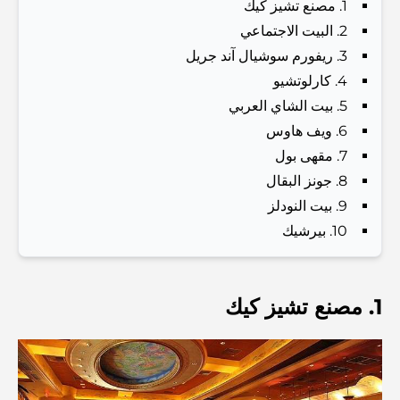
1. مصنع تشيز كيك
Best Schools in Downtown Dubai: A Guide for
2. البيت الاجتماعي
Families
3. ريفورم سوشيال آند جريل
أشياء يمكنك القيام بها في دبي خلال فصل الصيف: دليلك الأمثل
4. كارلوتشيو
للتغلب على الحرارة
5. بيت الشاي العربي
6. ويف هاوس
أفضل الهدايا الفاخرة للرجال: أفكار هدايا مميزة وخالدة
7. مقهى بول
8. جونز البقال
9. بيت النودلز
Best Hotels in Business Bay, Dubai: Your Ultimate
Guide
10. بيرشيك
المدارس القريبة من نخلة جميرا: دليل شامل للعائلات
1. مصنع تشيز كيك
Dubai Vision 2040 - Green Living, Scenic Routes
and a Smarter Metro Network
أفضل المقاهي في دبي بإطلالة خلابة: مزيج مثالي من المذاق