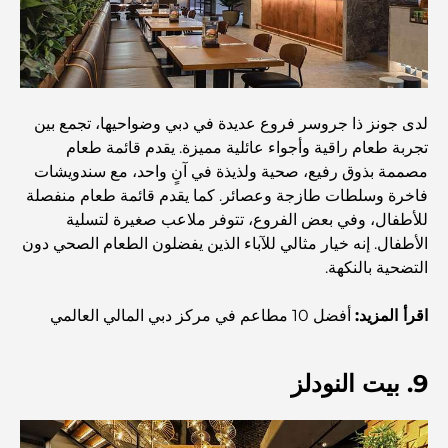
أغلى سيارات مرسيدس التي تم تصنيعها على الإطلاق
الانتقال إلى دبي من أستراليا: دليل شامل للانتقال
لدى جونز ذا جروسر فروع عديدة في دبي وضواحيها، تجمع بين
تجربة طعام راقية وأجواء عائلية مميزة. يقدم قائمة طعام
رحلة سفاري فاخرة ليلية في دبي: ملاذ فاخر
مصممة بذوق رفيع، صحية ولذيذة في آنٍ واحد، مع سندويشات
فاخرة وسلطات طازجة وعصائر. كما يقدم قائمة طعام منفصلة
للأطفال، وفي بعض الفروع، تتوفر ملاعب صغيرة لتسلية
أغلى سيارات تسلا: الابتكار يلتقي بالأداء
الأطفال. إنه خيار مثالي للآباء الذين يفضلون الطعام الصحي دون
التضحية بالنكهة.
مطاعم الوصل: أشهر أماكن تناول الطعام في دبي
اقرأ المزيد:
أفضل 10 مطاعم في مركز دبي المالي العالمي
أغنى عشر دول في العالم
9. بيت النودلز
أنشطة يمكنك القيام بها مع الأطفال في دبي: دليل عائلي شامل