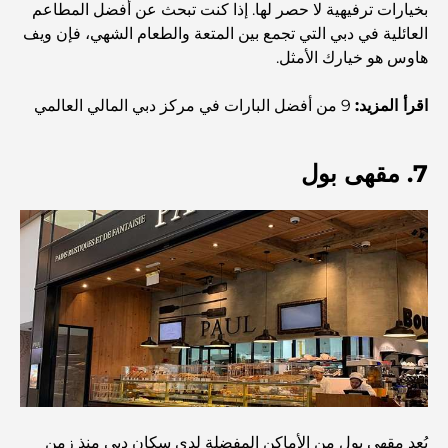
بخيارات ترفيهية لا حصر لها. إذا كنت تبحث عن أفضل المطاعم
صالات رياضية في مركز دبي المالي العالمي: حيث يلتقي اللياقة
العائلية في دبي التي تجمع بين المتعة والطعام الشهي، فإن ويف
البدنية بأسلوب حياة الأعمال
هاوس هو خيارك الأمثل.
اقرأ المزيد:
9 من أفضل البارات في مركز دبي المالي العالمي
أندر سيارة في العالم: أساطير السيارات التي لا تُقدر بثمن
7. مقهى بول
منصات التداول في الإمارات العربية المتحدة: دليل للمستثمرين
العصريين
نادي شاطئ العائلة في دبي: حيث يلتقي المرح بالاسترخاء
أفضل مدارس البكالوريا الدولية في دبي: دليل شامل لأولياء
الأمور
المخطط الرئيسي لتلال دبي: رؤية للحياة المجتمعية العصرية
يُعد مقهى بول من الأماكن المفضلة لدى سكان دبي منذ زمن