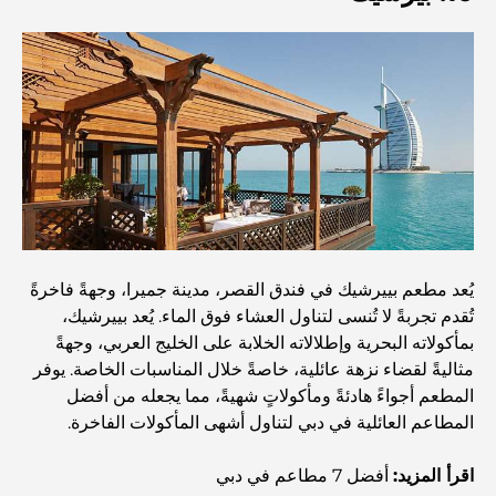
كيف تختار مستشارًا ماليًا في دبي؟
أغلى الطائرات الخاصة: نظرة على عالم الرفاهية في عالم
الطيران للمليارديرات
أغلى خواتم الخطوبة في العالم
يُعد مطعم بييرشيك في فندق القصر، مدينة جميرا، وجهةً فاخرةً
المدارس الهندية في دبي: الدليل الأمثل للآباء
تُقدم تجربةً لا تُنسى لتناول العشاء فوق الماء. يُعد بييرشيك،
بمأكولاته البحرية وإطلالاته الخلابة على الخليج العربي، وجهةً
Exploring The Most Iconic Landmarks In Abu
مثاليةً لقضاء نزهة عائلية، خاصةً خلال المناسبات الخاصة. يوفر
Dhabi
المطعم أجواءً هادئةً ومأكولاتٍ شهيةً، مما يجعله من أفضل
المطاعم العائلية في دبي لتناول أشهى المأكولات الفاخرة.
المدارس في أبوظبي: الدليل الأمثل لأفضل مدارس العاصمة
اقرأ المزيد:
أفضل 7 مطاعم في دبي