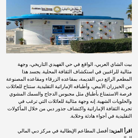
أفضل 7 مطاعم في خور دبي لتناول الطعام فيها
أفضل المدارس في دبي مارينا: دليل مناسب للعائلات
مطاعم في دبي هيلز: أفضل أماكن تناول الطعام في مركز متنامٍ
بيت الشاي العربي، الواقع في حي الفهيدي التاريخي، وجهة
أفضل ملاعب الجولف للبطولات في دبي
مثالية للراغبين في استكشاف الثقافة المحلية. يجسد هذا
المطعم الرائع دبي القديمة، بمقاعده الزرقاء ومقاعده المصنوعة
المجتمعات السكنية المطلة على الواجهة البحرية في دبي: حياة
من الخيزران الأبيض، وأطباقه الإماراتية التقليدية. ستتاح للعائلات
فاخرة على شاطئ البحر
فرصة الاستمتاع بأطباق مثل مجبوس الدجاج والسمك المشوي
والحلويات الشهية. إنه وجهة مثالية للعائلات التي ترغب في
تجربة الثقافة الإماراتية واكتشاف جذور دبي من خلال المأكولات
أفضل البنوك في دبي للمقيمين الأجانب: دليل مصرفي شامل
التقليدية في أجواء هادئة وخلابة.
اقرأ المزيد:
أفضل المطاعم الإيطالية في مركز دبي المالي
أفضل مطاعم شرائح اللحم في دبي: دليل لعشاق اللحوم