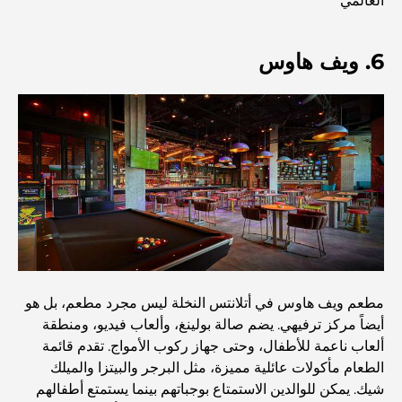
العالمي
أغلى دولة في العالم: تصنيف عالمي لتكاليف المعيشة
6. ويف هاوس
دليل صالات الرياضة في داماك هيلز: أفضل خيارات اللياقة
البدنية في المنطقة المحيطة
أفضل مراكز التسوق في دبي للتسوق والترفيه
أنشطة يمكنك القيام بها في مركز دبي المالي العالمي:
استكشف أكثر مناطق دبي حيوية
بطاقات الائتمان في الإمارات العربية المتحدة: دليل شامل
مطعم ويف هاوس في أتلانتس النخلة ليس مجرد مطعم، بل هو
للإنفاق الذكي
أيضاً مركز ترفيهي. يضم صالة بولينغ، وألعاب فيديو، ومنطقة
ألعاب ناعمة للأطفال، وحتى جهاز ركوب الأمواج. تقدم قائمة
مستشفى في مركز دبي المالي العالمي: رعاية طبية عالمية
الطعام مأكولات عائلية مميزة، مثل البرجر والبيتزا والميلك
المستوى في دبي
شيك. يمكن للوالدين الاستمتاع بوجباتهم بينما يستمتع أطفالهم