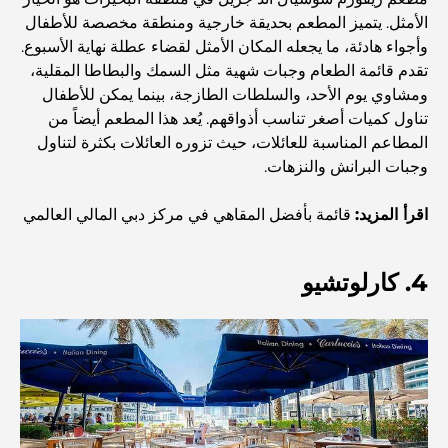
الأمثل. يتميز المطعم بحديقة خارجية ومنطقة مخصصة للأطفال
استكشاف مطاعم جميرا جولف إستيتس: دليل الطهي
وأجواء هادئة، ما يجعله المكان الأمثل لقضاء عطلة نهاية الأسبوع.
تقدم قائمة الطعام وجبات شهية مثل السمك والبطاطا المقلية،
Dubai Horse Racing: Where Tradition Meets
ومشاوي يوم الأحد، والسلطات الطازجة، بينما يمكن للأطفال
Global Competition
تناول كميات أصغر تناسب أذواقهم. يُعد هذا المطعم أيضاً من
المطاعم المناسبة للعائلات، حيث تزوره العائلات بكثرة لتناول
المقاهي في نخلة جميرا: دليل لأفضل أماكن القهوة وأسلوب
وجبات البرانش والنزهات.
الحياة في الجزيرة
اقرأ المزيد:
قائمة بأفضل المقاهي في مركز دبي المالي العالمي
أفضل وجبات الإفطار في دبي: اختياراتي المفضلة لعام 2026
4. كارلوتشيو
كيفية الحصول على قرض عقاري في دبي: الدليل الشامل
مخطط تلال الغاف الرئيسي: معيار جديد للحياة المتكاملة في
دبي