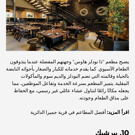
أفضل المنتجعات الشاطئية في دبي لقضاء عطلة فاخرة
أماكن رومانسية في دبي للحظات لا تُنسى
يصبح مطعم "ذا نودلز هاوس" وجهتهم المفضلة عندما يتذوقون
أفضل إقامة محلية في دبي: أفضل الفنادق والمنتجعات
الطعام الآسيوي. كما يقدم خدماته للكبار والصغار بأجوائه النابضة
بالحياة وقائمته التي تضم النودلز والديم سوم والمأكولات
المقلية. يتميز المطعم بسرعة الخدمة وتفاعل الموظفين، مما
أفضل المطاعم لتناول غداء عمل في مركز دبي المالي العالمي
يجعله مكانًا رائعًا لتناول عشاء عائلي غير رسمي، مع الحفاظ
على مذاق الطعام وجودته.
أغلى ماركات الملابس في العالم
اقرأ المزيد:
أفضل المطاعم في قرية جميرا الدائرية
العمارة العثمانية: إرث غني من الفن والثقافة والإمبراطورية
10. بيرشيك