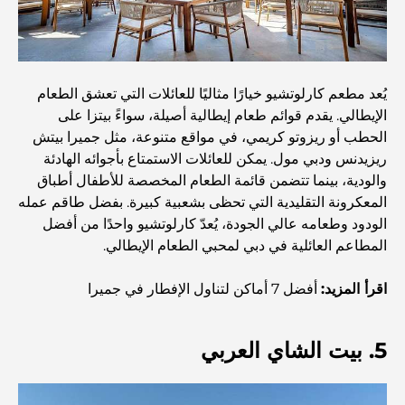
منازل متوافقة مع مبادئ فاستو: دليل عملي لتحقيق التوازن
والانسجام
أفضل شركات تنسيق الحدائق في دبي: تحويل المساحات
الخارجية
يُعد مطعم كارلوتشيو خيارًا مثاليًا للعائلات التي تعشق الطعام
الإيطالي. يقدم قوائم طعام إيطالية أصيلة، سواءً بيتزا على
الحطب أو ريزوتو كريمي، في مواقع متنوعة، مثل جميرا بيتش
أفضل شركات نقل الأثاث في دبي: دليل شامل
ريزيدنس ودبي مول. يمكن للعائلات الاستمتاع بأجوائه الهادئة
والودية، بينما تتضمن قائمة الطعام المخصصة للأطفال أطباق
نخلة جبل علي مقابل نخلة جميرا: مقارنة واضحة لمشتري
المعكرونة التقليدية التي تحظى بشعبية كبيرة. بفضل طاقم عمله
العقارات الأذكياء
الودود وطعامه عالي الجودة، يُعدّ كارلوتشيو واحدًا من أفضل
المطاعم العائلية في دبي لمحبي الطعام الإيطالي.
اكتشف جزيرة القمر في دبي: دليلك الأمثل
اقرأ المزيد:
أفضل 7 أماكن لتناول الإفطار في جميرا
استكشاف المواقع التاريخية في دبي: رحلة عبر الزمن
5. بيت الشاي العربي