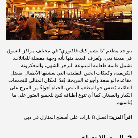
الرائع والمناظر الطبيعية الساحرة
مطاعم بإطلالة على برج العرب: تجربة طعام استثنائية في دبي
دليل شامل لأندية شاطئ نخلة جميرا لعام 2026
يتواجد مطعم "ذا تشيز كيك فاكتوري" في مختلف مراكز التسوق
في مدينة دبي، ويُعرف العديد منها بأنه وجهة مفضلة للعائلات.
تشمل قائمة طعامه المتنوعة البرجر الشهي، والمعكرونة
المطاعم الإيطالية في وسط مدينة دبي: تذوق إيطاليا في قلب
المدينة
الكريمية، وكعكات الجبن التقليدية التي يعشقها الأطفال. بفضل
مقاعده الواسعة وأجوائه المريحة، يُعدّ المكان المثالي للتجمعات
العائلية. يُضفي جو المطعم النابض بالحياة أجواءً من المرح على
أفضل 7 نوادي رياضية في دبي هيلز: اللياقة البدنية في أبهى
صورها
الكبار والصغار، كما أن تنوع أطباقه يُتيح للجميع العثور على ما
يُناسبهم.
الدليل الأمثل لمطاعم الطعام الفاخر في نخلة جميرا
اقرأ المزيد:
أفضل 8 بارات على أسطح المنازل في دبي
اكتشف أفضل وجبة إفطار في منطقة الخليج التجاري، دبي