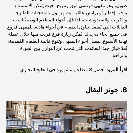
طويل، وهو مقهى فرنسي أنيق ومريح، حيث يُمكن الاستمتاع
مطعم دار أوبرا دبي: حيث يلتقي الطعام الفاخر بالثقافة
بوجبة إفطار أو برانش عائلية. يشتهر بول بالمعجنات الطازجة
والكريب والسندويشات، لذا فإن أجواء المطعم الودية تُناسب
العائلات التي تُفضل تناول الطعام في أجواء هادئة. للمقهى فروع
أغلى ماركات البدلات التي تُعرّف مفهوم الخياطة الفاخرة
في جميع أنحاء دبي، لذا يُمكن زيارة فرع قريب منها خلال عطلة
نهاية الأسبوع. بفضل أجواء المقهى وتنوع قائمة الطعام المُقدمة،
يُعدّ خيارًا جيدًا للعائلات التي تبحث عن التوازن بين الجودة
مطاعم شاطئ J1: وجهة دبي الجديدة لتناول الطعام الفاخر
والراحة.
اقرأ المزيد
: أفضل 8 مطاعم مشهورة في الخليج التجاري
أغلى ساعات رولكس التي بيعت على الإطلاق
8. جونز البقال
حضانة أطفال في دبي هيلز: دليل للآباء
أفضل المقاهي في وسط مدينة دبي: دليل شامل لعشاق القهوة