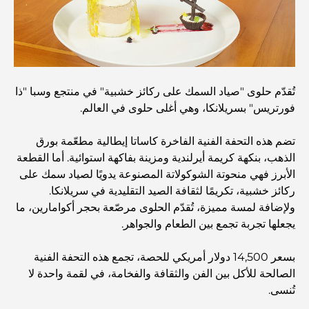
and a Smarter Metro Network
أفضل المقاهي في دبي بإطلالة خلابة: مزيج مثالي من المذاق
الرائع والمناظر الطبيعية الساحرة
تُقدّم حلوى "صياد السمك على ركائز خشبية" في منتجع وسبا "ذا
مطاعم بإطلالة على برج العرب: تجربة طعام استثنائية في دبي
فورتريس" بسريلانكا، وهي أغلى حلوى في العالم.
تضم هذه التحفة الفنية الفاخرة كاساتا إيطالية مطعّمة بورق
دليل شامل لأندية شاطئ نخلة جميرا لعام 2026
الذهب، بنكهة كريمة أيرلندية ومزينة بفاكهة استوائية. أما القطعة
الأبرز فهي منحوتة الشوكولاتة المصنوعة يدويًا لصياد سمك على
ركائز خشبية، تكريمًا لثقافة الصيد التقليدية في سريلانكا.
المطاعم الإيطالية في وسط مدينة دبي: تذوق إيطاليا في قلب
ولإضافة لمسة مميزة، تُقدّم الحلوى مرصّعة بحجر أكوامارين، ما
المدينة
يجعلها تجربة تجمع بين الطعام والجواهر.
أفضل 7 نوادي رياضية في دبي هيلز: اللياقة البدنية في أبهى
بسعر 14,500 دولار أمريكي للحصة، تجمع هذه التحفة الفنية
صورها
الصالحة للأكل بين الفن والثقافة والفخامة، في لقمة واحدة لا
تُنسى.
الدليل الأمثل لمطاعم الطعام الفاخر في نخلة جميرا