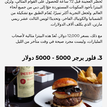
تُحضّر العجينة قبل 72 ساعة للحصول على القوام المثالي، وتُزيّن
البيتزا بأجود المكونات المستوردة جوًا إلى دبي من جميع أنحاء
اكتشف ممشى نخلة جميرا: جولة بين الفخامة والإطلالات الخلابة
العالم. ولجعل التجربة أكثر تميزًا، يُقدّم الطبق مع تشكيلة من
الشمبانيا والكونياك الفاخر، وتحديدًا لويس الثالث عشر ريمي
مارتن، الذي يكلف آلاف الدولارات.
أفضل المناطق للسكن في دبي مع العائلة: اكتشف أفضل
الخيارات
مع ذلك، بسعر 12,000 دولار، تُعدّ هذه البيتزا مثالية لأصحاب
المليارات، وليست مجرد صيحة في وقت متأخر من الليل.
فنادق الخمس نجوم في دبي: فخامة لا مثيل لها لكل مسافر
3. فلور برجر 5000 - 5000 دولار
أشياء يمكنك القيام بها في وسط مدينة دبي: دليلك الشامل
أفضل أماكن الإفطار في دبي: أفضل 7 أماكن لا تُضاهى لتجربة
إفطار رمضاني لا يُنسى
المقاهي في منطقة الخليج التجاري: مزيج مثالي من القهوة
والمجتمع