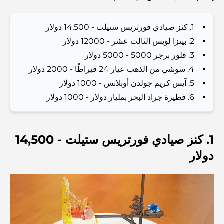
Abu Dhabi vs Dubai: A Practical Comparison for
Investors and Residents
1. كنز صيادي فورتريس ستيلت - 14,500 دولار
2. بيتزا لويس الثالث عشر - 12000 دولار
Best Schools in Downtown Dubai: A Guide for
Families
3. فلور برجر 5000 - 5000 دولار
4. سوشي من الذهب عيار 24 قيراطًا - 2000 دولار
أشياء يمكنك القيام بها في دبي خلال فصل الصيف: دليلك الأمثل
5. آيس كريم جولدن أوبلانس - 1000 دولار
للتغلب على الحرارة
6. فطيرة جراد البحر بمليار دولار - 1000 دولار
أفضل الهدايا الفاخرة للرجال: أفكار هدايا مميزة وخالدة
1. كنز صيادي فورتريس ستيلت - 14,500
Best Hotels in Business Bay, Dubai: Your Ultimate
دولار
Guide
المدارس القريبة من نخلة جميرا: دليل شامل للعائلات
Dubai Vision 2040 - Green Living, Scenic Routes