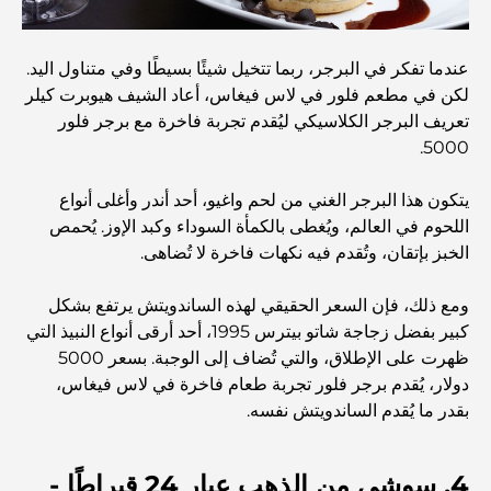
مطاعم دبي الحائزة على نجمة ميشلان: جولة مغامرة لعشاق
الطعام
عندما تفكر في البرجر، ربما تتخيل شيئًا بسيطًا وفي متناول اليد.
لكن في مطعم فلور في لاس فيغاس، أعاد الشيف هيوبرت كيلر
استكشاف مطاعم جميرا جولف إستيتس: دليل الطهي
تعريف البرجر الكلاسيكي ليُقدم تجربة فاخرة مع برجر فلور
5000.
Dubai Horse Racing: Where Tradition Meets
يتكون هذا البرجر الغني من لحم واغيو، أحد أندر وأغلى أنواع
Global Competition
اللحوم في العالم، ويُغطى بالكمأة السوداء وكبد الإوز. يُحمص
الخبز بإتقان، وتُقدم فيه نكهات فاخرة لا تُضاهى.
المقاهي في نخلة جميرا: دليل لأفضل أماكن القهوة وأسلوب
الحياة في الجزيرة
ومع ذلك، فإن السعر الحقيقي لهذه الساندويتش يرتفع بشكل
كبير بفضل زجاجة شاتو بيترس 1995، أحد أرقى أنواع النبيذ التي
أفضل وجبات الإفطار في دبي: اختياراتي المفضلة لعام 2026
ظهرت على الإطلاق، والتي تُضاف إلى الوجبة. بسعر 5000
دولار، يُقدم برجر فلور تجربة طعام فاخرة في لاس فيغاس،
بقدر ما يُقدم الساندويتش نفسه.
كيفية الحصول على قرض عقاري في دبي: الدليل الشامل
4. سوشي من الذهب عيار 24 قيراطًا -