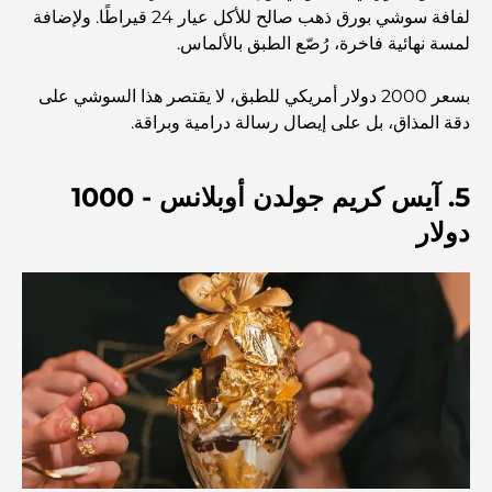
استكشاف المواقع التاريخية في دبي: رحلة عبر الزمن
لفافة سوشي بورق ذهب صالح للأكل عيار 24 قيراطًا. ولإضافة
لمسة نهائية فاخرة، رُصّع الطبق بالألماس.
أفضل 7 مطاعم في خور دبي لتناول الطعام فيها
بسعر 2000 دولار أمريكي للطبق، لا يقتصر هذا السوشي على
دقة المذاق، بل على إيصال رسالة درامية وبراقة.
أفضل المدارس في دبي مارينا: دليل مناسب للعائلات
5. آيس كريم جولدن أوبلانس - 1000
دولار
مطاعم في دبي هيلز: أفضل أماكن تناول الطعام في مركز متنامٍ
أفضل ملاعب الجولف للبطولات في دبي
المجتمعات السكنية المطلة على الواجهة البحرية في دبي: حياة
فاخرة على شاطئ البحر
أفضل البنوك في دبي للمقيمين الأجانب: دليل مصرفي شامل