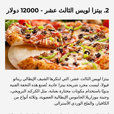
2. بيتزا لويس الثالث عشر - 12000 دولار
اكتشف أفضل وجبة إفطار في منطقة الخليج التجاري، دبي
المستشفيات الحكومية في دبي: رعاية صحية شاملة للجميع
أغلى سيارة لامبورغيني على الإطلاق: قائمة هواة الجمع
أغلى مدارس جيمس في دبي: دليل شامل للآباء
بيتزا لويس الثالث عشر، التي ابتكرها الشيف الإيطالي ريناتو
فيولا، ليست مجرد شريحة بيتزا عادية. تُصنع هذه التحفة الفنية
أفضل المدارس القريبة من داماك هيلز 2: دليل للعائلات
يدويًا باستخدام مكونات مختارة بعناية، مثل الكركند النرويجي،
وجبنة موزاريلا الجاموس الإيطالية العضوية، وثلاثة أنواع من
الكافيار، والملح الوردي الأسترالي.
أفضل المطاعم الهندية في دبي: رحلة طهي