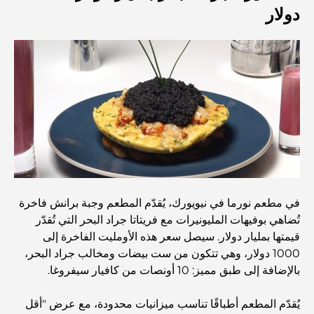
دولار
مستشفى في مركز دبي المالي العالمي: رعاية طبية عالمية
المستوى في دبي
صالات رياضية في مركز دبي المالي العالمي: حيث يلتقي اللياقة
البدنية بأسلوب حياة الأعمال
أندر سيارة في العالم: أساطير السيارات التي لا تُقدر بثمن
منصات التداول في الإمارات العربية المتحدة: دليل للمستثمرين
العصريين
في مطعم نورما في نيويورك، يُقدّم المطعم وجبة برانش فاخرة
تُضاهي بوفيهات المليونيرات مع فريتاتا جراد البحر التي تُقدّر
نادي شاطئ العائلة في دبي: حيث يلتقي المرح بالاسترخاء
قيمتها بمليار دولار. سيصل سعر هذه الأومليت الفاخرة إلى
1000 دولار، وهي تتكون من ست بيضات ومخالب جراد البحر،
بالإضافة إلى طبق مميز: 10 أونصات من كافيار سيفروغا.
أفضل مدارس البكالوريا الدولية في دبي: دليل شامل لأولياء
الأمور
يُقدّم المطعم أطباقًا تناسب ميزانيات محدودة، مع عرض "أقل