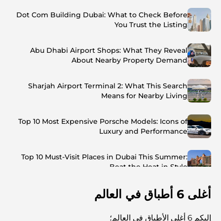
Dot Com Building Dubai: What to Check Before
You Trust the Listing
Abu Dhabi Airport Shops: What They Reveal
About Nearby Property Demand
Sharjah Airport Terminal 2: What This Search
Means for Nearby Living
Top 10 Most Expensive Porsche Models: Icons of
Luxury and Performance
Top 10 Must-Visit Places in Dubai This Summer:
Beat the Heat in Style
أغلى 6 أطباق في العالم
Top 7 Busiest Airports in the World: Hub of Global
Travel
إليكم 6 أغلى الأطباق في العالم؛