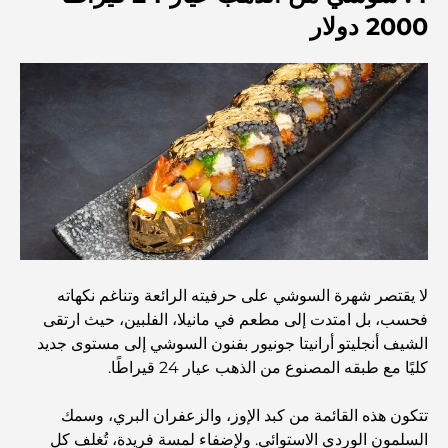
مخطط تلال الغاف الرئيسي: معيار جديد للحياة المتكاملة في
2000 دولار
دبي
منازل متوافقة مع مبادئ فاستو: دليل عملي لتحقيق التوازن
والانسجام
أفضل شركات تنسيق الحدائق في دبي: تحويل المساحات
الخارجية
أفضل شركات نقل الأثاث في دبي: دليل شامل
نخلة جبل علي مقابل نخلة جميرا: مقارنة واضحة لمشتري
لا يقتصر شهرة السوشي على حرفيته الرائعة وتناغم نكهاته
العقارات الأذكياء
فحسب، بل امتدت إلى مطعم في مانيلا، الفلبين، حيث ارتقى
الشيف أنجليتو أرانيتا جونيور بفنون السوشي إلى مستوى جديد
كليًا مع طبقه المصنوع من الذهب عيار 24 قيراطًا.
اكتشف جزيرة القمر في دبي: دليلك الأمثل
تتكون هذه القائمة من كبد الإوز، والزعفران البري، وسمك
السلمون الوردي الاستوائي. ولإضفاء لمسة فريدة، تُغلف كل