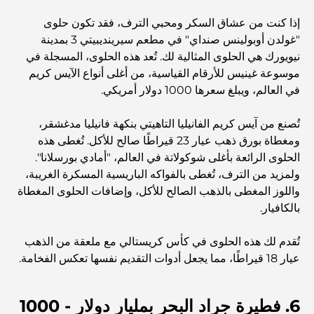
إذا كنت من عشاق السكر ومحبي الترف، فقد تكون حلوى
أفضل مطاعم شرائح اللحم في دبي: دليل لعشاق اللحوم
"غولدن أوبولينس صنداي" في مطعم سيرينديبيتي 3 بمدينة
نيويورك هي الحلوى المثالية لك. تُعد هذه الحلوى، المسجلة في
موسوعة غينيس للأرقام القياسية، من أغلى أنواع الآيس كريم
أغلى دولة في العالم: تصنيف عالمي لتكاليف المعيشة
في العالم، ويبلغ سعرها 1000 دولار أمريكي.
تُصنع من آيس كريم الفانيليا التاهيتي بنكهة فانيليا مدغشقر،
دليل صالات الرياضة في داماك هيلز: أفضل خيارات اللياقة
ومغطاة بورق ذهب عيار 23 قيراطًا صالح للأكل. تُغطى هذه
البدنية في المنطقة المحيطة
الحلوى الرائعة بأغلى شوكولاتة في العالم، "أمادي بورسلانا".
ولمزيد من الترف، تُغطى بالفواكه الباريسية المسكرة الغريبة،
أفضل مراكز التسوق في دبي للتسوق والترفيه
واللوز المغطى بالذهب الصالح للأكل، وإضافات الحلوى المغطاة
بالكافيار.
أنشطة يمكنك القيام بها في مركز دبي المالي العالمي:
تُقدم لك هذه الحلوى في كأس كريستالي مع ملعقة من الذهب
استكشف أكثر مناطق دبي حيوية
عيار 18 قيراطًا، مما يجعل أدوات التقديم نفسها تعكس الفخامة.
بطاقات الائتمان في الإمارات العربية المتحدة: دليل شامل
للإنفاق الذكي
6. فطيرة جراد البحر بمليار دولار - 1000