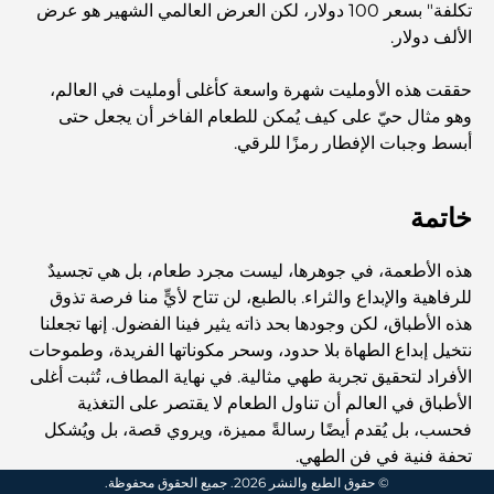
تكلفة" بسعر 100 دولار، لكن العرض العالمي الشهير هو عرض
المخطط الرئيسي لتلال دبي: رؤية للحياة المجتمعية العصرية
الألف دولار.
حققت هذه الأومليت شهرة واسعة كأغلى أومليت في العالم،
مطعم دار أوبرا دبي: حيث يلتقي الطعام الفاخر بالثقافة
وهو مثال حيّ على كيف يُمكن للطعام الفاخر أن يجعل حتى
أبسط وجبات الإفطار رمزًا للرقي.
أغلى ماركات البدلات التي تُعرّف مفهوم الخياطة الفاخرة
خاتمة
مطاعم شاطئ J1: وجهة دبي الجديدة لتناول الطعام الفاخر
هذه الأطعمة، في جوهرها، ليست مجرد طعام، بل هي تجسيدٌ
للرفاهية والإبداع والثراء. بالطبع، لن تتاح لأيٍّ منا فرصة تذوق
هذه الأطباق، لكن وجودها بحد ذاته يثير فينا الفضول. إنها تجعلنا
أغلى ساعات رولكس التي بيعت على الإطلاق
نتخيل إبداع الطهاة بلا حدود، وسحر مكوناتها الفريدة، وطموحات
الأفراد لتحقيق تجربة طهي مثالية. في نهاية المطاف، تُثبت أغلى
الأطباق في العالم أن تناول الطعام لا يقتصر على التغذية
حضانة أطفال في دبي هيلز: دليل للآباء
فحسب، بل يُقدم أيضًا رسالةً مميزة، ويروي قصة، بل ويُشكل
تحفة فنية في فن الطهي.
© حقوق الطبع والنشر 2026. جميع الحقوق محفوظة.