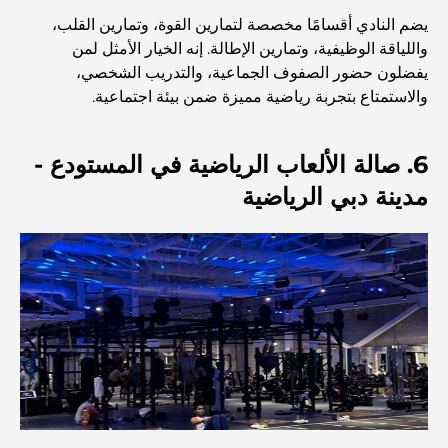
أفضل مراكز التسوق في دبي للتسوق والترفيه
يضم النادي أقسامًا مخصصة لتمارين القوة، وتمارين القلب،
واللياقة الوظيفية، وتمارين الإطالة. إنه الخيار الأمثل لمن
أنشطة يمكنك القيام بها في مركز دبي المالي العالمي:
يفضلون حضور الصفوف الجماعية، والتدريب الشخصي،
استكشف أكثر مناطق دبي حيوية
والاستمتاع بتجربة رياضية مميزة ضمن بيئة اجتماعية.
بطاقات الائتمان في الإمارات العربية المتحدة: دليل شامل
للإنفاق الذكي
6. صالة الألعاب الرياضية في المستودع -
مدينة دبي الرياضية
مستشفى في مركز دبي المالي العالمي: رعاية طبية عالمية
المستوى في دبي
صالات رياضية في مركز دبي المالي العالمي: حيث يلتقي اللياقة
البدنية بأسلوب حياة الأعمال
أندر سيارة في العالم: أساطير السيارات التي لا تُقدر بثمن
منصات التداول في الإمارات العربية المتحدة: دليل للمستثمرين
العصريين