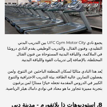
أغلى ساعات رولكس التي بيعت على الإطلاق
حضانة أطفال في دبي هيلز: دليل للآباء
يجمع نادي UFC Gym Motor City بين التدريب البدني
أفضل المقاهي في وسط مدينة دبي: دليل شامل لعشاق القهوة
التقليدي، وفنون القتال، والتدريب الوظيفي. يقدم النادي دروسًا
في الملاكمة، واللياقة البدنية المستوحاة من فنون القتال
المختلطة، بالإضافة إلى تدريبات القوة واللياقة البدنية.
أغلى سيارات مرسيدس التي تم تصنيعها على الإطلاق
يُعد هذا النادي مثاليًا لسكان المنطقة الباحثين عن التنوع، ولمن
يفضلون التمارين عالية الطاقة. بيئة التدريب الاحترافية والتنوع
الانتقال إلى دبي من أستراليا: دليل شامل للانتقال
الكبير في الدروس المقدمة تجعله خيارًا ممتازًا لمن يرغبون
بتجربة مميزة تتجاوز ما هو معتاد في نوادي داماك هيلز الرياضية.
رحلة سفاري فاخرة ليلية في دبي: ملاذ فاخر
8. استوديوهات ذا بلاتفورم - مدينة دبي