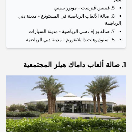
5. فيتنس فيرست - موتور سيتي
Best Hotels in Business Bay, Dubai: Your Ultimate
Guide
6. صالة الألعاب الرياضية في المستودع - مدينة دبي
الرياضية
7. صالة يو إف سي الرياضية - مدينة السيارات
المدارس القريبة من نخلة جميرا: دليل شامل للعائلات
8. استوديوهات ذا بلاتفورم - مدينة دبي الرياضية
Dubai Vision 2040 - Green Living, Scenic Routes
and a Smarter Metro Network
1. صالة ألعاب داماك هيلز المجتمعية
أفضل المقاهي في دبي بإطلالة خلابة: مزيج مثالي من المذاق
الرائع والمناظر الطبيعية الساحرة
مطاعم بإطلالة على برج العرب: تجربة طعام استثنائية في دبي
دليل شامل لأندية شاطئ نخلة جميرا لعام 2026