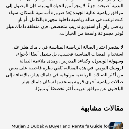
البدنية أصبحت جزءًا لا يتجزأ من الحياة اليومية، فإن الوصول إلى
مرافق رياضية عالية الجودة يُعدّ ضرورة أساسية للسكان. سواء
كنت ترغب في صالة رياضية داخلية مجهزة بالكامل، أو نادٍ
رياضي راقٍ، أو استوديو تدريب متخصص، فإن منطقة داماك هيلز
تُوفر مجموعة واسعة من الخيارات.
لا يقتصر اختيار الصالة الرياضية المناسبة في داماك هيلز على
استخدام المعدات المناسبة فحسب، بل يشمل أيضًا الأجواء،
وسهولة الوصول، وكفاءة المدربين، ومدى ملاءمة الصالة
لروتينك اليومي. في هذه المقالة، نُلقي نظرة فاحصة على بعض
من أكثر الصالات الرياضية موثوقية في داماك هيلز، بالإضافة إلى
صالات رياضية أخرى قريبة يستخدمها سكان داماك هيلز
الباحثون عن مرافق تدريب أكثر تخصصًا أو تميزًا.
مقالات مشابهة
Murjan 3 Dubai: A Buyer and Renter’s Guide for