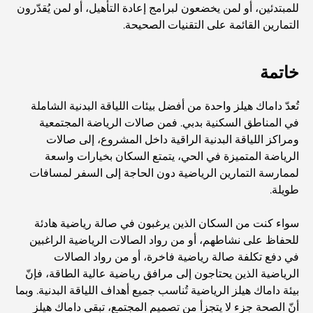
أفضل إقامة محلية في دبي: أفضل الفنادق والمنتجعات
للمبتدئين، أو لمن يخضعون لبرامج إعادة التأهيل، أو لمن يُقدّرون
التمارين القائمة على التقنيات الصحيحة.
أفضل المطاعم لتناول غداء عمل في مركز دبي المالي العالمي
خاتمة
تُعدّ داماك هيلز واحدة من أفضل بيئات اللياقة البدنية الشاملة
أغلى ماركات الملابس في العالم
في المناطق السكنية بدبي. فمن صالات الرياضة المجتمعية
ومراكز اللياقة البدنية الراقية داخل المشروع، إلى صالات
الرياضة المتميزة في الحي، يتمتع السكان بخيارات واسعة
العمارة العثمانية: إرث غني من الفن والثقافة والإمبراطورية
لممارسة التمارين الرياضية دون الحاجة إلى السفر لمسافات
طويلة.
كيف تختار مستشارًا ماليًا في دبي؟
سواء كنت من السكان الذين يرغبون في صالة رياضية هادئة
للحفاظ على نشاطهم، أو من رواد الصالات الرياضية الراغبين
أغلى الطائرات الخاصة: نظرة على عالم الرفاهية في عالم
في دفع تكلفة صالة رياضية فاخرة، أو من رواد الصالات
الطيران للمليارديرات
الرياضية الذين يحتاجون إلى مرافق رياضية عالية الطاقة، فإنّ
بيئة داماك هيلز الرياضية تُناسب جميع أهداف اللياقة البدنية. وبما
أنّ الصحة جزء لا يتجزأ من تصميم المجتمع، تبقى داماك هيلز
أغلى خواتم الخطوبة في العالم