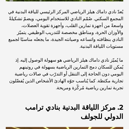
المطاعم الإيطالية في وسط مدينة دبي: تذوق إيطاليا في قلب
المدينة
يُعدّ نادي داماك هيلز الرياضي المركز الرئيسي للياقة البدنية في
المجمع السكني. صُمّم النادي للاستخدام اليومي، ويضمّ تشكيلةً
أفضل 7 نوادي رياضية في دبي هيلز: اللياقة البدنية في أبهى
واسعةً من أجهزة تمارين القلب، وأجهزة تقوية العضلات،
صورها
والأوزان الحرة، ومناطق مخصصة للتدريب الوظيفي. يتميّز
النادي بنظافته واتساعه وصيانته الجيدة، ما يجعله مناسبًا لجميع
مستويات اللياقة البدنية.
الدليل الأمثل لمطاعم الطعام الفاخر في نخلة جميرا
ما يُميّز نادي داماك هيلز الرياضي هو سهولة الوصول إليه. إذ
يُمكن للسكان دمج التمارين الرياضية بسهولة في روتينهم
اكتشف أفضل وجبة إفطار في منطقة الخليج التجاري، دبي
اليومي دون الحاجة إلى التنقل أو التدرّب في صالات رياضية
تجارية مكتظة. كما يُناسب جوّه الهادئ الأشخاص الذين يُفضّلون
تجربة تمارين رياضية مُركّزة ومريحة.
المستشفيات الحكومية في دبي: رعاية صحية شاملة للجميع
2. مركز اللياقة البدنية بنادي ترامب
أغلى سيارة لامبورغيني على الإطلاق: قائمة هواة الجمع
الدولي للجولف