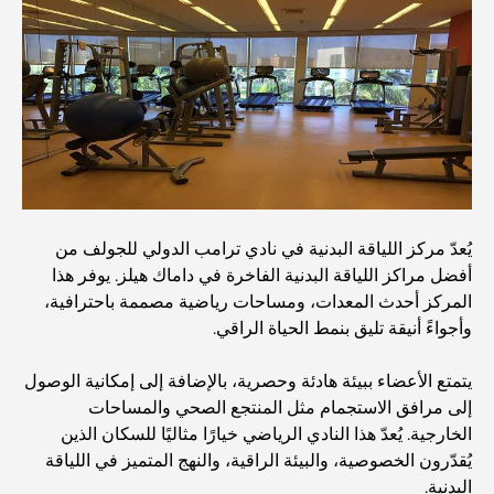
أغلى مدارس جيمس في دبي: دليل شامل للآباء
أفضل المدارس القريبة من داماك هيلز 2: دليل للعائلات
أفضل المطاعم الهندية في دبي: رحلة طهي
اكتشف ممشى نخلة جميرا: جولة بين الفخامة والإطلالات الخلابة
يُعدّ مركز اللياقة البدنية في نادي ترامب الدولي للجولف من
أفضل مراكز اللياقة البدنية الفاخرة في داماك هيلز. يوفر هذا
المركز أحدث المعدات، ومساحات رياضية مصممة باحترافية،
أفضل المناطق للسكن في دبي مع العائلة: اكتشف أفضل
وأجواءً أنيقة تليق بنمط الحياة الراقي.
الخيارات
يتمتع الأعضاء ببيئة هادئة وحصرية، بالإضافة إلى إمكانية الوصول
فنادق الخمس نجوم في دبي: فخامة لا مثيل لها لكل مسافر
إلى مرافق الاستجمام مثل المنتجع الصحي والمساحات
الخارجية. يُعدّ هذا النادي الرياضي خيارًا مثاليًا للسكان الذين
يُقدّرون الخصوصية، والبيئة الراقية، والنهج المتميز في اللياقة
أشياء يمكنك القيام بها في وسط مدينة دبي: دليلك الشامل
البدنية.