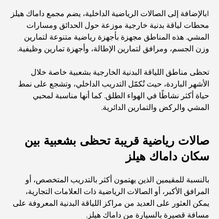
نخلة جبل علي مقابل نخلة جميرا: مقارنة واضحة لمشتري
Iبالإضافة إلى الصالات الرياضية الداخلية، يضم مجمع داماك هيلز
العقارات الأذكياء
محطات لياقة بدنية خارجية موزعة حول الحدائق ومسارات
المشي. هذه المناطق مجهزة بأجهزة رياضية متنوعة لتمارين
وزن الجسم، ومرافق لتمارين الإطالة، وأجهزة تمارين وظيفية.
اكتشف جزيرة القمر في دبي: دليلك الأمثل
تحظى مناطق اللياقة البدنية الخارجية بشعبية خاصة خلال
الأشهر الباردة، حيث تُكمّل التدريب الداخلي، وتشجع على نمط
استكشاف المواقع التاريخية في دبي: رحلة عبر الزمن
حياة أكثر نشاطًا في الهواء الطلق. كما أنها مناسبة لمحبي
المشي والركض والتمارين الدائرية.
أفضل 7 مطاعم في خور دبي لتناول الطعام فيها
صالات رياضية قريبة تحظى بشعبية بين
سكان داماك هيلز
أفضل المدارس في دبي مارينا: دليل مناسب للعائلات
بالنسبة للمقيمين الذين يهتمون أكثر بالتدريب المتخصص، أو
المرافق الأكبر، أو الصالات الرياضية ذات العلامات التجارية،
مطاعم في دبي هيلز: أفضل أماكن تناول الطعام في مركز متنامٍ
يمكن العثور على العديد من مراكز اللياقة البدنية المعروفة على
مسافة قصيرة بالسيارة من داماك هيلز.