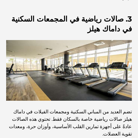
أفضل أماكن الإفطار في دبي: أفضل 7 أماكن لا تُضاهى لتجربة
3. صالات رياضية في المجمعات السكنية
إفطار رمضاني لا يُنسى
في داماك هيلز
المقاهي في منطقة الخليج التجاري: مزيج مثالي من القهوة
والمجتمع
مطاعم دبي الحائزة على نجمة ميشلان: جولة مغامرة لعشاق
الطعام
استكشاف مطاعم جميرا جولف إستيتس: دليل الطهي
Dubai Horse Racing: Where Tradition Meets
Global Competition
تضم العديد من المباني السكنية ومجمعات الفيلات في داماك
هيلز صالات رياضية خاصة بالسكان فقط. تحتوي هذه الصالات
عادةً على أجهزة تمارين القلب الأساسية، وأوزان حرة، ومعدات
المقاهي في نخلة جميرا: دليل لأفضل أماكن القهوة وأسلوب
الحياة في الجزيرة
تقوية العضلات.