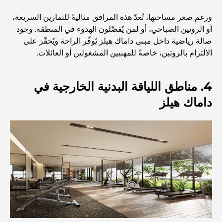
ورغم صغر مساحتها، تُعدّ هذه المرافق مثاليةً للتمارين السريعة،
أفضل وجبات الإفطار في دبي: اختياراتي المفضلة لعام 2026
أو الروتين الصباحي، أو لمن يُفضّلون الهدوء في المنطقة. وجود
صالة رياضية داخل مبنى داماك هيلز يُوفّر الراحة ويُحفّز على
الالتزام بالروتين، خاصةً للمهنيين المشغولين أو العائلات.
كيفية الحصول على قرض عقاري في دبي: الدليل الشامل
4. مناطق اللياقة البدنية الخارجية في
مخطط تلال الغاف الرئيسي: معيار جديد للحياة المتكاملة في
داماك هيلز
دبي
منازل متوافقة مع مبادئ فاستو: دليل عملي لتحقيق التوازن
والانسجام
أفضل شركات تنسيق الحدائق في دبي: تحويل المساحات
الخارجية
أفضل شركات نقل الأثاث في دبي: دليل شامل