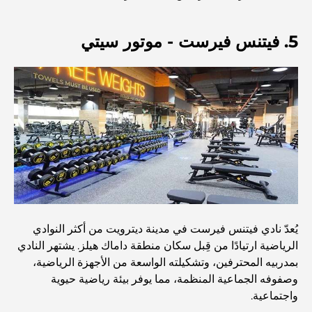
أفضل ملاعب الجولف للبطولات في دبي
5. فيتنس فيرست - موتور سيتي
المجتمعات السكنية المطلة على الواجهة البحرية في دبي: حياة
فاخرة على شاطئ البحر
أفضل البنوك في دبي للمقيمين الأجانب: دليل مصرفي شامل
أفضل مطاعم شرائح اللحم في دبي: دليل لعشاق اللحوم
أغلى دولة في العالم: تصنيف عالمي لتكاليف المعيشة
يُعدّ نادي فيتنس فيرست في مدينة ديترويت من أكثر النوادي
الرياضية ارتيادًا من قِبل سكان منطقة داماك هيلز. يشتهر النادي
دليل صالات الرياضة في داماك هيلز: أفضل خيارات اللياقة
بمدربيه المحترفين، وتشكيلته الواسعة من الأجهزة الرياضية،
البدنية في المنطقة المحيطة
وصفوفه الجماعية المنظمة، مما يوفر بيئة رياضية حيوية
واجتماعية.