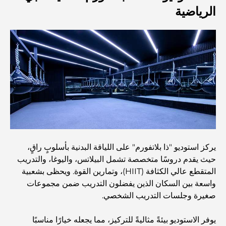
الرياضية
أغلى سيارات تسلا: الابتكار يلتقي بالأداء
مطاعم الوصل: أشهر أماكن تناول الطعام في دبي
أغنى عشر دول في العالم
أنشطة يمكنك القيام بها مع الأطفال في دبي: دليل عائلي شامل
يركز استوديو "ذا بلاتفورم" على اللياقة البدنية بأسلوبٍ راقٍ،
أفضل المنتجعات الشاطئية في دبي لقضاء عطلة فاخرة
حيث يقدم دروسًا متخصصة تشمل البيلاتس، واليوغا، والتدريب
المتقطع عالي الكثافة (HIIT)، وتمارين القوة. ويحظى بشعبية
واسعة بين السكان الذين يفضلون التدريب ضمن مجموعات
أماكن رومانسية في دبي للحظات لا تُنسى
صغيرة وجلسات التدريب الشخصي.
يوفر الاستوديو بيئةً مثاليةً للتركيز، مما يجعله خيارًا مناسبًا