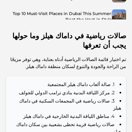
Top 10 Must-Visit Places in Dubai This Summer:
Beat the Heat in Style
صالات رياضية في داماك هيلز وما حولها
Top 7 Busiest Airports in the World: Hub of Global
Travel
يجب أن تعرفها
Abu Dhabi vs Dubai: A Practical Comparison for
تم اختيار قائمة الصالات الرياضية أدناه بعناية، وهي توفر مزيجًا
Investors and Residents
من الراحة والجودة والتنوع لسكان منطقة داماك هيلز.
Best Schools in Downtown Dubai: A Guide for
Families
1. صالة ألعاب داماك هيلز المجتمعية
2. مركز اللياقة البدنية بنادي ترامب الدولي للجولف
أشياء يمكنك القيام بها في دبي خلال فصل الصيف: دليلك الأمثل
3. صالات رياضية في المجمعات السكنية في داماك
للتغلب على الحرارة
هيلز
4. مناطق اللياقة البدنية الخارجية في داماك هيلز
أفضل الهدايا الفاخرة للرجال: أفكار هدايا مميزة وخالدة
صالات رياضية قريبة تحظى بشعبية بين سكان داماك
هيلز