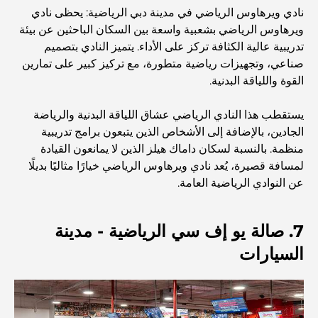
نادي ويرهاوس الرياضي في مدينة دبي الرياضية: يحظى نادي
ويرهاوس الرياضي بشعبية واسعة بين السكان الباحثين عن بيئة
نادي شاطئ العائلة في دبي: حيث يلتقي المرح بالاسترخاء
تدريبية عالية الكثافة تركز على الأداء. يتميز النادي بتصميم
صناعي، وتجهيزات رياضية متطورة، مع تركيز كبير على تمارين
القوة واللياقة البدنية.
أفضل مدارس البكالوريا الدولية في دبي: دليل شامل لأولياء
الأمور
يستقطب هذا النادي الرياضي عشاق اللياقة البدنية والرياضة
الجادين، بالإضافة إلى الأشخاص الذين يتبعون برامج تدريبية
المخطط الرئيسي لتلال دبي: رؤية للحياة المجتمعية العصرية
منظمة. بالنسبة لسكان داماك هيلز الذين لا يمانعون القيادة
لمسافة قصيرة، يُعد نادي ويرهاوس الرياضي خيارًا مثاليًا بديلًا
عن النوادي الرياضية العامة.
مطعم دار أوبرا دبي: حيث يلتقي الطعام الفاخر بالثقافة
7. صالة يو إف سي الرياضية - مدينة
أغلى ماركات البدلات التي تُعرّف مفهوم الخياطة الفاخرة
السيارات
مطاعم شاطئ J1: وجهة دبي الجديدة لتناول الطعام الفاخر