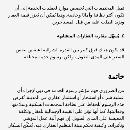
تميل المجتمعات التي تُخصص موارد لعمليات الخدمة إلى أن
صالات رياضية في مركز دبي المالي العالمي: حيث يلتقي اللياقة
تكون أكثر نظافةً وأمانًا وجاذبية. وهذا يُمكن أن يُعزز قيمة العقار
البدنية بأسلوب حياة الأعمال
ويزيد الطلب عليه من قِبل المستأجرين.
٤. يُسهّل مقارنة العقارات المتشابهة
أندر سيارة في العالم: أساطير السيارات التي لا تُقدر بثمن
قد يكون هناك فرق كبير بين القدرة الشرائية لشقتين بنفس
منصات التداول في الإمارات العربية المتحدة: دليل للمستثمرين
السعر على المدى الطويل، ولكن برسوم خدمة مختلفة.
العصريين
خاتمة
نادي شاطئ العائلة في دبي: حيث يلتقي المرح بالاسترخاء
من الضروري فهم مؤشر رسوم الخدمة في دبي لإجراء أي
أفضل مدارس البكالوريا الدولية في دبي: دليل شامل لأولياء
عملية شراء أو استئجار أو استثمار عقاري في المدينة. تُفرض
الأمور
هذه الرسوم للحفاظ على نظافة المجمعات السكنية وسلامتها
وفعاليتها. كما أنها تؤثر على القيمة الإجمالية للعقار وتكلفة
المعيشة على المدى الطويل. إن فهم آلية عمل المؤشر،
المخطط الرئيسي لتلال دبي: رؤية للحياة المجتمعية العصرية
وتأثيراته، وكيفية تحكم هيئة التنظيم العقاري فيه، يُمكّن السكان