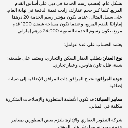
بشكل عام، يُحسب رسم الخدمة في دبي على أساس القدم
المربع. كلما كبر حجم عقارك، زادت قيمة الدفعة في نهاية العام.
استكشاف مطاعم جميرا جولف إستيتس: دليل الطهي
على سبيل المثال، عندما يكون مؤشر رسم الخدمة 20 درهمًا
إماراتيًا للقدم المربع، وعندما تكون مساحة شقتك 1200 قدم
مربع، تكون رسوم الخدمة السنوية 24,000 درهم إماراتي.
Dubai Horse Racing: Where Tradition Meets
Global Competition
يعتمد الحساب على عدة عوامل:
المقاهي في نخلة جميرا: دليل لأفضل أماكن القهوة وأسلوب
الحياة في الجزيرة
نوع العقار
: يتطلب العقار السكن والتجاري، ويعتمد على طبيعته:
شقة، فلل، تاون هاوس، وعقار تجاري.
أفضل وجبات الإفطار في دبي: اختياراتي المفضلة لعام 2026
جودة المرافق:
تحتاج المرافق ذات المرافق الإضافية إلى صيانة
إضافية.
كيفية الحصول على قرض عقاري في دبي: الدليل الشامل
معايير الصيانة:
قد تكون الأنظمة المتطورة والإصلاحات المتكررة
مكلفة في المباني.
مخطط تلال الغاف الرئيسي: معيار جديد للحياة المتكاملة في
دبي
شركة التطوير العقاري والإدارة: يلتزم بعض المطورين بمعايير
خدمة متميزة، مما يؤثر على المؤشر.