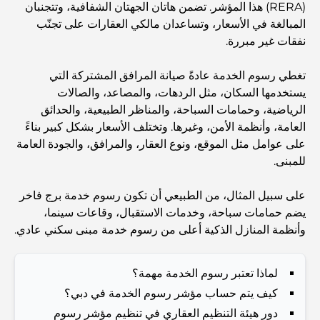
(RERA) هذا المؤشر. تضمن هاتان الجهتان الشفافية، وتتجنبان
Best Schools in Downtown Dubai: A Guide for
المبالغة في الأسعار، وتساعدان مالكي العقارات على تجنّب
Families
نفقات غير مبررة.
أشياء يمكنك القيام بها في دبي خلال فصل الصيف: دليلك الأمثل
تغطي رسوم الخدمة عادةً صيانة المرافق المشتركة التي
للتغلب على الحرارة
يستخدمها السكان، مثل الردهات، والمصاعد، والصالات
الرياضية، وحمامات السباحة، والمناظر الطبيعية، والحدائق
العامة، وأنظمة الأمن، وغيرها. وتختلف الأسعار بشكل كبير بناءً
أفضل الهدايا الفاخرة للرجال: أفكار هدايا مميزة وخالدة
على عوامل مثل الموقع، ونوع العقار، والمرافق، والجودة العامة
للمبنى.
Best Hotels in Business Bay, Dubai: Your Ultimate
Guide
على سبيل المثال، من الطبيعي أن تكون رسوم خدمة برج فاخر
يضم حمامات سباحة، وخدمات الاستقبال، وقاعات سينما،
وأنظمة المنازل الذكية أعلى من رسوم خدمة مبنى سكني عادي.
المدارس القريبة من نخلة جميرا: دليل شامل للعائلات
لماذا تعتبر رسوم الخدمة مهمة؟
Dubai Vision 2040 - Green Living, Scenic Routes
and a Smarter Metro Network
كيف يتم حساب مؤشر رسوم الخدمة في دبي؟
دور هيئة التنظيم العقاري في تنظيم مؤشر رسوم