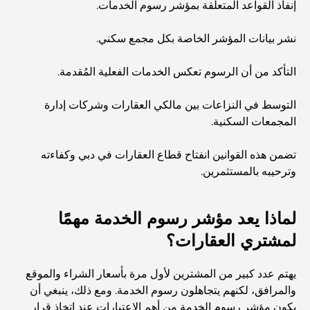
إنفاذ القواعد المتعلقة بمؤشر رسوم الخدمات.
أفضل 7 مطاعم في خور دبي لتناول الطعام فيها
نشر بيانات المؤشر الخاصة بكل مجمع سكني.
أفضل المدارس في دبي مارينا: دليل مناسب للعائلات
التأكد من أن الرسوم تعكس الخدمات الفعلية المُقدمة.
التوسط في النزاعات بين مالكي العقارات وشركات إدارة
مطاعم في دبي هيلز: أفضل أماكن تناول الطعام في مركز متنامٍ
المجمعات السكنية.
تضمن هذه القوانين انفتاح قطاع العقارات في دبي وكفاءته
أفضل ملاعب الجولف للبطولات في دبي
وترحيبه بالمستثمرين.
المجتمعات السكنية المطلة على الواجهة البحرية في دبي: حياة
لماذا يعد مؤشر رسوم الخدمة مهمًا
فاخرة على شاطئ البحر
لمشتري العقارات؟
أفضل البنوك في دبي للمقيمين الأجانب: دليل مصرفي شامل
يهتم عدد كبير من المشترين لأول مرة بأسعار الشراء والموقع
والمرافق، لكنهم يتجاهلون رسوم الخدمة. ومع ذلك، ينبغي أن
يكون مؤشر رسوم الخدمة من أهم الاعتبارات عند اتخاذ قرار