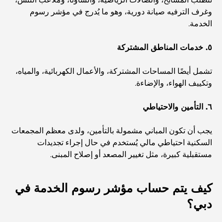
وغرف الترفيه صيانة دورية، وهو ما يُدرج في مؤشر رسوم
الخدمة.
أفضل المناطق للسكن في دبي مع العائلة: اكتشف أفضل
الخيارات
٥. خدمات المناطق المشتركة
فنادق الخمس نجوم في دبي: فخامة لا مثيل لها لكل مسافر
تشمل أيضًا المساحات المشتركة، والأعمال الكهربائية، والمياه،
وتكييف الهواء، والإضاءة.
أشياء يمكنك القيام بها في وسط مدينة دبي: دليلك الشامل
٦. التأمين والاحتياطي
يجب أن تكون المباني مشمولة بالتأمين، ولدى معظم المجمعات
أفضل أماكن الإفطار في دبي: أفضل 7 أماكن لا تُضاهى لتجربة
السكنية احتياطي مالي يُستخدم في حال إجراء تجديدات
إفطار رمضاني لا يُنسى
مستقبلية كبيرة، مثل تغيير المصعد أو إصلاح المبنى.
المقاهي في منطقة الخليج التجاري: مزيج مثالي من القهوة
والمجتمع
كيف يتم حساب مؤشر رسوم الخدمة في
دبي؟
مطاعم دبي الحائزة على نجمة ميشلان: جولة مغامرة لعشاق
الطعام