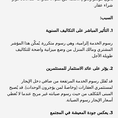
أفضل مطاعم شرائح اللحم في دبي: دليل لعشاق اللحوم
شراء عقار.
السبب:
أغلى دولة في العالم: تصنيف عالمي لتكاليف المعيشة
1. التأثير المباشر على التكاليف السنوية
دليل صالات الرياضة في داماك هيلز: أفضل خيارات اللياقة
البدنية في المنطقة المحيطة
رسوم الخدمة إلزامية، وهي رسوم متكررة. يُمكّن هذا المؤشر
المشتري ومالك المنزل من وضع ميزانية واضحة للتكاليف
طويلة الأجل.
أفضل مراكز التسوق في دبي للتسوق والترفيه
2. يؤثر على عائد الاستثمار للمستثمرين
أنشطة يمكنك القيام بها في مركز دبي المالي العالمي:
استكشف أكثر مناطق دبي حيوية
قد تُقلل رسوم الخدمة المرتفعة من صافي دخل الإيجار
لمستثمري العقارات (وخاصةً لمن يؤجرون الوحدات). قد يُصبح
بطاقات الائتمان في الإمارات العربية المتحدة: دليل شامل
المبنى المُكلف من حيث رسوم صيانته غير مربح عندما لا تُغطي
للإنفاق الذكي
أسعار الإيجار رسوم الصيانة.
مستشفى في مركز دبي المالي العالمي: رعاية طبية عالمية
3. يعكس جودة المعيشة في المجتمع
المستوى في دبي