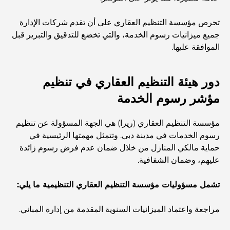
منازل متوافقة مع مبادئ فاستو: دليل عملي لتحقيق التوازن
والانسجام
تحرص مؤسسة التنظيم العقاري على أن تقدم شركات الإدارة
جميع ميزانيات رسوم الخدمة، والتي تخضع للتدقيق والتبرير قبل
الموافقة عليها.
أفضل شركات تنسيق الحدائق في دبي: تحويل المساحات
الخارجية
دور هيئة التنظيم العقاري في تنظيم
أفضل شركات نقل الأثاث في دبي: دليل شامل
مؤشر رسوم الخدمة
نخلة جبل علي مقابل نخلة جميرا: مقارنة واضحة لمشتري
مؤسسة التنظيم العقاري (ريرا) هي الجهة المسؤولة عن تنظيم
العقارات الأذكياء
رسوم الخدمات في مدينة دبي. وتتمثل مهمتها الرئيسية في
حماية مالكي المنازل من خلال ضمان عدم فرض رسوم زائدة
عليهم، وضمان الشفافية.
اكتشف جزيرة القمر في دبي: دليلك الأمثل
تشمل مسؤوليات مؤسسة التنظيم العقاري التنظيمية ما يلي:
استكشاف المواقع التاريخية في دبي: رحلة عبر الزمن
مراجعة واعتماد الميزانيات السنوية المقدمة من إدارة المباني.