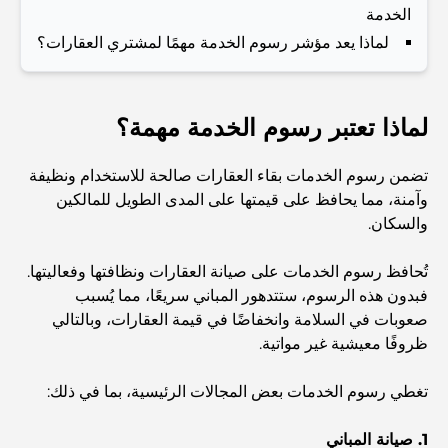
الخدمة
أفضل المقاهي في دبي بإطلالة خلابة: مزيج مثالي من المذاق
الرائع والمناظر الطبيعية الساحرة
لماذا يعد مؤشر رسوم الخدمة مهمًا لمشتري العقارات؟
مطاعم بإطلالة على برج العرب: تجربة طعام استثنائية في دبي
لماذا تعتبر رسوم الخدمة مهمة؟
دليل شامل لأندية شاطئ نخلة جميرا لعام 2026
تضمن رسوم الخدمات بقاء العقارات صالحة للاستخدام ونظيفة
وآمنة، مما يحافظ على قيمتها على المدى الطويل للمالكين
والسكان.
المطاعم الإيطالية في وسط مدينة دبي: تذوق إيطاليا في قلب
المدينة
تُحافظ رسوم الخدمات على صيانة العقارات ونظافتها وفعاليتها.
فبدون هذه الرسوم، ستتدهور المباني سريعًا، مما يُسبب
أفضل 7 نوادي رياضية في دبي هيلز: اللياقة البدنية في أبهى
صعوبات في السلامة وانخفاضًا في قيمة العقارات، وبالتالي
صورها
ظروفًا معيشية غير مواتية.
الدليل الأمثل لمطاعم الطعام الفاخر في نخلة جميرا
تغطي رسوم الخدمات بعض المجالات الرئيسية، بما في ذلك:
1. صيانة المباني