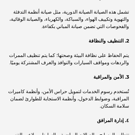
اكتشف أفضل وجبة إفطار في منطقة الخليج التجاري، دبي
تشمل هذه الصيانة الصيانة الدورية، مثل صيانة أنظمة التدفئة
والتهوية وتكييف الهواء، والسباكة، والكهرباء، والصيانة الوقائية،
المستشفيات الحكومية في دبي: رعاية صحية شاملة للجميع
والفحوصات التي تضمن صيانة المباني بكفاءة.
2. التنظيف والنظافة
أغلى سيارة لامبورغيني على الإطلاق: قائمة هواة الجمع
يتم الحفاظ على نظافة البيئة وصحتها؛ كما يتم تنظيف الممرات
والردهات ومواقف السيارات والنوافذ والغرف المشتركة يوميًا.
أغلى مدارس جيمس في دبي: دليل شامل للآباء
3. الأمن والمراقبة
أفضل المدارس القريبة من داماك هيلز 2: دليل للعائلات
تُستخدم رسوم الخدمات لتمويل حراس الأمن، وأنظمة كاميرات
المراقبة، وضوابط الدخول، وأنظمة الاستجابة للطوارئ لضمان
سلامة السكان.
أفضل المطاعم الهندية في دبي: رحلة طهي
٤. إدارة المرافق
اكتشف ممشى نخلة جميرا: جولة بين الفخامة والإطلالات الخلابة
تتطلب المسابح، والصالات الرياضية، والساونا، وملاعب التنس،