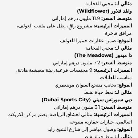
مثالي لـ:
محبي الفخامة
نادي شاطئ العائلة في دبي: حيث يلتقي المرح بالاسترخاء
وايلد فلاور (Wildflower)
متوسط السعر:
11.9 مليون درهم إماراتي
المميزات الرئيسية:
مشروع راقٍ، يطل على ملعب الغولف،
أفضل مدارس البكالوريا الدولية في دبي: دليل شامل لأولياء
الأمور
مرافق فاخرة
الموقع:
ضمن عقارات جميرا للغولف
مثالي لـ:
محبي الفخامة
المخطط الرئيسي لتلال دبي: رؤية للحياة المجتمعية العصرية
ذا ميدوز (The Meadows)
متوسط السعر:
7.2 مليون درهم إماراتي
المميزات الرئيسية:
9 مجتمعات فرعية، بيئة معيشية هادئة،
مطعم دار أوبرا دبي: حيث يلتقي الطعام الفاخر بالثقافة
مناسب للعائلات
الموقع:
بجانب منتجع العنوان مونتغمري
مثالي لـ:
نمط حياة نشط
أغلى ماركات البدلات التي تُعرّف مفهوم الخياطة الفاخرة
دبي سبورتس سيتي (Dubai Sports City)
متوسط السعر:
3.1 مليون درهم إماراتي
المميزات الرئيسية:
مثالي لعشاق الرياضة، يضم مركز الكريكت
مطاعم شاطئ J1: وجهة دبي الجديدة لتناول الطعام الفاخر
العالمي، خيارات عقارية متنوعة
الموقع:
وصول مباشر إلى شارع الشيخ زايد
مثالي لـ:
نمط حياة نشط