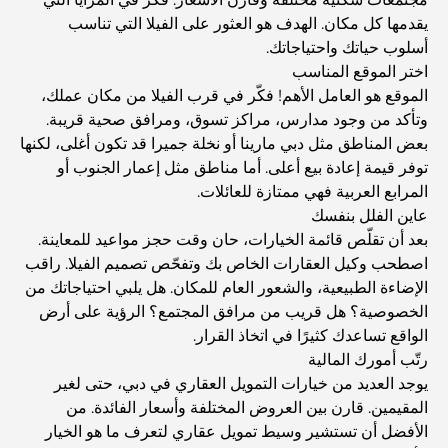
أفضل وجبات الإفطار في دبي: اختياراتي المفضلة لعام 2026
يقدمها كل مكان. الهدف هو العثور على الفيلا التي تناسب
أسلوب حياتك واحتياجاتك.
اختر الموقع المناسب
كيفية الحصول على قرض عقاري في دبي: الدليل الشامل
الموقع هو العامل الأهم! فكّر في قرب الفيلا من مكان عملك،
وتأكد من وجود مدارس، مراكز تسوق، ومرافق صحية قريبة.
بعض المناطق مثل دبي مارينا أو نخلة جميرا قد تكون أغلى، لكنها
مخطط تلال الغاف الرئيسي: معيار جديد للحياة المتكاملة في
توفر قيمة إعادة بيع أعلى. أما مناطق مثل إعمار الجنوب أو
دبي
المرابع العربية فهي ممتازة للعائلات.
عاين الفلل بنفسك
منازل متوافقة مع مبادئ فاستو: دليل عملي لتحقيق التوازن
بعد أن تقلّص قائمة الخيارات، حان وقت حجز مواعيد للمعاينة.
والانسجام
اصطحب وكيل العقارات الخاص بك وتفحّص تصميم الفيلا. راقب
الإضاءة الطبيعية، والشعور العام للمكان. هل يلبي احتياجاتك من
أفضل شركات تنسيق الحدائق في دبي: تحويل المساحات
الخصوصية؟ هل قريب من مرافق المجتمع؟ الرؤية على أرض
الخارجية
الواقع تساعدك كثيرًا في اتخاذ القرار.
رتّب أمورك المالية
أفضل شركات نقل الأثاث في دبي: دليل شامل
يوجد العديد من خيارات التمويل العقاري في دبي، حتى لغير
المقيمين. قارن بين العروض المختلفة وأسعار الفائدة. من
الأفضل أن تستشير وسيط تمويل عقاري لتعرف ما هو الخيار
نخلة جبل علي مقابل نخلة جميرا: مقارنة واضحة لمشتري