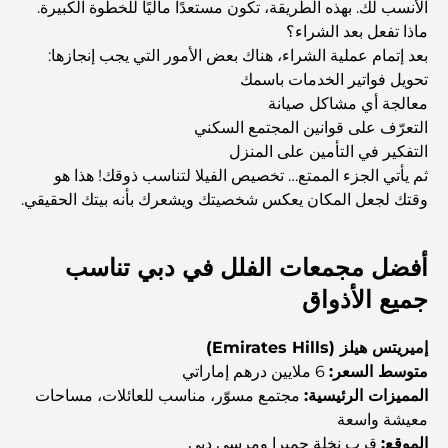
الأنسب لك. بهذه الطريقة، تكون مستعدًا ماليًا للخطوة الكبيرة.
العقارات الأذكياء
ماذا تفعل بعد الشراء؟
بعد إتمام عملية الشراء، هناك بعض الأمور التي يجب إنجازها:
اكتشف جزيرة القمر في دبي: دليلك الأمثل
تحويل فواتير الخدمات باسمك
معالجة أي مشاكل صيانة
التعرّف على قوانين المجتمع السكني
استكشاف المواقع التاريخية في دبي: رحلة عبر الزمن
التفكير في التأمين على المنزل
ثم يأتي الجزء الممتع… تخصيص الفيلا لتناسب ذوقك! هذا هو
وقتك لجعل المكان يعكس شخصيتك ويشعرك بأنه بيتك الحقيقي.
أفضل 7 مطاعم في خور دبي لتناول الطعام فيها
أفضل مجمعات الفلل في دبي تناسب
أفضل المدارس في دبي مارينا: دليل مناسب للعائلات
جميع الأذواق
إميريتس هيلز (Emirates Hills)
مطاعم في دبي هيلز: أفضل أماكن تناول الطعام في مركز متنامٍ
متوسط السعر:
6 ملايين درهم إماراتي
المميزات الرئيسية:
مجتمع مسوّر، مناسب للعائلات، مساحات
معيشة واسعة
أفضل ملاعب الجولف للبطولات في دبي
الموقع:
قرب نخلة جميرا ومرسى دبي