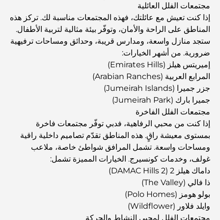
مجتمعات الفلل العائلية
إذا كنت تعيش مع عائلتك، فهذه المجتمعات مناسبة لك. تركز هذه
أفضل المدارس القريبة من داماك هيلز 2: دليل للعائلات
المناطق على الراحة والأمان، وتوفّر بيئة مثالية لتربية الأطفال.
ستجد منازل واسعة، ومدارس قريبة، وحدائق ومساحات ترفيهية
ضرورية. من أشهر الخيارات:
أفضل المطاعم الهندية في دبي: رحلة طهي
إميريتس هيلز (Emirates Hills)
المرابع العربية (Arabian Ranches)
جزر جميرا (Jumeirah Islands)
اكتشف ممشى نخلة جميرا: جولة بين الفخامة والإطلالات الخلابة
جميرا بارك (Jumeirah Park)
مجتمعات الفلل الفاخرة
إذا كنت من محبي الرفاهية، فدبي توفّر مجتمعات فاخرة
أفضل المناطق للسكن في دبي مع العائلة: اكتشف أفضل
الخيارات
بمستوى معيشة راقٍ. هذه المناطق تقدّم تصاميم داخلية راقية
ومساحات واسعة. تشمل المرافق شواطئ خاصة، ملاعب
غولف، وخدمات كونسيرج. الخيارات المميزة تشمل:
فنادق الخمس نجوم في دبي: فخامة لا مثيل لها لكل مسافر
داماك هيلز 2 (DAMAC Hills 2)
ذا فالي (The Valley)
بولو هومز (Polo Homes)
أشياء يمكنك القيام بها في وسط مدينة دبي: دليلك الشامل
وايلد فلاور (Wildflower)
مجتمعات الفلل لمحبي النشاط والحركة