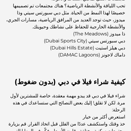
تحب اللياقة والأنشطة الرياضية؟ هناك مجتمعات تم تصميمها
أفضل أماكن الإفطار في دبي: أفضل 7 أماكن لا تُضاهى لتجربة
إفطار رمضاني لا يُنسى
خصيصًا لهذا النمط من الحياة. مثل دبي سبورتس سيتي وذا
ميدوز، حيث توجد العديد من المرافق الرياضية، مسارات الجري،
والأنشطة الخارجية للحفاظ على نشاطك وحيويتك.
المقاهي في منطقة الخليج التجاري: مزيج مثالي من القهوة
والمجتمع
ذا ميدوز (The Meadows)
دبي سبورتس سيتي (Dubai Sports City)
دبي هيلز استيت (Dubai Hills Estate)
مطاعم دبي الحائزة على نجمة ميشلان: جولة مغامرة لعشاق
الطعام
داماك لاجونز (DAMAC Lagoons)
استكشاف مطاعم جميرا جولف إستيتس: دليل الطهي
كيفية شراء فيلا في دبي (بدون ضغوط)
Dubai Horse Racing: Where Tradition Meets
شراء فيلا في دبي قد يبدو مهمة معقدة، خاصة للمشترين لأول
Global Competition
مرة. لكن لا تقلق! إليك بعض النصائح التي ستساعدك في هذه
الرحلة:
المقاهي في نخلة جميرا: دليل لأفضل أماكن القهوة وأسلوب
استعرض أكثر من خيار
الحياة في الجزيرة
خذ وقتك واستكشف عددًا من الفلل قبل اتخاذ القرار. قم بزيارة
مجتمعات سكنية مختلفة وقارن الأسعار. فكّر في المزايا التي