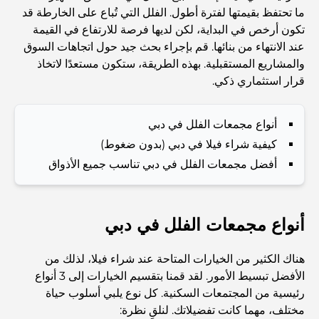
المدينة
ما تحتفظ بقيمتها لفترة أطول. الفلل التي تُباع على الخارطة قد
تكون أرخص في البداية، لكن لديها فرصة للارتفاع في القيمة
أفضل 7 نوادي رياضية في دبي هيلز: اللياقة البدنية في أبهى
عند الانتهاء من بنائها. قم بإجراء بحث جيد حول اتجاهات السوق
صورها
والمشاريع المستقبلية. بهذه الطريقة، ستكون مستعدًا لاتخاذ
قرار استثماري ذكي.
الدليل الأمثل لمطاعم الطعام الفاخر في نخلة جميرا
أنواع مجمعات الفلل في دبي
كيفية شراء فيلا في دبي (بدون ضغوط)
اكتشف أفضل وجبة إفطار في منطقة الخليج التجاري، دبي
أفضل مجمعات الفلل في دبي تناسب جميع الأذواق
المستشفيات الحكومية في دبي: رعاية صحية شاملة للجميع
أنواع مجمعات الفلل في دبي
أغلى سيارة لامبورغيني على الإطلاق: قائمة هواة الجمع
هناك الكثير من الخيارات المتاحة عند شراء فيلا، لذلك من
الأفضل تبسيط الأمور. لقد قمنا بتقسيم الخيارات إلى 3 أنواع
رئيسية من المجتمعات السكنية. كل نوع يلبي أسلوب حياة
أغلى مدارس جيمس في دبي: دليل شامل للآباء
مختلف، مهما كانت تفضيلاتك. لنلقِ نظرة: