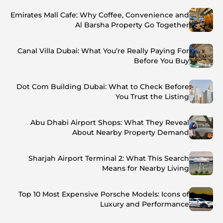
Emirates Mall Cafe: Why Coffee, Convenience and
Al Barsha Property Go Together
Canal Villa Dubai: What You’re Really Paying For
Before You Buy
Dot Com Building Dubai: What to Check Before
You Trust the Listing
Abu Dhabi Airport Shops: What They Reveal
About Nearby Property Demand
Sharjah Airport Terminal 2: What This Search
Means for Nearby Living
Top 10 Most Expensive Porsche Models: Icons of
Luxury and Performance