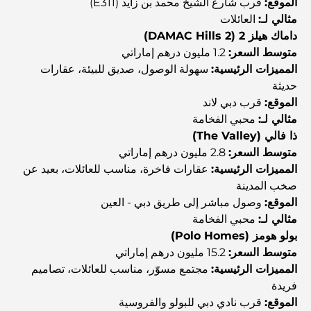
الموقع:
قرب شارع الشيخ محمد بن زايد (E311)
مثالي لـ:
العائلات
أنشطة يمكنك القيام بها في مركز دبي المالي العالمي:
استكشف أكثر مناطق دبي حيوية
داماك هيلز 2 (DAMAC Hills 2)
متوسط السعر:
1.2 مليون درهم إماراتي
المميزات الرئيسية:
سهولة الوصول، صديق للبيئة، عقارات
بطاقات الائتمان في الإمارات العربية المتحدة: دليل شامل
للإنفاق الذكي
حديثة
الموقع:
قرب دبي لاند
مثالي لـ:
محبي الفخامة
مستشفى في مركز دبي المالي العالمي: رعاية طبية عالمية
المستوى في دبي
ذا فالي (The Valley)
متوسط السعر:
2.8 مليون درهم إماراتي
المميزات الرئيسية:
عقارات فاخرة، مناسب للعائلات، بعيد عن
صالات رياضية في مركز دبي المالي العالمي: حيث يلتقي اللياقة
البدنية بأسلوب حياة الأعمال
صخب المدينة
الموقع:
وصول مباشر إلى طريق دبي - العين
مثالي لـ:
محبي الفخامة
أندر سيارة في العالم: أساطير السيارات التي لا تُقدر بثمن
بولو هومز (Polo Homes)
متوسط السعر:
15.2 مليون درهم إماراتي
المميزات الرئيسية:
مجتمع مسوّر، مناسب للعائلات، تصاميم
منصات التداول في الإمارات العربية المتحدة: دليل للمستثمرين
العصريين
فريدة
الموقع:
قرب نادي دبي للبولو والفروسية