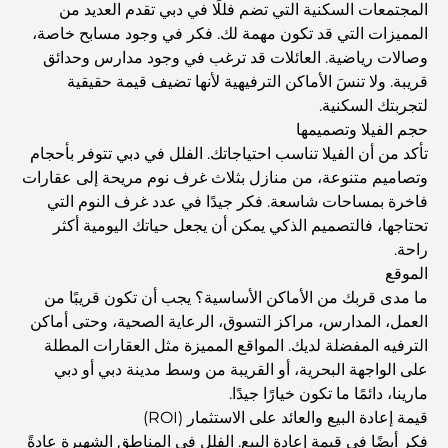
المجتمعات السكنية التي تضم فللًا في دبي تقدم العديد من
Guide
المميزات التي قد تكون مهمة لك. فكر في وجود مسابح خاصة،
وصالات رياضية. العائلات قد ترغب في وجود مدارس وحدائق
المدارس القريبة من نخلة جميرا: دليل شامل للعائلات
قريبة. ولا تنسَ الأماكن الترفيهية لأنها تضيف قيمة حقيقية
لتجربتك السكنية.
حجم الفيلا وتصميمها
Dubai Vision 2040 - Green Living, Scenic Routes
تأكد من أن الفيلا تناسب احتياجاتك. الفلل في دبي تتوفر بأحجام
and a Smarter Metro Network
وتصاميم متنوعة، من منازل بثلاث غرف نوم مريحة إلى عقارات
فاخرة بمساحات شاسعة. فكر جيدًا في عدد غرف النوم التي
أفضل المقاهي في دبي بإطلالة خلابة: مزيج مثالي من المذاق
تحتاجها، فالتصميم الذكي يمكن أن يجعل حياتك اليومية أكثر
الرائع والمناظر الطبيعية الساحرة
راحة.
الموقع
مطاعم بإطلالة على برج العرب: تجربة طعام استثنائية في دبي
ما مدى قربك من الأماكن الأساسية؟ يجب أن تكون قريبًا من
العمل، المدارس، مراكز التسوق، الرعاية الصحية، وحتى أماكن
الترفيه المفضلة لديك. المواقع المميزة مثل العقارات المطلة
دليل شامل لأندية شاطئ نخلة جميرا لعام 2026
على الواجهة البحرية، أو القريبة من وسط مدينة دبي أو دبي
مارينا، دائمًا ما تكون خيارًا جيدًا.
قيمة إعادة البيع والعائد على الاستثمار (ROI)
المطاعم الإيطالية في وسط مدينة دبي: تذوق إيطاليا في قلب
فكر أيضًا في قيمة إعادة البيع. الفلل في المناطق الشهيرة عادةً