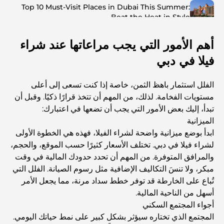
Top 10 Must-Visit Places in Dubai This Summer:
Beat the Heat in Style
أهم الأمور التي يجب مراعاتها عند شراء
Top 7 Busiest Airports in the World: Hub of Global
Travel
فيلا في دبي
Abu Dhabi vs Dubai: A Practical Comparison for
الفلل استثمار باهظ الثمن، خاصة إذا كنت تسعى إلى أعلى
Investors and Residents
مستويات الفخامة. لذلك، من المهم أن تتخذ قرارًا ذكيًا. وقبل أن
تبدأ، إليك بعض الأمور التي يجب أن تضعها في اعتبارك:
Best Schools in Downtown Dubai: A Guide for
الميزانية
Families
ابدأ بوضع ميزانية واضحة لشراء الفيلا، فهذه هي الخطوة الأولى
لشراء فيلا في دبي. تختلف الأسعار كثيرًا حسب الموقع، والحجم،
أشياء يمكنك القيام بها في دبي خلال فصل الصيف: دليلك الأمثل
والمرافق المتوفرة. من المهم أن تحدد حدودك المالية في وقت
للتغلب على الحرارة
مبكر، ولا تنسَ التكاليف الإضافية مثل رسوم الصيانة. الفلل التي
تُباع على الخارطة قد توفر خطط سداد مرنة، مما يجعل الأمر
أفضل الهدايا الفاخرة للرجال: أفكار هدايا مميزة وخالدة
أسهل من الناحية المالية.
أجواء المجتمع السكني
المجتمع الذي تختاره سيؤثر بشكل كبير على نمط حياتك اليومي.
Best Hotels in Business Bay, Dubai: Your Ultimate