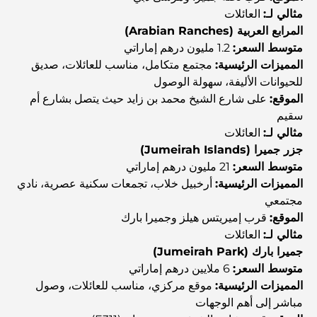
مثالي لـ:
العائلات
المرابع العربية (Arabian Ranches)
المجتمعات السكنية المطلة على الواجهة البحرية في دبي: حياة
فاخرة على شاطئ البحر
متوسط السعر:
1.2 مليون درهم إماراتي
المميزات الرئيسية:
مجتمع متكامل، مناسب للعائلات، صديق
للحيوانات الأليفة، سهولة الوصول
أفضل البنوك في دبي للمقيمين الأجانب: دليل مصرفي شامل
الموقع:
على شارع الشيخ محمد بن زايد حيث يتصل بشارع أم
سقيم
مثالي لـ:
العائلات
أفضل مطاعم شرائح اللحم في دبي: دليل لعشاق اللحوم
جزر جميرا (Jumeirah Islands)
متوسط السعر:
21 مليون درهم إماراتي
المميزات الرئيسية:
أرخبيل خلاب، تجمعات سكنية عصرية، نادي
أغلى دولة في العالم: تصنيف عالمي لتكاليف المعيشة
مجتمعي
الموقع:
قرب إميريتس هيلز وجميرا بارك
مثالي لـ:
العائلات
دليل صالات الرياضة في داماك هيلز: أفضل خيارات اللياقة
البدنية في المنطقة المحيطة
جميرا بارك (Jumeirah Park)
متوسط السعر:
6 ملايين درهم إماراتي
المميزات الرئيسية:
موقع مركزي، مناسب للعائلات، وصول
أفضل مراكز التسوق في دبي للتسوق والترفيه
مباشر إلى أهم الوجهات