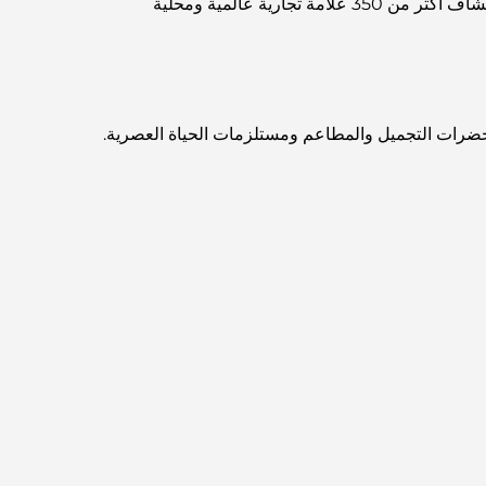
دليل دبي هيلز مول هو قائمة إلكترونية تعرض تفاصيل المتاجر في المول. إنه دليلك للتسوق في دبي هيلز مول، حيث يمكنك استكشاف أكثر من 350 علامة تجارية عالمية ومحلية
مخطط تلال الغاف الرئيسي: معيار جديد للحياة المتكاملة
في دبي
منازل متوافقة مع مبادئ فاستو: دليل عملي لتحقيق
التوازن والانسجام
ستحضرات التجميل والمطاعم ومستلزمات الحياة العصرية.
أفضل شركات تنسيق الحدائق في دبي: تحويل
المساحات الخارجية
أفضل شركات نقل الأثاث في دبي: دليل شامل
نخلة جبل علي مقابل نخلة جميرا: مقارنة واضحة
لمشتري العقارات الأذكياء
اكتشف جزيرة القمر في دبي: دليلك الأمثل