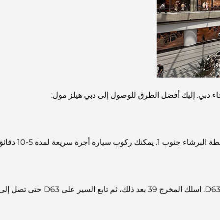
اء دبي. إليك أفضل الطرق للوصول إلى دبي هيلز مول:
اسلك شارع الشيخ زايد E11، ثم اتبع