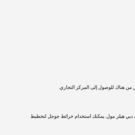
اكتشف ممشى نخلة جميرا: جولة بين الفخامة
والإطلالات الخلابة
أفضل المناطق للسكن في دبي مع العائلة: اكتشف
أفضل الخيارات
فنادق الخمس نجوم في دبي: فخامة لا مثيل لها لكل
مسافر
أشياء يمكنك القيام بها في وسط مدينة دبي: دليلك
الشامل
أفضل أماكن الإفطار في دبي: أفضل 7 أماكن لا تُضاهى
لتجربة إفطار رمضاني لا يُنسى
ه إلى شارع أم سقيم D63. اسلك المخرج 39 بعد ذلك، ثم تابع السير على D63 حتى تصل إلى دبي هيلز مول. يمكنك استخدام خرائط جوجل لتخطيط
المقاهي في منطقة الخليج التجاري: مزيج مثالي من
القهوة والمجتمع