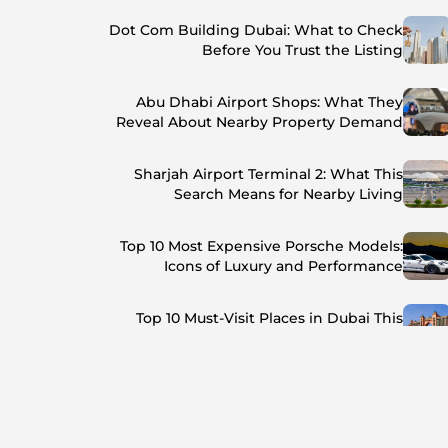
Dot Com Building Dubai: What to Check
Before You Trust the Listing
Abu Dhabi Airport Shops: What They
Reveal About Nearby Property Demand
Sharjah Airport Terminal 2: What This
Search Means for Nearby Living
Top 10 Most Expensive Porsche Models:
Icons of Luxury and Performance
Top 10 Must-Visit Places in Dubai This
Summer: Beat the Heat in Style
Top 7 Busiest Airports in the World: Hub of
Global Travel