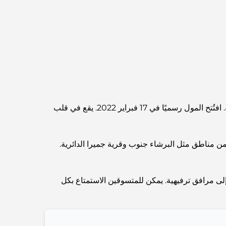
Routes and a Smarter Metro Network
أفضل المقاهي في دبي بإطلالة خلابة: مزيج مثالي من
المذاق الرائع والمناظر الطبيعية الساحرة
مطاعم بإطلالة على برج العرب: تجربة طعام استثنائية
في دبي
دبي هيلز مول هو مشروع تطويري من إعمار العقارية. وقد أصبح من أبرز خيارات التسوق في دبي خلال السنوات القليلة الماضية. افتُتح المول رسميًا في 17 فبراير 2022. يقع في قلب
دليل شامل لأندية شاطئ نخلة جميرا لعام 2026
 الخيل E44 وشارع أم سقيم D63. يوفر المول سهولة الوصول من مناطق مثل البرشاء جنوب وقرية جميرا الدائرية.
المطاعم الإيطالية في وسط مدينة دبي: تذوق إيطاليا في
قلب المدينة
ى مرافق ترفيهية. يمكن للمتسوقين الاستمتاع بكل
أفضل 7 نوادي رياضية في دبي هيلز: اللياقة البدنية في
أبهى صورها
الدليل الأمثل لمطاعم الطعام الفاخر في نخلة جميرا