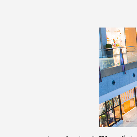
مطاعم دبي الحائزة على نجمة ميشلان: جولة مغامرة
لعشاق الطعام
استكشاف مطاعم جميرا جولف إستيتس: دليل الطهي
Dubai Horse Racing: Where Tradition Meets
Global Competition
المقاهي في نخلة جميرا: دليل لأفضل أماكن القهوة
وأسلوب الحياة في الجزيرة
أفضل وجبات الإفطار في دبي: اختياراتي المفضلة لعام
2026
كيفية الحصول على قرض عقاري في دبي: الدليل
الشامل