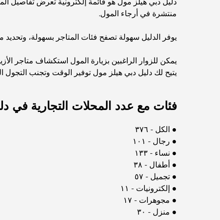
منتشرة في أرجاء المول.
يوفر الدليل سهولة تصفح فئات المتاجر بسهولة، وتحديد م
يمكن للزوار الراغبين بزيارة المول استكشاف متاجر الأز
يتيح لك دليل دبي هيلز مول توفير الوقت وتجنب التجول ا
فئات مع عدد المحلات التجارية في دل
● الكل - ٣٧٦
● رجال - ١٠١
● نساء - ١٣٣
● أطفال - ٣٨
● تجميل - ٥٧
● إلكترونيات - ١١
● مجوهرات - ١٧
● منزل - ٣٠