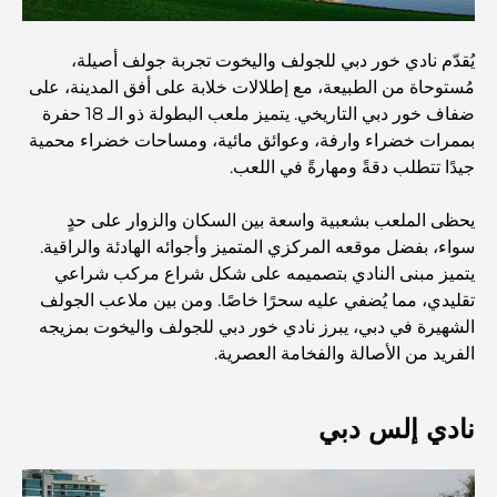
مطاعم دبي الحائزة على نجمة ميشلان: جولة مغامرة لعشاق
الطعام
يُقدّم نادي خور دبي للجولف واليخوت تجربة جولف أصيلة،
مُستوحاة من الطبيعة، مع إطلالات خلابة على أفق المدينة، على
استكشاف مطاعم جميرا جولف إستيتس: دليل الطهي
ضفاف خور دبي التاريخي. يتميز ملعب البطولة ذو الـ 18 حفرة
بممرات خضراء وارفة، وعوائق مائية، ومساحات خضراء محمية
جيدًا تتطلب دقةً ومهارةً في اللعب.
Dubai Horse Racing: Where Tradition Meets
Global Competition
يحظى الملعب بشعبية واسعة بين السكان والزوار على حدٍ
سواء، بفضل موقعه المركزي المتميز وأجوائه الهادئة والراقية.
المقاهي في نخلة جميرا: دليل لأفضل أماكن القهوة وأسلوب
يتميز مبنى النادي بتصميمه على شكل شراع مركب شراعي
الحياة في الجزيرة
تقليدي، مما يُضفي عليه سحرًا خاصًا. ومن بين ملاعب الجولف
الشهيرة في دبي، يبرز نادي خور دبي للجولف واليخوت بمزيجه
أفضل وجبات الإفطار في دبي: اختياراتي المفضلة لعام 2026
الفريد من الأصالة والفخامة العصرية.
نادي إلس دبي
كيفية الحصول على قرض عقاري في دبي: الدليل الشامل
مخطط تلال الغاف الرئيسي: معيار جديد للحياة المتكاملة في