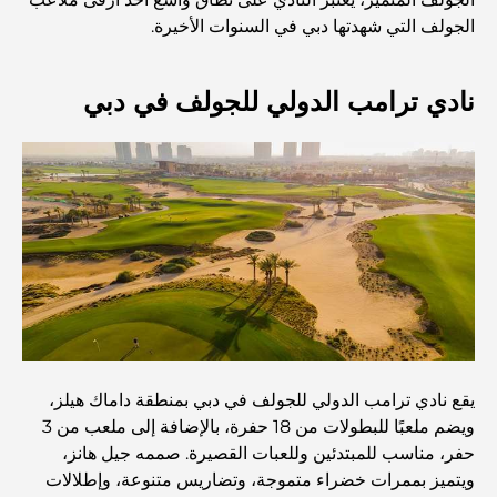
الجولف التي شهدتها دبي في السنوات الأخيرة.
أفضل 7 مطاعم في خور دبي لتناول الطعام فيها
نادي ترامب الدولي للجولف في دبي
أفضل المدارس في دبي مارينا: دليل مناسب للعائلات
مطاعم في دبي هيلز: أفضل أماكن تناول الطعام في مركز متنامٍ
أفضل ملاعب الجولف للبطولات في دبي
المجتمعات السكنية المطلة على الواجهة البحرية في دبي: حياة
يقع نادي ترامب الدولي للجولف في دبي بمنطقة داماك هيلز،
فاخرة على شاطئ البحر
ويضم ملعبًا للبطولات من 18 حفرة، بالإضافة إلى ملعب من 3
حفر، مناسب للمبتدئين وللعبات القصيرة. صممه جيل هانز،
أفضل البنوك في دبي للمقيمين الأجانب: دليل مصرفي شامل
ويتميز بممرات خضراء متموجة، وتضاريس متنوعة، وإطلالات