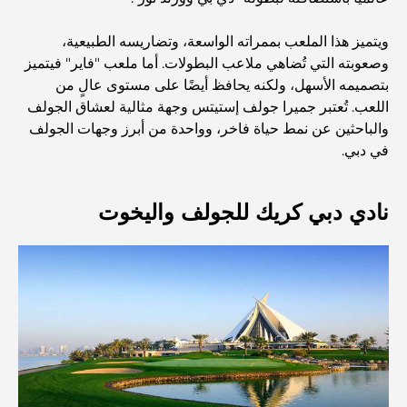
اكتشف ممشى نخلة جميرا: جولة بين الفخامة والإطلالات الخلابة
ويتميز هذا الملعب بممراته الواسعة، وتضاريسه الطبيعية،
وصعوبته التي تُضاهي ملاعب البطولات. أما ملعب "فاير" فيتميز
بتصميمه الأسهل، ولكنه يحافظ أيضًا على مستوى عالٍ من
أفضل المناطق للسكن في دبي مع العائلة: اكتشف أفضل
اللعب. تُعتبر جميرا جولف إستيتس وجهة مثالية لعشاق الجولف
الخيارات
والباحثين عن نمط حياة فاخر، وواحدة من أبرز وجهات الجولف
في دبي.
فنادق الخمس نجوم في دبي: فخامة لا مثيل لها لكل مسافر
نادي دبي كريك للجولف واليخوت
أشياء يمكنك القيام بها في وسط مدينة دبي: دليلك الشامل
أفضل أماكن الإفطار في دبي: أفضل 7 أماكن لا تُضاهى لتجربة
إفطار رمضاني لا يُنسى
المقاهي في منطقة الخليج التجاري: مزيج مثالي من القهوة
والمجتمع