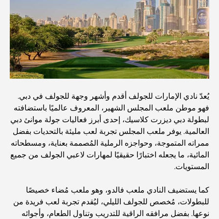
and a Smarter Metro Network
أفضل المقاهي في دبي بإطلالة خلابة: مزيج مثالي من المذاق
الرائع والمناظر الطبيعية الساحرة
مطاعم بإطلالة على برج العرب: تجربة طعام استثنائية في دبي
يُعدّ نادي الإمارات للجولف أقدم وأشهر وجهة للجولف في دبي.
دليل شامل لأندية شاطئ نخلة جميرا لعام 2026
فهو موطن ملعب المجلس الشهير، المعروف عالميًا باستضافته
لبطولة دبي ديزرت كلاسيك، إحدى أبرز فعاليات جولة موانئ دبي
العالمية. يوفر ملعب المجلس تجربة لعب مليئة بالتحديات بفضل
المطاعم الإيطالية في وسط مدينة دبي: تذوق إيطاليا في قلب
ممراته المتموجة، وحواجزه الرملية المُصممة بعناية، ومسطحاته
المدينة
المائية، ما يجعله اختبارًا حقيقيًا لمهارات لاعبي الجولف من جميع
المستويات.
أفضل 7 نوادي رياضية في دبي هيلز: اللياقة البدنية في أبهى
صورها
كما يستضيف النادي ملعب فالدو، وهو ملعب مُضاء خصيصًا
للبطولات، مُخصص للجولف الليلي، ليُقدم تجربة لعب فريدة من
الدليل الأمثل لمطاعم الطعام الفاخر في نخلة جميرا
نوعها. بفضل مرافقه الراقية للتدريب وتناول الطعام، وأجوائه