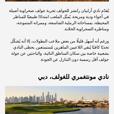
مستشفى في مركز دبي المالي العالمي: رعاية طبية عالمية
يُقدّم نادي أرابيان رانشز للجولف تجربة جولف صحراوية أصيلة
المستوى في دبي
في أجواء ودية ومريحة. يُمثّل الملعب امتدادًا طبيعيًا للمناظر
المحيطة، بمساحاته الرملية الشاسعة، وممراته المتموجة،
صالات رياضية في مركز دبي المالي العالمي: حيث يلتقي اللياقة
ومناظره الصحراوية الخلابة.
البدنية بأسلوب حياة الأعمال
ورغم أنه أسهل قليلًا من بعض ملاعب البطولات، إلا أنه يُشكّل
أندر سيارة في العالم: أساطير السيارات التي لا تُقدر بثمن
تحديًا كافيًا يُبقي اللاعبين الماهرين مُستمتعين. يحظى النادي
بشعبية خاصة بين سكان المناطق النائية، والباحثين عن جولة
جولف أقل رسمية دون التنازل عن الجودة.
منصات التداول في الإمارات العربية المتحدة: دليل للمستثمرين
العصريين
نادي مونتغمري للغولف، دبي
نادي شاطئ العائلة في دبي: حيث يلتقي المرح بالاسترخاء
أفضل مدارس البكالوريا الدولية في دبي: دليل شامل لأولياء
الأمور