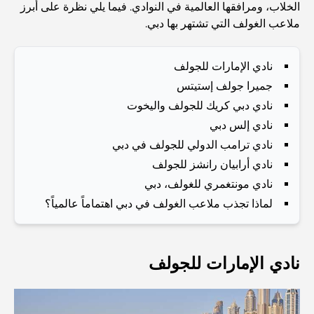
Abu Dhabi vs Dubai: A Practical Comparison for
الخلاب، ومرافقها العالمية في النوادي. فيما يلي نظرة على أبرز
Investors and Residents
ملاعب الغولف التي تشتهر بها دبي.
Best Schools in Downtown Dubai: A Guide for
نادي الإمارات للجولف
Families
جميرا جولف إستيتس
نادي دبي كريك للجولف واليخوت
أشياء يمكنك القيام بها في دبي خلال فصل الصيف: دليلك الأمثل
للتغلب على الحرارة
نادي إلس دبي
نادي ترامب الدولي للجولف في دبي
أفضل الهدايا الفاخرة للرجال: أفكار هدايا مميزة وخالدة
نادي أرابيان رانشز للجولف
نادي مونتغمري للغولف، دبي
لماذا تجذب ملاعب الغولف في دبي اهتماماً عالمياً؟
Best Hotels in Business Bay, Dubai: Your Ultimate
Guide
نادي الإمارات للجولف
المدارس القريبة من نخلة جميرا: دليل شامل للعائلات
Dubai Vision 2040 - Green Living, Scenic Routes