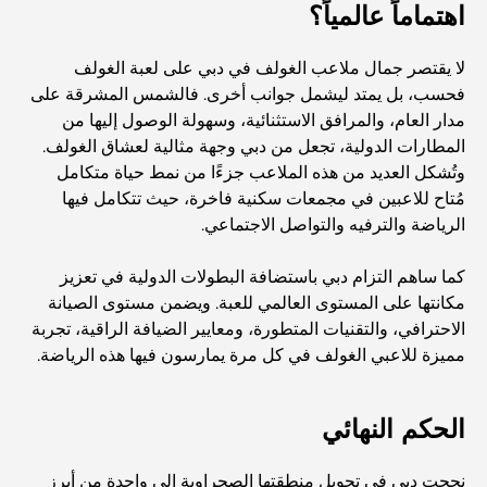
أفضل المقاهي في وسط مدينة دبي: دليل شامل لعشاق القهوة
اهتماماً عالمياً؟
لا يقتصر جمال ملاعب الغولف في دبي على لعبة الغولف
أغلى سيارات مرسيدس التي تم تصنيعها على الإطلاق
فحسب، بل يمتد ليشمل جوانب أخرى. فالشمس المشرقة على
مدار العام، والمرافق الاستثنائية، وسهولة الوصول إليها من
المطارات الدولية، تجعل من دبي وجهة مثالية لعشاق الغولف.
الانتقال إلى دبي من أستراليا: دليل شامل للانتقال
وتُشكل العديد من هذه الملاعب جزءًا من نمط حياة متكامل
مُتاح للاعبين في مجمعات سكنية فاخرة، حيث تتكامل فيها
الرياضة والترفيه والتواصل الاجتماعي.
رحلة سفاري فاخرة ليلية في دبي: ملاذ فاخر
كما ساهم التزام دبي باستضافة البطولات الدولية في تعزيز
مكانتها على المستوى العالمي للعبة. ويضمن مستوى الصيانة
أغلى سيارات تسلا: الابتكار يلتقي بالأداء
الاحترافي، والتقنيات المتطورة، ومعايير الضيافة الراقية، تجربة
مميزة للاعبي الغولف في كل مرة يمارسون فيها هذه الرياضة.
مطاعم الوصل: أشهر أماكن تناول الطعام في دبي
الحكم النهائي
أغنى عشر دول في العالم
نجحت دبي في تحويل منطقتها الصحراوية إلى واحدة من أبرز