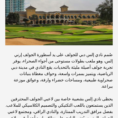
دبي
منازل متوافقة مع مبادئ فاستو: دليل عملي لتحقيق التوازن
والانسجام
أفضل شركات تنسيق الحدائق في دبي: تحويل المساحات
الخارجية
صُمم نادي إلس دبي للجولف على يد أسطورة الجولف إرني
أفضل شركات نقل الأثاث في دبي: دليل شامل
إلس، وهو ملعب بطولات مستوحى من أجواء الصحراء، يوفر
تجربة جولف أصيلة مليئة بالتحديات. يقع النادي في مدينة دبي
الرياضية، ويتميز بممرات واسعة، وحواف مغطاة بنباتات
نخلة جبل علي مقابل نخلة جميرا: مقارنة واضحة لمشتري
صحراوية طبيعية، ومساحات خضراء وارفة، وعوائق موزعة
العقارات الأذكياء
ببراعة.
اكتشف جزيرة القمر في دبي: دليلك الأمثل
يحظى نادي إلس بشعبية خاصة بين لاعبي الجولف المحترفين
الذين يستمتعون باللعب التكتيكي والتصميم الكلاسيكي للملاعب.
بفضل مرافق التدريب الممتازة، والنادي الراقي، ومجتمع لاعبي
استكشاف المواقع التاريخية في دبي: رحلة عبر الزمن
الجولف المتميز، يُعتبر النادي على نطاق واسع أحد أرقى ملاعب