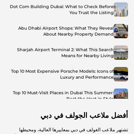
Dot Com Building Dubai: What to Check Before
You Trust the Listing
Abu Dhabi Airport Shops: What They Reveal
About Nearby Property Demand
Sharjah Airport Terminal 2: What This Search
Means for Nearby Living
Top 10 Most Expensive Porsche Models: Icons of
Luxury and Performance
Top 10 Must-Visit Places in Dubai This Summer:
Beat the Heat in Style
أفضل ملاعب الجولف في دبي
Top 7 Busiest Airports in the World: Hub of Global
Travel
تشتهر ملاعب الغولف في دبي بمعاييرها العالية، ومحيطها