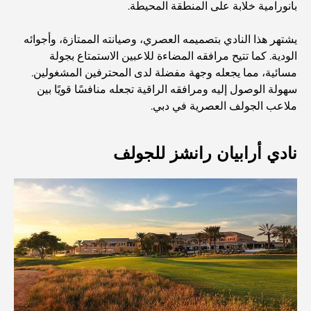
بانورامية خلابة على المنطقة المحيطة.
أفضل مطاعم شرائح اللحم في دبي: دليل لعشاق اللحوم
يشتهر هذا النادي بتصميمه العصري، وصيانته الممتازة، وأجوائه
الودية. كما تتيح مرافقه المضاءة للاعبين الاستمتاع بجولة
مسائية، مما يجعله وجهة مفضلة لدى المحترفين المشغولين.
أغلى دولة في العالم: تصنيف عالمي لتكاليف المعيشة
سهولة الوصول إليه ومرافقه الراقية تجعله منافسًا قويًا بين
ملاعب الجولف العصرية في دبي.
دليل صالات الرياضة في داماك هيلز: أفضل خيارات اللياقة
البدنية في المنطقة المحيطة
نادي أرابيان رانشز للجولف
أفضل مراكز التسوق في دبي للتسوق والترفيه
أنشطة يمكنك القيام بها في مركز دبي المالي العالمي:
استكشف أكثر مناطق دبي حيوية
بطاقات الائتمان في الإمارات العربية المتحدة: دليل شامل
للإنفاق الذكي