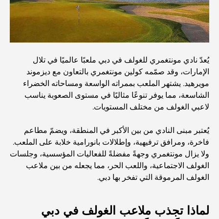
المخطط الرئيسي لتلال دبي: رؤية للحياة المجتمعية العصرية
مطعم دار أوبرا دبي: حيث يلتقي الطعام الفاخر بالثقافة
يُعدّ نادي مونتغمري للغولف في دبي ملعبًا عالميًا في تلال
الإمارات، وقد صمّمه كولين مونتغمري بالتعاون مع ديزموند
أغلى ماركات البدلات التي تُعرّف مفهوم الخياطة الفاخرة
مويرهيد. يشتهر الملعب بممراته الواسعة ومساحاته الخضراء
الشاسعة، مما يوفر تنوعًا مثاليًا في مستوى الصعوبة يناسب
لاعبي الغولف من مختلف المستويات.
مطاعم شاطئ J1: وجهة دبي الجديدة لتناول الطعام الفاخر
يُعتبر مبنى النادي من بين الأكبر في المنطقة، ويضمّ مطاعم
فاخرة، ومرافق ترفيهية، وإطلالات بانورامية خلابة على الملعب.
أغلى ساعات رولكس التي بيعت على الإطلاق
ولا يزال مونتغمري وجهةً مفضلةً للفعاليات المؤسسية، وجلسات
الغولف الاجتماعية، واللعب الحر، مما يجعله من بين ملاعب
الغولف المرموقة التي تفخر بها دبي.
حضانة أطفال في دبي هيلز: دليل للآباء
لماذا تجذب ملاعب الغولف في دبي