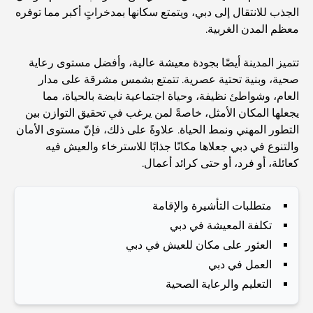
الجذب للانتقال إلى دبي، ويتمتع سكانها بمدخراتٍ أكبر مما توفره
Best Schools in Downtown Dubai: A Guide for
معظم المدن الغربية.
Families
تتميز المدينة أيضًا بجودة معيشة عالية، وأفضل مستوى رعاية
أشياء يمكنك القيام بها في دبي خلال فصل الصيف: دليلك الأمثل
صحية، وبنية تحتية عصرية. تتمتع بشمس مشرقة على مدار
للتغلب على الحرارة
العام، وشواطئ نظيفة، وحياة اجتماعية نابضة بالحياة، مما
يجعلها المكان الأمثل، خاصةً لمن يرغب في تحقيق التوازن بين
التطور المهني ونمط الحياة. علاوةً على ذلك، فإنّ مستوى الأمان
أفضل الهدايا الفاخرة للرجال: أفكار هدايا مميزة وخالدة
والتنوع في دبي جعلاها مكانًا جذابًا للاسترخاء والعيش فيه
كعائلة، أو فرد، أو حتى كرائد أعمال.
Best Hotels in Business Bay, Dubai: Your Ultimate
Guide
متطلبات التأشيرة والإقامة
تكلفة المعيشة في دبي
المدارس القريبة من نخلة جميرا: دليل شامل للعائلات
العثور على مكان للعيش في دبي
العمل في دبي
Dubai Vision 2040 - Green Living, Scenic Routes
التعليم والرعاية الصحية
and a Smarter Metro Network