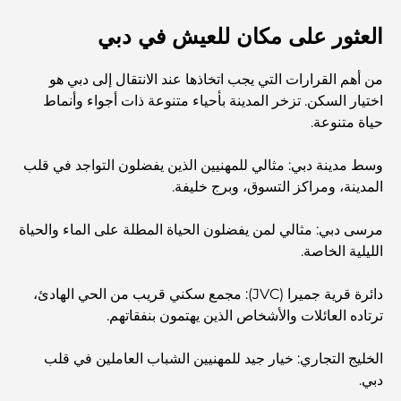
العثور على مكان للعيش في دبي
استكشاف مطاعم جميرا جولف إستيتس: دليل الطهي
من أهم القرارات التي يجب اتخاذها عند الانتقال إلى دبي هو
اختيار السكن. تزخر المدينة بأحياء متنوعة ذات أجواء وأنماط
Dubai Horse Racing: Where Tradition Meets
حياة متنوعة.
Global Competition
وسط مدينة دبي: مثالي للمهنيين الذين يفضلون التواجد في قلب
المقاهي في نخلة جميرا: دليل لأفضل أماكن القهوة وأسلوب
المدينة، ومراكز التسوق، وبرج خليفة.
الحياة في الجزيرة
مرسى دبي: مثالي لمن يفضلون الحياة المطلة على الماء والحياة
أفضل وجبات الإفطار في دبي: اختياراتي المفضلة لعام 2026
الليلية الخاصة.
دائرة قرية جميرا (JVC): مجمع سكني قريب من الحي الهادئ،
كيفية الحصول على قرض عقاري في دبي: الدليل الشامل
ترتاده العائلات والأشخاص الذين يهتمون بنفقاتهم.
الخليج التجاري: خيار جيد للمهنيين الشباب العاملين في قلب
مخطط تلال الغاف الرئيسي: معيار جديد للحياة المتكاملة في
دبي.
دبي