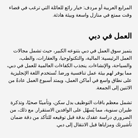
المرابع العربية أو مردف: خيار رائع للعائلة التي ترغب في قضاء
منازل متوافقة مع مبادئ فاستو: دليل عملي لتحقيق التوازن
وقت ممتع في منازل واسعة وبيئة هادئة.
والانسجام
أفضل شركات تنسيق الحدائق في دبي: تحويل المساحات
العمل في دبي
الخارجية
يتميز سوق العمل في دبي بتنوعه الكبير، حيث تشمل مجالات
أفضل شركات نقل الأثاث في دبي: دليل شامل
العمل الرئيسية: المالية، والتكنولوجيا، والعقارات، والطب،
والسياحة، والإنشاءات. ينجذب الكفاءات العالمية للعمل في دبي،
مما يوفر لهم بيئة عمل تنافسية ورضا. تُستخدم اللغة الإنجليزية
نخلة جبل علي مقابل نخلة جميرا: مقارنة واضحة لمشتري
على نطاق واسع في أماكن العمل، ويمتد أسبوع العمل عادةً من
العقارات الأذكياء
الاثنين إلى الجمعة.
اكتشف جزيرة القمر في دبي: دليلك الأمثل
تشمل معظم باقات التوظيف بدل سكن، وتأمينًا صحيًا، وتذكرة
طيران سنوية، مما يُسهّل على الوافدين الاستقرار. مع ذلك، من
الضروري دراسة عقدك بدقة قبل توقيعه للتأكد من دقة ضمان
استكشاف المواقع التاريخية في دبي: رحلة عبر الزمن
تأشيرتك ومزاياها قبل الانتقال إلى دبي.