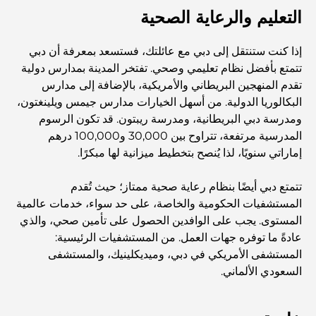
التعليم والرعاية الصحية
أفضل 7 مطاعم في خور دبي لتناول الطعام فيها
إذا كنت ستنتقل إلى دبي مع عائلتك، فستسعد بمعرفة أن دبي
أفضل المدارس في دبي مارينا: دليل مناسب للعائلات
تتمتع بأفضل نظام تعليمي وصحي. تفتخر المدينة بمدارس دولية
تقدم المنهجين البريطاني والأمريكية، بالإضافة إلى مدارس
البكالوريا الدولية. من أسهل الخيارات مدارس جيمس ويلينغتون،
مطاعم في دبي هيلز: أفضل أماكن تناول الطعام في مركز متنامٍ
ومدرسة دبي البريطانية، ومدرسة ريبتون. قد تكون الرسوم
المدرسية مرتفعة، تتراوح بين 30,000 و100,000 درهم
إماراتي سنويًا، لذا يُنصح بتخطيط ميزانية لها مبكرًا.
أفضل ملاعب الجولف للبطولات في دبي
تتمتع دبي أيضًا بنظام رعاية صحية ممتاز؛ حيث تُقدم
المستشفيات الحكومية والخاصة، على حد سواء، خدمات عالمية
المجتمعات السكنية المطلة على الواجهة البحرية في دبي: حياة
المستوى. يجب على الوافدين الحصول على تأمين صحي، والذي
فاخرة على شاطئ البحر
عادةً ما توفره جهات العمل. من المستشفيات الرئيسية:
المستشفى الأمريكي في دبي، وميديكلينيك، والمستشفى
أفضل البنوك في دبي للمقيمين الأجانب: دليل مصرفي شامل
السعودي الألماني.