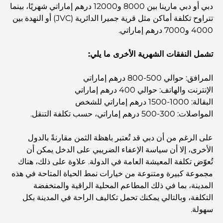
اكتشف ممشى نخلة جميرا: جولة بين الفخامة والإطلالات الخلابة
دبي أو دبي مارينا بين 8000 و12000 درهم إماراتي شهريًا، بينما
تتراوح تكلفة أماكن مثل قرية جميرا الدائرية (JVC) أو النهدة بين
4000 و7000 درهم إماراتي.
أفضل المناطق للسكن في دبي مع العائلة: اكتشف أفضل
الخيارات
تشمل النفقات الشهرية الأخرى ما يلي:
فنادق الخمس نجوم في دبي: فخامة لا مثيل لها لكل مسافر
المرافق: حوالي 500-800 درهم إماراتي
الإنترنت والهاتف: حوالي 400 درهم إماراتي
البقالة: 1000-1500 درهم إماراتي للشخص
أشياء يمكنك القيام بها في وسط مدينة دبي: دليلك الشامل
المواصلات: 300-500 درهم إماراتي، حسب تكلفة التنقل.
على الرغم من أن دبي قد تُعتبر باهظة الثمن مقارنةً بالدول
أفضل أماكن الإفطار في دبي: أفضل 7 أماكن لا تُضاهى لتجربة
إفطار رمضاني لا يُنسى
الأخرى، إلا أن سياسة الإعفاء الضريبي على الدخل يمكن أن
تُعوّض تكلفة المعيشة العامة في الدولة. علاوة على ذلك، هناك
مجموعة كبيرة ومتنوعة من خيارات نمط الحياة المتاحة في هذه
المقاهي في منطقة الخليج التجاري: مزيج مثالي من القهوة
والمجتمع
المدينة، بما في ذلك المطاعم المحلية الراقية والمنخفضة
التكلفة، وبالتالي يمكنك تحمل تكاليف الراحة في المدينة بكل
سهولة.
مطاعم دبي الحائزة على نجمة ميشلان: جولة مغامرة لعشاق
الطعام