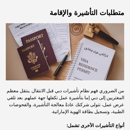
أفضل المقاهي في دبي بإطلالة خلابة: مزيج مثالي من المذاق
متطلبات التأشيرة والإقامة
الرائع والمناظر الطبيعية الساحرة
مطاعم بإطلالة على برج العرب: تجربة طعام استثنائية في دبي
دليل شامل لأندية شاطئ نخلة جميرا لعام 2026
المطاعم الإيطالية في وسط مدينة دبي: تذوق إيطاليا في قلب
المدينة
أفضل 7 نوادي رياضية في دبي هيلز: اللياقة البدنية في أبهى
من الضروري فهم نظام تأشيرات دبي قبل الانتقال. ينتقل معظم
صورها
المغتربين إلى دبي إما بتأشيرة عمل تكفلها جهة عملهم. بعد تلقي
عرض عمل، تتولى شركتك عادةً معالجة التأشيرة، والفحوصات
الطبية، وتسجيل بطاقة الهوية الإماراتية.
الدليل الأمثل لمطاعم الطعام الفاخر في نخلة جميرا
أنواع التأشيرات الأخرى تشمل: