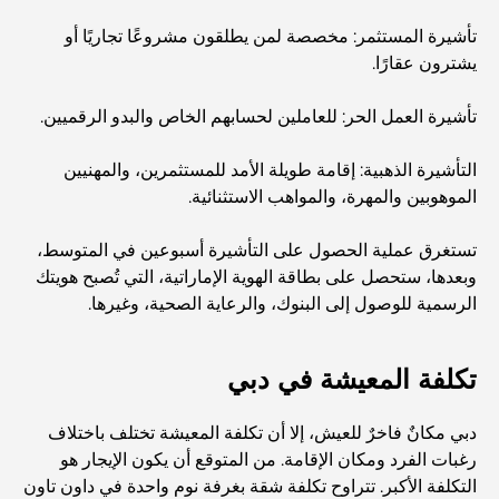
اكتشف أفضل وجبة إفطار في منطقة الخليج التجاري، دبي
تأشيرة المستثمر: مخصصة لمن يطلقون مشروعًا تجاريًا أو
يشترون عقارًا.
المستشفيات الحكومية في دبي: رعاية صحية شاملة للجميع
تأشيرة العمل الحر: للعاملين لحسابهم الخاص والبدو الرقميين.
التأشيرة الذهبية: إقامة طويلة الأمد للمستثمرين، والمهنيين
أغلى سيارة لامبورغيني على الإطلاق: قائمة هواة الجمع
الموهوبين والمهرة، والمواهب الاستثنائية.
تستغرق عملية الحصول على التأشيرة أسبوعين في المتوسط،
أغلى مدارس جيمس في دبي: دليل شامل للآباء
وبعدها، ستحصل على بطاقة الهوية الإماراتية، التي تُصبح هويتك
الرسمية للوصول إلى البنوك، والرعاية الصحية، وغيرها.
أفضل المدارس القريبة من داماك هيلز 2: دليل للعائلات
تكلفة المعيشة في دبي
أفضل المطاعم الهندية في دبي: رحلة طهي
دبي مكانٌ فاخرٌ للعيش، إلا أن تكلفة المعيشة تختلف باختلاف
رغبات الفرد ومكان الإقامة. من المتوقع أن يكون الإيجار هو
التكلفة الأكبر. تتراوح تكلفة شقة بغرفة نوم واحدة في داون تاون