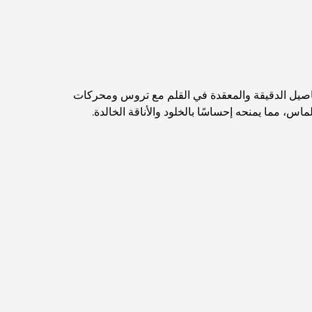
مخطط تلال الغاف الرئيسي: معيار جديد للحياة المتكاملة
في دبي
منازل متوافقة مع مبادئ فاستو: دليل عملي لتحقيق
التوازن والانسجام
لفخامة السويسرية. تتشابه التفاصيل الدقيقة والمعقدة في القلم مع تروس ومحركات
أفضل شركات تنسيق الحدائق في دبي: تحويل
المساحات الخارجية
أفضل شركات نقل الأثاث في دبي: دليل شامل
نخلة جبل علي مقابل نخلة جميرا: مقارنة واضحة
لمشتري العقارات الأذكياء
اكتشف جزيرة القمر في دبي: دليلك الأمثل