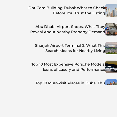
Dot Com Building Dubai: What to Check
Before You Trust the Listing
Abu Dhabi Airport Shops: What They
Reveal About Nearby Property Demand
Sharjah Airport Terminal 2: What This
Search Means for Nearby Living
Top 10 Most Expensive Porsche Models:
Icons of Luxury and Performance
Top 10 Must-Visit Places in Dubai This
Summer: Beat the Heat in Style
Top 7 Busiest Airports in the World: Hub of
Global Travel