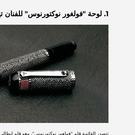
1. لوحة "فولغور نوكتورنوس" للفنان تيبالدي - 8 ملايين دولار.