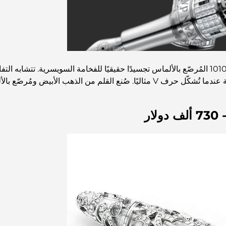
مستوحاة من عالم صناعة الساعات، تُعدّ قلم كاراند آش 1010 المُرصّع بالألماس تجسيدًا حقيقيًا ل