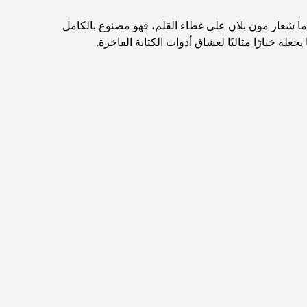
م رويال قمة التميز، فهو مرصّع بـ 1430 ماسة على هيكله المصنوع من الذهب الأبيض عيار 18 قيراطًا. أما شعار مون بلان على غطاء القلم، فهو مصنوع بالكامل
اكتشف ممشى نخلة جميرا: جولة بين الفخامة
والإطلالات الخلابة
 خيارًا مثاليًا لعشاق أدوات الكتابة الفاخرة.
أفضل المناطق للسكن في دبي مع العائلة: اكتشف
أفضل الخيارات
فنادق الخمس نجوم في دبي: فخامة لا مثيل لها لكل
مسافر
أشياء يمكنك القيام بها في وسط مدينة دبي: دليلك
الشامل
أفضل أماكن الإفطار في دبي: أفضل 7 أماكن لا تُضاهى
لتجربة إفطار رمضاني لا يُنسى
المقاهي في منطقة الخليج التجاري: مزيج مثالي من
القهوة والمجتمع