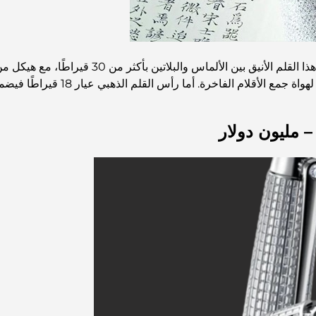
تُعدّ قلم أورورا ديامانتي قمة الإبداع الفني الإيطال
لفاخرة. أما رأس القلم الذهبي عيار 18 قيراطًا فيضمن تجربة كتابة مثالية.