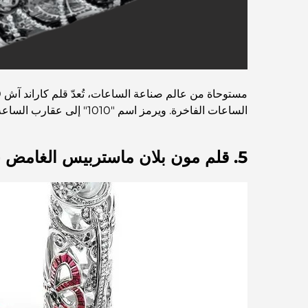
الساعات الفاخرة. ويرمز اسم "1010" إلى عقارب الساعة عندما تُشكّل حرف V مثاليًا. صُنع القلم من الذهب الأبيض ومُرصّع بالألماس، مما يمنحه إحساسًا بالخلود والأناقة الخالدة.
5. قلم مون بلان ماستربيس الغامض - 730 ألف دولار