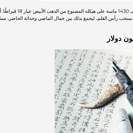
تُجسّد قلم مون بلان بوهي
سحب رأس القلم، ليجمع بذلك بين جمال الماضي وحداثة الحاضر، مما يجعله