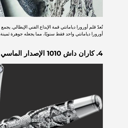
أورورا ديامانتي واحد فقط سنويًا، مما يجعله جوهرة ثمينة لهواة جمع الأقلام ا
4. كاران داش 1010 الإصدار الماسي – مليون دولار