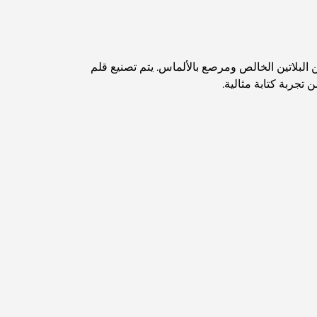
مطاعم دبي الحائزة على نجمة ميشلان: جولة مغامرة
لعشاق الطعام
ي. يجمع هذا القلم الأنيق بين الألماس والبلاتين بأكثر من 30 قيراطًا، مع هيكل من البلاتين الخالص ومرصع بالألماس. يتم تصنيع قلم
استكشاف مطاعم جميرا جولف إستيتس: دليل الطهي
Dubai Horse Racing: Where Tradition Meets
Global Competition
المقاهي في نخلة جميرا: دليل لأفضل أماكن القهوة
وأسلوب الحياة في الجزيرة
أفضل وجبات الإفطار في دبي: اختياراتي المفضلة لعام
2026
كيفية الحصول على قرض عقاري في دبي: الدليل
الشامل