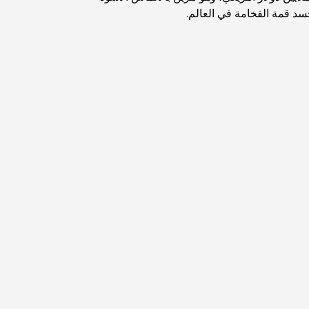
تجسد قمة الفخامة في العالم.
اكتشف أفضل وجبة إفطار في منطقة الخليج التجاري،
دبي
المستشفيات الحكومية في دبي: رعاية صحية شاملة
للجميع
أغلى سيارة لامبورغيني على الإطلاق: قائمة هواة الجمع
أغلى مدارس جيمس في دبي: دليل شامل للآباء
أفضل المدارس القريبة من داماك هيلز 2: دليل للعائلات
أفضل المطاعم الهندية في دبي: رحلة طهي