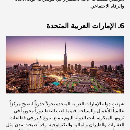
والرفاه الاجتماعي.
أفضل مطاعم شرائح اللحم في دبي: دليل لعشاق اللحوم
6. الإمارات العربية المتحدة
أغلى دولة في العالم: تصنيف عالمي لتكاليف المعيشة
دليل صالات الرياضة في داماك هيلز: أفضل خيارات اللياقة
البدنية في المنطقة المحيطة
أفضل مراكز التسوق في دبي للتسوق والترفيه
أنشطة يمكنك القيام بها في مركز دبي المالي العالمي:
استكشف أكثر مناطق دبي حيوية
شهدت دولة الإمارات العربية المتحدة تحولاً جذرياً لتصبح مركزاً
عالمياً للأعمال والسياحة. فبينما لعب النفط دوراً محورياً في
بطاقات الائتمان في الإمارات العربية المتحدة: دليل شامل
ثروتها المبكرة، باتت الدولة اليوم تتمتع بتنوع كبير في قطاعات
للإنفاق الذكي
العقارات والطيران والمالية والتكنولوجية. وقد أصبحت مدن مثل