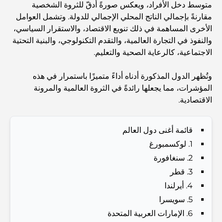
Abu Dhabi vs Dubai: A Practical Comparison for
متوسط ​​دخل الأفراد، ويعكس صورةً أدقّ للثروة الشخصية
Investors and Residents
مقارنةً بإجمالي الناتج المحلي الإجمالي للدولة. وتشمل العوامل
الأخرى المساهمة في ذلك تنويع الاقتصاد، والاستقرار السياسي،
Best Schools in Downtown Dubai: A Guide for
والنفوذ في التجارة العالمية، والتقدم التكنولوجي، والبنية التحتية
Families
الاجتماعية، كالرعاية الصحية والتعليم.
أشياء يمكنك القيام بها في دبي خلال فصل الصيف: دليلك الأمثل
وتُظهر الدول المذكورة أدناه أداءً متميزًا باستمرار في هذه
للتغلب على الحرارة
المؤشرات، مما يجعلها رائدةً في الثروة العالمية والمرونة
الاقتصادية.
أفضل الهدايا الفاخرة للرجال: أفكار هدايا مميزة وخالدة
قائمة أغنى دول العالم
1. لوكسمبورغ
Best Hotels in Business Bay, Dubai: Your Ultimate
Guide
2. سنغافورة
3. قطر
4. أيرلندا
المدارس القريبة من نخلة جميرا: دليل شامل للعائلات
5. سويسرا
6. الإمارات العربية المتحدة
Dubai Vision 2040 - Green Living, Scenic Routes