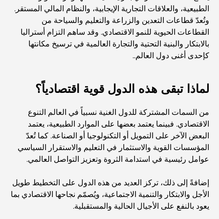
الطبيعية، والعلاقات التجارية الإيجابية، والنظام المالي المستقر.
العمارة العثمانية: إرث غني من الفن والثقافة والإمبراطورية
وتُعدّ قطاعات التعدين والزراعة والتعليم والسياحة من
القطاعات الحيوية للنمو الاقتصادي. وقد ساهم التزام أستراليا
بالابتكار والبنية التحتية والتجارة العالمية في ترسيخ مكانتها
كيف تختار مستشارًا ماليًا في دبي؟
كإحدى أغنى دول العالم..
أغلى الطائرات الخاصة: نظرة على عالم الرفاهية في عالم
لماذا تبقى هذه الدول قوية اقتصادياً؟
الطيران للمليارديرات
من السمات المشتركة للدول الغنية نسبياً في العالم التنوع
الاقتصادي. فبينما يعتمد بعضها على الموارد الطبيعية، يعتمد
أغلى خواتم الخطوبة في العالم
البعض الآخر على التمويل أو التكنولوجيا أو الصناعة. كما تُعدّ
المؤسسات القوية والاستثمار في التعليم والاستقرار السياسي
عوامل رئيسية في استدامة الثروة وتعزيز التواصل العالمي.
المدارس الهندية في دبي: الدليل الأمثل للآباء
إضافةً إلى ذلك، تركز العديد من هذه الدول على التخطيط طويل
Exploring The Most Iconic Landmarks In Abu
الأجل والابتكار والتنمية الاجتماعية، ويُصمّم نجاحها الاقتصادي بما
Dhabi
يعود بالنفع على الأجيال الحالية والمستقبلية.