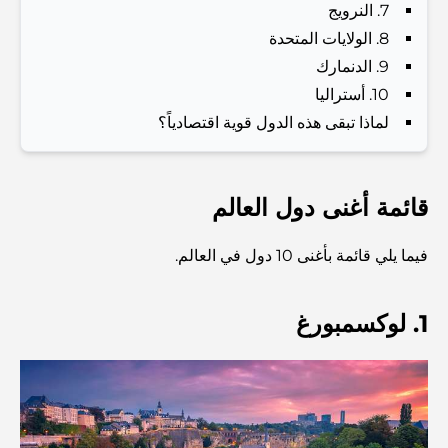
7. النرويج
and a Smarter Metro Network
8. الولايات المتحدة
أفضل المقاهي في دبي بإطلالة خلابة: مزيج مثالي من المذاق
9. الدنمارك
الرائع والمناظر الطبيعية الساحرة
10. أستراليا
لماذا تبقى هذه الدول قوية اقتصادياً؟
مطاعم بإطلالة على برج العرب: تجربة طعام استثنائية في دبي
قائمة أغنى دول العالم
دليل شامل لأندية شاطئ نخلة جميرا لعام 2026
فيما يلي قائمة بأغنى 10 دول في العالم.
المطاعم الإيطالية في وسط مدينة دبي: تذوق إيطاليا في قلب
المدينة
1. لوكسمبورغ
أفضل 7 نوادي رياضية في دبي هيلز: اللياقة البدنية في أبهى
صورها
الدليل الأمثل لمطاعم الطعام الفاخر في نخلة جميرا