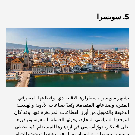
5. سويسرا
أفضل 7 مطاعم في خور دبي لتناول الطعام فيها
أفضل المدارس في دبي مارينا: دليل مناسب للعائلات
مطاعم في دبي هيلز: أفضل أماكن تناول الطعام في مركز متنامٍ
أفضل ملاعب الجولف للبطولات في دبي
تشتهر سويسرا باستقرارها الاقتصادي، وقطاعها المصرفي
المجتمعات السكنية المطلة على الواجهة البحرية في دبي: حياة
المتين، وصناعاتها المتقدمة. وتُعدّ صناعات الأدوية والهندسة
فاخرة على شاطئ البحر
الدقيقة والتمويل من أبرز القطاعات المزدهرة فيها. وقد كان
لموقعها السياسي المحايد، وقوتها العاملة الماهرة، وتركيزها
على الابتكار، دورٌ أساسي في ازدهارها المستدام. كما تحظى
أفضل البنوك في دبي للمقيمين الأجانب: دليل مصرفي شامل
سويسرا بتقييمات عالية باستمرار في مؤشرات جودة الحياة