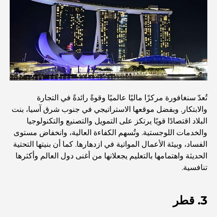
اكتشف ممشى نخلة جميرا: جولة بين الفخامة والإطلالات الخلابة
أفضل المناطق للسكن في دبي مع العائلة: اكتشف أفضل
الخيارات
فنادق الخمس نجوم في دبي: فخامة لا مثيل لها لكل مسافر
تُعدّ سنغافورة مركزًا ماليًا عالميًا وقوةً رائدةً في التجارة
والابتكار. وبفضل موقعها الاستراتيجي في جنوب شرق آسيا، بنت
البلاد اقتصادًا قويًا يرتكز على التمويل والتصنيع والتكنولوجيا
أشياء يمكنك القيام بها في وسط مدينة دبي: دليلك الشامل
والخدمات اللوجستية. وتُسهم الكفاءة العالية، وانخفاض مستوى
الفساد، وبيئة الأعمال المواتية في ازدهارها. كما أن بنيتها التحتية
أفضل أماكن الإفطار في دبي: أفضل 7 أماكن لا تُضاهى لتجربة
الحديثة واهتمامها بالتعليم يجعلانها من أغنى دول العالم وأكثرها
إفطار رمضاني لا يُنسى
تنافسية.
المقاهي في منطقة الخليج التجاري: مزيج مثالي من القهوة
3. قطر
والمجتمع