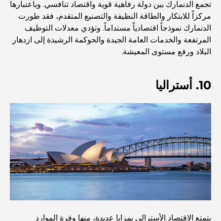
تجمع الدنمارك بين دولة رفاهية قوية واقتصاد تنافسي. وباعتبارها
مركزاً للابتكار والطاقة النظيفة والتصنيع المتقدم، فقد طورت
أنشطة يمكنك القيام بها مع الأطفال في دبي: دليل عائلي شامل
الدنمارك نموذجاً اقتصادياً مستداماً. وتؤدي معدلات التوظيف
المرتفعة والخدمات العامة الجيدة والحوكمة الرشيدة إلى ازدهار
البلاد ورفع مستوى المعيشة.
أفضل المنتجعات الشاطئية في دبي لقضاء عطلة فاخرة
10. أستراليا
أماكن رومانسية في دبي للحظات لا تُنسى
أفضل إقامة محلية في دبي: أفضل الفنادق والمنتجعات
أفضل المطاعم لتناول غداء عمل في مركز دبي المالي العالمي
أغلى ماركات الملابس في العالم
يتمتع الاقتصاد الأسترالي بمزايا عديدة، منها وفرة الموارد