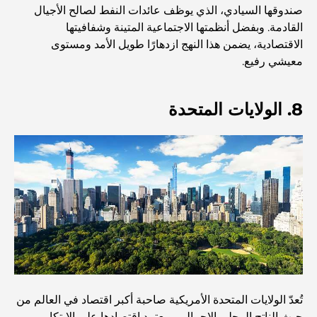
صندوقها السيادي، الذي يوظف عائدات النفط لصالح الأجيال
المخطط الرئيسي لتلال دبي: رؤية للحياة المجتمعية العصرية
القادمة. وبفضل أنظمتها الاجتماعية المتينة وشفافيتها
الاقتصادية، يضمن هذا النهج ازدهارًا طويل الأمد ومستوى
معيشي رفيع.
مطعم دار أوبرا دبي: حيث يلتقي الطعام الفاخر بالثقافة
8. الولايات المتحدة
أغلى ماركات البدلات التي تُعرّف مفهوم الخياطة الفاخرة
مطاعم شاطئ J1: وجهة دبي الجديدة لتناول الطعام الفاخر
أغلى ساعات رولكس التي بيعت على الإطلاق
حضانة أطفال في دبي هيلز: دليل للآباء
تُعدّ الولايات المتحدة الأمريكية صاحبة أكبر اقتصاد في العالم من
حيث الناتج المحلي الإجمالي. ويعتمد اقتصادها على الابتكار