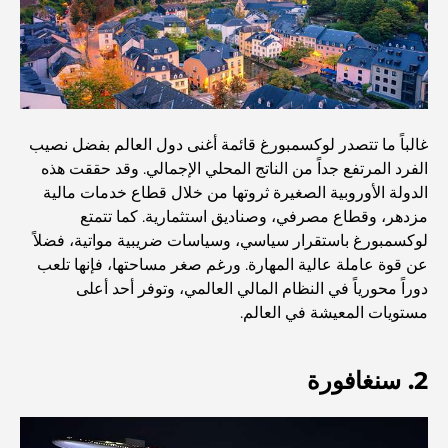
اكتشف أفضل وجبة إفطار في منطقة الخليج التجاري، دبي
المستشفيات الحكومية في دبي: رعاية صحية شاملة للجميع
غالباً ما تتصدر لوكسمبورغ قائمة أغنى دول العالم بفضل نصيب
الفرد المرتفع جداً من الناتج المحلي الإجمالي. وقد حققت هذه
الدولة الأوروبية الصغيرة ثروتها من خلال قطاع خدمات مالية
أغلى سيارة لامبورغيني على الإطلاق: قائمة هواة الجمع
مزدهر، وقطاع مصرفي، وصناديق استثمارية. كما تتمتع
لوكسمبورغ باستقرار سياسي، وسياسات ضريبية مواتية، فضلاً
عن قوة عاملة عالية المهارة. ورغم صغر مساحتها، فإنها تلعب
أغلى مدارس جيمس في دبي: دليل شامل للآباء
دوراً محورياً في النظام المالي العالمي، وتوفر أحد أعلى
مستويات المعيشة في العالم.
أفضل المدارس القريبة من داماك هيلز 2: دليل للعائلات
2. سنغافورة
أفضل المطاعم الهندية في دبي: رحلة طهي