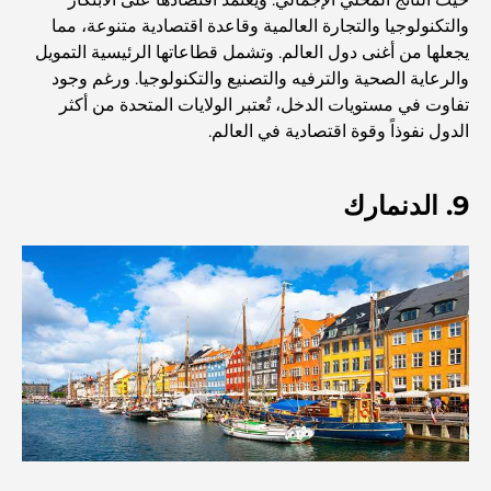
أفضل المقاهي في وسط مدينة دبي: دليل شامل لعشاق القهوة
والتكنولوجيا والتجارة العالمية وقاعدة اقتصادية متنوعة، مما
يجعلها من أغنى دول العالم. وتشمل قطاعاتها الرئيسية التمويل
والرعاية الصحية والترفيه والتصنيع والتكنولوجيا. ورغم وجود
أغلى سيارات مرسيدس التي تم تصنيعها على الإطلاق
تفاوت في مستويات الدخل، تُعتبر الولايات المتحدة من أكثر
الدول نفوذاً وقوة اقتصادية في العالم.
الانتقال إلى دبي من أستراليا: دليل شامل للانتقال
9. الدنمارك
رحلة سفاري فاخرة ليلية في دبي: ملاذ فاخر
أغلى سيارات تسلا: الابتكار يلتقي بالأداء
مطاعم الوصل: أشهر أماكن تناول الطعام في دبي
أغنى عشر دول في العالم