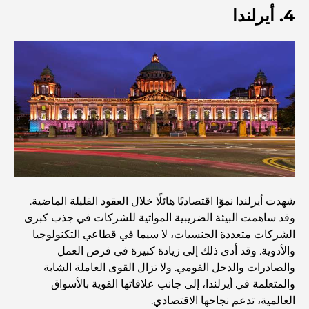
4. أيرلندا
دبي
منازل متوافقة مع مبادئ فاستو: دليل عملي لتحقيق التوازن
والانسجام
أفضل شركات تنسيق الحدائق في دبي: تحويل المساحات
الخارجية
أفضل شركات نقل الأثاث في دبي: دليل شامل
نخلة جبل علي مقابل نخلة جميرا: مقارنة واضحة لمشتري
شهدت أيرلندا نموًا اقتصاديًا هائلًا خلال العقود القليلة الماضية.
العقارات الأذكياء
وقد ساهمت البيئة الضريبية المواتية للشركات في جذب كبرى
الشركات متعددة الجنسيات، لا سيما في قطاعي التكنولوجيا
والأدوية. وقد أدى ذلك إلى زيادة كبيرة في فرص العمل
اكتشف جزيرة القمر في دبي: دليلك الأمثل
والصادرات والدخل القومي. ولا تزال القوى العاملة الشابة
والمتعلمة في أيرلندا، إلى جانب علاقاتها القوية بالأسواق
العالمية، تدعم نجاحها الاقتصادي.
استكشاف المواقع التاريخية في دبي: رحلة عبر الزمن