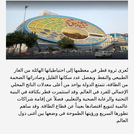
مطاعم دبي الحائزة على نجمة ميشلان: جولة مغامرة لعشاق
الطعام
استكشاف مطاعم جميرا جولف إستيتس: دليل الطهي
Dubai Horse Racing: Where Tradition Meets
Global Competition
المقاهي في نخلة جميرا: دليل لأفضل أماكن القهوة وأسلوب
تُعزى ثروة قطر في معظمها إلى احتياطياتها الهائلة من الغاز
الحياة في الجزيرة
الطبيعي والنفط. وبفضل عدد سكانها القليل وصادراتها الضخمة
من الطاقة، تتمتع الدولة بواحد من أعلى معدلات الناتج المحلي
الإجمالي للفرد في العالم. وقد استثمرت قطر بكثافة في البنية
أفضل وجبات الإفطار في دبي: اختياراتي المفضلة لعام 2026
التحتية والرعاية الصحية والتعليم، فضلاً عن إقامة شراكات
عالمية لتنويع اقتصادها بعيداً عن قطاع الطاقة. وقد ساهم
تطورها السريع ورؤيتها الطموحة في وضعها بين أغنى دول
كيفية الحصول على قرض عقاري في دبي: الدليل الشامل
العالم.
مخطط تلال الغاف الرئيسي: معيار جديد للحياة المتكاملة في