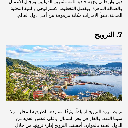
دبي وأبوظبي وجهة جاذبة للمستثمرين الدوليين ورجال الأعمال
مستشفى في مركز دبي المالي العالمي: رعاية طبية عالمية
والعمالة الماهرة. وبفضل التخطيط الاستراتيجي والبنية التحتية
المستوى في دبي
الحديثة، تتبوأ الإمارات مكانة مرموقة بين أغنى دول العالم.
صالات رياضية في مركز دبي المالي العالمي: حيث يلتقي اللياقة
البدنية بأسلوب حياة الأعمال
7. النرويج
أندر سيارة في العالم: أساطير السيارات التي لا تُقدر بثمن
منصات التداول في الإمارات العربية المتحدة: دليل للمستثمرين
العصريين
نادي شاطئ العائلة في دبي: حيث يلتقي المرح بالاسترخاء
أفضل مدارس البكالوريا الدولية في دبي: دليل شامل لأولياء
ترتبط ثروة النرويج ارتباطًا وثيقًا بمواردها الطبيعية المحلية، ولا
الأمور
سيما النفط والغاز في بحر الشمال. وعلى عكس العديد من
الدول الغنية بالموارد، أحسنت النرويج إدارة ثروتها من خلال