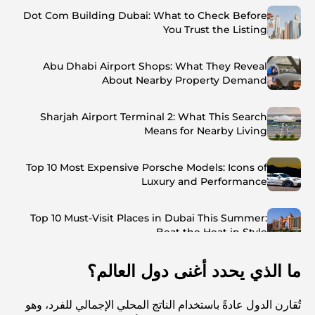
Dot Com Building Dubai: What to Check Before
You Trust the Listing
Abu Dhabi Airport Shops: What They Reveal
About Nearby Property Demand
Sharjah Airport Terminal 2: What This Search
Means for Nearby Living
Top 10 Most Expensive Porsche Models: Icons of
Luxury and Performance
Top 10 Must-Visit Places in Dubai This Summer:
Beat the Heat in Style
ما الذي يحدد أغنى دول العالم؟
Top 7 Busiest Airports in the World: Hub of Global
Travel
تُقارن الدول عادةً باستخدام الناتج المحلي الإجمالي للفرد، وهو