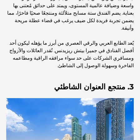
واسعة وضيافة عالمية المستوى، ويمتد على حدائق مُعتنى بها
والمجتمع
بعناية. يضم الفندق ستة مسابح متلألئة ومنتجعًا صحيًا فاخرًا، مما
يضمن تجربة فريدة لكل ضيف يرغب في قضاء عطلة مريحة
مطاعم دبي الحائزة على نجمة ميشلان: جولة مغامرة لعشاق
وأنيقة.
الطعام
يُعد الطابع العربي والرقي العصري من أبرز ما يؤهله ليكون أحد
استكشاف مطاعم جميرا جولف إستيتس: دليل الطهي
أفضل الفنادق في جميرا بيتش ريزيدنس. تُقدر العائلات والأزواج
ومسافري الشركات على حد سواء مرافقه الراقية ومطاعمه
الفاخرة وسهولة الوصول إلى الشاطئ.
Dubai Horse Racing: Where Tradition Meets
Global Competition
3. منتجع العنوان الشاطئي
المقاهي في نخلة جميرا: دليل لأفضل أماكن القهوة وأسلوب
الحياة في الجزيرة
أفضل وجبات الإفطار في دبي: اختياراتي المفضلة لعام 2026
كيفية الحصول على قرض عقاري في دبي: الدليل الشامل