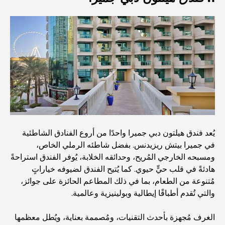
الدليل الأمثل لمطاعم الطعام الفاخر في نخلة جميرا
اكتشف أفضل وجبة إفطار في منطقة الخليج التجاري، دبي
المستشفيات الحكومية في دبي: رعاية صحية شاملة للجميع
أغلى سيارة لامبورغيني على الإطلاق: قائمة هواة الجمع
يُعد فندق هيلتون دبي جميرا واحدًا من أروع الفنادق الشاطئية
في جميرا بيتش ريزيدنس. بفضل شاطئه الرملي الخاص،
ومسبحه الخارجي المُريح، وحدائقه الخلابة، يُوفر الفندق استراحةً
أغلى مدارس جيمس في دبي: دليل شامل للآباء
هادئةً في قلب حيٍّ حيوي. كما يُتيح الفندق لضيوفه خياراتٍ
مُتنوعة من الطعام، بما في ذلك المطاعم الحائزة على جوائز،
والتي تُقدم أطباقًا إيطالية وبولينيزية وعالمية.
أفضل المدارس القريبة من داماك هيلز 2: دليل للعائلات
الغرف مُجهزة بأحدث التقنيات، ومُصممة بعناية، ويُطل معظمها