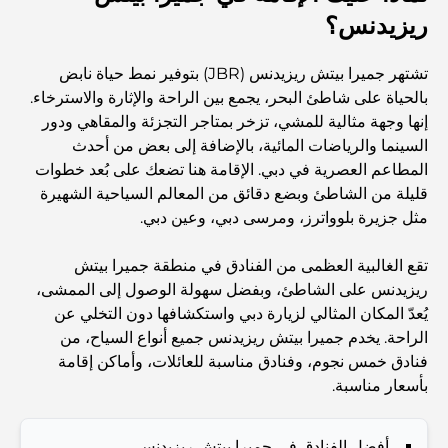
Travel
ريزيدنس؟
Abu Dhabi vs Dubai: A Practical Comparison for
تشتهر جميرا بيتش ريزيدنس (JBR) بتوفير نمط حياة نابض
Investors and Residents
بالحياة على شاطئ البحر، يجمع بين الراحة والإثارة والاسترخاء.
إنها وجهة مثالية للمشي، تزخر بمتاجر التجزئة والمقاهي ودور
Best Schools in Downtown Dubai: A Guide for
السينما والرياضات المائية، بالإضافة إلى بعض من أحدث
Families
المطاعم العصرية في دبي. الإقامة هنا تضعك على بُعد خطوات
قليلة من الشاطئ وبضع دقائق من المعالم السياحية الشهيرة
أشياء يمكنك القيام بها في دبي خلال فصل الصيف: دليلك الأمثل
مثل جزيرة بلوواترز، ومرسى دبي، وعين دبي.
للتغلب على الحرارة
تقع الغالبية العظمى من الفنادق في منطقة جميرا بيتش
أفضل الهدايا الفاخرة للرجال: أفكار هدايا مميزة وخالدة
ريزيدنس على الشاطئ، وبفضل سهولة الوصول إلى الممشى،
يُعدّ المكان المثالي لزيارة دبي واستكشافها دون التخلي عن
الراحة. يخدم جميرا بيتش ريزيدنس جميع أنواع السياح، من
Best Hotels in Business Bay, Dubai: Your Ultimate
فنادق خمس نجوم، وفنادق مناسبة للعائلات، وأماكن إقامة
Guide
بأسعار مناسبة.
المدارس القريبة من نخلة جميرا: دليل شامل للعائلات
أفضل الفنادق في جميرا بيتش ريزيدنس