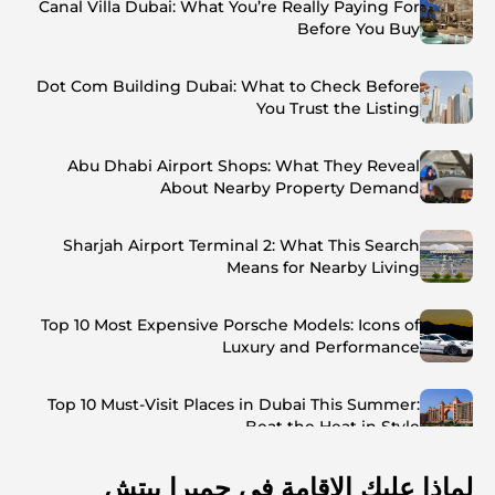
Canal Villa Dubai: What You’re Really Paying For
Before You Buy
Dot Com Building Dubai: What to Check Before
You Trust the Listing
Abu Dhabi Airport Shops: What They Reveal
About Nearby Property Demand
Sharjah Airport Terminal 2: What This Search
Means for Nearby Living
Top 10 Most Expensive Porsche Models: Icons of
Luxury and Performance
Top 10 Must-Visit Places in Dubai This Summer:
Beat the Heat in Style
لماذا عليك الإقامة في جميرا بيتش
Top 7 Busiest Airports in the World: Hub of Global