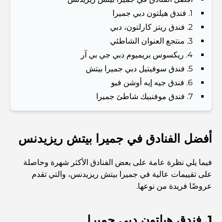
1. فندق هيلتون دبي جميرا
Dubai Vision 2040 - Green Living, Scenic Routes
2. فندق ريتز كارلتون، دبي
and a Smarter Metro Network
3. منتجع العنوان الشاطئي
4. ريكسوس بريميوم دبي جي بي آر
أفضل المقاهي في دبي بإطلالة خلابة: مزيج مثالي من المذاق
5. فندق سوفيتيل دبي جميرا بيتش
الرائع والمناظر الطبيعية الساحرة
6. فندق جيه إيه أوشن فيو
7. فندق موفنبيك شاطئ جميرا
مطاعم بإطلالة على برج العرب: تجربة طعام استثنائية في دبي
دليل شامل لأندية شاطئ نخلة جميرا لعام 2026
أفضل الفنادق في جميرا بيتش ريزيدنس
فيما يلي نظرة عامة على بعض الفنادق الأكثر شهرة وحاصلة
المطاعم الإيطالية في وسط مدينة دبي: تذوق إيطاليا في قلب
على تقييمات عالية في جميرا بيتش ريزيدنس، والتي تقدم
المدينة
عروضًا فريدة من نوعها.
أفضل 7 نوادي رياضية في دبي هيلز: اللياقة البدنية في أبهى
صورها
1. فندق هيلتون دبي جميرا