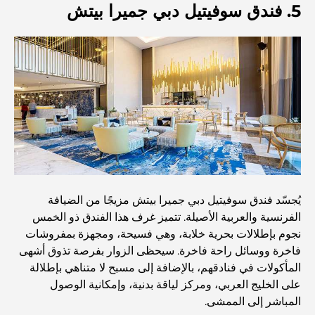
5. فندق سوفيتيل دبي جميرا بيتش
أفضل البنوك في دبي للمقيمين الأجانب: دليل مصرفي شامل
أفضل مطاعم شرائح اللحم في دبي: دليل لعشاق اللحوم
أغلى دولة في العالم: تصنيف عالمي لتكاليف المعيشة
دليل صالات الرياضة في داماك هيلز: أفضل خيارات اللياقة
البدنية في المنطقة المحيطة
يُجسّد فندق سوفيتيل دبي جميرا بيتش مزيجًا من الضيافة
الفرنسية والعربية الأصيلة. تتميز غرف هذا الفندق ذو الخمس
أفضل مراكز التسوق في دبي للتسوق والترفيه
نجوم بإطلالات بحرية خلابة، وهي فسيحة، ومجهزة بمفروشات
فاخرة ووسائل راحة فاخرة. سيحظى الزوار بفرصة تذوق أشهى
المأكولات في فنادقهم، بالإضافة إلى مسبح لا متناهي بإطلالة
أنشطة يمكنك القيام بها في مركز دبي المالي العالمي:
استكشف أكثر مناطق دبي حيوية
على الخليج العربي، ومركز لياقة بدنية، وإمكانية الوصول
المباشر إلى الممشى.