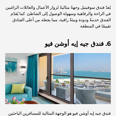
بطاقات الائتمان في الإمارات العربية المتحدة: دليل شامل
للإنفاق الذكي
يُعدّ فندق سوفيتيل وجهةً مثاليةً لزوار الأعمال والعائلات الراغبين
في الراحة والرفاهية وسهولة الوصول إلى الشاطئ. كما يُقدّم
الفندق خدمةً ودودة وبيئةً راقية، مما يجعله من أعلى الفنادق
مستشفى في مركز دبي المالي العالمي: رعاية طبية عالمية
المستوى في دبي
تقييمًا في المنطقة.
صالات رياضية في مركز دبي المالي العالمي: حيث يلتقي اللياقة
6. فندق جيه إيه أوشن فيو
البدنية بأسلوب حياة الأعمال
أندر سيارة في العالم: أساطير السيارات التي لا تُقدر بثمن
منصات التداول في الإمارات العربية المتحدة: دليل للمستثمرين
العصريين
نادي شاطئ العائلة في دبي: حيث يلتقي المرح بالاسترخاء
فندق جيه إيه أوشن فيو هو الوجهة المثالية للمسافرين الباحثين
أفضل مدارس البكالوريا الدولية في دبي: دليل شامل لأولياء