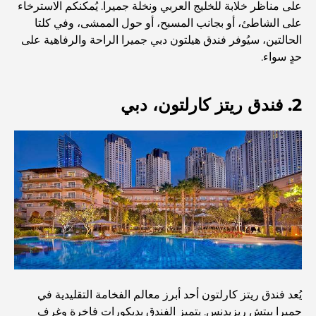
على مناظر خلابة للخليج العربي ونخلة جميرا. يُمكنكم الاسترخاء
أفضل المطاعم الهندية في دبي: رحلة طهي
على الشاطئ، أو بجانب المسبح، أو حول الممشى، وفي كلتا
الحالتين، سيُوفر فندق هيلتون دبي جميرا الراحة والرفاهية على
حدٍ سواء.
اكتشف ممشى نخلة جميرا: جولة بين الفخامة والإطلالات الخلابة
2. فندق ريتز كارلتون، دبي
أفضل المناطق للسكن في دبي مع العائلة: اكتشف أفضل
الخيارات
فنادق الخمس نجوم في دبي: فخامة لا مثيل لها لكل مسافر
أشياء يمكنك القيام بها في وسط مدينة دبي: دليلك الشامل
أفضل أماكن الإفطار في دبي: أفضل 7 أماكن لا تُضاهى لتجربة
إفطار رمضاني لا يُنسى
يُعد فندق ريتز كارلتون أحد أبرز معالم الفخامة التقليدية في
جميرا بيتش ريزيدنس. يتميز الفندق بديكورات فاخرة وغرف
المقاهي في منطقة الخليج التجاري: مزيج مثالي من القهوة