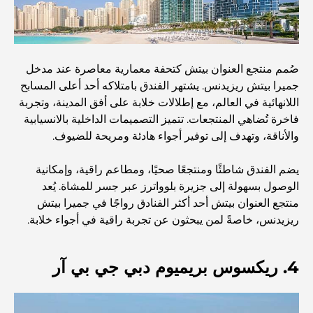
مخطط تلال الغاف الرئيسي: معيار جديد للحياة المتكاملة في
دبي
صُمم منتجع العنوان بيتش كتحفة معمارية معاصرة عند مدخل
جميرا بيتش ريزيدنس. يشتهر الفندق بامتلاكه أحد أعلى المسابح
منازل متوافقة مع مبادئ فاستو: دليل عملي لتحقيق التوازن
والانسجام
اللانهائية في العالم، مع إطلالات خلابة على أفق المدينة، وتجربة
فاخرة تُضاهي المنتجعات. تتميز التصميمات الداخلية بالانسيابية
والأناقة، وتهدف إلى توفير أجواء هادئة ومريحة للضيوف.
أفضل شركات تنسيق الحدائق في دبي: تحويل المساحات
الخارجية
يضم الفندق شاطئًا ومنتجعًا صحيًا، ومطاعم راقية، وإمكانية
الوصول بسهولة إلى جزيرة بلوواترز عبر جسر للمشاة. يُعد
أفضل شركات نقل الأثاث في دبي: دليل شامل
منتجع العنوان بيتش أحد أكثر الفنادق رواجًا في جميرا بيتش
ريزيدنس، خاصةً لمن يبحثون عن تجربة راقية في أجواء خلابة.
نخلة جبل علي مقابل نخلة جميرا: مقارنة واضحة لمشتري
العقارات الأذكياء
4. ريكسوس بريميوم دبي جي بي آر
اكتشف جزيرة القمر في دبي: دليلك الأمثل