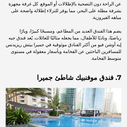
الأمور
عن الراحة دون التضحية بالإطلالات أو الموقع. كل غرفة مجهزة
بشرفة مطلة على البحر، مما يوفر للنزلاء إطلالة واضحة على
مياهه الفيروزية.
المخطط الرئيسي لتلال دبي: رؤية للحياة المجتمعية العصرية
يضم هذا الفندق العديد من المطاعم، ومسبحًا كبيرًا، وبارًا
رياضيًا، وناديًا للأطفال، مما يجعله مثاليًا للعائلات. يُعد فندق جيه
مطعم دار أوبرا دبي: حيث يلتقي الطعام الفاخر بالثقافة
إيه أوشن فيو من أكثر الفنادق موثوقية في جميرا بيتش ريزيدنس
للمسافرين الباحثين عن الفخامة وبأسعار معقولة في مستوى
متوسط ​​الفخامة.
أغلى ماركات البدلات التي تُعرّف مفهوم الخياطة الفاخرة
7. فندق موفنبيك شاطئ جميرا
مطاعم شاطئ J1: وجهة دبي الجديدة لتناول الطعام الفاخر
أغلى ساعات رولكس التي بيعت على الإطلاق
حضانة أطفال في دبي هيلز: دليل للآباء