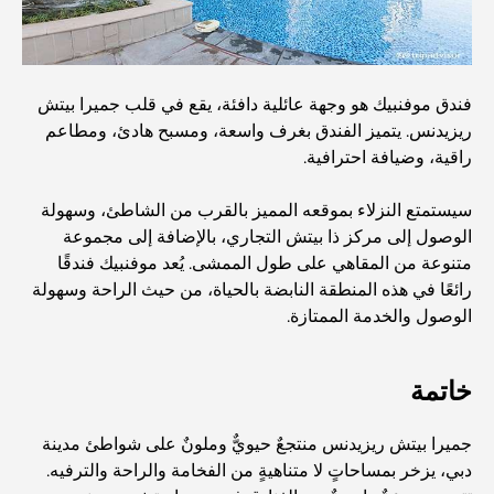
أفضل المقاهي في وسط مدينة دبي: دليل شامل لعشاق القهوة
فندق موفنبيك هو وجهة عائلية دافئة، يقع في قلب جميرا بيتش
ريزيدنس. يتميز الفندق بغرف واسعة، ومسبح هادئ، ومطاعم
أغلى سيارات مرسيدس التي تم تصنيعها على الإطلاق
راقية، وضيافة احترافية.
سيستمتع النزلاء بموقعه المميز بالقرب من الشاطئ، وسهولة
الانتقال إلى دبي من أستراليا: دليل شامل للانتقال
الوصول إلى مركز ذا بيتش التجاري، بالإضافة إلى مجموعة
متنوعة من المقاهي على طول الممشى. يُعد موفنبيك فندقًا
رائعًا في هذه المنطقة النابضة بالحياة، من حيث الراحة وسهولة
رحلة سفاري فاخرة ليلية في دبي: ملاذ فاخر
الوصول والخدمة الممتازة.
أغلى سيارات تسلا: الابتكار يلتقي بالأداء
خاتمة
جميرا بيتش ريزيدنس منتجعٌ حيويٌّ وملونٌ على شواطئ مدينة
مطاعم الوصل: أشهر أماكن تناول الطعام في دبي
دبي، يزخر بمساحاتٍ لا متناهيةٍ من الفخامة والراحة والترفيه.