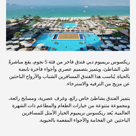
استكشاف المواقع التاريخية في دبي: رحلة عبر الزمن
أفضل 7 مطاعم في خور دبي لتناول الطعام فيها
أفضل المدارس في دبي مارينا: دليل مناسب للعائلات
ريكسوس بريميوم دبي فندق فاخر من فئة 5 نجوم، يقع مباشرةً
على الشاطئ، ويتميز بتصميم عصري وأجواء فاخرة نابضة
بالحياة. يُناسب هذا الفندق المسافرين الشباب والأزواج الباحثين
مطاعم في دبي هيلز: أفضل أماكن تناول الطعام في مركز متنامٍ
عن مزيج من الترفيه والاسترخاء.
يتميز الفندق بشاطئ خاص رائع، وغرف عصرية، ومسابح رائعة،
أفضل ملاعب الجولف للبطولات في دبي
ومجموعة متنوعة من خيارات الطعام والمطاعم ذات الشهرة
العالمية. يُعد ريكسوس بريميوم الخيار الأمثل للمسافرين
الباحثين عن الفخامة والأجواء المفعمة بالحيوية.
المجتمعات السكنية المطلة على الواجهة البحرية في دبي: حياة
فاخرة على شاطئ البحر