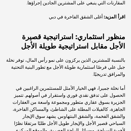
أفضل مطاعم شرائح اللحم في دبي: دليل لعشاق اللحوم
المقارنات التي ينبغي على المشترين الجادين إجراؤها.
اقرأ المزيد:
أغلى الشقق الفاخرة في دبي
أغلى دولة في العالم: تصنيف عالمي لتكاليف المعيشة
منظور استثماري: استراتيجية قصيرة
دليل صالات الرياضة في داماك هيلز: أفضل خيارات اللياقة
الأجل مقابل استراتيجية طويلة الأجل
البدنية في المنطقة المحيطة
بالنسبة للمشترين الذين يركزون على نمو رأس المال، توفر نخلة
أفضل مراكز التسوق في دبي للتسوق والترفيه
جبل علي فرصًا استثمارية طويلة الأجل مع تطور البنية التحتية
والمرافق تدريجيًا.
أنشطة يمكنك القيام بها في مركز دبي المالي العالمي:
أما نخلة جميرا، فهي الخيار الأمثل للمستثمرين الراغبين في
استكشف أكثر مناطق دبي حيوية
الحصول على تدفق نقدي فوري واستقرار في أصولهم. تتميز
الجزيرة بسوق عقاري متطور ومجموعة واسعة من العقارات
بطاقات الائتمان في الإمارات العربية المتحدة: دليل شامل
الجاهزة، كالفيلات المطلة على الشاطئ، والمساكن الفاخرة،
للإنفاق الذكي
والشقق الفخمة، والشقق البنتهاوس. يشهد سوق الإيجار
السياحي قصير الأجل والإيجار طويل الأجل طلبًا مرتفعًا نظرًا
مستشفى في مركز دبي المالي العالمي: رعاية طبية عالمية
لأهمية السياحة، ووسائل الراحة العصرية، والموقع المركزي.