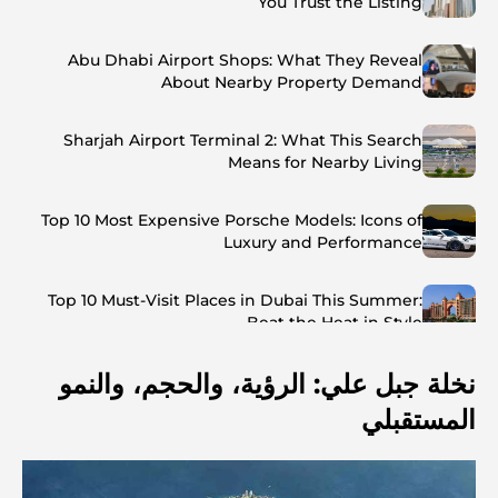
You Trust the Listing
Abu Dhabi Airport Shops: What They Reveal
About Nearby Property Demand
Sharjah Airport Terminal 2: What This Search
Means for Nearby Living
Top 10 Most Expensive Porsche Models: Icons of
Luxury and Performance
Top 10 Must-Visit Places in Dubai This Summer:
Beat the Heat in Style
نخلة جبل علي: الرؤية، والحجم، والنمو
Top 7 Busiest Airports in the World: Hub of Global
Travel
المستقبلي
Abu Dhabi vs Dubai: A Practical Comparison for
Investors and Residents