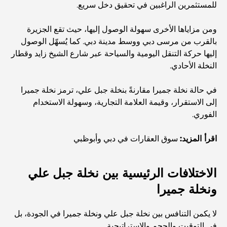
للمستثمرين الراغبين في تحقيق دخل سريع.
استكشاف مطاعم جميرا جولف إستيتس: دليل الطهي
ومن مزاياها الأخرى سهولة الوصول إليها، حيث تقع الجزيرة
بالقرب من مرسى دبي ووسط مدينة دبي. كما يُسهّل الوصول
إليها حركة التنقل اليومية والسياحة عبر شارع الشيخ زايد وقطار
Dubai Horse Racing: Where Tradition Meets
النخلة الأحادي.
Global Competition
في حالة نخلة جميرا مقارنةً بنخلة جبل علي، ترمز نخلة جميرا
المقاهي في نخلة جميرا: دليل لأفضل أماكن القهوة وأسلوب
إلى الاستقرار، وقيمة العلامة التجارية، وسهولة الاستخدام
الحياة في الجزيرة
الفوري.
أفضل وجبات الإفطار في دبي: اختياراتي المفضلة لعام 2026
اقرأ المزيد:
سوق العقارات في دبي وأبوظبي
الاختلافات الرئيسية بين نخلة جبل علي
كيفية الحصول على قرض عقاري في دبي: الدليل الشامل
ونخلة جميرا
مخطط تلال الغاف الرئيسي: معيار جديد للحياة المتكاملة في
لا يكمن التنافس بين نخلة جبل علي ونخلة جميرا في الجودة، بل
دبي
في التوقيت والحجم والاستراتيجية.