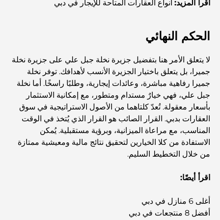
اقرأ المزيد:
أنواع العقارات المتاحة للإيجار في دبي
مطعم دار أوبرا دبي: حيث يلتقي الطعام الفاخر بالثقافة
الحكم النهائي
أغلى ماركات البدلات التي تُعرّف مفهوم الخياطة الفاخرة
لا يتعلق الأمر هنا بتفضيل جزيرة نخلة جبل علي على جزيرة نخلة
جميرا، بل يتعلق باختيار الجزيرة الأنسب لأهدافك. توفر نخلة
جميرا رفاهية مباشرة، وعائدات إيجارية، وطلبًا راسخًا. أما نخلة
مطاعم شاطئ J1: وجهة دبي الجديدة لتناول الطعام الفاخر
جبل علي، فهي خيارٌ مستدام ومتطور، مع إمكانية الاستثمار
بأسعار معقولة. تُعدّ كلتاهما من الأصول الاستراتيجية في سوق
العقارات بدبي. القرار الصائب هو القرار الذي يُتخذ في الوقت
أغلى ساعات رولكس التي بيعت على الإطلاق
المناسب، مع مراعاة الميزانية، وبرؤية مستقبلية. يُمكن
الاستفادة من كلا الخيارين لتحقيق نتائج مالية ومعيشية ممتازة
من خلال التخطيط السليم.
حضانة أطفال في دبي هيلز: دليل للآباء
اقرأ أيضًا:
أفضل المقاهي في وسط مدينة دبي: دليل شامل لعشاق القهوة
أغلى 6 منازل في دبي
أفضل 8 منتجعات في دبي