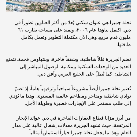
اكتشف ممشى نخلة جميرا: جولة بين الفخامة والإطلالات الخلابة
أفضل المناطق للسكن في دبي مع العائلة: اكتشف أفضل
نخلة جميرا هي عنوان سكني يُعدّ من أكثر العناوين تطوراً في
الخيارات
دبي. اكتمل بناؤها عام ٢٠٠٦، وتمتد على مساحة تقارب ٦١
مليون قدم مربع. وهي الآن مكتملة التطوير وتعمل بكامل
فنادق الخمس نجوم في دبي: فخامة لا مثيل لها لكل مسافر
طاقتها.
تضم الجزيرة فللاً شاطئية، وشققاً فاخرة، وبنتهاوس فخمة. تتمتع
أشياء يمكنك القيام بها في وسط مدينة دبي: دليلك الشامل
العديد من الوحدات السكنية بإمكانية الوصول المباشر إلى
الشاطئ. كما تُطلّ على الخليج العربي وأفق دبي.
أفضل أماكن الإفطار في دبي: أفضل 7 أماكن لا تُضاهى لتجربة
تُعتبر نخلة جميرا أيضاً مشروعاً سياحياً وترفيهياً هاماً، إذ تضمّ
إفطار رمضاني لا يُنسى
نوادي شاطئية ومتاجر ومطاعم عالمية المستوى. وهذا ما يُؤدي
إلى طلب مستمر على الإيجارات قصيرة وطويلة الأجل.
المقاهي في منطقة الخليج التجاري: مزيج مثالي من القهوة
والمجتمع
من أبرز مزايا قطاع العقارات الفاخرة في دبي عوائد الإيجار
المرتفعة، حيث تشهد الجزيرة معدلات إشغال عالية على مدار
مطاعم دبي الحائزة على نجمة ميشلان: جولة مغامرة لعشاق
العام. وهذا ما يجعل نخلة جميرا خياراً استثمارياً مثالياً
الطعام