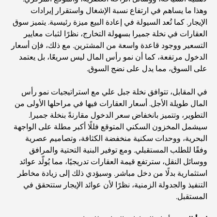
المستوى في دبي
وهذا ما يساهم في ارتفاع نسبة الإشغال واستقرار إيرادات
الإيجار. كما تُعد السيولة في إعادة البيع ميزة رئيسية. يتميز سوق
صالات رياضية في مركز دبي المالي العالمي: حيث يلتقي اللياقة
العقارات في نخلة جميرا بسهولة التخارج، نظرًا لثبات معايير
البدنية بأسلوب حياة الأعمال
التسعير ووجود قاعدة واسعة من المشترين. مع ذلك، فإن أسعار
الدخول مرتفعة، كما أن نمو رأس المال ليس سريعًا، بل يعتمد
أندر سيارة في العالم: أساطير السيارات التي لا تُقدر بثمن
على السوق، مما يدل على نضج السوق.
في المقابل، تتوافق نخلة جبل علي مع استراتيجيات نمو رأس
منصات التداول في الإمارات العربية المتحدة: دليل للمستثمرين
المال طويلة الأجل. أسعار العقارات فيها في مراحلها الأولى من
العصريين
التطوير، وتتميز بانخفاض سعر الدخول مقارنةً بنخلة جميرا.
سيشمل المخزون السكني المتوقع فللًا أكبر مطلة على الواجهة
نادي شاطئ العائلة في دبي: حيث يلتقي المرح بالاسترخاء
البحرية، ووحدات سكنية منخفضة الكثافة، وتصاميم عصرية
وفقًا للطلب المستقبلي. ومع توفير البنية التحتية والمرافق
ووسائل النقل، سترتفع قيمة العقارات تدريجيًا، مما يُولّد عوائد
أفضل مدارس البكالوريا الدولية في دبي: دليل شامل لأولياء
استثمارية بدلًا من دخل مباشر. وسيؤدي ذلك إلى زيادة مخاطر
الأمور
التنفيذ والجدولة الزمنية، نظرًا لأن عوائد الإيجار ستتحقق في
المستقبل.
المخطط الرئيسي لتلال دبي: رؤية للحياة المجتمعية العصرية