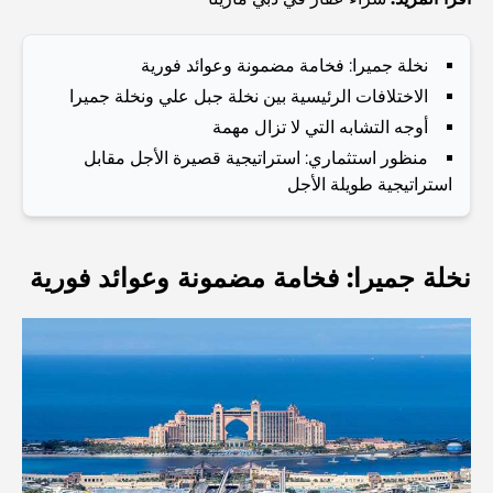
اكتشف أفضل وجبة إفطار في منطقة الخليج التجاري، دبي
نخلة جميرا: فخامة مضمونة وعوائد فورية
الاختلافات الرئيسية بين نخلة جبل علي ونخلة جميرا
المستشفيات الحكومية في دبي: رعاية صحية شاملة للجميع
أوجه التشابه التي لا تزال مهمة
منظور استثماري: استراتيجية قصيرة الأجل مقابل
أغلى سيارة لامبورغيني على الإطلاق: قائمة هواة الجمع
استراتيجية طويلة الأجل
أغلى مدارس جيمس في دبي: دليل شامل للآباء
نخلة جميرا: فخامة مضمونة وعوائد فورية
أفضل المدارس القريبة من داماك هيلز 2: دليل للعائلات
أفضل المطاعم الهندية في دبي: رحلة طهي