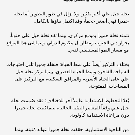
منازل متوافقة مع مبادئ فاستو: دليل عملي لتحقيق التوازن
نخلة جبل علي أكبر بكثير، ولا تزال في طور التطوير. أما نخلة
والانسجام
جميرا فهي أصغر حجماً، وقد اكتمل بناؤها بالكامل.
أفضل شركات تنسيق الحدائق في دبي: تحويل المساحات
تتمتع نخلة جميرا بموقع مركزي، بينما تقع نخلة جبل علي جنوباً،
الخارجية
بجوار دبي الجنوب ومطار آل مكتوم الدولي. ويتماشى هذا الموقع
مع مسار النمو المستقبلي لدبي.
أفضل شركات نقل الأثاث في دبي: دليل شامل
يختلف التركيز أيضاً على نمط الحياة؛ فنخلة جميرا تلبي احتياجات
السياحة الفاخرة ونمط الحياة العصري، بينما تركز نخلة جبل
نخلة جبل علي مقابل نخلة جميرا: مقارنة واضحة لمشتري
علي على الحياة الأسرية والمرافق السكنية، مع التركيز على
العقارات الأذكياء
المساحات المفتوحة.
اكتشف جزيرة القمر في دبي: دليلك الأمثل
يُعدّ التخطيط للاستدامة عاملاً آخر للاختلاف؛ فقد صُممت نخلة
جبل علي وفقاً للمعايير البيئية الحالية، بينما بُنيت نخلة جميرا
دون مراعاة الاستدامة كأولوية.
استكشاف المواقع التاريخية في دبي: رحلة عبر الزمن
من الناحية الاستثمارية، حققت نخلة جميرا عوائد مُثبتة، بينما