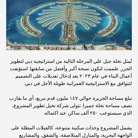
Best Schools in Downtown Dubai: A Guide for
Families
أشياء يمكنك القيام بها في دبي خلال فصل الصيف: دليلك الأمثل
للتغلب على الحرارة
أفضل الهدايا الفاخرة للرجال: أفكار هدايا مميزة وخالدة
تُمثل نخلة جبل علي المرحلة التالية من استراتيجية دبي لتطوير
الجزر. صُممت لتكون نسخة أكبر وأفضل من سابقتها. استؤنفت
أعمال البناء في عام ٢٠٢٣ بعد إدخال تعديلات على التصميم
Best Hotels in Business Bay, Dubai: Your Ultimate
لتتوافق مع الاستراتيجية العمرانية طويلة الأجل في دبي.
Guide
تبلغ مساحة الجزيرة حوالي ١٤٧ مليون قدم مربع، أي ما يقارب
المدارس القريبة من نخلة جميرا: دليل شامل للعائلات
نصف مساحة نخلة جميرا. تتولى شركة نخيل تطوير المشروع،
الذي سيستوعب ٢٥٠ ألف ساكن عند اكتماله.
Dubai Vision 2040 - Green Living, Scenic Routes
يشمل المشروع وحدات سكنية متنوعة، كالفيلات المطلة على
and a Smarter Metro Network
الواجهة البحرية، والمنازل المتلاصقة، والشقق، والمشاريع