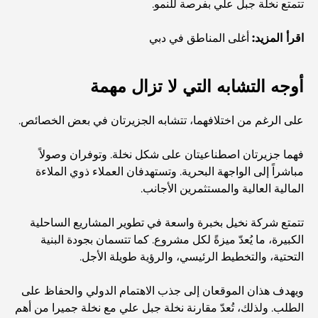
تتمتع نخلة جبل علي بفرصة للنمو.
أفضل 7 مطاعم في خور دبي لتناول الطعام فيها
اقرأ المزيد:
أغلى المناطق في دبي
أفضل المدارس في دبي مارينا: دليل مناسب للعائلات
أوجه التشابه التي لا تزال مهمة
مطاعم في دبي هيلز: أفضل أماكن تناول الطعام في مركز متنامٍ
على الرغم من اختلافهما، تتشابه الجزيرتان في بعض الخصائص.
فهما جزيرتان اصطناعيتان على شكل نخلة. وتوفران وصولاً
أفضل ملاعب الجولف للبطولات في دبي
مباشراً إلى الواجهة البحرية. وتستهدفان العملاء ذوي الملاءة
المالية العالية والمستثمرين الأجانب.
المجتمعات السكنية المطلة على الواجهة البحرية في دبي: حياة
تتمتع شركة نخيل بخبرة واسعة في تطوير المشاريع الساحلية
فاخرة على شاطئ البحر
الكبيرة، ما يُعدّ ميزةً لكل مشروع. كما تتسمان بجودة البنية
التحتية، والتخطيط الرئيسي، والرؤية طويلة الأجل.
أفضل البنوك في دبي للمقيمين الأجانب: دليل مصرفي شامل
ويهدف هذان الموقعان إلى جذب الاهتمام الدولي والحفاظ على
الطلب. ولذلك، تُعدّ مقارنة نخلة جبل علي مع نخلة جميرا من أهم