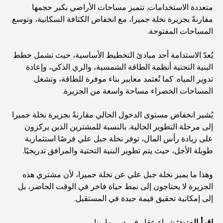
متعددة الاستخدامات. تتميز مساحات الأراضي بكبر حجمها
أفضل المقاهي في دبي بإطلالة خلابة: مزيج مثالي من المذاق
مقارنةً بجزيرة نخلة جميرا، مع انخفاض الكثافة السكانية، وتوسع
الرائع والمناظر الطبيعية الساحرة
المساحات المفتوحة.
مطاعم بإطلالة على برج العرب: تجربة طعام استثنائية في دبي
يُعدّ الاستدامة أحد مبادئ التخطيط الأساسية، حيث تشمل خطط
البنية التحتية أنظمة الطاقة الشمسية، والري الذكي، وإعادة
تدوير المياه. كما تُعتمد معايير بناء موفرة للطاقة، وتشغل
دليل شامل لأندية شاطئ نخلة جميرا لعام 2026
المساحات الخضراء مساحة واسعة من الجزيرة.
يُشير انخفاض مستوى الدخول الحالي مقارنةً بجزيرة نخلة جميرا
المطاعم الإيطالية في وسط مدينة دبي: تذوق إيطاليا في قلب
إلى مرحلة التطوير الحالية. بالنسبة للمشترين الذين يركزون
المدينة
على زيادة رأس المال، توفر نخلة جبل علي فرصًا استثمارية
طويلة الأجل، حيث يتم تطوير البنية التحتية والمرافق تدريجيًا.
أفضل 7 نوادي رياضية في دبي هيلز: اللياقة البدنية في أبهى
صورها
وهذا ما يميز نخلة جبل علي عن نخلة جميرا، لأن مشتري هذه
الجزيرة لا يحتاجون إلى نمط حياة فاخر في الوقت الحاضر، بل
الدليل الأمثل لمطاعم الطعام الفاخر في نخلة جميرا
إلى إمكانية تحقيق قيمة جيدة في المستقبل.
اقرأ المزيد:
شراء عقار في دبي مارينا