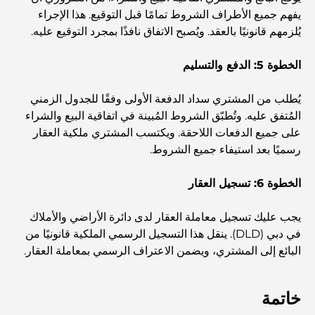
يفهم جميع الأطراف الشروط تمامًا قبل التوقيع. هذا الإجراء
أفضل المقاهي في وسط مدينة دبي: دليل شامل لعشاق القهوة
يُلزمهم قانونيًا بالعقد. ويُصبح الاتفاق نافذًا بمجرد التوقيع عليه.
الخطوة 5: الدفع والتسليم
أغلى سيارات مرسيدس التي تم تصنيعها على الإطلاق
يُطلب من المشتري سداد الدفعة الأولى وفقًا للجدول الزمني
المُتفق عليه. وتُطبّق الشروط المُبينة في اتفاقية البيع والشراء
الانتقال إلى دبي من أستراليا: دليل شامل للانتقال
على جميع الدفعات اللاحقة. ويكتسب المشتري ملكية العقار
رسميًا بعد استيفاء جميع الشروط.
رحلة سفاري فاخرة ليلية في دبي: ملاذ فاخر
الخطوة 6: تسجيل العقار
يجب عليك تسجيل معاملة العقار لدى دائرة الأراضي والأملاك
أغلى سيارات تسلا: الابتكار يلتقي بالأداء
في دبي (DLD). ينقل هذا التسجيل الرسمي الملكية قانونيًا من
البائع إلى المشتري، ويضمن الاعتراف الرسمي بمعاملة العقار.
مطاعم الوصل: أشهر أماكن تناول الطعام في دبي
خاتمة