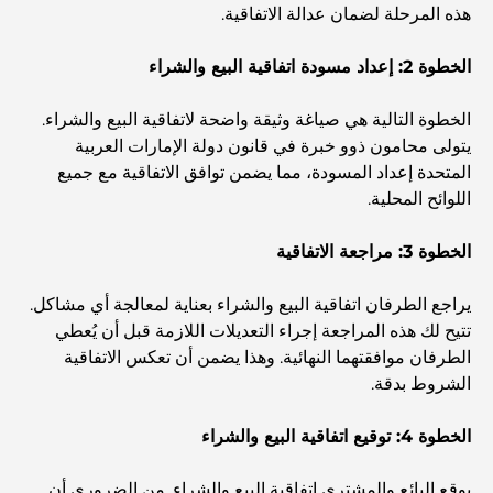
هذه المرحلة لضمان عدالة الاتفاقية.
المخطط الرئيسي لتلال دبي: رؤية للحياة المجتمعية العصرية
الخطوة 2: إعداد مسودة اتفاقية البيع والشراء
الخطوة التالية هي صياغة وثيقة واضحة لاتفاقية البيع والشراء.
مطعم دار أوبرا دبي: حيث يلتقي الطعام الفاخر بالثقافة
يتولى محامون ذوو خبرة في قانون دولة الإمارات العربية
المتحدة إعداد المسودة، مما يضمن توافق الاتفاقية مع جميع
اللوائح المحلية.
أغلى ماركات البدلات التي تُعرّف مفهوم الخياطة الفاخرة
الخطوة 3: مراجعة الاتفاقية
مطاعم شاطئ J1: وجهة دبي الجديدة لتناول الطعام الفاخر
يراجع الطرفان اتفاقية البيع والشراء بعناية لمعالجة أي مشاكل.
تتيح لك هذه المراجعة إجراء التعديلات اللازمة قبل أن يُعطي
الطرفان موافقتهما النهائية. وهذا يضمن أن تعكس الاتفاقية
أغلى ساعات رولكس التي بيعت على الإطلاق
الشروط بدقة.
الخطوة 4: توقيع اتفاقية البيع والشراء
حضانة أطفال في دبي هيلز: دليل للآباء
يوقع البائع والمشتري اتفاقية البيع والشراء. من الضروري أن