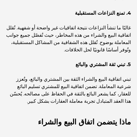
مطاعم دبي الحائزة على نجمة ميشلان: جولة مغامرة لعشاق
4. تمنع النزاعات المستقبلية
الطعام
غالبًا ما تنشأ النزاعات نتيجة اتفاقيات غير واضحة أو شفهية. تُقلل
اتفاقية البيع والشراء من هذه المخاطر، حيث تُفصّل جميع جوانب
استكشاف مطاعم جميرا جولف إستيتس: دليل الطهي
المعاملة بوضوح. تُقلل هذه الشفافية من المشاكل المستقبلية،
وتُوفر أساسًا قانونيًا لحل الخلافات.
Dubai Horse Racing: Where Tradition Meets
Global Competition
5. تبني ثقة المشتري والبائع
المقاهي في نخلة جميرا: دليل لأفضل أماكن القهوة وأسلوب
تبني اتفاقية البيع والشراء الثقة بين المشتري والبائع، وتُعزز
الحياة في الجزيرة
شرعية المعاملة. تضمن اتفاقية البيع للمشتري تسليم البائع
للعقار، كما يشعر البائع بالثقة في الحفاظ على مصالحه. يُحسّن
هذا العقد المتبادل تجربة معاملة العقارات بشكل كبير.
أفضل وجبات الإفطار في دبي: اختياراتي المفضلة لعام 2026
ماذا يتضمن اتفاق البيع والشراء
كيفية الحصول على قرض عقاري في دبي: الدليل الشامل