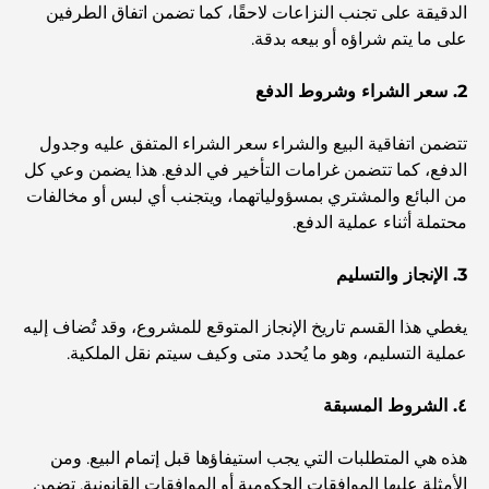
الدقيقة على تجنب النزاعات لاحقًا، كما تضمن اتفاق الطرفين
استكشاف المواقع التاريخية في دبي: رحلة عبر الزمن
على ما يتم شراؤه أو بيعه بدقة.
2. سعر الشراء وشروط الدفع
أفضل 7 مطاعم في خور دبي لتناول الطعام فيها
تتضمن اتفاقية البيع والشراء سعر الشراء المتفق عليه وجدول
الدفع، كما تتضمن غرامات التأخير في الدفع. هذا يضمن وعي كل
أفضل المدارس في دبي مارينا: دليل مناسب للعائلات
من البائع والمشتري بمسؤولياتهما، ويتجنب أي لبس أو مخالفات
محتملة أثناء عملية الدفع.
مطاعم في دبي هيلز: أفضل أماكن تناول الطعام في مركز متنامٍ
3. الإنجاز والتسليم
يغطي هذا القسم تاريخ الإنجاز المتوقع للمشروع، وقد تُضاف إليه
أفضل ملاعب الجولف للبطولات في دبي
عملية التسليم، وهو ما يُحدد متى وكيف سيتم نقل الملكية.
المجتمعات السكنية المطلة على الواجهة البحرية في دبي: حياة
٤. الشروط المسبقة
فاخرة على شاطئ البحر
هذه هي المتطلبات التي يجب استيفاؤها قبل إتمام البيع. ومن
الأمثلة عليها الموافقات الحكومية أو الموافقات القانونية. تضمن