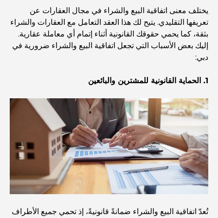
الدليل الأمثل لمطاعم الطعام الفاخر في نخلة جميرا
يختلف معنى اتفاقية البيع والشراء في مجال العقارات عن
تعريفها التقليدي. يتيح لك هذا العقد التعامل مع العقارات والشراء
بثقة، كما يحمي حقوقك القانونية أثناء إتمام أي معاملة عقارية.
اكتشف أفضل وجبة إفطار في منطقة الخليج التجاري، دبي
إليك بعض الأسباب التي تجعل اتفاقية البيع والشراء ضرورية في
دبي:
المستشفيات الحكومية في دبي: رعاية صحية شاملة للجميع
1. الحماية القانونية للمشترين والبائعين
أغلى سيارة لامبورغيني على الإطلاق: قائمة هواة الجمع
أغلى مدارس جيمس في دبي: دليل شامل للآباء
أفضل المدارس القريبة من داماك هيلز 2: دليل للعائلات
تُعدّ اتفاقية البيع والشراء ضمانةً قانونيةً، إذ تحمي جميع الأطراف
أفضل المطاعم الهندية في دبي: رحلة طهي