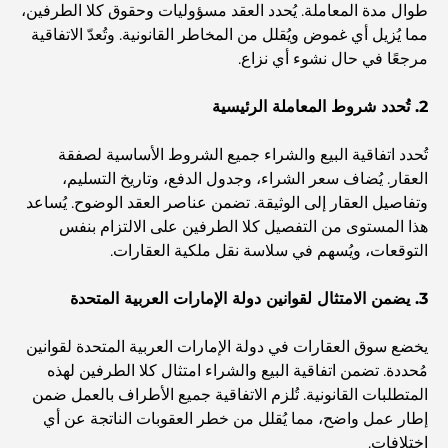
طوال مدة المعاملة. يُحدد العقد مسؤوليات وحقوق كلا الطرفين،
مما يُزيل أي غموض ويُقلل من المخاطر القانونية. وتُعدّ الاتفاقية
مرجعًا في حال نشوء أي نزاع.
اكتشف ممشى نخلة جميرا: جولة بين الفخامة والإطلالات الخلابة
2. تُحدد شروط المعاملة الرئيسية
أفضل المناطق للسكن في دبي مع العائلة: اكتشف أفضل
الخيارات
تُحدد اتفاقية البيع والشراء جميع الشروط الأساسية لصفقة
العقار. يُضاف سعر الشراء، وجدول الدفع، وتاريخ التسليم،
وتفاصيل العقار إلى الوثيقة. تضمن عناصر العقد الوضوح. يُساعد
فنادق الخمس نجوم في دبي: فخامة لا مثيل لها لكل مسافر
هذا المستوى من التفصيل كلا الطرفين على الالتزام بنفس
التوقعات، ويُسهم في سلاسة نقل ملكية العقارات.
أشياء يمكنك القيام بها في وسط مدينة دبي: دليلك الشامل
3. يضمن الامتثال لقوانين دولة الإمارات العربية المتحدة
أفضل أماكن الإفطار في دبي: أفضل 7 أماكن لا تُضاهى لتجربة
يخضع سوق العقارات في دولة الإمارات العربية المتحدة لقوانين
إفطار رمضاني لا يُنسى
مُحددة. تضمن اتفاقية البيع والشراء امتثال كلا الطرفين لهذه
المتطلبات القانونية. تُلزم الاتفاقية جميع الأطراف بالعمل ضمن
المقاهي في منطقة الخليج التجاري: مزيج مثالي من القهوة
إطار عمل واضح، مما يُقلل من خطر العقوبات الناتجة عن أي
والمجتمع
اختلافات.