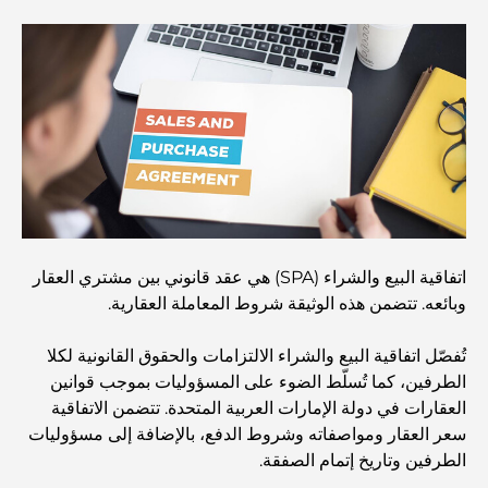
Abu Dhabi vs Dubai: A Practical Comparison for
Investors and Residents
Best Schools in Downtown Dubai: A Guide for
Families
أشياء يمكنك القيام بها في دبي خلال فصل الصيف: دليلك الأمثل
للتغلب على الحرارة
اتفاقية البيع والشراء (SPA) هي عقد قانوني بين مشتري العقار
أفضل الهدايا الفاخرة للرجال: أفكار هدايا مميزة وخالدة
وبائعه. تتضمن هذه الوثيقة شروط المعاملة العقارية.
Best Hotels in Business Bay, Dubai: Your Ultimate
تُفصّل اتفاقية البيع والشراء الالتزامات والحقوق القانونية لكلا
Guide
الطرفين، كما تُسلّط الضوء على المسؤوليات بموجب قوانين
العقارات في دولة الإمارات العربية المتحدة. تتضمن الاتفاقية
سعر العقار ومواصفاته وشروط الدفع، بالإضافة إلى مسؤوليات
المدارس القريبة من نخلة جميرا: دليل شامل للعائلات
الطرفين وتاريخ إتمام الصفقة.