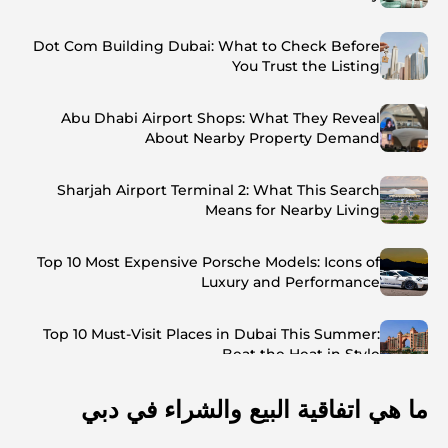
Dot Com Building Dubai: What to Check Before
You Trust the Listing
Abu Dhabi Airport Shops: What They Reveal
About Nearby Property Demand
Sharjah Airport Terminal 2: What This Search
Means for Nearby Living
Top 10 Most Expensive Porsche Models: Icons of
Luxury and Performance
Top 10 Must-Visit Places in Dubai This Summer:
Beat the Heat in Style
ما هي اتفاقية البيع والشراء في دبي
Top 7 Busiest Airports in the World: Hub of Global
Travel