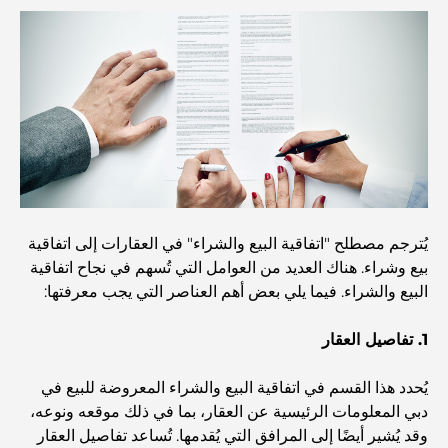
مخطط تلال الغاف الرئيسي: معيار جديد للحياة المتكاملة في
دبي
منازل متوافقة مع مبادئ فاستو: دليل عملي لتحقيق التوازن
والانسجام
أفضل شركات تنسيق الحدائق في دبي: تحويل المساحات
الخارجية
يُترجم مصطلح "اتفاقية البيع والشراء" في العقارات إلى اتفاقية
أفضل شركات نقل الأثاث في دبي: دليل شامل
بيع وشراء. هناك العديد من العوامل التي تُسهم في نجاح اتفاقية
البيع والشراء. فيما يلي بعض أهم العناصر التي يجب معرفتها:
نخلة جبل علي مقابل نخلة جميرا: مقارنة واضحة لمشتري
العقارات الأذكياء
1. تفاصيل العقار
يُحدد هذا القسم في اتفاقية البيع والشراء المعروضة للبيع في
اكتشف جزيرة القمر في دبي: دليلك الأمثل
دبي المعلومات الرئيسية عن العقار، بما في ذلك موقعه ونوعه،
وقد يُشير أيضًا إلى المرافق التي يُقدمها. تُساعد تفاصيل العقار