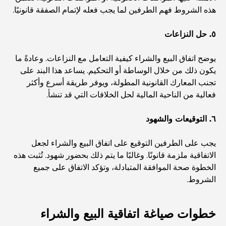
أفضل البنوك في دبي للمقيمين الأجانب: دليل مصرفي شامل
هذه الشروط فهم الطرفين لما يجب فعله لإتمام الصفقة قانونيًا.
٥. حل النزاعات
أفضل مطاعم شرائح اللحم في دبي: دليل لعشاق اللحوم
يوضح اتفاق البيع والشراء كيفية التعامل مع النزاعات. وعادةً ما
يكون ذلك من خلال الوساطة أو التحكيم. يساعد هذا البند على
أغلى دولة في العالم: تصنيف عالمي لتكاليف المعيشة
تجنب المعارك القانونية المطولة، ويوفر طريقة أسرع وأكثر
فعالية من الناحية المالية لحل الخلافات التي قد تنشأ.
دليل صالات الرياضة في داماك هيلز: أفضل خيارات اللياقة
البدنية في المنطقة المحيطة
٦. التوقيعات والشهود
يجب على الطرفين التوقيع على اتفاق البيع والشراء لجعل
أفضل مراكز التسوق في دبي للتسوق والترفيه
الاتفاقية ملزمة قانونًا. وغالبًا ما يتم ذلك بحضور شهود. تُثبت هذه
الخطوة صحة الموافقة المتبادلة، وتؤكد الاتفاق على جميع
أنشطة يمكنك القيام بها في مركز دبي المالي العالمي:
الشروط.
استكشف أكثر مناطق دبي حيوية
خطوات صياغة اتفاقية البيع والشراء
بطاقات الائتمان في الإمارات العربية المتحدة: دليل شامل
للإنفاق الذكي