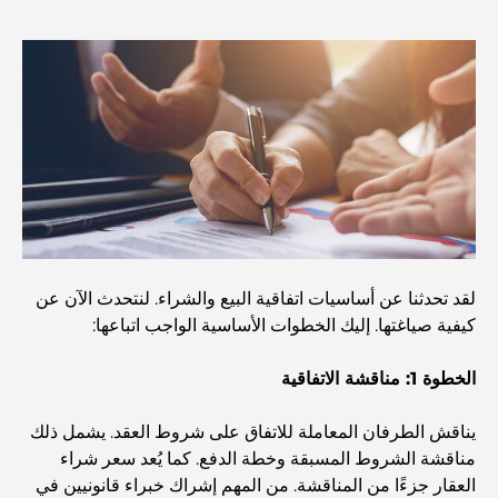
مستشفى في مركز دبي المالي العالمي: رعاية طبية عالمية
المستوى في دبي
صالات رياضية في مركز دبي المالي العالمي: حيث يلتقي اللياقة
البدنية بأسلوب حياة الأعمال
أندر سيارة في العالم: أساطير السيارات التي لا تُقدر بثمن
منصات التداول في الإمارات العربية المتحدة: دليل للمستثمرين
لقد تحدثنا عن أساسيات اتفاقية البيع والشراء. لنتحدث الآن عن
العصريين
كيفية صياغتها. إليك الخطوات الأساسية الواجب اتباعها:
الخطوة 1: مناقشة الاتفاقية
نادي شاطئ العائلة في دبي: حيث يلتقي المرح بالاسترخاء
يناقش الطرفان المعاملة للاتفاق على شروط العقد. يشمل ذلك
أفضل مدارس البكالوريا الدولية في دبي: دليل شامل لأولياء
مناقشة الشروط المسبقة وخطة الدفع. كما يُعد سعر شراء
الأمور
العقار جزءًا من المناقشة. من المهم إشراك خبراء قانونيين في