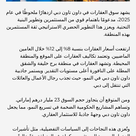
يشهد سوق العقارات في داون تاون دبي ازدهارًا ملحوظًا في عام
Best Hotels in Business Bay, Dubai: Your Ultimate
2025، مدعومًا باهتمام قوي من المستثمرين وتطوير البنية
Guide
التحتية. ويعزز هذا التطوير الحضري الاستراتيجي ثقة المستثمرين
بهذه المنطقة.
المدارس القريبة من نخلة جميرا: دليل شامل للعائلات
ارتفعت أسعار العقارات بنسبة 8% إلى 12% خلال العامين
الماضيين. وتعتمد تكاليف العقارات على الموقع والمنطقة
Dubai Vision 2040 - Green Living, Scenic Routes
المحيطة. وتشهد العقارات في منطقة برج خليفة والشقق
and a Smarter Metro Network
المطلة على النافورة أعلى مستويات التقدير. ويستمر جاذبية
داون تاون دبي في النمو، حيث تجذب رجال الأعمال والعائلات
أفضل المقاهي في دبي بإطلالة خلابة: مزيج مثالي من المذاق
التي تنتقل إلى دبي.
الرائع والمناظر الطبيعية الساحرة
ومن المتوقع أن يتجاوز حجم السوق 23 مليار درهم إماراتي.
مطاعم بإطلالة على برج العرب: تجربة طعام استثنائية في دبي
وتساهم المشاريع الحكومية الضخمة في تسريع النمو، مما يجعل
داون تاون دبي وجهةً جاذبةً للاستثمار العقاري.
دليل شامل لأندية شاطئ نخلة جميرا لعام 2026
وتُعزى هذه النجاحات إلى السياسات التفضيلية، مثل تأشيرات