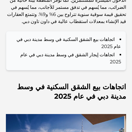
الدخول الميسرة للمستثمرين. كما توفر المنطقة بيئةً خاليةً من
الضرائب، مما يُسهم في تدفق مستمر للأجانب، مما يُسهم في
المطاعم الإيطالية في وسط مدينة دبي: تذوق إيطاليا في قلب
تحقيق قيمة سوقية سنوية تتراوح بين 6% و9%. وتتمتع العقارات
المدينة
قيد الإنشاء بمعدلات استقطاب عالية في داون تاون دبي.
أفضل 7 نوادي رياضية في دبي هيلز: اللياقة البدنية في أبهى
صورها
اتجاهات بيع الشقق السكنية في وسط مدينة دبي في
عام 2025
الدليل الأمثل لمطاعم الطعام الفاخر في نخلة جميرا
اتجاهات إيجار الشقق في وسط مدينة دبي في عام
2025
اكتشف أفضل وجبة إفطار في منطقة الخليج التجاري، دبي
اتجاهات بيع الشقق السكنية في وسط
مدينة دبي في عام 2025
المستشفيات الحكومية في دبي: رعاية صحية شاملة للجميع
أغلى سيارة لامبورغيني على الإطلاق: قائمة هواة الجمع