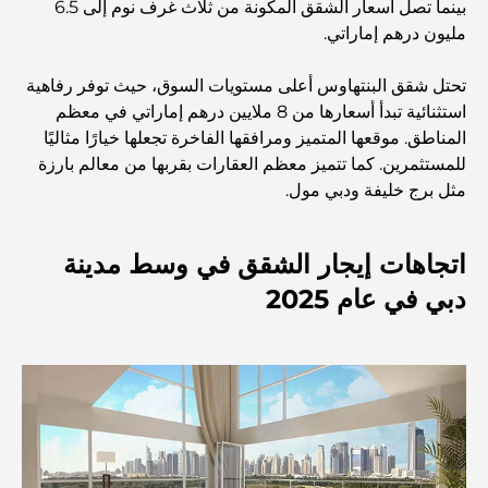
بينما تصل أسعار الشقق المكونة من ثلاث غرف نوم إلى 6.5
أشياء يمكنك القيام بها في وسط مدينة دبي: دليلك الشامل
مليون درهم إماراتي.
أفضل أماكن الإفطار في دبي: أفضل 7 أماكن لا تُضاهى لتجربة
تحتل شقق البنتهاوس أعلى مستويات السوق، حيث توفر رفاهية
إفطار رمضاني لا يُنسى
استثنائية تبدأ أسعارها من 8 ملايين درهم إماراتي في معظم
المناطق. موقعها المتميز ومرافقها الفاخرة تجعلها خيارًا مثاليًا
المقاهي في منطقة الخليج التجاري: مزيج مثالي من القهوة
للمستثمرين. كما تتميز معظم العقارات بقربها من معالم بارزة
والمجتمع
مثل برج خليفة ودبي مول.
مطاعم دبي الحائزة على نجمة ميشلان: جولة مغامرة لعشاق
الطعام
اتجاهات إيجار الشقق في وسط مدينة
دبي في عام 2025
استكشاف مطاعم جميرا جولف إستيتس: دليل الطهي
Dubai Horse Racing: Where Tradition Meets
Global Competition
المقاهي في نخلة جميرا: دليل لأفضل أماكن القهوة وأسلوب