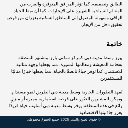
الطابق وتصميمه. كما تؤثر المرافق المتوفرة والقرب من
المعالم السياحية الشهيرة على الإيجارات. كما أن نمط الحياة
نخلة جبل علي مقابل نخلة جميرا: مقارنة واضحة لمشتري
العقارات الأذكياء
الراقي وسهولة الوصول إلى المناطق السكنية يعززان من فرص
تحقيق دخل من الإيجار.
اكتشف جزيرة القمر في دبي: دليلك الأمثل
خاتمة
استكشاف المواقع التاريخية في دبي: رحلة عبر الزمن
يبرز وسط مدينة دبي كمركز سكني بارز. وتشتهر المنطقة
بفخامة المعيشة ومعالمها المميزة، مما يجعلها وجهة مثالية
للاستثمار. كما توفر حياةً نابضةً بالحياة، مما يجعلها خيارًا مثاليًا
أفضل 7 مطاعم في خور دبي لتناول الطعام فيها
للمستثمرين.
تُمهد التطورات الجارية وسط مدينة دبي الطريق لنمو مستدام.
أفضل المدارس في دبي مارينا: دليل مناسب للعائلات
ويمكن للمشترين العثور على فرصة استثمارية مميزة أو منزلٍ
رائع في هذه المنطقة. يوفر وسط مدينة دبي أسلوب حياة فريدًا
يعزز جاذبيتها الاقتصادية.
مطاعم في دبي هيلز: أفضل أماكن تناول الطعام في مركز متنامٍ
© حقوق الطبع والنشر 2026. جميع الحقوق محفوظة.