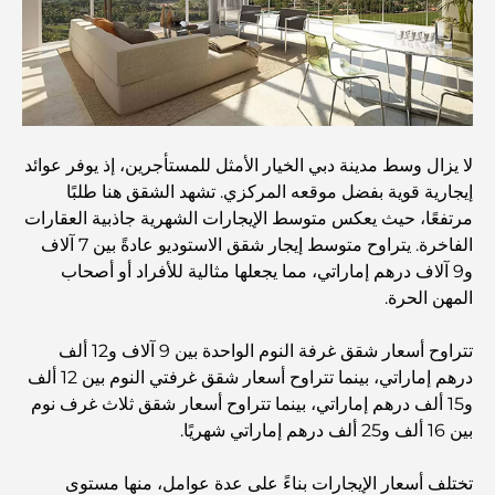
الحياة في الجزيرة
أفضل وجبات الإفطار في دبي: اختياراتي المفضلة لعام 2026
كيفية الحصول على قرض عقاري في دبي: الدليل الشامل
لا يزال وسط مدينة دبي الخيار الأمثل للمستأجرين، إذ يوفر عوائد
إيجارية قوية بفضل موقعه المركزي. تشهد الشقق هنا طلبًا
مرتفعًا، حيث يعكس متوسط الإيجارات الشهرية جاذبية العقارات
مخطط تلال الغاف الرئيسي: معيار جديد للحياة المتكاملة في
دبي
الفاخرة. يتراوح متوسط إيجار شقق الاستوديو عادةً بين 7 آلاف
و9 آلاف درهم إماراتي، مما يجعلها مثالية للأفراد أو أصحاب
المهن الحرة.
منازل متوافقة مع مبادئ فاستو: دليل عملي لتحقيق التوازن
والانسجام
تتراوح أسعار شقق غرفة النوم الواحدة بين 9 آلاف و12 ألف
درهم إماراتي، بينما تتراوح أسعار شقق غرفتي النوم بين 12 ألف
أفضل شركات تنسيق الحدائق في دبي: تحويل المساحات
الخارجية
و15 ألف درهم إماراتي، بينما تتراوح أسعار شقق ثلاث غرف نوم
بين 16 ألف و25 ألف درهم إماراتي شهريًا.
أفضل شركات نقل الأثاث في دبي: دليل شامل
تختلف أسعار الإيجارات بناءً على عدة عوامل، منها مستوى