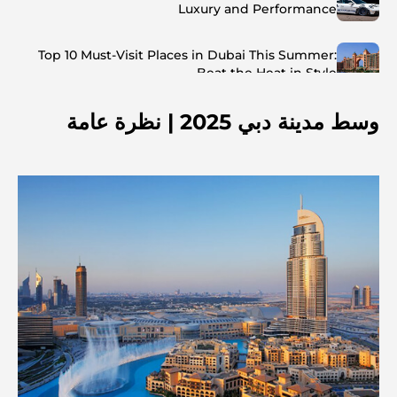
Luxury and Performance
Top 10 Must-Visit Places in Dubai This Summer:
Beat the Heat in Style
وسط مدينة دبي 2025 | نظرة عامة
Top 7 Busiest Airports in the World: Hub of Global
Travel
Abu Dhabi vs Dubai: A Practical Comparison for
Investors and Residents
Best Schools in Downtown Dubai: A Guide for
Families
أشياء يمكنك القيام بها في دبي خلال فصل الصيف: دليلك الأمثل
للتغلب على الحرارة
أفضل الهدايا الفاخرة للرجال: أفكار هدايا مميزة وخالدة