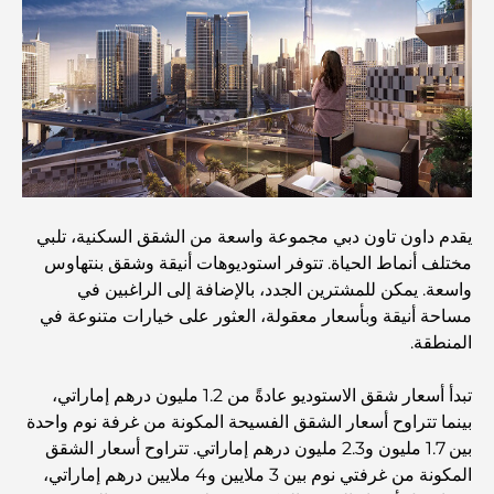
أغلى مدارس جيمس في دبي: دليل شامل للآباء
أفضل المدارس القريبة من داماك هيلز 2: دليل للعائلات
أفضل المطاعم الهندية في دبي: رحلة طهي
يقدم داون تاون دبي مجموعة واسعة من الشقق السكنية، تلبي
مختلف أنماط الحياة. تتوفر استوديوهات أنيقة وشقق بنتهاوس
اكتشف ممشى نخلة جميرا: جولة بين الفخامة والإطلالات الخلابة
واسعة. يمكن للمشترين الجدد، بالإضافة إلى الراغبين في
مساحة أنيقة وبأسعار معقولة، العثور على خيارات متنوعة في
أفضل المناطق للسكن في دبي مع العائلة: اكتشف أفضل
المنطقة.
الخيارات
تبدأ أسعار شقق الاستوديو عادةً من 1.2 مليون درهم إماراتي،
بينما تتراوح أسعار الشقق الفسيحة المكونة من غرفة نوم واحدة
فنادق الخمس نجوم في دبي: فخامة لا مثيل لها لكل مسافر
بين 1.7 مليون و2.3 مليون درهم إماراتي. تتراوح أسعار الشقق
المكونة من غرفتي نوم بين 3 ملايين و4 ملايين درهم إماراتي،