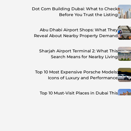
Dot Com Building Dubai: What to Check
Before You Trust the Listing
Abu Dhabi Airport Shops: What They
Reveal About Nearby Property Demand
Sharjah Airport Terminal 2: What This
Search Means for Nearby Living
Top 10 Most Expensive Porsche Models:
Icons of Luxury and Performance
Top 10 Must-Visit Places in Dubai This
Summer: Beat the Heat in Style
Top 7 Busiest Airports in the World: Hub of
Global Travel