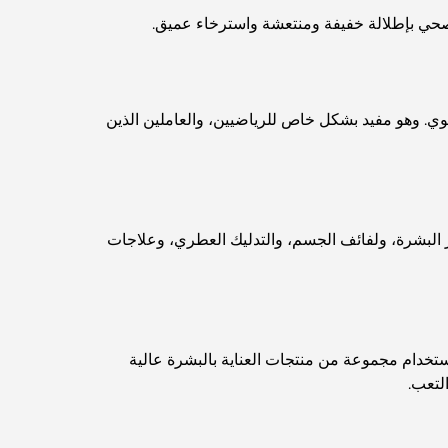
لصحي بإطلالة خفيفة ومنتعشة واسترخاء عميق.
اكتشف ممشى نخلة جميرا: جولة بين الفخامة
والإطلالات الخلابة
أفضل المناطق للسكن في دبي مع العائلة: اكتشف
قوي. وهو مفيد بشكل خاص للرياضيين، والعاملين الذين
أفضل الخيارات
فنادق الخمس نجوم في دبي: فخامة لا مثيل لها لكل
مسافر
البشرة، ولفائف الجسم، والتدليك العطري، وعلاجات
أشياء يمكنك القيام بها في وسط مدينة دبي: دليلك
الشامل
أفضل أماكن الإفطار في دبي: أفضل 7 أماكن لا تُضاهى
لتجربة إفطار رمضاني لا يُنسى
ستخدام مجموعة من منتجات العناية بالبشرة عالية
التعب.
المقاهي في منطقة الخليج التجاري: مزيج مثالي من
القهوة والمجتمع