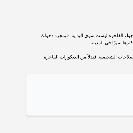
Abu Dhabi vs Dubai: A Practical Comparison
for Investors and Residents
Best Schools in Downtown Dubai: A Guide
for Families
لأجواء الفاخرة ليست سوى البداية، فبمجرد دخولك
ها تميزًا في المدينة.
أشياء يمكنك القيام بها في دبي خلال فصل الصيف: دليلك
الأمثل للتغلب على الحرارة
لعلاجات الشخصية. فبدلاً من الديكورات الفاخرة
أفضل الهدايا الفاخرة للرجال: أفكار هدايا مميزة وخالدة
Best Hotels in Business Bay, Dubai: Your
Ultimate Guide
المدارس القريبة من نخلة جميرا: دليل شامل للعائلات
Dubai Vision 2040 - Green Living, Scenic