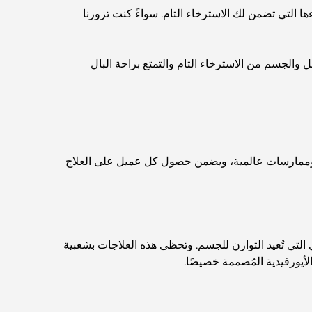
ها التي تضمن لك الاسترخاء التام. سواءً كنت تزورنا
اكتشف أفضل وجبة إفطار في منطقة الخليج التجاري،
دبي
الجسم من الاسترخاء التام والتمتع براحة البال
المستشفيات الحكومية في دبي: رعاية صحية شاملة
للجميع
أغلى سيارة لامبورغيني على الإطلاق: قائمة هواة الجمع
ية وممارسات عالمية، ويضمن حصول كل عميل على العلاج
أغلى مدارس جيمس في دبي: دليل شامل للآباء
ي التي تُعيد التوازن للجسم. وتحظى هذه العلاجات بشعبية
أفضل المدارس القريبة من داماك هيلز 2: دليل للعائلات
أيورفيدية المُصممة خصيصًا.
أفضل المطاعم الهندية في دبي: رحلة طهي