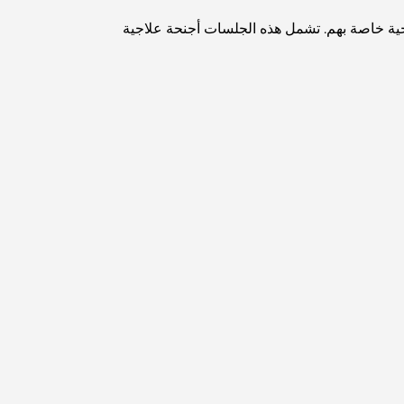
مطاعم دبي الحائزة على نجمة ميشلان: جولة مغامرة
جية خاصة بهم. تشمل هذه الجلسات أجنحة علاجية
لعشاق الطعام
استكشاف مطاعم جميرا جولف إستيتس: دليل الطهي
Dubai Horse Racing: Where Tradition Meets
Global Competition
المقاهي في نخلة جميرا: دليل لأفضل أماكن القهوة
وأسلوب الحياة في الجزيرة
أفضل وجبات الإفطار في دبي: اختياراتي المفضلة لعام
2026
كيفية الحصول على قرض عقاري في دبي: الدليل
الشامل