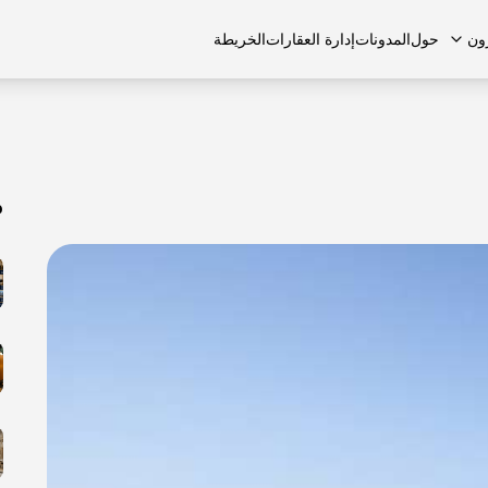
ون
حول
المدونات
إدارة العقارات
الخريطة
م
لشائعة
منازل تاون هاوس
منازل تاون هاوس
الوظائف
الفلل
الفلل
اتصل بنا
الشقق