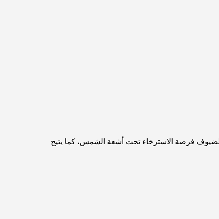
مخطط تلال الغاف الرئيسي: معيار جديد للحياة المتكاملة
في دبي
منازل متوافقة مع مبادئ فاستو: دليل عملي لتحقيق
التوازن والانسجام
أفضل شركات تنسيق الحدائق في دبي: تحويل
المساحات الخارجية
أفضل شركات نقل الأثاث في دبي: دليل شامل
يح للضيوف فرصة الاسترخاء تحت أشعة الشمس، كما يتيح
نخلة جبل علي مقابل نخلة جميرا: مقارنة واضحة
لمشتري العقارات الأذكياء
اكتشف جزيرة القمر في دبي: دليلك الأمثل