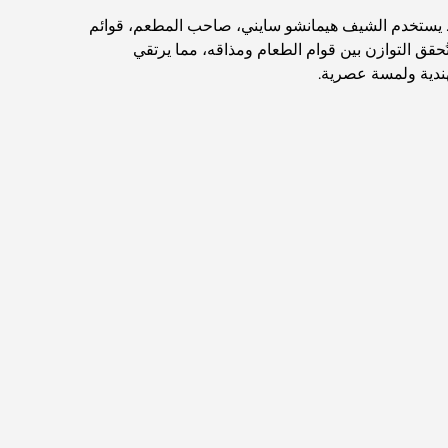
. يستخدم الشيف هيمانشو سايني، صاحب المطعم، قوائم
اكتشف ممشى نخلة جميرا: جولة بين الفخامة
ُحقق التوازن بين قوام الطعام ومذاقه، مما يرتقي
والإطلالات الخلابة
لهندية ولمسة عصرية.
أفضل المناطق للسكن في دبي مع العائلة: اكتشف
أفضل الخيارات
فنادق الخمس نجوم في دبي: فخامة لا مثيل لها لكل
مسافر
أشياء يمكنك القيام بها في وسط مدينة دبي: دليلك
الشامل
أفضل أماكن الإفطار في دبي: أفضل 7 أماكن لا تُضاهى
لتجربة إفطار رمضاني لا يُنسى
المقاهي في منطقة الخليج التجاري: مزيج مثالي من
القهوة والمجتمع