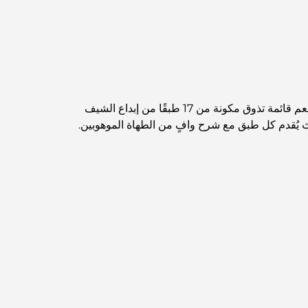
مخطط تلال الغاف الرئيسي: معيار جديد للحياة المتكاملة
في دبي
منازل متوافقة مع مبادئ فاستو: دليل عملي لتحقيق
التوازن والانسجام
أفضل شركات تنسيق الحدائق في دبي: تحويل
يُعدّ مطعم "رو أون 45"، الحائز على نجمتي ميشلان، وجهةً مميزة لتناول الطعام في فندق غروفنر هاوس، دبي مارينا. يقدم المطعم قائمة تذوق مكونة من 17 طبقًا من إبداع الشيف
المساحات الخارجية
ث يُقدم كل طبق مع شرح وافٍ من الطهاة الموهوبين.
أفضل شركات نقل الأثاث في دبي: دليل شامل
نخلة جبل علي مقابل نخلة جميرا: مقارنة واضحة
لمشتري العقارات الأذكياء
اكتشف جزيرة القمر في دبي: دليلك الأمثل