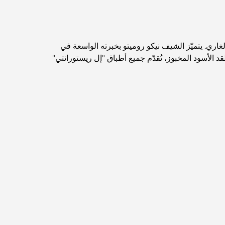
مطاعم دبي الحائزة على نجمة ميشلان: جولة مغامرة
لعشاق الطعام
اري. يتميّز الشيف نيكو روميتو بخبرته الواسعة في
استكشاف مطاعم جميرا جولف إستيتس: دليل الطهي
د الأسود المخبوز، تُقدّم جميع أطباق "إل ريستورانتي"
Dubai Horse Racing: Where Tradition Meets
Global Competition
المقاهي في نخلة جميرا: دليل لأفضل أماكن القهوة
وأسلوب الحياة في الجزيرة
أفضل وجبات الإفطار في دبي: اختياراتي المفضلة لعام
2026
كيفية الحصول على قرض عقاري في دبي: الدليل
الشامل