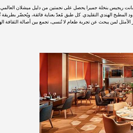
سانت ريجيس بنخلة جميرا يحصل على نجمتين من دليل ميشلان العالمي
لمطبخ الهندي التقليدي. كل طبق مُعدّ بعناية فائقة، ويُحضّر بطريقة ت
ر الأمثل لمن يبحث عن تجربة طعام لا تُنسى، تجمع بين أصالة الثقافة ا