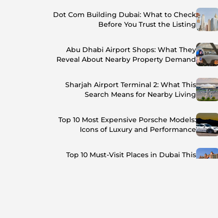
Dot Com Building Dubai: What to Check
Before You Trust the Listing
Abu Dhabi Airport Shops: What They
Reveal About Nearby Property Demand
Sharjah Airport Terminal 2: What This
Search Means for Nearby Living
Top 10 Most Expensive Porsche Models:
Icons of Luxury and Performance
Top 10 Must-Visit Places in Dubai This
Summer: Beat the Heat in Style
Top 7 Busiest Airports in the World: Hub of
Global Travel