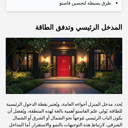
طرق بسيطة لتحسين فاستو
الرائع والمناظر الطبيعية الساحرة
مطاعم بإطلالة على برج العرب: تجربة طعام استثنائية في دبي
المدخل الرئيسي وتدفق الطاقة
دليل شامل لأندية شاطئ نخلة جميرا لعام 2026
المطاعم الإيطالية في وسط مدينة دبي: تذوق إيطاليا في قلب
المدينة
أفضل 7 نوادي رياضية في دبي هيلز: اللياقة البدنية في أبهى
صورها
يُحدد مدخل المنزل أجواءه العامة، ويُعتبر نقطة الدخول الرئيسية
الدليل الأمثل لمطاعم الطعام الفاخر في نخلة جميرا
للطاقة. يُولي علم الفاستو أهمية بالغة لهذه المنطقة، ويُفضل أن
يكون الباب الرئيسي مُوجهاً نحو الشمال أو الشرق أو الشمال
الشرقي، لارتباط هذه التوجيهات بالنمو والاستقرار. أما المداخل
اكتشف أفضل وجبة إفطار في منطقة الخليج التجاري، دبي