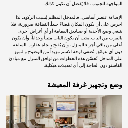
المواجهة للجنوب، فلا يُفضل أن تكون كذلك.
الإضاءة عنصر أساسي، فالمدخل المظلم يُسبب الركود، لذا
المستشفيات الحكومية في دبي: رعاية صحية شاملة للجميع
احرص على أن يكون المكان مُضاءً جيداً. النظافة ضرورية، فلا
ينبغي وضع الأحذية أو صناديق القمامة أو أي أغراض أخرى
بالقرب من الباب. يجب أن يكون الباب متيناً وجذاباً، وأن يكون
أغلى سيارة لامبورغيني على الإطلاق: قائمة هواة الجمع
أعلى من باقي أجزاء المنزل، وأن يُفتح باتجاه عقارب الساعة
دون أي عوائق. تُضفي لوحة الاسم مزيداً من الوضوح والتميز
على المدخل. تُحسّن هذه الخطوات من توافق المنزل مع مبادئ
أغلى مدارس جيمس في دبي: دليل شامل للآباء
الفاستو دون الحاجة إلى أي تعديلات هيكلية.
أفضل المدارس القريبة من داماك هيلز 2: دليل للعائلات
وضع وتجهيز غرفة المعيشة
أفضل المطاعم الهندية في دبي: رحلة طهي
اكتشف ممشى نخلة جميرا: جولة بين الفخامة والإطلالات الخلابة