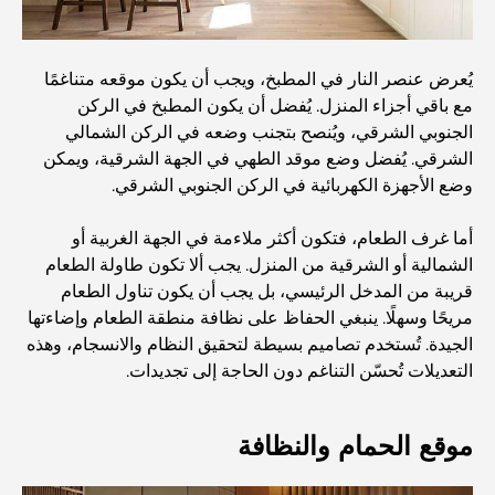
أفضل 7 مطاعم في خور دبي لتناول الطعام فيها
يُعرض عنصر النار في المطبخ، ويجب أن يكون موقعه متناغمًا
أفضل المدارس في دبي مارينا: دليل مناسب للعائلات
مع باقي أجزاء المنزل. يُفضل أن يكون المطبخ في الركن
الجنوبي الشرقي، ويُنصح بتجنب وضعه في الركن الشمالي
الشرقي. يُفضل وضع موقد الطهي في الجهة الشرقية، ويمكن
مطاعم في دبي هيلز: أفضل أماكن تناول الطعام في مركز متنامٍ
وضع الأجهزة الكهربائية في الركن الجنوبي الشرقي.
أما غرف الطعام، فتكون أكثر ملاءمة في الجهة الغربية أو
أفضل ملاعب الجولف للبطولات في دبي
الشمالية أو الشرقية من المنزل. يجب ألا تكون طاولة الطعام
قريبة من المدخل الرئيسي، بل يجب أن يكون تناول الطعام
المجتمعات السكنية المطلة على الواجهة البحرية في دبي: حياة
مريحًا وسهلًا. ينبغي الحفاظ على نظافة منطقة الطعام وإضاءتها
فاخرة على شاطئ البحر
الجيدة. تُستخدم تصاميم بسيطة لتحقيق النظام والانسجام، وهذه
التعديلات تُحسّن التناغم دون الحاجة إلى تجديدات.
أفضل البنوك في دبي للمقيمين الأجانب: دليل مصرفي شامل
موقع الحمام والنظافة
أفضل مطاعم شرائح اللحم في دبي: دليل لعشاق اللحوم