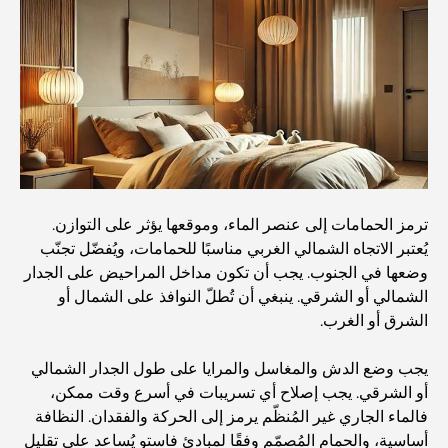
أغلى دولة في العالم: تصنيف عالمي لتكاليف المعيشة
دليل صالات الرياضة في داماك هيلز: أفضل خيارات اللياقة
البدنية في المنطقة المحيطة
أفضل مراكز التسوق في دبي للتسوق والترفيه
ترمز الحمامات إلى عنصر الماء، وموقعها يؤثر على التوازن.
يُعتبر الاتجاه الشمالي الغربي مناسبًا للحمامات، ويُفضّل تجنّب
أنشطة يمكنك القيام بها في مركز دبي المالي العالمي:
وضعها في الجنوب. يجب أن تكون مداخل المراحيض على الجدار
استكشف أكثر مناطق دبي حيوية
الشمالي أو الشرقي. ينبغي أن تُطلّ النوافذ على الشمال أو
الشرق أو الغرب.
بطاقات الائتمان في الإمارات العربية المتحدة: دليل شامل
للإنفاق الذكي
يجب وضع الدش والمغاسل والمرايا على طول الجدار الشمالي
أو الشرقي. يجب إصلاح أي تسريبات في أسرع وقت ممكن،
مستشفى في مركز دبي المالي العالمي: رعاية طبية عالمية
فالماء الجاري غير المُنظّم يرمز إلى الحركة والفقدان. النظافة
المستوى في دبي
أساسية، والحمام المُصمّم وفقًا لمبادئ فاستو يُساعد على تقليل