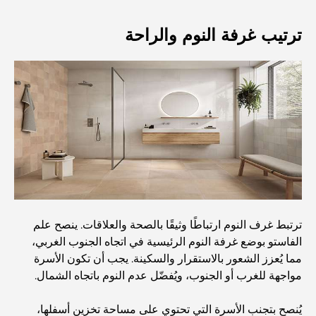
استكشاف مطاعم جميرا جولف إستيتس: دليل الطهي
ترتيب غرفة النوم والراحة
Dubai Horse Racing: Where Tradition Meets
Global Competition
المقاهي في نخلة جميرا: دليل لأفضل أماكن القهوة وأسلوب
الحياة في الجزيرة
أفضل وجبات الإفطار في دبي: اختياراتي المفضلة لعام 2026
ترتبط غرف النوم ارتباطًا وثيقًا بالصحة والعلاقات. ينصح علم
كيفية الحصول على قرض عقاري في دبي: الدليل الشامل
الفاستو بوضع غرفة النوم الرئيسية في اتجاه الجنوب الغربي،
مما يُعزز الشعور بالاستقرار والسكينة. يجب أن تكون الأسرة
مخطط تلال الغاف الرئيسي: معيار جديد للحياة المتكاملة في
مواجهة للغرب أو الجنوب، ويُفضّل عدم النوم باتجاه الشمال.
دبي
يُنصح بتجنب الأسرة التي تحتوي على مساحة تخزين أسفلها،