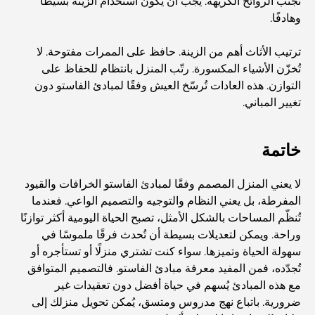
تجنّب الروائح الكريهة. يجب أن يكون استخدام الزينة بسيطًا
مطعم دار أوبرا دبي: حيث يلتقي الطعام الفاخر بالثقافة
وهادفًا.
ترتيب الأثاث أهم من الزينة. حافظ على الممرات مفتوحة. لا
أغلى ماركات البدلات التي تُعرّف مفهوم الخياطة الفاخرة
تُخزّن الأشياء المكسورة. رتّب المنزل بانتظام للحفاظ على
التوازن. هذه العادات تُرسّخ العيش وفقًا لمبادئ الفاستو دون
تغيير المباني.
مطاعم شاطئ J1: وجهة دبي الجديدة لتناول الطعام الفاخر
خاتمة
أغلى ساعات رولكس التي بيعت على الإطلاق
لا يعني المنزل المصمم وفقًا لمبادئ الفاستو الخرافات والقيود
المفرطة، بل يعني النظام والتوجيه والتصميم الواعي. فعندما
تُنظّم المساحات بالشكل الأمثل، تصبح الحياة اليومية أكثر توازنًا
حضانة أطفال في دبي هيلز: دليل للآباء
وراحة. ويمكن لتعديلات بسيطة أن تُحدث فرقًا ملموسًا في
سهولة الحياة وتميزها. سواء كنت تشتري منزلًا أو تستأجره أو
تُجدّده، فمن المفيد معرفة مبادئ الفاستو. فالتصميم المتوافق
أفضل المقاهي في وسط مدينة دبي: دليل شامل لعشاق القهوة
مع هذه المبادئ يُسهم في حياة أفضل دون تعقيدات غير
ضرورية. باتباع نهج مدروس ومتسق، يُمكن تحويل منزلك إلى