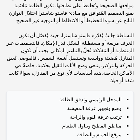
Best Schools in Downtown Dubai: A Guide for
مواقعها الصحيحة وتُحافظ على نظافتها، تكون الطاقة مُلائمة.
Families
يمنع التصميم المُتوافق مع مبادئ فاستو شاسترا اختلال التوازن
الناتج عن سوء التخطيط أو الاكتظاظ أو التوجيه غير الصحيح.
أشياء يمكنك القيام بها في دبي خلال فصل الصيف: دليلك الأمثل
للتغلب على الحرارة
البساطة جانبٌ يُقدّره فاستو شاسترا، حيث يُفضّل أن تكون
الغرف مربعة أو مستطيلة الشكل قدر الإمكان. فالتصميمات غير
المنتظمة أو المُفككة تُخلّ بالتناغم المكاني. يجب أن تكون
أفضل الهدايا الفاخرة للرجال: أفكار هدايا مميزة وخالدة
المنازل مُضيئة وواسعة وتستقبل أشعة الشمس، فالفوضى تُعيق
الحركة والتركيز. ينبغي وضع الأثاث الثقيل بحكمة، خاصةً في
Best Hotels in Business Bay, Dubai: Your Ultimate
الأماكن الخاصة. هذه أساسيات لأي نوع من المنازل، سواءً كانت
Guide
شقة أو فيلا.
المدارس القريبة من نخلة جميرا: دليل شامل للعائلات
المدخل الرئيسي وتدفق الطاقة
وضع وتجهيز غرفة المعيشة
ترتيب غرفة النوم والراحة
Dubai Vision 2040 - Green Living, Scenic Routes
and a Smarter Metro Network
مناطق المطبخ وتناول الطعام
موقع الحمام والنظافة
أفضل المقاهي في دبي بإطلالة خلابة: مزيج مثالي من المذاق