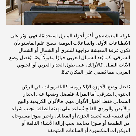
أفضل المناطق للسكن في دبي مع العائلة: اكتشف أفضل
الخيارات
غرفة المعيشة هي أكثر أجزاء المنزل استخدامًا، فهي تؤثر على
فنادق الخمس نجوم في دبي: فخامة لا مثيل لها لكل مسافر
الانطباعات الأولى والتفاعلات اليومية. ينصح علم الفاستو بأن
تكون غرفة المعيشة مواجهة للشرق أو الشمال أو الشمال
الشرقي، كما يُعد الشمال الغربي خيارًا مقبولًا أيضًا. يُفضل وضع
أشياء يمكنك القيام بها في وسط مدينة دبي: دليلك الشامل
الأثاث الثقيل، كالأرائك، على طول الجدار الغربي أو الجنوبي
الغربي، مما يُضفي على المكان ثباتًا.
أفضل أماكن الإفطار في دبي: أفضل 7 أماكن لا تُضاهى لتجربة
إفطار رمضاني لا يُنسى
يُفضل وضع الأجهزة الإلكترونية، كالتلفزيونات، في الركن
الجنوبي الشرقي. أما المرايا، فيُفضل وضعها على الجدار
المقاهي في منطقة الخليج التجاري: مزيج مثالي من القهوة
الشمالي فقط. اختيار الألوان مهم، فالألوان الكريمية والبيج
والمجتمع
والأبيض والوردي الفاتح تُساعد على تهدئة الطاقة. تجنب شراء
أي قطعة فنية تُجسد الحزن أو المعاناة، واختر صورًا مستوحاة
مطاعم دبي الحائزة على نجمة ميشلان: جولة مغامرة لعشاق
من الطبيعة أو صورًا محايدة. يجب إزالة الأشياء التالفة أو
الطعام
الديكورات المكسورة أو الساعات المتوقفة.