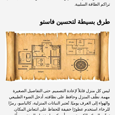
تراكم الطاقة السلبية.
صالات رياضية في مركز دبي المالي العالمي: حيث يلتقي اللياقة
البدنية بأسلوب حياة الأعمال
طرق بسيطة لتحسين فاستو
أندر سيارة في العالم: أساطير السيارات التي لا تُقدر بثمن
منصات التداول في الإمارات العربية المتحدة: دليل للمستثمرين
العصريين
نادي شاطئ العائلة في دبي: حيث يلتقي المرح بالاسترخاء
أفضل مدارس البكالوريا الدولية في دبي: دليل شامل لأولياء
الأمور
ليس كل منزل قابلاً لإعادة التصميم. حتى التفاصيل الصغيرة
مهمة. نظّف المنزل وحافظ على نظافته. أدخل الضوء الطبيعي
المخطط الرئيسي لتلال دبي: رؤية للحياة المجتمعية العصرية
والهواء إلى الغرف يوميًا. تُعتبر النباتات المنزلية، كالبامبو، رمزًا
للرخاء. استخدم عطورًا خفيفة للحفاظ على انتعاش المكان.