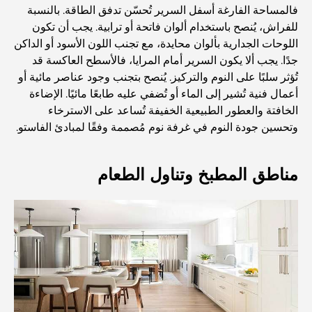
منازل متوافقة مع مبادئ فاستو: دليل عملي لتحقيق التوازن
فالمساحة الفارغة أسفل السرير تُحسّن تدفق الطاقة. بالنسبة
والانسجام
للفراش، يُنصح باستخدام ألوان فاتحة أو ترابية. يجب أن تكون
اللوحات الجدارية بألوان محايدة، مع تجنب اللون الأسود أو الداكن
أفضل شركات تنسيق الحدائق في دبي: تحويل المساحات
جدًا. يجب ألا يكون السرير أمام المرايا، فالأسطح العاكسة قد
الخارجية
تُؤثر سلبًا على النوم والتركيز. يُنصح بتجنب وجود عناصر مائية أو
أعمال فنية تُشير إلى الماء أو تُضفي عليه طابعًا مائيًا. الإضاءة
الخافتة والعطور الطبيعية الخفيفة تُساعد على الاسترخاء
أفضل شركات نقل الأثاث في دبي: دليل شامل
وتحسين جودة النوم في غرفة نوم مُصممة وفقًا لمبادئ الفاستو.
نخلة جبل علي مقابل نخلة جميرا: مقارنة واضحة لمشتري
العقارات الأذكياء
مناطق المطبخ وتناول الطعام
اكتشف جزيرة القمر في دبي: دليلك الأمثل
استكشاف المواقع التاريخية في دبي: رحلة عبر الزمن