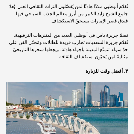
العقارات الأذكياء
تُقدّم أبوظبي ملاذًا هادئًا لمن يُفضّلون التراث الثقافي الغني. يُعدّ
جامع الشيخ زايد الكبير من أبرز معالم الجذب السياحي فيها.
فندق قصر الإمارات يستحقّ الاستكشاف.
اكتشف جزيرة القمر في دبي: دليلك الأمثل
تضمّ جزيرة ياس في أبوظبي العديد من المتنزهات الترفيهية.
تُقدّم جزيرة السعديات تجارب فريدة للعائلات ومُحبّي الفن على
استكشاف المواقع التاريخية في دبي: رحلة عبر الزمن
حدّ سواء. تتمتّع المدينة بأجواء هادئة، ويجعلها سحرها التاريخيّ
مثاليةً لمن يُحبّون استكشاف الثقافة.
أفضل 7 مطاعم في خور دبي لتناول الطعام فيها
٣. أفضل وقت للزيارة
أفضل المدارس في دبي مارينا: دليل مناسب للعائلات
مطاعم في دبي هيلز: أفضل أماكن تناول الطعام في مركز متنامٍ
أفضل ملاعب الجولف للبطولات في دبي