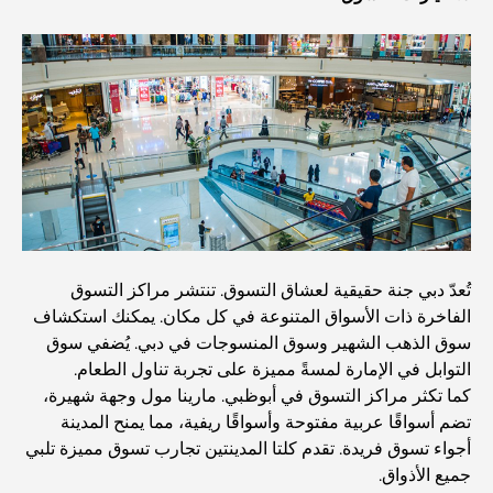
أنشطة يمكنك القيام بها في مركز دبي المالي العالمي:
استكشف أكثر مناطق دبي حيوية
بطاقات الائتمان في الإمارات العربية المتحدة: دليل شامل
للإنفاق الذكي
مستشفى في مركز دبي المالي العالمي: رعاية طبية عالمية
المستوى في دبي
صالات رياضية في مركز دبي المالي العالمي: حيث يلتقي اللياقة
تُعدّ دبي جنة حقيقية لعشاق التسوق. تنتشر مراكز التسوق
البدنية بأسلوب حياة الأعمال
الفاخرة ذات الأسواق المتنوعة في كل مكان. يمكنك استكشاف
سوق الذهب الشهير وسوق المنسوجات في دبي. يُضفي سوق
أندر سيارة في العالم: أساطير السيارات التي لا تُقدر بثمن
التوابل في الإمارة لمسةً مميزة على تجربة تناول الطعام.
كما تكثر مراكز التسوق في أبوظبي. مارينا مول وجهة شهيرة،
تضم أسواقًا عربية مفتوحة وأسواقًا ريفية، مما يمنح المدينة
منصات التداول في الإمارات العربية المتحدة: دليل للمستثمرين
أجواء تسوق فريدة. تقدم كلتا المدينتين تجارب تسوق مميزة تلبي
العصريين
جميع الأذواق.