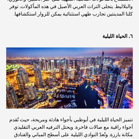
أغلى ساعات رولكس التي بيعت على الإطلاق
والبلاليط. يتجلى التراث العربي الأصيل في هذه المأكولات. توفر
كلتا المدينتين تجارب طهي استثنائية يمكن للزوار استكشافها.
حضانة أطفال في دبي هيلز: دليل للآباء
٦. الحياة الليلية
أفضل المقاهي في وسط مدينة دبي: دليل شامل لعشاق القهوة
أغلى سيارات مرسيدس التي تم تصنيعها على الإطلاق
الانتقال إلى دبي من أستراليا: دليل شامل للانتقال
رحلة سفاري فاخرة ليلية في دبي: ملاذ فاخر
تتميز الحياة الليلية في أبوظبي بأجواء هادئة ومريحة، حيث تُقدم
أجواء راقية مع صالات فاخرة. ويحتل الترفيه العربي التقليدي
مكانة بارزة. وتُعدّ النوادي الليلية على أسطح المباني والفنادق
أغلى سيارات تسلا: الابتكار يلتقي بالأداء