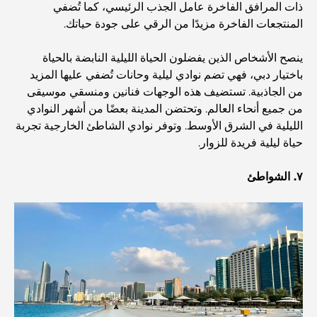
ذات المرافق الفاخرة عامل الجذب الرئيسي، كما تُضفي
المنتجعات الفاخرة مزيدًا من الرقي على جودة حياتك.
مطاعم الوصل: أشهر أماكن تناول الطعام في دبي
ينصح الأشخاص الذين يفضلون الحياة الليلية النابضة بالحياة
باختيار دبي، فهي تضم نوادي ليلية وحانات تُضفي عليها المزيد
من الجاذبية. تستضيف هذه الوجهات فنانين ومنسقي موسيقى
أغنى عشر دول في العالم
من جميع أنحاء العالم. وتحتضن المدينة بعضًا من أشهر النوادي
الليلية في الشرق الأوسط. وتوفر نوادي الشاطئ الخارجية تجربة
حياة ليلية فريدة للزوار.
أنشطة يمكنك القيام بها مع الأطفال في دبي: دليل عائلي شامل
٧. الشواطئ
أفضل المنتجعات الشاطئية في دبي لقضاء عطلة فاخرة
أماكن رومانسية في دبي للحظات لا تُنسى
أفضل إقامة محلية في دبي: أفضل الفنادق والمنتجعات