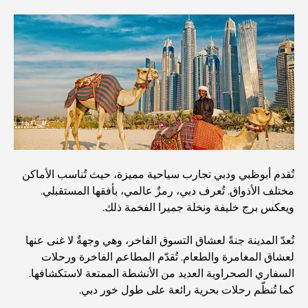
أفضل وجبات الإفطار في دبي: اختياراتي المفضلة لعام 2026
كيفية الحصول على قرض عقاري في دبي: الدليل الشامل
مخطط تلال الغاف الرئيسي: معيار جديد للحياة المتكاملة في
دبي
منازل متوافقة مع مبادئ فاستو: دليل عملي لتحقيق التوازن
والانسجام
تُقدم أبوظبي ودبي تجارب سياحية مميزة، حيث تُناسب الأماكن
مختلف الأذواق. تُعرف دبي، رمزٌ عالمي، بأفقها المستقبلي.
أفضل شركات تنسيق الحدائق في دبي: تحويل المساحات
ويعكس برج خليفة ونخلة جميرا الفخمة ذلك.
الخارجية
تُعدّ المدينة جنةً لعشاق التسوق الفاخر، وهي وجهةٌ لا غنى عنها
لعشاق المغامرة والطعام. تُقدّم المطاعم الفاخرة ورحلات
أفضل شركات نقل الأثاث في دبي: دليل شامل
السفاري الصحراوية العديد من الأنشطة الممتعة لاستكشافها.
كما تُنظّم رحلات بحرية رائعة على طول خور دبي.
نخلة جبل علي مقابل نخلة جميرا: مقارنة واضحة لمشتري