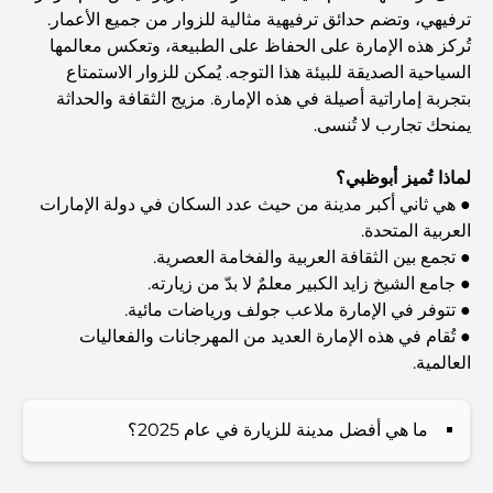
المدينة
ترفيهي، وتضم حدائق ترفيهية مثالية للزوار من جميع الأعمار.
تُركز هذه الإمارة على الحفاظ على الطبيعة، وتعكس معالمها
أفضل 7 نوادي رياضية في دبي هيلز: اللياقة البدنية في أبهى
السياحية الصديقة للبيئة هذا التوجه. يُمكن للزوار الاستمتاع
صورها
بتجربة إماراتية أصيلة في هذه الإمارة. مزيج الثقافة والحداثة
يمنحك تجارب لا تُنسى.
الدليل الأمثل لمطاعم الطعام الفاخر في نخلة جميرا
لماذا تُميز أبوظبي؟
● هي ثاني أكبر مدينة من حيث عدد السكان في دولة الإمارات
اكتشف أفضل وجبة إفطار في منطقة الخليج التجاري، دبي
العربية المتحدة.
● تجمع بين الثقافة العربية والفخامة العصرية.
● جامع الشيخ زايد الكبير معلمٌ لا بدّ من زيارته.
المستشفيات الحكومية في دبي: رعاية صحية شاملة للجميع
● تتوفر في الإمارة ملاعب جولف ورياضات مائية.
● تُقام في هذه الإمارة العديد من المهرجانات والفعاليات
العالمية.
أغلى سيارة لامبورغيني على الإطلاق: قائمة هواة الجمع
ما هي أفضل مدينة للزيارة في عام 2025؟
أغلى مدارس جيمس في دبي: دليل شامل للآباء