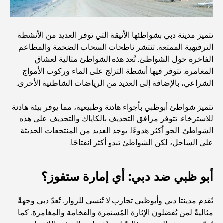
أفضل المطاعم لتناول غداء عمل في مركز دبي المالي العالمي
تتميز مدينة دبي بشواطئها الأنيقة التي توفر العديد من الأنشطة
الترفيهية الممتعة. تنتشر ناطحات السحاب الضخمة والمطاعم
الفاخرة حول الشواطئ. تُعد هذه الشواطئ مثالية لعشاق
أغلى ماركات الملابس في العالم
المغامرة. تتوفر فيها أنشطة التزلج على الماء وركوب الأمواج
الشراعي، بالإضافة إلى العديد من الرياضات الشاطئية الأخرى.
العمارة العثمانية: إرث غني من الفن والثقافة والإمبراطورية
تتميز شواطئ أبوظبي بأجواء هادئة وطبيعية، مما يوفر بيئة هادئة
للاسترخاء. تتوفر مرافق التجديف بالكاياك والتجديف على هذه
الشواطئ. الجو أكثر هدوءًا. يوجد العديد من المنتجعات الحديثة
كيف تختار مستشارًا ماليًا في دبي؟
على الساحل، لكن الشواطئ تبدو أكثر انفتاحًا.
أغلى الطائرات الخاصة: نظرة على عالم الرفاهية في عالم
الطيران للمليارديرات
أبو ظبي ضد دبي: أي إمارة ستفوز؟
تُقدم مدينتا دبي وأبوظبي تجارب لا تُنسى للزوار. تُعدّ دبي وجهةً
أغلى خواتم الخطوبة في العالم
مثاليةً لمن يُفضلون الإثارة المُستمرة والفخامة والمغامرة. كما