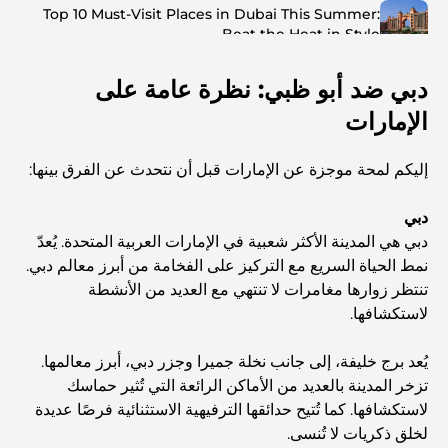
Top 10 Must-Visit Places in Dubai This Summer:
Beat the Heat in Style
دبي ضد أبو ظبي: نظرة عامة على
Top 7 Busiest Airports in the World: Hub of Global
Travel
الإمارات
Abu Dhabi vs Dubai: A Practical Comparison for
إليكم لمحة موجزة عن الإمارات قبل أن نتحدث عن الفرق بينها:
Investors and Residents
دبي
Best Schools in Downtown Dubai: A Guide for
دبي هي المدينة الأكثر شعبية في الإمارات العربية المتحدة. يُعدّ
Families
نمط الحياة السريع مع التركيز على الفخامة من أبرز معالم دبي.
تنتظر زوارها مغامرات لا تنتهي مع العديد من الأنشطة
أشياء يمكنك القيام بها في دبي خلال فصل الصيف: دليلك الأمثل
لاستكشافها.
للتغلب على الحرارة
يُعد برج خليفة، إلى جانب نخلة جميرا وجزر دبي، أبرز معالمها.
أفضل الهدايا الفاخرة للرجال: أفكار هدايا مميزة وخالدة
تزخر المدينة بالعديد من الأماكن الرائعة التي تُثير حماسك
لاستكشافها. كما تُتيح حدائقها الترفيهية الاستثنائية فرصًا عديدة
لخلق ذكريات لا تُنسى.
Best Hotels in Business Bay, Dubai: Your Ultimate