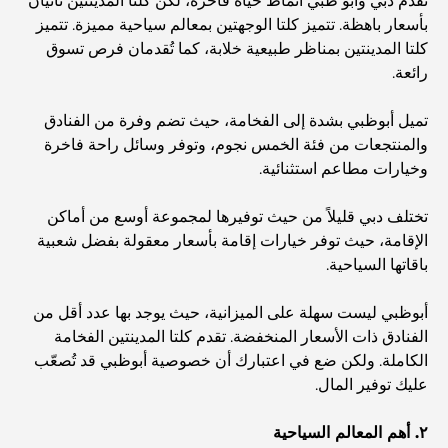
تُقدم دبي وأبو ظبي أنماط حياة فاخرة، لكن كلتا المدينتين تأتيان
أفضل أماكن الإفطار في دبي: أفضل 7 أماكن لا تُضاهى لتجربة
بأسعار باهظة. تتميز كلتا الوجهتين بمعالم سياحية مميزة. تتميز
إفطار رمضاني لا يُنسى
كلتا المدينتين بمناظر طبيعية خلابة، كما تُقدمان فرص تسوق
رائعة.
المقاهي في منطقة الخليج التجاري: مزيج مثالي من القهوة
والمجتمع
تميل أبوظبي بشدة إلى الفخامة، حيث تضم وفرة من الفنادق
والمنتجعات من فئة الخمس نجوم، وتوفر وسائل راحة فاخرة
مطاعم دبي الحائزة على نجمة ميشلان: جولة مغامرة لعشاق
وخيارات مطاعم استثنائية.
الطعام
تختلف دبي قليلاً من حيث توفيرها لمجموعة أوسع من أماكن
الإقامة، حيث توفر خيارات إقامة بأسعار معقولة بفضل شعبية
استكشاف مطاعم جميرا جولف إستيتس: دليل الطهي
باقاتها السياحية.
Dubai Horse Racing: Where Tradition Meets
أبوظبي ليست سهلة على الميزانية، حيث يوجد بها عدد أقل من
Global Competition
الفنادق ذات الأسعار المنخفضة. تقدم كلتا المدينتين الفخامة
الكاملة. ولكن ضع في اعتبارك أن خصوصية أبوظبي قد تُصعّب
المقاهي في نخلة جميرا: دليل لأفضل أماكن القهوة وأسلوب
عليك توفير المال.
الحياة في الجزيرة
٢. أهم المعالم السياحية