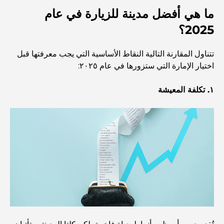
ما هي أفضل مدينة للزيارة في عام
أفضل المدارس القريبة من داماك هيلز 2: دليل للعائلات
2025؟
تتناول المقارنة التالية النقاط الأساسية التي يجب معرفتها قبل
أفضل المطاعم الهندية في دبي: رحلة طهي
اختيار الإمارة التي ستزورها في عام ٢٠٢٥:
١. تكلفة المعيشة
اكتشف ممشى نخلة جميرا: جولة بين الفخامة والإطلالات الخلابة
أفضل المناطق للسكن في دبي مع العائلة: اكتشف أفضل
الخيارات
فنادق الخمس نجوم في دبي: فخامة لا مثيل لها لكل مسافر
أشياء يمكنك القيام بها في وسط مدينة دبي: دليلك الشامل