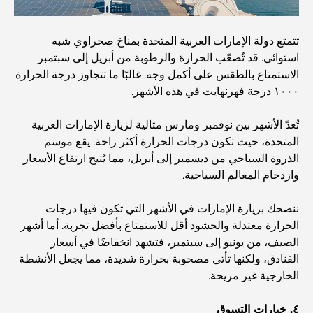
المجتمعات السكنية المطلة على الواجهة البحرية في دبي: حياة
تتمتع دولة الإمارات العربية المتحدة بمناخ صحراوي شبه
فاخرة على شاطئ البحر
استوائي. قد تُصعّب الحرارة والرطوبة من أبريل إلى سبتمبر
الاستمتاع بالطقس على أكمل وجه. غالبًا ما تتجاوز درجة الحرارة
أفضل البنوك في دبي للمقيمين الأجانب: دليل مصرفي شامل
١٠٠٠ درجة فهرنهايت في هذه الأشهر.
تُعدّ الأشهر بين نوفمبر ومارس مثالية لزيارة الإمارات العربية
أفضل مطاعم شرائح اللحم في دبي: دليل لعشاق اللحوم
المتحدة، حيث تكون درجات الحرارة أكثر راحة. يقع موسم
الذروة السياحي من ديسمبر إلى أبريل، مما يُتيح ارتفاع الأسعار
وازدحام المعالم السياحية.
أغلى دولة في العالم: تصنيف عالمي لتكاليف المعيشة
ننصحك بزيارة الإمارات في الأشهر التي تكون فيها درجات
الحرارة معتدلة والحشود أقل للاستمتاع بأفضل تجربة. أما أشهر
دليل صالات الرياضة في داماك هيلز: أفضل خيارات اللياقة
الصيف، من يونيو إلى سبتمبر، فتشهد انخفاضًا في أسعار
البدنية في المنطقة المحيطة
الفنادق، ولكنها تأتي مصحوبة بحرارة شديدة، مما يجعل الأنشطة
الخارجية غير مريحة.
أفضل مراكز التسوق في دبي للتسوق والترفيه
٤. خيارات التسوق