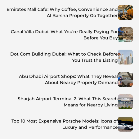
Emirates Mall Cafe: Why Coffee, Convenience and
Al Barsha Property Go Together
Canal Villa Dubai: What You’re Really Paying For
Before You Buy
Dot Com Building Dubai: What to Check Before
You Trust the Listing
Abu Dhabi Airport Shops: What They Reveal
About Nearby Property Demand
Sharjah Airport Terminal 2: What This Search
Means for Nearby Living
Top 10 Most Expensive Porsche Models: Icons of
Luxury and Performance