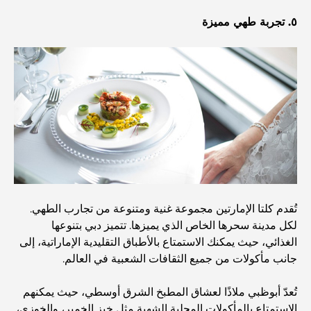
نادي شاطئ العائلة في دبي: حيث يلتقي المرح بالاسترخاء
٥. تجربة طهي مميزة
أفضل مدارس البكالوريا الدولية في دبي: دليل شامل لأولياء
الأمور
المخطط الرئيسي لتلال دبي: رؤية للحياة المجتمعية العصرية
مطعم دار أوبرا دبي: حيث يلتقي الطعام الفاخر بالثقافة
تُقدم كلتا الإمارتين مجموعة غنية ومتنوعة من تجارب الطهي.
أغلى ماركات البدلات التي تُعرّف مفهوم الخياطة الفاخرة
لكل مدينة سحرها الخاص الذي يميزها. تتميز دبي بتنوعها
الغذائي، حيث يمكنك الاستمتاع بالأطباق التقليدية الإماراتية، إلى
جانب مأكولات من جميع الثقافات الشعبية في العالم.
مطاعم شاطئ J1: وجهة دبي الجديدة لتناول الطعام الفاخر
تُعدّ أبوظبي ملاذًا لعشاق المطبخ الشرق أوسطي، حيث يمكنهم
الاستمتاع بالمأكولات المحلية الشهية مثل خبز الخمير، والخوزي،