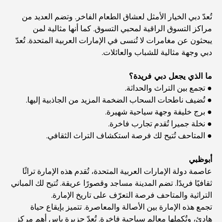
Guide
تُعدّ دبي الخيار الأمثل لعشاق الطعام الفاخر. وتضم العديد من
مراكز التسوق الراقية لمحبي التسوق. كما أنها مثالية لمن
المدارس القريبة من نخلة جميرا: دليل شامل للعائلات
يبحثون عن مغامرات لا تُنسى في الإمارات العربية المتحدة. تُعدّ
دبي وجهة مثالية للشباب والعائلات.
Dubai Vision 2040 - Green Living, Scenic Routes
ما الذي يجعل دبي فريدة؟
and a Smarter Metro Network
● تجمع بين التراث والحداثة.
● تُضيف ناطحات السحاب الضخمة المزيد من الجاذبية إليها.
أفضل المقاهي في دبي بإطلالة خلابة: مزيج مثالي من المذاق
● برج خليفة وجهة سياحية شهيرة.
الرائع والمناظر الطبيعية الساحرة
● نخلة جميرا تُقدم تجارب فاخرة.
● المتاحف تُتيح لك فرصة استكشاف التراث الثقافي.
مطاعم بإطلالة على برج العرب: تجربة طعام استثنائية في دبي
أبوظبي
عاصمة دولة الإمارات العربية المتحدة، تُقدم هذه الإمارة تراثًا
دليل شامل لأندية شاطئ نخلة جميرا لعام 2026
ثقافيًا فريدًا. تضم المدينة مساجد وقصورًا عريقة. تُتيح لك المباني
التراثية والمتاحف فرصة التعرّف على تاريخ الإمارة.
تجمع هذه الإمارة بين الأصالة والمعاصرة. تتميز بإيقاع حياة
المطاعم الإيطالية في وسط مدينة دبي: تذوق إيطاليا في قلب
هادئ، وتُكملها معالم سياحية فاخرة. تُعدّ جزيرة ياس أهم مركز