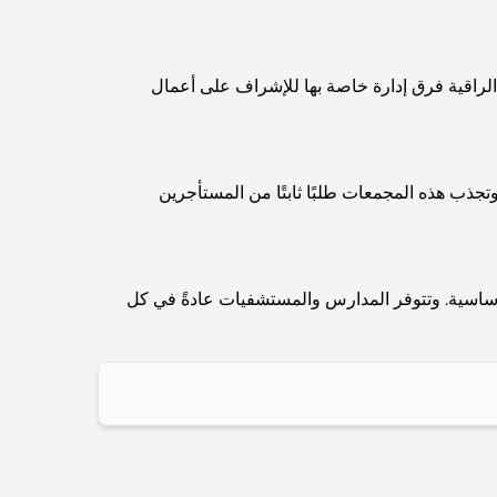
اكتشف أفضل وجبة إفطار في منطقة الخليج التجاري،
دبي
 الراقية فرق إدارة خاصة بها للإشراف على أعمال
المستشفيات الحكومية في دبي: رعاية صحية شاملة
للجميع
تجذب هذه المجمعات طلبًا ثابتًا من المستأجرين
أغلى سيارة لامبورغيني على الإطلاق: قائمة هواة الجمع
لأساسية. وتتوفر المدارس والمستشفيات عادةً في كل
أغلى مدارس جيمس في دبي: دليل شامل للآباء
أفضل المدارس القريبة من داماك هيلز 2: دليل للعائلات
أفضل المطاعم الهندية في دبي: رحلة طهي