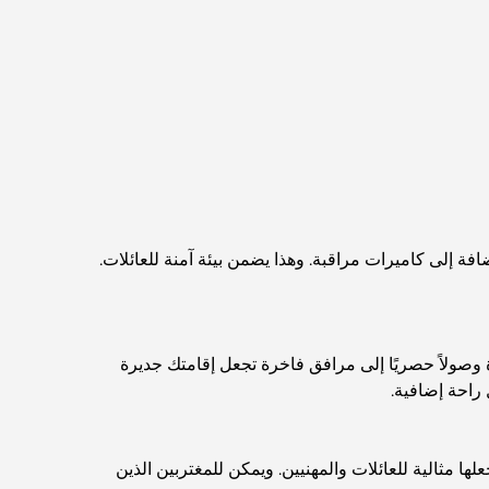
Routes and a Smarter Metro Network
أفضل المقاهي في دبي بإطلالة خلابة: مزيج مثالي من
المذاق الرائع والمناظر الطبيعية الساحرة
مطاعم بإطلالة على برج العرب: تجربة طعام استثنائية
في دبي
دليل شامل لأندية شاطئ نخلة جميرا لعام 2026
ة إلى كاميرات مراقبة. وهذا يضمن بيئة آمنة للعائلات.
المطاعم الإيطالية في وسط مدينة دبي: تذوق إيطاليا في
قلب المدينة
وصولاً حصريًا إلى مرافق فاخرة تجعل إقامتك جديرة
 راحة إضافية.
أفضل 7 نوادي رياضية في دبي هيلز: اللياقة البدنية في
أبهى صورها
 مثالية للعائلات والمهنيين. ويمكن للمغتربين الذين
الدليل الأمثل لمطاعم الطعام الفاخر في نخلة جميرا