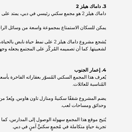
3. داماك هيلز 2
داماك هيلز 2 هو مجمع سكني رئيسي في دبي، يمتد على مساحة 55 مليون قدم مربع. يوفر أسلوب حياة صحيًا متكاملًا للسكان.
يمكن للسكان الاستمتاع بمجموعة واسعة من وسائل الراحة
يُشجع مشروع داماك هيلز 2 على نمط
لشعبيتها. كما أن تصميمه المُركّز على المجتمع يجعله وجه
4. إعمار الجنوب
المُناسبة للعائلات.
يضم المشروع شققًا سكنيةً ومنازل تاون هاوس. ويُعدّ من
وحدائق ومساحات لعب.
يُتيح موقع هذا المجمع سهولة الوصول إلى المدارس، كما 
تجربة حياةٍ متكاملة في مُجمعٍ سكنيٍّ آمنٍ في دبي.