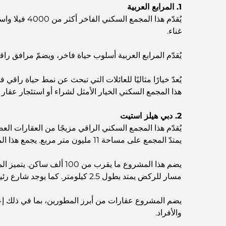
1. المرابع العربية
غناء.
يُقدّم المرابع العربية أسلوب حياة فاخر، ويضمّ مرافق راقي
يُعدّ خيارًا مثاليًا للعائلات التي تبحث عن نمط حياة راقي 
هذا المجمع السكني الخيار الأمثل لشراء أو استئجار عقار 
2. دبي هيلز استيت
يُقدّم هذا المجمع السكني الراقي مزيجًا من العقارات ال
يمتدّ المجمع على مساحة 11 مليون متر مربع. يجمع هذا المشروع بين الفخامة والمساحات الخضراء الوارفة، إلى جانب وسائل راحة فريدة.
مسار للركض يمتد بطول 2.5 كيلومتر. كما يوجد شارع رئيسي بطول 7 كيلومترات يضم مطاعم ومتاجر تجزئة.
يضم المشروع عقارات من أبرز المطورين، بما في ذلك إعما
والأفراد.