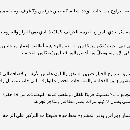
يُقدّم هذا المجمع السكني الفاخر أكثر من
ة مثل نادي المرابع العربية للجولف. كما يُعدّ نادي دبي للبولو والفروسي
في دبي، حيث يُقدّم مزيجًا من الراحة والرفاهية. أطلقت إعمار مرحلتين إض
في الإمارة، ويظلّ من أفضل المواقع لمن يُفضّلون الفخامة.
عصرية، تتراوح الخيارات بين الشقق والتاون هاوس الأنيقة، بالإضافة إل
ر ومِراس. يوفر المشروع نمط حياة طبيعيًا مع التركيز على الراحة ال