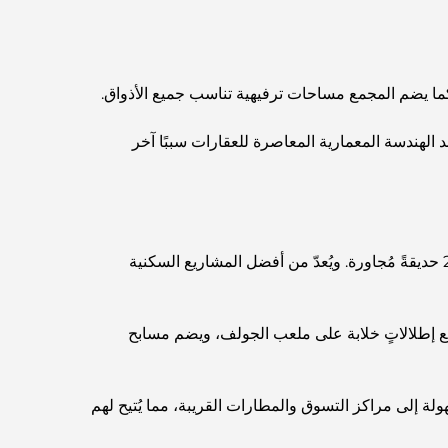
مخطط تلال الغاف الرئيسي: معيار جديد للحياة المتكاملة
في دبي
منازل متوافقة مع مبادئ فاستو: دليل عملي لتحقيق
ما يضم المجمع مساحات ترفيهية تناسب جميع الأذواق.
التوازن والانسجام
دئ. وتُعد الهندسة المعمارية المعاصرة للعقارات سببًا آخر
أفضل شركات تنسيق الحدائق في دبي: تحويل
المساحات الخارجية
أفضل شركات نقل الأثاث في دبي: دليل شامل
يُعرف هذا المجمع السكني المُسوّر بعقاراته الفاخرة بأسعاره المعقولة، ويضم أكثر من 22,700 وحدة سكنية. كما يضم المجمع 25 حديقةً مُجاورة. ويُعدّ من أفضل المشاريع السكنية
نخلة جبل علي مقابل نخلة جميرا: مقارنة واضحة
لمشتري العقارات الأذكياء
مع إطلالاتٍ خلابة على ملعب الجولف، ويضم مسابح
اكتشف جزيرة القمر في دبي: دليلك الأمثل
ة إلى مراكز التسوق والمطارات القريبة، مما يُتيح لهم