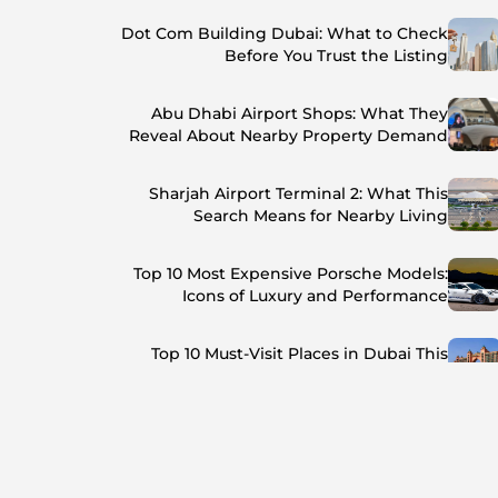
Dot Com Building Dubai: What to Check
Before You Trust the Listing
Abu Dhabi Airport Shops: What They
Reveal About Nearby Property Demand
Sharjah Airport Terminal 2: What This
Search Means for Nearby Living
Top 10 Most Expensive Porsche Models:
Icons of Luxury and Performance
Top 10 Must-Visit Places in Dubai This
Summer: Beat the Heat in Style
Top 7 Busiest Airports in the World: Hub of
Global Travel