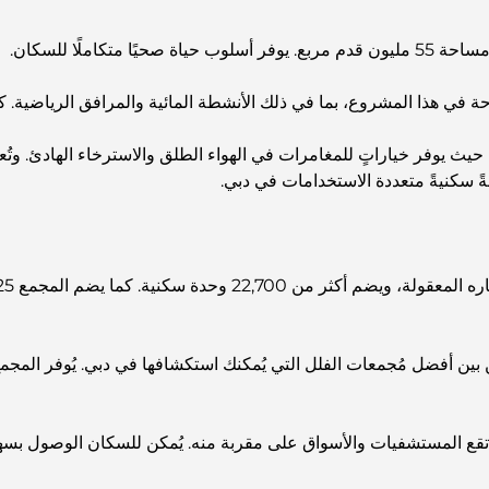
 في هذا المشروع، بما في ذلك الأنشطة المائية والمرافق الرياضية. ك
 حياة نابض بالحياة، حيث يوفر خياراتٍ للمغامرات في الهواء الطلق والاسترخاء الها
ةً سكنيةً متعددة الاستخدامات في دبي.
 بين أفضل مُجمعات الفلل التي يُمكنك استكشافها في دبي. يُوفر المج
تقع المستشفيات والأسواق على مقربة منه. يُمكن للسكان الوصول بسهول