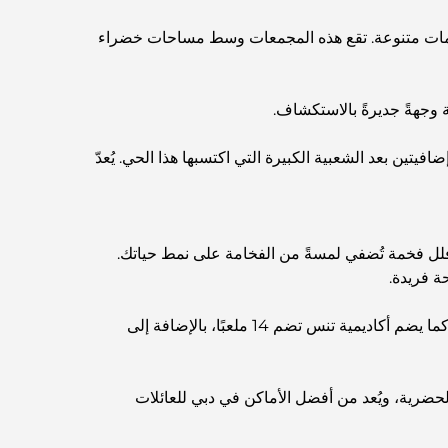
مطاعم دبي الحائزة على نجمة ميشلان: جولة مغامرة
 4000 فيلا واسعة. تتراوح مساحات الوحدات السكنية بين غرفتين و7 غرف نوم بتصميمات متنوعة. تقع هذه المجمعات وسط مساحات خضراء
لعشاق الطعام
استكشاف مطاعم جميرا جولف إستيتس: دليل الطهي
ة وجهةً جديرةً بالاستكشاف.
افيتين بعد الشعبية الكبيرة التي اكتسبها هذا الحي. يُعدّ
Dubai Horse Racing: Where Tradition Meets
Global Competition
المقاهي في نخلة جميرا: دليل لأفضل أماكن القهوة
ى فلل فخمة تُضفي لمسةً من الفخامة على نمط حياتك.
وأسلوب الحياة في الجزيرة
أفضل وجبات الإفطار في دبي: اختياراتي المفضلة لعام
يضم هذا المشروع ما يقرب من 100 ألف ساكن. يتميز المجمع بـ 70 تصميمًا فريدًا للفلل، وملعب غولف للبطولات من 18 حفرة. كما يضم أكاديمية تنس تضم 14 ملعبًا، بالإضافة إلى
2026
كيفية الحصول على قرض عقاري في دبي: الدليل
حضرية، ويُعد من أفضل الأماكن في دبي للعائلات
الشامل