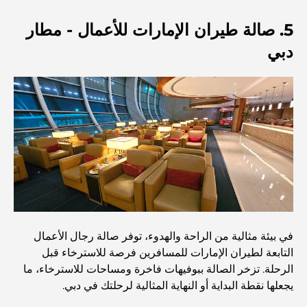
مستشفى في مركز دبي المالي العالمي: رعاية طبية عالمية
5. صالة طيران الإمارات للأعمال - مطار
المستوى في دبي
دبي
صالات رياضية في مركز دبي المالي العالمي: حيث يلتقي اللياقة
البدنية بأسلوب حياة الأعمال
أندر سيارة في العالم: أساطير السيارات التي لا تُقدر بثمن
منصات التداول في الإمارات العربية المتحدة: دليل للمستثمرين
العصريين
نادي شاطئ العائلة في دبي: حيث يلتقي المرح بالاسترخاء
في بيئة مثالية من الراحة والهدوء، توفر صالة رجال الأعمال
التابعة لطيران الإمارات للمسافرين فرصة للاسترخاء قبل
أفضل مدارس البكالوريا الدولية في دبي: دليل شامل لأولياء
الرحلة. تزخر الصالة ببوفيهات فاخرة ومساحات للاسترخاء، ما
الأمور
يجعلها نقطة البداية أو النهاية المثالية لرحلتك في دبي.