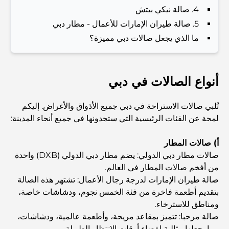
4. صالة نيكي بيتش
and a Smarter Metro Network
5. صالة طيران الإمارات للأعمال - مطار دبي
أفضل المقاهي في دبي بإطلالة خلابة: مزيج مثالي من المذاق
ما الذي يجعل صالات دبي مميزة؟
الرائع والمناظر الطبيعية الساحرة
مطاعم بإطلالة على برج العرب: تجربة طعام استثنائية في دبي
أنواع الصالات في دبي
تُلبي صالات الاستراحة في دبي جميع الأذواق والأغراض. إليكم
دليل شامل لأندية شاطئ نخلة جميرا لعام 2026
لمحة عن الفئات الرئيسية التي ستجدونها في جميع أنحاء المدينة:
أ) صالات المطار
المطاعم الإيطالية في وسط مدينة دبي: تذوق إيطاليا في قلب
صالات مطار دبي الدولي: يضم مطار دبي الدولي (DXB) واحدة
المدينة
من أفخم صالات المطار في العالم.
صالة طيران الإمارات لدرجة رجال الأعمال: تشتهر هذه الصالة
أفضل 7 نوادي رياضية في دبي هيلز: اللياقة البدنية في أبهى
بتقديم أطعمة فاخرة من فئة الخمس نجوم، ودشاشات خاصة،
صورها
ومناطق للاسترخاء.
صالة مرحبا: تتميز بمقاعد مريحة، وأطعمة عالمية، ودشاشات،
الدليل الأمثل لمطاعم الطعام الفاخر في نخلة جميرا
مما يجعلها مثالية لقضاء أوقات الانتظار الطويلة.