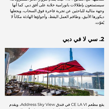
مخطط تلال الغاف الرئيسي: معيار جديد للحياة المتكاملة في
سيستمتعون بإطلالات بانورامية خلابة على أفق دبي. كما أنها
دبي
وجهة مثالية للباحثين عن تجربة فاخرة فوق السحاب، ويجعلها
ديكورها الأنيق، وطاقم العمل اليقظ، وأجواؤها الهادئة مكاناً لا
منازل متوافقة مع مبادئ فاستو: دليل عملي لتحقيق التوازن
يُفوّت.
والانسجام
أفضل شركات تنسيق الحدائق في دبي: تحويل المساحات
2. سي لا في دبي
الخارجية
أفضل شركات نقل الأثاث في دبي: دليل شامل
نخلة جبل علي مقابل نخلة جميرا: مقارنة واضحة لمشتري
العقارات الأذكياء
اكتشف جزيرة القمر في دبي: دليلك الأمثل
يقع مطعم CE LA VI في فندق Address Sky View، ويقدم