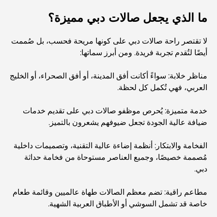
المخطط الرئيسي لتلال دبي: رؤية للحياة المجتمعية العصرية
ما الذي يجعل صالات دبي مميزة؟
لا تقتصر راحة صالات دبي على كونها مريحة فحسب، بل صُممت
مطعم دار أوبرا دبي: حيث يلتقي الطعام الفاخر بالثقافة
أيضًا لتُقدم تجربة فريدة. ومن أبرز سماتها:
مناظر خلابة: سواءً أكانت أفق المدينة، أو أفق الصحراء، أو الخليج
أغلى ماركات البدلات التي تُعرّف مفهوم الخياطة الفاخرة
العربي، فهي تُكمل كل لحظة.
خدمة متميزة: يُحرص موظفو صالات دبي على تقديم خدمات
مطاعم شاطئ J1: وجهة دبي الجديدة لتناول الطعام الفاخر
ضيافة عالية الجودة تجعل ضيوفهم يشعرون بالتميز.
الفخامة والابتكار: أنظمة إضاءة عالية التقنية، وتصميمات داخلية
أغلى ساعات رولكس التي بيعت على الإطلاق
مُصممة خصيصًا، وجميع العناصر مستوحاة من فخامة حداثة
دبي.
حضانة أطفال في دبي هيلز: دليل للآباء
مطاعم راقية: تضم معظم الصالات طهاة عالميين وقائمة طعام
خاصة قد تشمل السوشي أو الأطباق العربية الشهية.