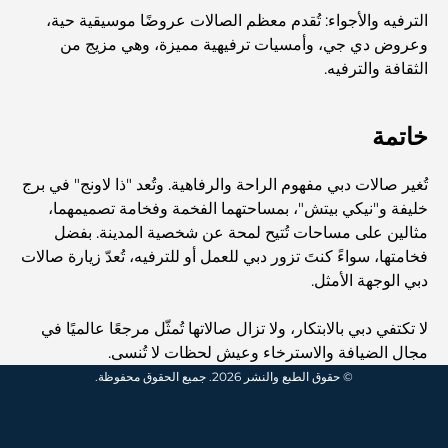
أفضل المقاهي في وسط مدينة دبي: دليل شامل لعشاق القهوة
الترفيه والأجواء: تُقدم معظم الصالات عروضًا موسيقية حية،
وعروض دي جي، وأمسيات ترفيهية مميزة، وهي مزيج من
الثقافة والترفيه.
أغلى سيارات مرسيدس التي تم تصنيعها على الإطلاق
خاتمة
الانتقال إلى دبي من أستراليا: دليل شامل للانتقال
تُغير صالات دبي مفهوم الراحة والرفاهية. وتُعد "ذا لاونج" في برج
خليفة و"نيكي بيتش"، بمساحتهما الفخمة وفخامة تصميمهما،
رحلة سفاري فاخرة ليلية في دبي: ملاذ فاخر
مثالين على مساحات تُتيح لمحة عن شخصية المدينة. بفضل
فخامتها، سواءً كنتَ تزور دبي للعمل أو للترفيه، تُعدّ زيارة صالات
دبي الوجهة الأمثل.
أغلى سيارات تسلا: الابتكار يلتقي بالأداء
لا تكتفي دبي بالابتكار، ولا تزال صالاتها تُمثّل مرجعًا عالميًا في
مجال الضيافة والاسترخاء وعيش لحظات لا تُنسى.
مطاعم الوصل: أشهر أماكن تناول الطعام في دبي
© حقوق الطبع والنشر 2026. جميع الحقوق محفوظة.
أغنى عشر دول في العالم