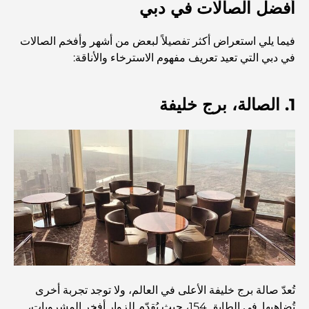
أفضل الصالات في دبي
مطاعم دبي الحائزة على نجمة ميشلان: جولة مغامرة لعشاق
الطعام
فيما يلي استعراض أكثر تفصيلاً لبعض من أشهر وأفخم الصالات
في دبي التي تعيد تعريف مفهوم الاسترخاء والأناقة:
استكشاف مطاعم جميرا جولف إستيتس: دليل الطهي
1. الصالة، برج خليفة
Dubai Horse Racing: Where Tradition Meets
Global Competition
المقاهي في نخلة جميرا: دليل لأفضل أماكن القهوة وأسلوب
الحياة في الجزيرة
أفضل وجبات الإفطار في دبي: اختياراتي المفضلة لعام 2026
كيفية الحصول على قرض عقاري في دبي: الدليل الشامل
تُعدّ صالة برج خليفة الأعلى في العالم، ولا توجد تجربة أخرى
تُضاهيها. في الطابق 154، حيث يُقدّم للزوار أفخر المشروبات،