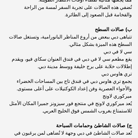
تُضفي هذه الصالات على تجربة السفر لمسة من الراحة
والفخامة قبل الصعود إلى الطائرة.
اكتشف أفضل وجبة إفطار في منطقة الخليج التجاري، دبي
ب) صالات السطح
تتباهى دبي ببعض من أروع المناظر البانورامية، وتستغل صالات
المستشفيات الحكومية في دبي: رعاية صحية شاملة للجميع
السطح هذه الميزة بشكل مثالي.
سي لا في دبي
يقع مطعم سي لا في دبي في فندق العنوان سكاي فيو، ويقدم
أغلى سيارة لامبورغيني على الإطلاق: قائمة هواة الجمع
إطلالات خلابة على برج خليفة ووسط مدينة دبي.
تري هاوس دبي
يجمع تري هاوس دبي في فندق تاج بين المساحات الخضراء
أغلى مدارس جيمس في دبي: دليل شامل للآباء
والأجواء العصرية وفن إعداد الكوكتيلات على أعلى مستوى.
ميركوري لاونج
يُعد ميركوري لاونج في منتجع فور سيزونز جميرا المكان الأمثل
أفضل المدارس القريبة من داماك هيلز 2: دليل للعائلات
للاستمتاع بغروب الشمس فوق الخليج العربي.
ج) صالات الشاطئ وحمامات السباحة
أفضل المطاعم الهندية في دبي: رحلة طهي
تُعد صالات الشاطئ في دبي وجهة لا تُضاهى لمن يرغبون في