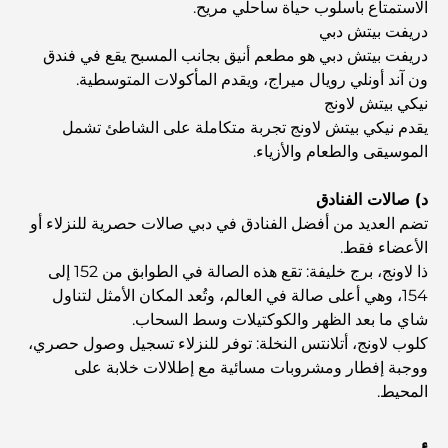
الاستمتاع بأسلوب حياة ساحلي مريح.
دريفت بيتش دبي
اكتشف ممشى نخلة جميرا: جولة بين الفخامة والإطلالات الخلابة
دريفت بيتش دبي هو مطعم أنيق بجانب المسبح يقع في فندق
ون آند أونلي رويال ميراج، ويقدم المأكولات المتوسطية.
نيكي بيتش لاونج
أفضل المناطق للسكن في دبي مع العائلة: اكتشف أفضل
يقدم نيكي بيتش لاونج تجربة متكاملة على الشاطئ تشمل
الخيارات
الموسيقى والطعام والأزياء.
فنادق الخمس نجوم في دبي: فخامة لا مثيل لها لكل مسافر
د) صالات الفنادق
تضم العديد من أفضل الفنادق في دبي صالات حصرية للنزلاء أو
الأعضاء فقط.
أشياء يمكنك القيام بها في وسط مدينة دبي: دليلك الشامل
ذا لاونج، برج خليفة: تقع هذه الصالة في الطوابق من 152 إلى
154، وهي أعلى صالة في العالم، وتُعد المكان الأمثل لتناول
شاي ما بعد الظهر والكوكتيلات وسط السحاب.
أفضل أماكن الإفطار في دبي: أفضل 7 أماكن لا تُضاهى لتجربة
كلوب لاونج، أتلانتس النخلة: توفر للنزلاء تسجيل وصول حصري،
إفطار رمضاني لا يُنسى
ووجبة إفطار ومشروبات مسائية مع إطلالات خلابة على
المحيط.
المقاهي في منطقة الخليج التجاري: مزيج مثالي من القهوة
والمجتمع