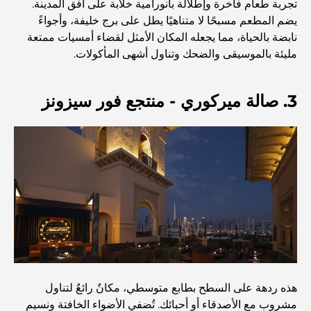
استكشاف المواقع التاريخية في دبي: رحلة عبر الزمن
تجربة طعام فاخرة وإطلالة بانورامية خلابة على أفق المدينة.
يضم المطعم مسبحًا لا متناهيًا يطل على برج خليفة، وأجواءً
نابضة بالحياة، مما يجعله المكان الأمثل لقضاء أمسيات ممتعة
أفضل 7 مطاعم في خور دبي لتناول الطعام فيها
مليئة بالموسيقى والضحك وتناول أشهى المأكولات.
3. صالة ميركوري - منتجع فور سيزونز
أفضل المدارس في دبي مارينا: دليل مناسب للعائلات
مطاعم في دبي هيلز: أفضل أماكن تناول الطعام في مركز متنامٍ
أفضل ملاعب الجولف للبطولات في دبي
المجتمعات السكنية المطلة على الواجهة البحرية في دبي: حياة
فاخرة على شاطئ البحر
هذه ردهة على السطح بطابع متوسطي، مكانٌ رائعٌ لتناول
أفضل البنوك في دبي للمقيمين الأجانب: دليل مصرفي شامل
مشروب مع الأصدقاء أو أحبائك. تُضفي الأضواء الخافتة ونسيم