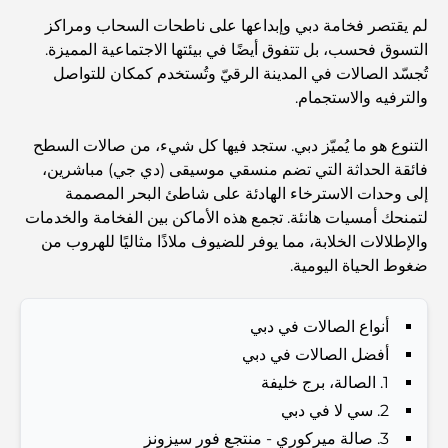
Abu Dhabi vs Dubai: A Practical Comparison for
لم يقتصر فخامة دبي وإبداعها على ناطحات السحاب ومراكز
Investors and Residents
التسوق فحسب، بل تتفوق أيضًا في بيئتها الاجتماعية المميزة.
تُجسّد الصالات في المدينة الرقيّ وتُستخدم كمكان للتواصل
Best Schools in Downtown Dubai: A Guide for
والترفيه والاستجمام.
Families
التنوع هو ما يُميّز دبي. ستجد فيها كل شيء، من صالات السطح
أشياء يمكنك القيام بها في دبي خلال فصل الصيف: دليلك الأمثل
فائقة الحداثة التي تضم منسقي موسيقى (دي جي) مباشرين،
للتغلب على الحرارة
إلى وحدات الاسترخاء الهادئة على شاطئ البحر المصممة
لتمنحك أمسيات هانئة. تجمع هذه الأماكن بين الفخامة والخدمات
أفضل الهدايا الفاخرة للرجال: أفكار هدايا مميزة وخالدة
والإطلالات الخلابة، مما يوفر للضيوف ملاذًا مثاليًا للهروب من
ضغوط الحياة اليومية.
Best Hotels in Business Bay, Dubai: Your Ultimate
Guide
أنواع الصالات في دبي
أفضل الصالات في دبي
1. الصالة، برج خليفة
المدارس القريبة من نخلة جميرا: دليل شامل للعائلات
2. سي لا في دبي
3. صالة ميركوري - منتجع فور سيزونز
Dubai Vision 2040 - Green Living, Scenic Routes