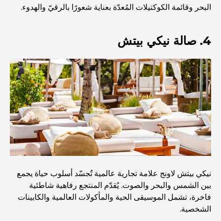
البحر وقائمة الكوكتيلات المُعدّة بعناية شعورًا بالرقيّ والهدوء.
أفضل مطاعم شرائح اللحم في دبي: دليل لعشاق اللحوم
4. صالة نيكي بيتش
أغلى دولة في العالم: تصنيف عالمي لتكاليف المعيشة
دليل صالات الرياضة في داماك هيلز: أفضل خيارات اللياقة
البدنية في المنطقة المحيطة
أفضل مراكز التسوق في دبي للتسوق والترفيه
أنشطة يمكنك القيام بها في مركز دبي المالي العالمي:
نيكي بيتش لاونج علامة تجارية عالمية تُجسّد أسلوب حياة يجمع
استكشف أكثر مناطق دبي حيوية
بين الشمس والبحر والصوت. يُقدّم المنتجع رفاهية شاطئية
فاخرة، تشمل الموسيقى الحية والمأكولات العالمية والكابينات
بطاقات الائتمان في الإمارات العربية المتحدة: دليل شامل
الشخصية.
للإنفاق الذكي