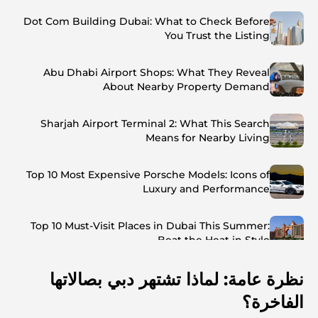
Dot Com Building Dubai: What to Check Before
You Trust the Listing
Abu Dhabi Airport Shops: What They Reveal
About Nearby Property Demand
Sharjah Airport Terminal 2: What This Search
Means for Nearby Living
Top 10 Most Expensive Porsche Models: Icons of
Luxury and Performance
Top 10 Must-Visit Places in Dubai This Summer:
Beat the Heat in Style
نظرة عامة: لماذا تشتهر دبي بصالاتها
Top 7 Busiest Airports in the World: Hub of Global
Travel
الفاخرة؟