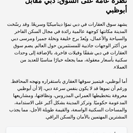
نظرة عامة على السوق: دبي مقابل
Travel
أبوظبي
Abu Dhabi vs Dubai: A Practical Comparison for
يشهد سوق العقارات في دبي نموًا ديناميكيًا وسريعًا. وقد رسّخت
Investors and Residents
المدينة مكانتها كوجهة عالمية رائدة في مجال السكن الفاخر
والسياحة والأعمال، ويُعدّ برج خليفة ونخلة جميرا ومرسى دبي
Best Schools in Downtown Dubai: A Guide for
من أكثر الوجهات جاذبية للمستثمرين حول العالم. يضم سوق
Families
العقارات في دبي شققًا وفيلات فاخرة، بالإضافة إلى وحدات
سكنية بأسعار معقولة، مما يجعله خيارًا مناسبًا للعديد من
أشياء يمكنك القيام بها في دبي خلال فصل الصيف: دليلك الأمثل
العملاء.
للتغلب على الحرارة
أما أبوظبي، فيتميز سوقها العقاري باستقراره ونهجه المحافظ.
أفضل الهدايا الفاخرة للرجال: أفكار هدايا مميزة وخالدة
ورغم أن نموها قد لا يكون بنفس سرعة دبي، إلا أن أبوظبي
معروفة بتخطيطها العمراني المدروس، ونظافتها، ومشاريعها
المدعومة حكوميًا. وتركز المدينة بشكل أكبر على الاستدامة،
Best Hotels in Business Bay, Dubai: Your Ultimate
والمساحات السكنية الواسعة، والقيمة طويلة الأجل، مما يجذب
Guide
المشترين المهتمين بالأمان والسكن الراقي.
المدارس القريبة من نخلة جميرا: دليل شامل للعائلات