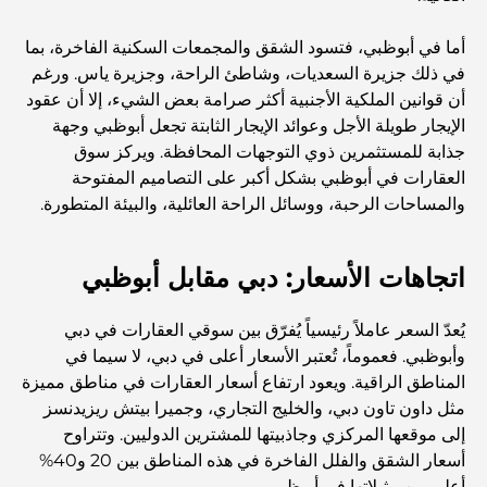
أما في أبوظبي، فتسود الشقق والمجمعات السكنية الفاخرة، بما
الدليل الأمثل لمطاعم الطعام الفاخر في نخلة جميرا
في ذلك جزيرة السعديات، وشاطئ الراحة، وجزيرة ياس. ورغم
أن قوانين الملكية الأجنبية أكثر صرامة بعض الشيء، إلا أن عقود
الإيجار طويلة الأجل وعوائد الإيجار الثابتة تجعل أبوظبي وجهة
اكتشف أفضل وجبة إفطار في منطقة الخليج التجاري، دبي
جذابة للمستثمرين ذوي التوجهات المحافظة. ويركز سوق
العقارات في أبوظبي بشكل أكبر على التصاميم المفتوحة
والمساحات الرحبة، ووسائل الراحة العائلية، والبيئة المتطورة.
المستشفيات الحكومية في دبي: رعاية صحية شاملة للجميع
اتجاهات الأسعار: دبي مقابل أبوظبي
أغلى سيارة لامبورغيني على الإطلاق: قائمة هواة الجمع
يُعدّ السعر عاملاً رئيسياً يُفرّق بين سوقي العقارات في دبي
وأبوظبي. فعموماً، تُعتبر الأسعار أعلى في دبي، لا سيما في
أغلى مدارس جيمس في دبي: دليل شامل للآباء
المناطق الراقية. ويعود ارتفاع أسعار العقارات في مناطق مميزة
مثل داون تاون دبي، والخليج التجاري، وجميرا بيتش ريزيدنسز
إلى موقعها المركزي وجاذبيتها للمشترين الدوليين. وتتراوح
أفضل المدارس القريبة من داماك هيلز 2: دليل للعائلات
أسعار الشقق والفلل الفاخرة في هذه المناطق بين 20 و40%
أعلى من مثيلاتها في أبوظبي.