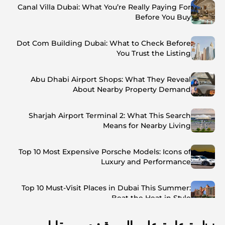
Canal Villa Dubai: What You’re Really Paying For
Before You Buy
Dot Com Building Dubai: What to Check Before
You Trust the Listing
Abu Dhabi Airport Shops: What They Reveal
About Nearby Property Demand
Sharjah Airport Terminal 2: What This Search
Means for Nearby Living
Top 10 Most Expensive Porsche Models: Icons of
Luxury and Performance
Top 10 Must-Visit Places in Dubai This Summer:
Beat the Heat in Style
Top 7 Busiest Airports in the World: Hub of Global