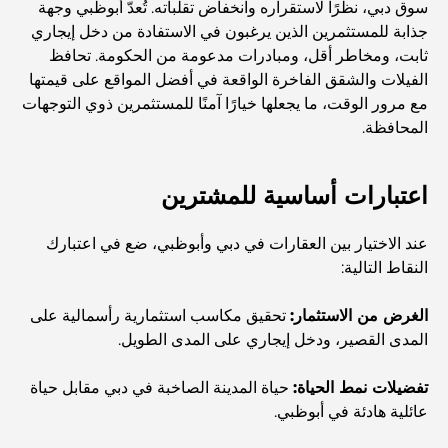
كيفية الحصول على قرض عقاري في دبي: الدليل الشامل
سوق دبي، نظرًا لاستقراره وانخفاض تقلباته. تُعدّ أبوظبي وجهة
جذابة للمستثمرين الذين يرغبون في الاستفادة من دخل إيجاري
ثابت، ومخاطر أقل، ومبادرات مدعومة من الحكومة. تحافظ
مخطط تلال الغاف الرئيسي: معيار جديد للحياة المتكاملة في
الفيلات والشقق الفاخرة الواقعة في أفضل المواقع على قيمتها
دبي
مع مرور الوقت، ما يجعلها خيارًا آمنًا للمستثمرين ذوي التوجهات
المحافظة.
منازل متوافقة مع مبادئ فاستو: دليل عملي لتحقيق التوازن
والانسجام
اعتبارات أساسية للمشترين
أفضل شركات تنسيق الحدائق في دبي: تحويل المساحات
الخارجية
عند الاختيار بين العقارات في دبي وأبوظبي، ضع في اعتبارك
النقاط التالية:
أفضل شركات نقل الأثاث في دبي: دليل شامل
الغرض من الاستثمار:
تحقيق مكاسب استثمارية رأسمالية على
المدى القصير، ودخل إيجاري على المدى الطويل.
نخلة جبل علي مقابل نخلة جميرا: مقارنة واضحة لمشتري
العقارات الأذكياء
تفضيلات نمط الحياة:
حياة المدينة الصاخبة في دبي مقابل حياة
عائلية هادئة في أبوظبي.
اكتشف جزيرة القمر في دبي: دليلك الأمثل