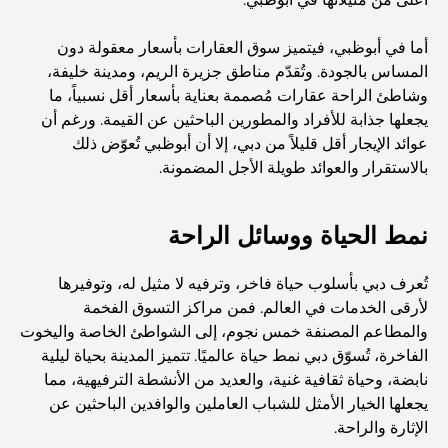
أفضل المطاعم الهندية في دبي: رحلة طهي
أما في أبوظبي، فيتميز سوق العقارات بأسعار معقولة دون
المساس بالجودة. وتُقدّم مناطق جزيرة الريم، ومدينة خليفة،
وشاطئ الراحة عقارات مُصممة بعناية بأسعار أقل نسبياً، ما
اكتشف ممشى نخلة جميرا: جولة بين الفخامة والإطلالات الخلابة
يجعلها جذابة للأفراد والمطورين الباحثين عن القيمة. ورغم أن
عوائد الإيجار أقل قليلاً من دبي، إلا أن أبوظبي تُعوّض ذلك
أفضل المناطق للسكن في دبي مع العائلة: اكتشف أفضل
بالاستقرار والعوائد طويلة الأجل المضمونة.
الخيارات
نمط الحياة ووسائل الراحة
فنادق الخمس نجوم في دبي: فخامة لا مثيل لها لكل مسافر
تُعرف دبي بأسلوب حياة فاخر، وترفيه لا مثيل له، وتوفيرها
لأرقى الخدمات في العالم. فمن مراكز التسوق الفخمة
أشياء يمكنك القيام بها في وسط مدينة دبي: دليلك الشامل
والمطاعم المصنفة خمس نجوم، إلى الشواطئ الخاصة واليخوت
الفاخرة، تُسوّق دبي نمط حياة عالميًا. تتميز المدينة بحياة ليلية
نابضة، وحياة ثقافية غنية، والعديد من الأنشطة الترفيهية، مما
أفضل أماكن الإفطار في دبي: أفضل 7 أماكن لا تُضاهى لتجربة
إفطار رمضاني لا يُنسى
يجعلها الخيار الأمثل للشباب العاملين والوافدين الباحثين عن
الإثارة والراحة.