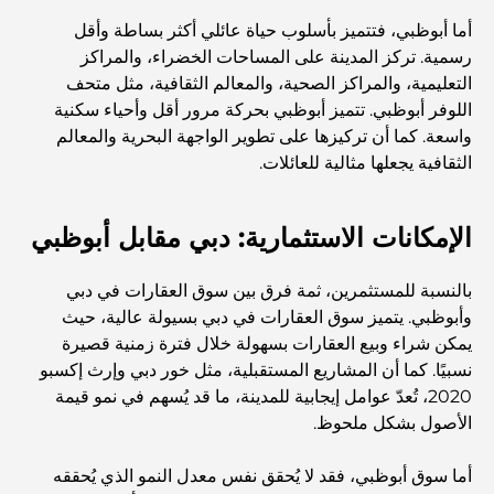
المقاهي في منطقة الخليج التجاري: مزيج مثالي من القهوة
والمجتمع
أما أبوظبي، فتتميز بأسلوب حياة عائلي أكثر بساطة وأقل
رسمية. تركز المدينة على المساحات الخضراء، والمراكز
التعليمية، والمراكز الصحية، والمعالم الثقافية، مثل متحف
مطاعم دبي الحائزة على نجمة ميشلان: جولة مغامرة لعشاق
الطعام
اللوفر أبوظبي. تتميز أبوظبي بحركة مرور أقل وأحياء سكنية
واسعة. كما أن تركيزها على تطوير الواجهة البحرية والمعالم
الثقافية يجعلها مثالية للعائلات.
استكشاف مطاعم جميرا جولف إستيتس: دليل الطهي
الإمكانات الاستثمارية: دبي مقابل أبوظبي
Dubai Horse Racing: Where Tradition Meets
Global Competition
بالنسبة للمستثمرين، ثمة فرق بين سوق العقارات في دبي
وأبوظبي. يتميز سوق العقارات في دبي بسيولة عالية، حيث
المقاهي في نخلة جميرا: دليل لأفضل أماكن القهوة وأسلوب
يمكن شراء وبيع العقارات بسهولة خلال فترة زمنية قصيرة
الحياة في الجزيرة
نسبيًا. كما أن المشاريع المستقبلية، مثل خور دبي وإرث إكسبو
2020، تُعدّ عوامل إيجابية للمدينة، ما قد يُسهم في نمو قيمة
أفضل وجبات الإفطار في دبي: اختياراتي المفضلة لعام 2026
الأصول بشكل ملحوظ.
أما سوق أبوظبي، فقد لا يُحقق نفس معدل النمو الذي يُحققه