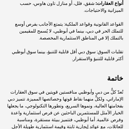
أنواع العقارات:
شقق، فلل، أو منازل تاون هاوس، حسب
الميزانية والاحتياجات.
استكشاف المواقع التاريخية في دبي: رحلة عبر الزمن
القواعد القانونية وقواعد الملكية: يتمتع الأجانب بفرص أوسع
للتملك الحر في دبي، بينما في أبوظبي، لا يُسمح للمقيمين
أفضل 7 مطاعم في خور دبي لتناول الطعام فيها
بالتملك إلا في المناطق الاستثمارية المخصصة.
تقلبات السوق: سوق دبي أقل قابلية للتنبؤ، بينما سوق أبوظبي
أفضل المدارس في دبي مارينا: دليل مناسب للعائلات
أكثر قابلية للتنبؤ والاستقرار.
خاتمة
مطاعم في دبي هيلز: أفضل أماكن تناول الطعام في مركز متنامٍ
تُعدّ كلٌّ من دبي وأبوظبي منافستين قويتين في سوق العقارات
الإماراتي، ولكلٍّ منهما نقاط قوتها وخصائصها المميزة. تتميز دبي
أفضل ملاعب الجولف للبطولات في دبي
بفخامتها العالية، ونموها السريع، وتطورها التكنولوجي، ما يجعلها
الخيار الأمثل للمستثمرين الباحثين عن فرص استثمارية واعدة
المجتمعات السكنية المطلة على الواجهة البحرية في دبي: حياة
وفرص عالمية. أما أبوظبي، فتتميز ببيئة مستقرة، ومناسبة
فاخرة على شاطئ البحر
للعائلات، مع عوائد إيجارية ثابتة وقيمة استثمارية طويلة الأجل.