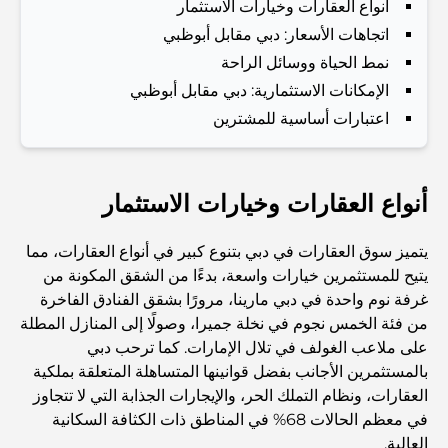
أنواع العقارات وخيارات الاستثمار
اتجاهات الأسعار: دبي مقابل أبوظبي
Dubai Vision 2040 - Green Living, Scenic Routes
نمط الحياة ووسائل الراحة
and a Smarter Metro Network
الإمكانات الاستثمارية: دبي مقابل أبوظبي
اعتبارات أساسية للمشترين
أفضل المقاهي في دبي بإطلالة خلابة: مزيج مثالي من المذاق
الرائع والمناظر الطبيعية الساحرة
أنواع العقارات وخيارات الاستثمار
مطاعم بإطلالة على برج العرب: تجربة طعام استثنائية في دبي
يتميز سوق العقارات في دبي بتنوع كبير في أنواع العقارات، مما
يتيح للمستثمرين خيارات واسعة، بدءًا من الشقق المكونة من
دليل شامل لأندية شاطئ نخلة جميرا لعام 2026
غرفة نوم واحدة في دبي مارينا، مرورًا بشقق الفنادق الفاخرة
من فئة الخمس نجوم في نخلة جميرا، وصولًا إلى المنازل المطلة
المطاعم الإيطالية في وسط مدينة دبي: تذوق إيطاليا في قلب
على ملاعب الغولف في تلال الإمارات. كما ترحب دبي
المدينة
بالمستثمرين الأجانب بفضل قوانينها المتساهلة المتعلقة بملكية
العقارات، ونظام التملك الحر، والإيجارات الجذابة التي لا تتجاوز
أفضل 7 نوادي رياضية في دبي هيلز: اللياقة البدنية في أبهى
في معظم الحالات 68% في المناطق ذات الكثافة السكانية
صورها
العالية.