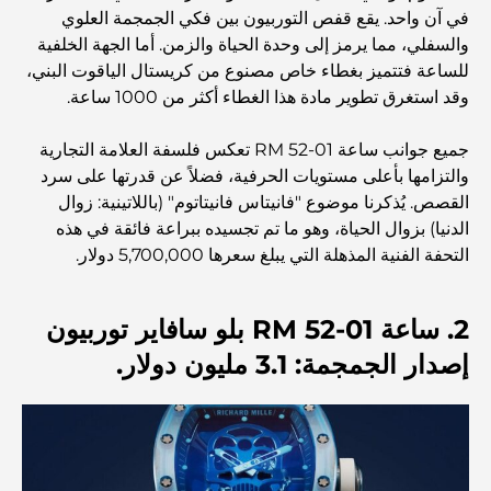
في آن واحد. يقع قفص التوربيون بين فكي الجمجمة العلوي
والسفلي، مما يرمز إلى وحدة الحياة والزمن. أما الجهة الخلفية
اكتشف أفضل وجبة إفطار في منطقة الخليج التجاري، دبي
للساعة فتتميز بغطاء خاص مصنوع من كريستال الياقوت البني،
وقد استغرق تطوير مادة هذا الغطاء أكثر من 1000 ساعة.
المستشفيات الحكومية في دبي: رعاية صحية شاملة للجميع
جميع جوانب ساعة RM 52-01 تعكس فلسفة العلامة التجارية
والتزامها بأعلى مستويات الحرفية، فضلاً عن قدرتها على سرد
القصص. يُذكرنا موضوع "فانيتاس فانيتاتوم" (باللاتينية: زوال
أغلى سيارة لامبورغيني على الإطلاق: قائمة هواة الجمع
الدنيا) بزوال الحياة، وهو ما تم تجسيده ببراعة فائقة في هذه
التحفة الفنية المذهلة التي يبلغ سعرها 5,700,000 دولار.
أغلى مدارس جيمس في دبي: دليل شامل للآباء
2. ساعة RM 52-01 بلو سافاير توربيون
إصدار الجمجمة: 3.1 مليون دولار.
أفضل المدارس القريبة من داماك هيلز 2: دليل للعائلات
أفضل المطاعم الهندية في دبي: رحلة طهي