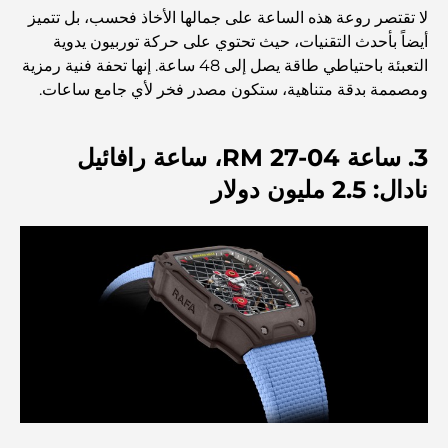
مطاعم دبي الحائزة على نجمة ميشلان: جولة مغامرة لعشاق
لا تقتصر روعة هذه الساعة على جمالها الأخاذ فحسب، بل تتميز
الطعام
أيضاً بأحدث التقنيات، حيث تحتوي على حركة توربيون يدوية
التعبئة باحتياطي طاقة يصل إلى 48 ساعة. إنها تحفة فنية رمزية
ومصممة بدقة متناهية، ستكون مصدر فخر لأي جامع ساعات.
استكشاف مطاعم جميرا جولف إستيتس: دليل الطهي
3. ساعة RM 27-04، ساعة رافائيل
Dubai Horse Racing: Where Tradition Meets
Global Competition
نادال: 2.5 مليون دولار
المقاهي في نخلة جميرا: دليل لأفضل أماكن القهوة وأسلوب
الحياة في الجزيرة
أفضل وجبات الإفطار في دبي: اختياراتي المفضلة لعام 2026
كيفية الحصول على قرض عقاري في دبي: الدليل الشامل
مخطط تلال الغاف الرئيسي: معيار جديد للحياة المتكاملة في