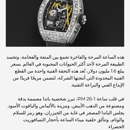
مستشفى في مركز دبي المالي العالمي: رعاية طبية عالمية
المستوى في دبي
صالات رياضية في مركز دبي المالي العالمي: حيث يلتقي اللياقة
البدنية بأسلوب حياة الأعمال
أندر سيارة في العالم: أساطير السيارات التي لا تُقدر بثمن
هذه الساعة المرحة والفاخرة تجمع بين المتعة والفخامة، وتجسد
الطبيعة المرحة لأحد أكثر الحيوانات المحبوبة في العالم. بسعر
منصات التداول في الإمارات العربية المتحدة: دليل للمستثمرين
يبلغ 1.6 مليون دولار، تُعد هذه التحفة الفنية واحدة من القطع
العصريين
الفنية المحدودة التي أنتجتها الشركة، لتضمن مزيجًا فريدًا من
الإبداع الفني والبراعة التقنية.
نادي شاطئ العائلة في دبي: حيث يلتقي المرح بالاسترخاء
في قلب ساعة RM 26-1، تبرز شخصية باندا مصممة بدقة
ومصنوعة من الذهب الأبيض، ومزينة بالألماس والياقوت الأسود.
أفضل مدارس البكالوريا الدولية في دبي: دليل شامل لأولياء
يجلس الباندا المصغر في غابة من الخيزران، وهو رمز للسلام
الأمور
والوئام، وتتألق خلفية ميناء الساعة بأحجار التسافوريت
الخضراء.