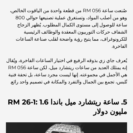
صُنعت ساعة RM 056 من قطعة واحدة من الياقوت الخالص،
أفضل مطاعم شرائح اللحم في دبي: دليل لعشاق اللحوم
وهو من أصلب المواد، وتستغرق عملية تصنيعها حوالي 800
ساعة للوصول إلى مستوى الكمال المطلوب. يُظهر الزجاج
الشفاف حركات التوربيون المعقدة والوظائف الرئيسية
أغلى دولة في العالم: تصنيف عالمي لتكاليف المعيشة
للكرونوغراف، مما يتيح رؤية واضحة لقلب صناعة الساعات
الفاخرة.
دليل صالات الرياضة في داماك هيلز: أفضل خيارات اللياقة
البدنية في المنطقة المحيطة
يُعرف جاي زي بذوقه الرفيع في اختيار الساعات الفاخرة، ويُقال
إنه يمتلك العديد من ساعات ريتشارد ميل، لكن ساعة RM 056
هي الأجمل في مجموعته. إنها ليست مجرد ساعة، بل تحفة فنية
أفضل مراكز التسوق في دبي للتسوق والترفيه
تُلبس، تجمع بين الجمال والتفرد والمكانة في تصميم واحد رائع.
أنشطة يمكنك القيام بها في مركز دبي المالي العالمي:
5. ساعة ريتشارد ميل باندا RM 26-1: 1.6
استكشف أكثر مناطق دبي حيوية
مليون دولار
بطاقات الائتمان في الإمارات العربية المتحدة: دليل شامل
للإنفاق الذكي