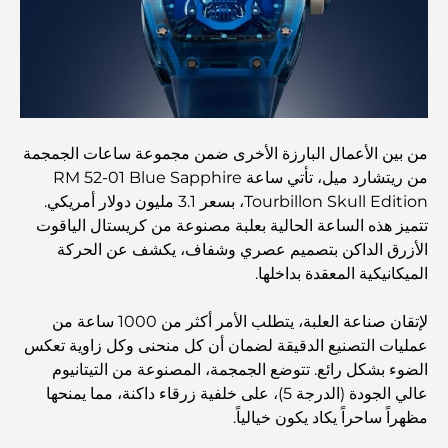
اكتشف ممشى نخلة جميرا: جولة بين الفخامة والإطلالات الخلابة
أفضل المناطق للسكن في دبي مع العائلة: اكتشف أفضل
الخيارات
من بين الأعمال البارزة الأخرى ضمن مجموعة ساعات الجمجمة
من ريتشارد ميل، تأتي ساعة RM 52-01 Blue Sapphire
فنادق الخمس نجوم في دبي: فخامة لا مثيل لها لكل مسافر
Tourbillon Skull Edition، بسعر 3.1 مليون دولار أمريكي.
تتميز هذه الساعة الحالية بعلبة مصنوعة من كريستال الياقوت
الأزرق الداكن بتصميم عصري وشفاف، يكشف عن الحركة
أشياء يمكنك القيام بها في وسط مدينة دبي: دليلك الشامل
الميكانيكية المعقدة بداخلها.
أفضل أماكن الإفطار في دبي: أفضل 7 أماكن لا تُضاهى لتجربة
لإتقان صناعة العلبة، يتطلب الأمر أكثر من 1000 ساعة من
إفطار رمضاني لا يُنسى
عمليات التصنيع الدقيقة لضمان أن كل منحنى وكل زاوية تعكس
الضوء بشكل رائع. تتوضع الجمجمة، المصنوعة من التيتانيوم
المقاهي في منطقة الخليج التجاري: مزيج مثالي من القهوة
عالي الجودة (الدرجة 5)، على خلفية زرقاء داكنة، مما يمنحها
والمجتمع
مظهراً ساحراً يكاد يكون خيالياً.