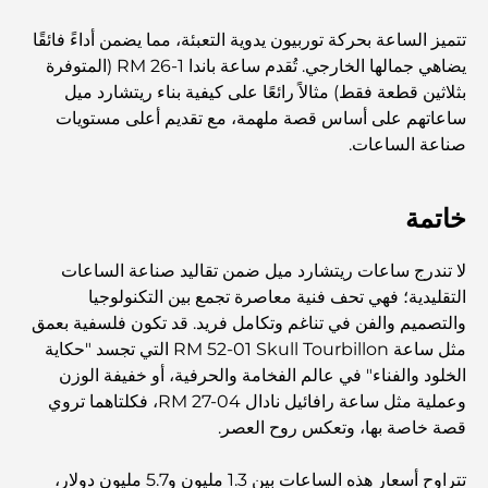
المخطط الرئيسي لتلال دبي: رؤية للحياة المجتمعية العصرية
تتميز الساعة بحركة توربيون يدوية التعبئة، مما يضمن أداءً فائقًا
يضاهي جمالها الخارجي. تُقدم ساعة باندا RM 26-1 (المتوفرة
بثلاثين قطعة فقط) مثالاً رائعًا على كيفية بناء ريتشارد ميل
مطعم دار أوبرا دبي: حيث يلتقي الطعام الفاخر بالثقافة
ساعاتهم على أساس قصة ملهمة، مع تقديم أعلى مستويات
صناعة الساعات.
أغلى ماركات البدلات التي تُعرّف مفهوم الخياطة الفاخرة
خاتمة
مطاعم شاطئ J1: وجهة دبي الجديدة لتناول الطعام الفاخر
لا تندرج ساعات ريتشارد ميل ضمن تقاليد صناعة الساعات
التقليدية؛ فهي تحف فنية معاصرة تجمع بين التكنولوجيا
والتصميم والفن في تناغم وتكامل فريد. قد تكون فلسفية بعمق
أغلى ساعات رولكس التي بيعت على الإطلاق
مثل ساعة RM 52-01 Skull Tourbillon التي تجسد "حكاية
الخلود والفناء" في عالم الفخامة والحرفية، أو خفيفة الوزن
وعملية مثل ساعة رافائيل نادال RM 27-04، فكلتاهما تروي
حضانة أطفال في دبي هيلز: دليل للآباء
قصة خاصة بها، وتعكس روح العصر.
تتراوح أسعار هذه الساعات بين 1.3 مليون و5.7 مليون دولار،