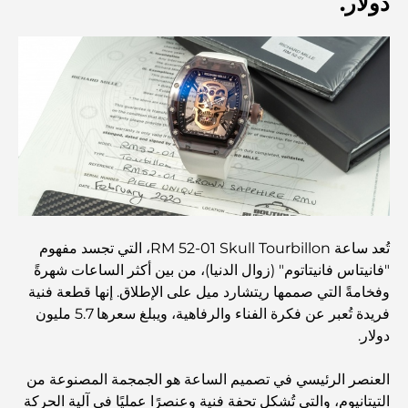
دولار.
and a Smarter Metro Network
أفضل المقاهي في دبي بإطلالة خلابة: مزيج مثالي من المذاق
الرائع والمناظر الطبيعية الساحرة
مطاعم بإطلالة على برج العرب: تجربة طعام استثنائية في دبي
دليل شامل لأندية شاطئ نخلة جميرا لعام 2026
تُعد ساعة RM 52-01 Skull Tourbillon، التي تجسد مفهوم
المطاعم الإيطالية في وسط مدينة دبي: تذوق إيطاليا في قلب
"فانيتاس فانيتاتوم" (زوال الدنيا)، من بين أكثر الساعات شهرةً
المدينة
وفخامةً التي صممها ريتشارد ميل على الإطلاق. إنها قطعة فنية
فريدة تُعبر عن فكرة الفناء والرفاهية، ويبلغ سعرها 5.7 مليون
أفضل 7 نوادي رياضية في دبي هيلز: اللياقة البدنية في أبهى
دولار.
صورها
العنصر الرئيسي في تصميم الساعة هو الجمجمة المصنوعة من
الدليل الأمثل لمطاعم الطعام الفاخر في نخلة جميرا
التيتانيوم، والتي تُشكل تحفة فنية وعنصرًا عمليًا في آلية الحركة