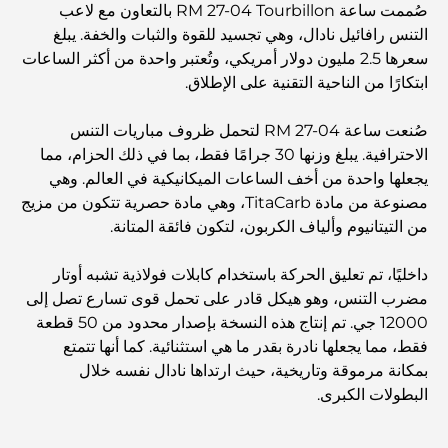
صُممت ساعة RM 27-04 Tourbillon بالتعاون مع لاعب
دبي
التنس رافائيل نادال، وهي تجسيد للقوة والثبات والخفة. يبلغ
سعرها 2.5 مليون دولار أمريكي، وتُعتبر واحدة من أكثر الساعات
منازل متوافقة مع مبادئ فاستو: دليل عملي لتحقيق التوازن
ابتكارًا من الناحية التقنية على الإطلاق.
والانسجام
صُنعت ساعة RM 27-04 لتحمل ظروف مباريات التنس
أفضل شركات تنسيق الحدائق في دبي: تحويل المساحات
الاحترافية. يبلغ وزنها 30 جرامًا فقط، بما في ذلك الحزام، مما
الخارجية
يجعلها واحدة من أخف الساعات الميكانيكية في العالم. وهي
مصنوعة من مادة TitaCarb، وهي مادة حصرية تتكون من مزيج
أفضل شركات نقل الأثاث في دبي: دليل شامل
من التيتانيوم وألياف الكربون، لتكون فائقة المتانة.
داخليًا، تم تعليق الحركة باستخدام كابلات فولاذية تشبه أوتار
نخلة جبل علي مقابل نخلة جميرا: مقارنة واضحة لمشتري
مضرب التنس، وهو هيكل قادر على تحمل قوى تسارع تصل إلى
العقارات الأذكياء
12000 جي. تم إنتاج هذه النسخة بإصدار محدود من 50 قطعة
فقط، مما يجعلها نادرة بقدر ما هي استثنائية. كما أنها تتمتع
اكتشف جزيرة القمر في دبي: دليلك الأمثل
بمكانة مرموقة وتاريخية، حيث ارتداها نادال نفسه خلال
البطولات الكبرى.
استكشاف المواقع التاريخية في دبي: رحلة عبر الزمن