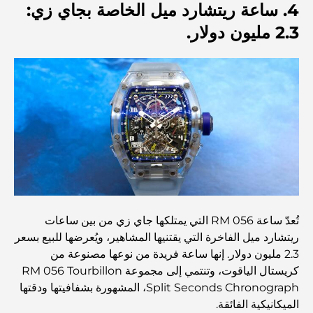
4. ساعة ريتشارد ميل الخاصة بجاي زي:
2.3 مليون دولار.
أفضل 7 مطاعم في خور دبي لتناول الطعام فيها
أفضل المدارس في دبي مارينا: دليل مناسب للعائلات
مطاعم في دبي هيلز: أفضل أماكن تناول الطعام في مركز متنامٍ
أفضل ملاعب الجولف للبطولات في دبي
تُعدّ ساعة RM 056 التي يمتلكها جاي زي من بين ساعات
ريتشارد ميل الفاخرة التي يقتنيها المشاهير، ويُعرضها للبيع بسعر
المجتمعات السكنية المطلة على الواجهة البحرية في دبي: حياة
فاخرة على شاطئ البحر
2.3 مليون دولار. إنها ساعة فريدة من نوعها مصنوعة من
كريستال الياقوت، وتنتمي إلى مجموعة RM 056 Tourbillon
Split Seconds Chronograph، المشهورة بشفافيتها ودقتها
أفضل البنوك في دبي للمقيمين الأجانب: دليل مصرفي شامل
الميكانيكية الفائقة.