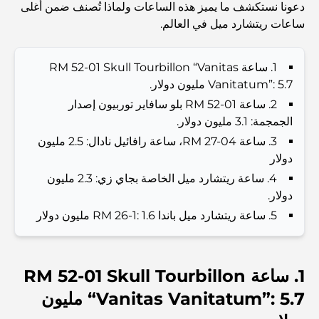
Abu Dhabi vs Dubai: A Practical Comparison for
دعونا نستكشف ما يميز هذه الساعات ولماذا تُصنف ضمن أغلى
Investors and Residents
ساعات ريتشارد ميل في العالم.
Best Schools in Downtown Dubai: A Guide for
1. ساعة RM 52-01 Skull Tourbillon “Vanitas
Families
Vanitatum”: 5.7 مليون دولار.
2. ساعة RM 52-01 بلو سافاير توربيون إصدار
أشياء يمكنك القيام بها في دبي خلال فصل الصيف: دليلك الأمثل
الجمجمة: 3.1 مليون دولار.
للتغلب على الحرارة
3. ساعة RM 27-04، ساعة رافائيل نادال: 2.5 مليون
دولار
أفضل الهدايا الفاخرة للرجال: أفكار هدايا مميزة وخالدة
4. ساعة ريتشارد ميل الخاصة بجاي زي: 2.3 مليون
دولار.
Best Hotels in Business Bay, Dubai: Your Ultimate
5. ساعة ريتشارد ميل باندا RM 26-1: 1.6 مليون دولار
Guide
المدارس القريبة من نخلة جميرا: دليل شامل للعائلات
1. ساعة RM 52-01 Skull Tourbillon
“Vanitas Vanitatum”: 5.7 مليون
Dubai Vision 2040 - Green Living, Scenic Routes