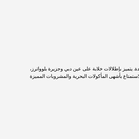
اكتشف ممشى نخلة جميرا: جولة بين الفخامة
والإطلالات الخلابة
أفضل المناطق للسكن في دبي مع العائلة: اكتشف
أفضل الخيارات
فنادق الخمس نجوم في دبي: فخامة لا مثيل لها لكل
مسافر
لطابق 77، وترتقي بمفهوم الفخامة إلى آفاق جديدة. يتميز بإطلالات خلابة على عين دبي وجزيرة بلوواترز،
لاستمتاع بأشهى المأكولات البحرية والمشروبات المميزة
أشياء يمكنك القيام بها في وسط مدينة دبي: دليلك
الشامل
أفضل أماكن الإفطار في دبي: أفضل 7 أماكن لا تُضاهى
لتجربة إفطار رمضاني لا يُنسى
المقاهي في منطقة الخليج التجاري: مزيج مثالي من
القهوة والمجتمع