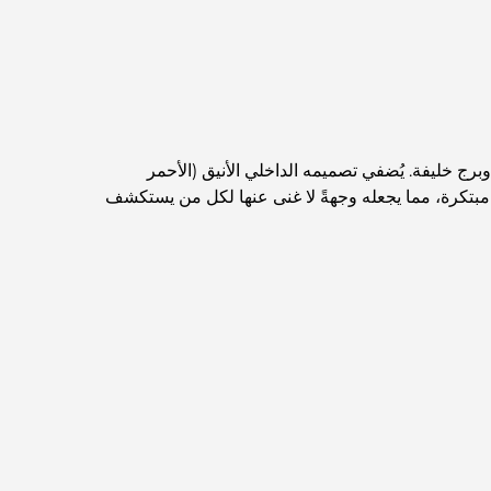
اكتشف أفضل وجبة إفطار في منطقة الخليج التجاري،
دبي
المستشفيات الحكومية في دبي: رعاية صحية شاملة
للجميع
ج خليفة. يُضفي تصميمه الداخلي الأنيق (الأحمر
 مبتكرة، مما يجعله وجهةً لا غنى عنها لكل من يستكشف
أغلى سيارة لامبورغيني على الإطلاق: قائمة هواة الجمع
أغلى مدارس جيمس في دبي: دليل شامل للآباء
أفضل المدارس القريبة من داماك هيلز 2: دليل للعائلات
أفضل المطاعم الهندية في دبي: رحلة طهي