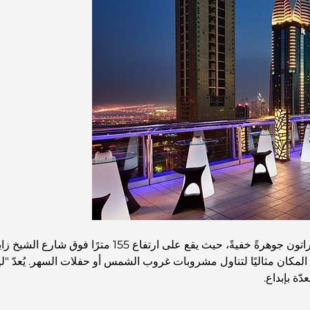
يُعدّ "ليفل 43 سكاي لاونج" في فندق فور بوينتس باي شيراتو
ّة بإبداع.