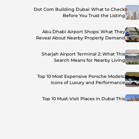
Dot Com Building Dubai: What to Check
Before You Trust the Listing
Abu Dhabi Airport Shops: What They
Reveal About Nearby Property Demand
Sharjah Airport Terminal 2: What This
Search Means for Nearby Living
Top 10 Most Expensive Porsche Models:
Icons of Luxury and Performance
Top 10 Must-Visit Places in Dubai This
Summer: Beat the Heat in Style
Top 7 Busiest Airports in the World: Hub of
Global Travel