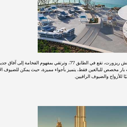
بار زيتا سفنتي سفن هو ردهة على سطح فندق العنوان بيتش ريزورت، تقع في ا
. إنه بار مخصص للبالغين فقط، يتميز بأجواء مميزة، حيث يمكن للضيوف ا
ًا للأزواج والضيوف الراقيين.