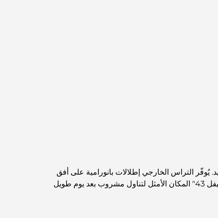
مخطط تلال الغاف الرئيسي: معيار جديد للحياة المتكاملة
في دبي
منازل متوافقة مع مبادئ فاستو: دليل عملي لتحقيق
التوازن والانسجام
أفضل شركات تنسيق الحدائق في دبي: تحويل
المساحات الخارجية
أفضل شركات نقل الأثاث في دبي: دليل شامل
نخلة جبل علي مقابل نخلة جميرا: مقارنة واضحة
لمشتري العقارات الأذكياء
ن جوهرةً خفيةً، حيث يقع على ارتفاع 155 مترًا فوق شارع الشيخ زايد. يُوفّر التراس الخارجي إطلالات بانورامية على أفق
اكتشف جزيرة القمر في دبي: دليلك الأمثل
دبي، بما في ذلك برج خليفة، مع الصحراء في الخلفية. يُعدّ المكان مثاليًا لتناول مشروبات غروب الشمس أو حفلات السهر. يُعدّ "ليفل 43" المكان الأمثل لتناول مشروب بعد يوم طويل