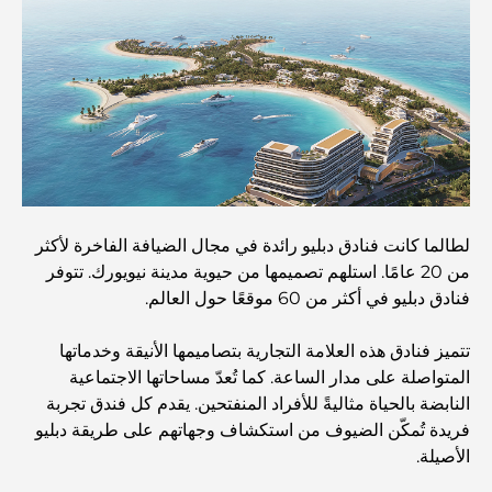
اكتشف جزيرة القمر في دبي: دليلك الأمثل
استكشاف المواقع التاريخية في دبي: رحلة عبر الزمن
أفضل 7 مطاعم في خور دبي لتناول الطعام فيها
لطالما كانت فنادق دبليو رائدة في مجال الضيافة الفاخرة لأكثر
أفضل المدارس في دبي مارينا: دليل مناسب للعائلات
من 20 عامًا. استلهم تصميمها من حيوية مدينة نيويورك. تتوفر
فنادق دبليو في أكثر من 60 موقعًا حول العالم.
مطاعم في دبي هيلز: أفضل أماكن تناول الطعام في مركز متنامٍ
تتميز فنادق هذه العلامة التجارية بتصاميمها الأنيقة وخدماتها
المتواصلة على مدار الساعة. كما تُعدّ مساحاتها الاجتماعية
النابضة بالحياة مثاليةً للأفراد المنفتحين. يقدم كل فندق تجربة
أفضل ملاعب الجولف للبطولات في دبي
فريدة تُمكّن الضيوف من استكشاف وجهاتهم على طريقة دبليو
الأصيلة.
المجتمعات السكنية المطلة على الواجهة البحرية في دبي: حياة