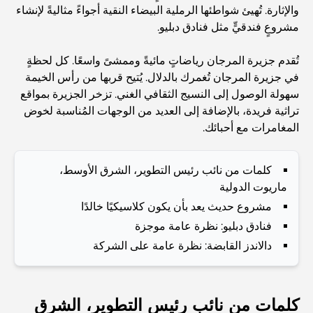
والإثارة. تُهيئ شواطئها الرملية البيضاء النقية أجواءً مثاليةً لإنشاء
المدارس القريبة من نخلة جميرا: دليل شامل للعائلات
مشروعٍ فندقيٍّ مثل فنادق دبليو.
Dubai Vision 2040 - Green Living, Scenic Routes
تُقدم جزيرة المرجان رياضاتٍ مائيةً وممشىً واسعًا. كل لحظةٍ
and a Smarter Metro Network
في جزيرة المرجان تُغمرك بالدلال. يُتيح قربها من رأس الخيمة
سهولة الوصول إلى النسيج الثقافي الغني. تزخر الجزيرة بمواقع
أفضل المقاهي في دبي بإطلالة خلابة: مزيج مثالي من المذاق
تراثية فريدة، بالإضافة إلى العديد من الوجهات المُناسبة لخوض
الرائع والمناظر الطبيعية الساحرة
المغامرات مع أحبائك.
مطاعم بإطلالة على برج العرب: تجربة طعام استثنائية في دبي
كلمات من نائب رئيس التطوير، الشرق الأوسط،
ماريوت الدولية
مشروع حديث يعد بأن يكون كلاسيكيًا خالدًا
دليل شامل لأندية شاطئ نخلة جميرا لعام 2026
فنادق دبليو: نظرة عامة موجزة
دالاندز القابضة: نظرة عامة على الشركة
المطاعم الإيطالية في وسط مدينة دبي: تذوق إيطاليا في قلب
المدينة
كلمات من نائب رئيس التطوير، الشرق
أفضل 7 نوادي رياضية في دبي هيلز: اللياقة البدنية في أبهى