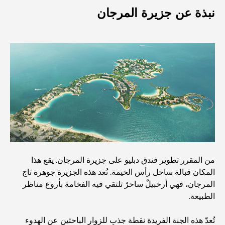
نبذة عن جزيرة المرجان
Top 7 Busiest Airports in the World: Hub of Global
Travel
Abu Dhabi vs Dubai: A Practical Comparison for
Investors and Residents
Best Schools in Downtown Dubai: A Guide for
Families
أشياء يمكنك القيام بها في دبي خلال فصل الصيف: دليلك الأمثل
للتغلب على الحرارة
من المقرر تطوير فندق دبليو على جزيرة المرجان. يقع هذا
أفضل الهدايا الفاخرة للرجال: أفكار هدايا مميزة وخالدة
المكان قبالة ساحل رأس الخيمة. تُعد هذه الجزيرة جوهرة تاج
المرجان، فهي أرخبيلٌ ساحرٌ تلتقي فيه الفخامة بأروع مناظر
Best Hotels in Business Bay, Dubai: Your Ultimate
الطبيعة.
Guide
تُعدّ هذه الجنة الفريدة نقطة جذبٍ للزوار الباحثين عن الهدوء