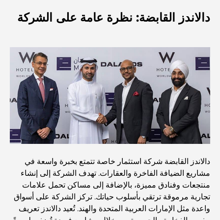
فاخرة على شاطئ البحر
دالاندز القابضة: نظرة عامة على الشركة
أفضل البنوك في دبي للمقيمين الأجانب: دليل مصرفي شامل
أفضل مطاعم شرائح اللحم في دبي: دليل لعشاق اللحوم
أغلى دولة في العالم: تصنيف عالمي لتكاليف المعيشة
دليل صالات الرياضة في داماك هيلز: أفضل خيارات اللياقة
البدنية في المنطقة المحيطة
دالاندز القابضة شركة استثمار خاصة تتمتع بخبرة واسعة في
مشاريع الضيافة الفاخرة والعقارات. تهدف الشركة إلى إنشاء
أفضل مراكز التسوق في دبي للتسوق والترفيه
منتجعات وفنادق مميزة، بالإضافة إلى مساكن تحمل علامات
تجارية مرموقة ترتقي بأسلوب حياتك. تركز الشركة على أسواق
أنشطة يمكنك القيام بها في مركز دبي المالي العالمي:
واعدة مثل الإمارات العربية المتحدة والهند. تُعيد دالاندز تعريف
استكشف أكثر مناطق دبي حيوية