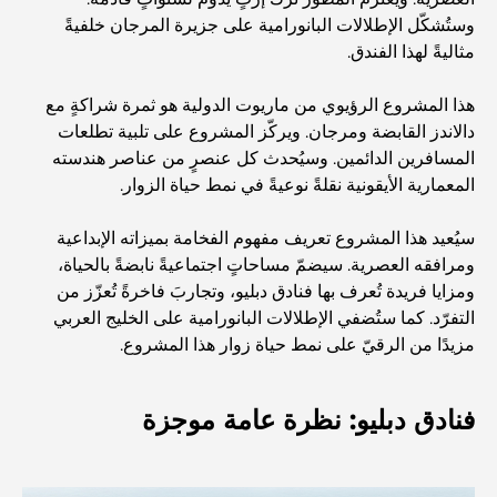
وستُشكّل الإطلالات البانورامية على جزيرة المرجان خلفيةً
كيفية الحصول على قرض عقاري في دبي: الدليل الشامل
مثاليةً لهذا الفندق.
مخطط تلال الغاف الرئيسي: معيار جديد للحياة المتكاملة في
هذا المشروع الرؤيوي من ماريوت الدولية هو ثمرة شراكةٍ مع
دبي
دالاندز القابضة ومرجان. ويركّز المشروع على تلبية تطلعات
المسافرين الدائمين. وسيُحدث كل عنصرٍ من عناصر هندسته
منازل متوافقة مع مبادئ فاستو: دليل عملي لتحقيق التوازن
المعمارية الأيقونية نقلةً نوعيةً في نمط حياة الزوار.
والانسجام
سيُعيد هذا المشروع تعريف مفهوم الفخامة بميزاته الإبداعية
أفضل شركات تنسيق الحدائق في دبي: تحويل المساحات
ومرافقه العصرية. سيضمّ مساحاتٍ اجتماعيةً نابضةً بالحياة،
الخارجية
ومزايا فريدة تُعرف بها فنادق دبليو، وتجاربَ فاخرةً تُعزّز من
التفرّد. كما ستُضفي الإطلالات البانورامية على الخليج العربي
مزيدًا من الرقيّ على نمط حياة زوار هذا المشروع.
أفضل شركات نقل الأثاث في دبي: دليل شامل
فنادق دبليو: نظرة عامة موجزة
نخلة جبل علي مقابل نخلة جميرا: مقارنة واضحة لمشتري
العقارات الأذكياء