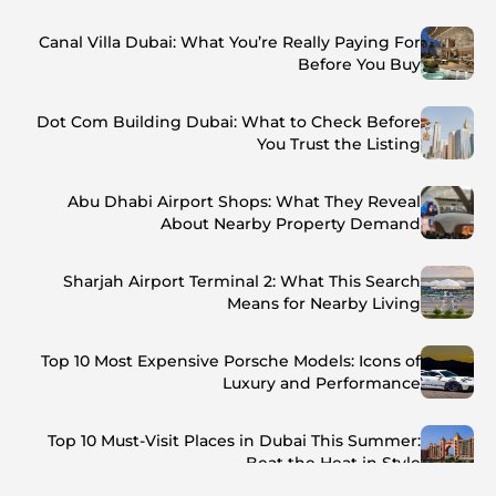
Canal Villa Dubai: What You’re Really Paying For
Before You Buy
Dot Com Building Dubai: What to Check Before
You Trust the Listing
Abu Dhabi Airport Shops: What They Reveal
About Nearby Property Demand
Sharjah Airport Terminal 2: What This Search
Means for Nearby Living
Top 10 Most Expensive Porsche Models: Icons of
Luxury and Performance
Top 10 Must-Visit Places in Dubai This Summer:
Beat the Heat in Style