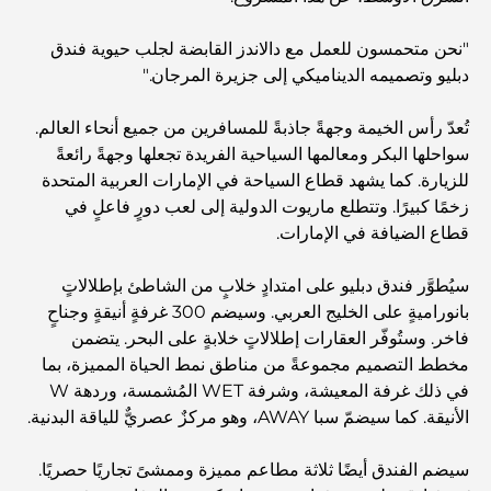
"نحن متحمسون للعمل مع دالاندز القابضة لجلب حيوية فندق
أفضل المطاعم الهندية في دبي: رحلة طهي
دبليو وتصميمه الديناميكي إلى جزيرة المرجان."
تُعدّ رأس الخيمة وجهةً جاذبةً للمسافرين من جميع أنحاء العالم.
اكتشف ممشى نخلة جميرا: جولة بين الفخامة والإطلالات الخلابة
سواحلها البكر ومعالمها السياحية الفريدة تجعلها وجهةً رائعةً
للزيارة. كما يشهد قطاع السياحة في الإمارات العربية المتحدة
زخمًا كبيرًا. وتتطلع ماريوت الدولية إلى لعب دورٍ فاعلٍ في
أفضل المناطق للسكن في دبي مع العائلة: اكتشف أفضل
الخيارات
قطاع الضيافة في الإمارات.
سيُطوَّر فندق دبليو على امتدادٍ خلابٍ من الشاطئ بإطلالاتٍ
فنادق الخمس نجوم في دبي: فخامة لا مثيل لها لكل مسافر
بانوراميةٍ على الخليج العربي. وسيضم 300 غرفةٍ أنيقةٍ وجناحٍ
فاخر. وستُوفّر العقارات إطلالاتٍ خلابةٍ على البحر. يتضمن
مخطط التصميم مجموعةً من مناطق نمط الحياة المميزة، بما
أشياء يمكنك القيام بها في وسط مدينة دبي: دليلك الشامل
في ذلك غرفة المعيشة، وشرفة WET المُشمسة، وردهة W
الأنيقة. كما سيضمّ سبا AWAY، وهو مركزٌ عصريٌّ للياقة البدنية.
أفضل أماكن الإفطار في دبي: أفضل 7 أماكن لا تُضاهى لتجربة
إفطار رمضاني لا يُنسى
سيضم الفندق أيضًا ثلاثة مطاعم مميزة وممشىً تجاريًا حصريًا.