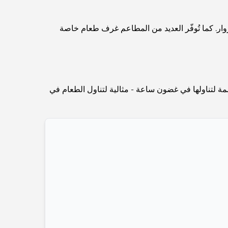
Routes and a Smarter Metro Network
ار. كما تُوفّر العديد من المطاعم غرف طعام خاصة
أفضل المقاهي في دبي بإطلالة خلابة: مزيج مثالي من
المذاق الرائع والمناظر الطبيعية الساحرة
مطاعم بإطلالة على برج العرب: تجربة طعام استثنائية
في دبي
ممة لتناولها في غضون ساعة - مثالية لتناول الطعام في
دليل شامل لأندية شاطئ نخلة جميرا لعام 2026
المطاعم الإيطالية في وسط مدينة دبي: تذوق إيطاليا في
قلب المدينة
أفضل 7 نوادي رياضية في دبي هيلز: اللياقة البدنية في
أبهى صورها
الدليل الأمثل لمطاعم الطعام الفاخر في نخلة جميرا