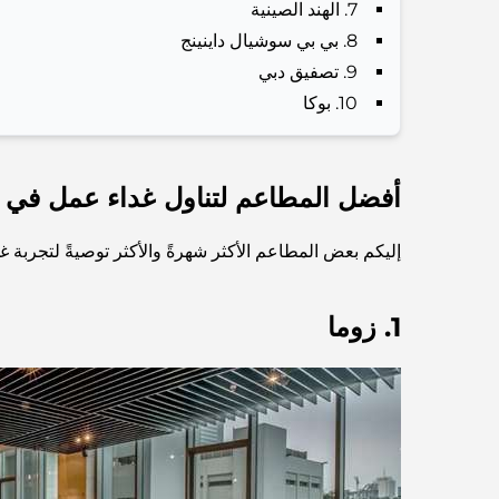
7. الهند الصينية
8. بي بي سوشيال داينينج
9. تصفيق دبي
10. بوكا
أفضل المطاعم لتناول غداء عمل في م
إليكم بعض المطاعم الأكثر شهرةً والأكثر توصيةً لتجربة غد
1. زوما