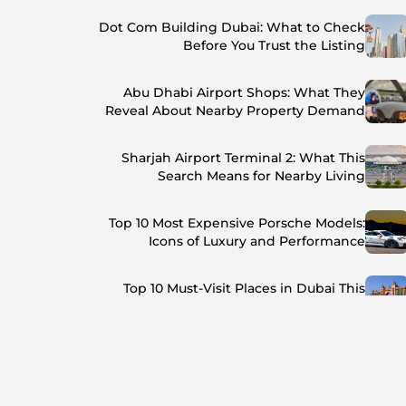
Dot Com Building Dubai: What to Check
Before You Trust the Listing
Abu Dhabi Airport Shops: What They
Reveal About Nearby Property Demand
Sharjah Airport Terminal 2: What This
Search Means for Nearby Living
Top 10 Most Expensive Porsche Models:
Icons of Luxury and Performance
Top 10 Must-Visit Places in Dubai This
Summer: Beat the Heat in Style
Top 7 Busiest Airports in the World: Hub of
Global Travel