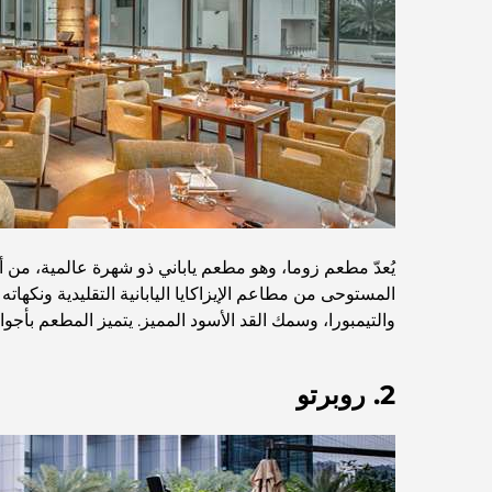
يُعدّ مطعم زوما، وهو مطعم ياباني ذو شهرة عالمية، من
المستوحى من مطاعم الإيزاكايا اليابانية التقليدية ونكها
والتيمبورا، وسمك القد الأسود المميز. يتميز المطعم بأجواء
2. روبرتو