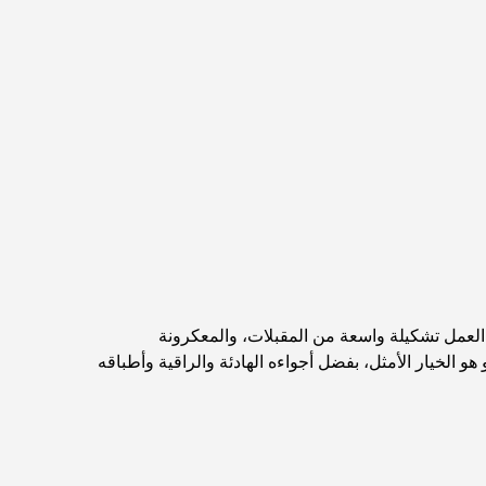
مطاعم دبي الحائزة على نجمة ميشلان: جولة مغامرة
لعشاق الطعام
استكشاف مطاعم جميرا جولف إستيتس: دليل الطهي
Dubai Horse Racing: Where Tradition Meets
Global Competition
المقاهي في نخلة جميرا: دليل لأفضل أماكن القهوة
وأسلوب الحياة في الجزيرة
 العمل تشكيلة واسعة من المقبلات، والمعكرونة
أفضل وجبات الإفطار في دبي: اختياراتي المفضلة لعام
2026
هو الخيار الأمثل، بفضل أجواءه الهادئة والراقية وأطباقه
كيفية الحصول على قرض عقاري في دبي: الدليل
الشامل