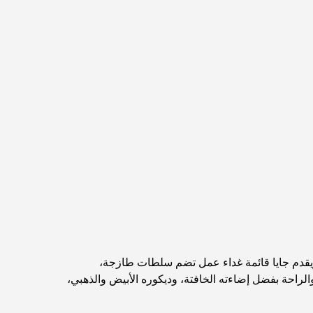
مخطط تلال الغاف الرئيسي: معيار جديد للحياة المتكاملة
في دبي
منازل متوافقة مع مبادئ فاستو: دليل عملي لتحقيق
التوازن والانسجام
أفضل شركات تنسيق الحدائق في دبي: تحويل
المساحات الخارجية
أفضل شركات نقل الأثاث في دبي: دليل شامل
نخلة جبل علي مقابل نخلة جميرا: مقارنة واضحة
لمشتري العقارات الأذكياء
 ويقدم جايا قائمة غداء عمل تضم سلطات طازجة،
اكتشف جزيرة القمر في دبي: دليلك الأمثل
لراحة بفضل إضاءته الخافتة، وديكوره الأبيض والذهبي،