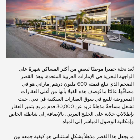
أفضل المقاهي في دبي بإطلالة خلابة: مزيج مثالي من المذاق
الرائع والمناظر الطبيعية الساحرة
مطاعم بإطلالة على برج العرب: تجربة طعام استثنائية في دبي
دليل شامل لأندية شاطئ نخلة جميرا لعام 2026
تُعد نخلة جميرا موطنًا لبعضٍ من أكثر المساكن شهرةً على
الواجهة البحرية في الإمارات العربية المتحدة، وهذا القصر
المطاعم الإيطالية في وسط مدينة دبي: تذوق إيطاليا في قلب
الضخم الذي تبلغ قيمته 600 مليون درهم إماراتي هو في
المدينة
مصافِّها. غالبًا ما تُوصف هذه الفيلا بأنها من أغلى العقارات
المعروضة للبيع في سوق العقارات السكنية في دبي، حيث
أفضل 7 نوادي رياضية في دبي هيلز: اللياقة البدنية في أبهى
تشغل مساحةً مذهلةً تزيد عن 30,000 قدم مربع. يتميز العقار
صورها
بإطلالاتٍ خلابة على الخليج العربي، بالإضافة إلى شاطئه الخاص
وإمكانية الوصول المباشر إلى المياه.
الدليل الأمثل لمطاعم الطعام الفاخر في نخلة جميرا
ما يجعل هذا القصر مذهلاً بشكلٍ استثنائي هو كيفية جمعه بين