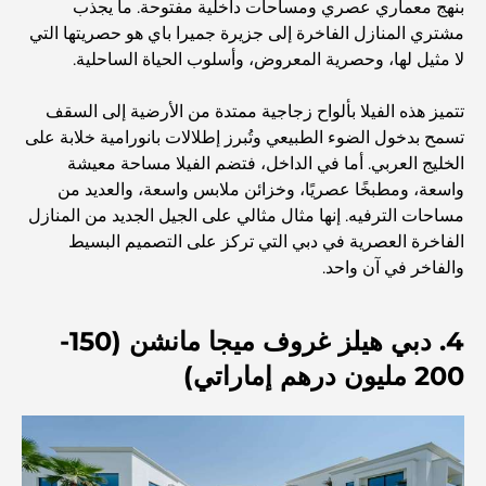
بنهج معماري عصري ومساحات داخلية مفتوحة. ما يجذب
مشتري المنازل الفاخرة إلى جزيرة جميرا باي هو حصريتها التي
منازل متوافقة مع مبادئ فاستو: دليل عملي لتحقيق التوازن
لا مثيل لها، وحصرية المعروض، وأسلوب الحياة الساحلية.
والانسجام
تتميز هذه الفيلا بألواح زجاجية ممتدة من الأرضية إلى السقف
أفضل شركات تنسيق الحدائق في دبي: تحويل المساحات
تسمح بدخول الضوء الطبيعي وتُبرز إطلالات بانورامية خلابة على
الخارجية
الخليج العربي. أما في الداخل، فتضم الفيلا مساحة معيشة
واسعة، ومطبخًا عصريًا، وخزائن ملابس واسعة، والعديد من
مساحات الترفيه. إنها مثال مثالي على الجيل الجديد من المنازل
أفضل شركات نقل الأثاث في دبي: دليل شامل
الفاخرة العصرية في دبي التي تركز على التصميم البسيط
والفاخر في آن واحد.
نخلة جبل علي مقابل نخلة جميرا: مقارنة واضحة لمشتري
العقارات الأذكياء
4. دبي هيلز غروف ميجا مانشن (150-
200 مليون درهم إماراتي)
اكتشف جزيرة القمر في دبي: دليلك الأمثل
استكشاف المواقع التاريخية في دبي: رحلة عبر الزمن