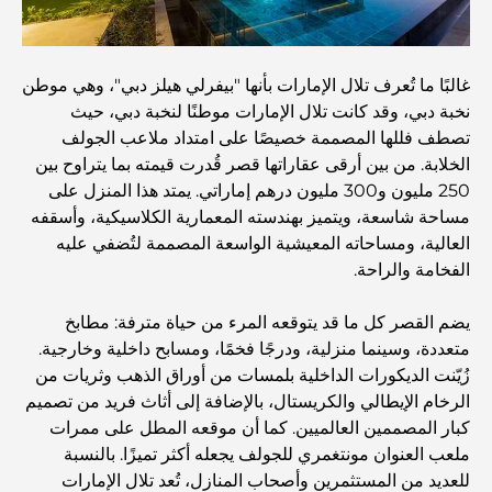
اكتشف ممشى نخلة جميرا: جولة بين الفخامة والإطلالات الخلابة
غالبًا ما تُعرف تلال الإمارات بأنها "بيفرلي هيلز دبي"، وهي موطن
أفضل المناطق للسكن في دبي مع العائلة: اكتشف أفضل
الخيارات
نخبة دبي، وقد كانت تلال الإمارات موطنًا لنخبة دبي، حيث
تصطف فللها المصممة خصيصًا على امتداد ملاعب الجولف
الخلابة. من بين أرقى عقاراتها قصر قُدرت قيمته بما يتراوح بين
فنادق الخمس نجوم في دبي: فخامة لا مثيل لها لكل مسافر
250 مليون و300 مليون درهم إماراتي. يمتد هذا المنزل على
مساحة شاسعة، ويتميز بهندسته المعمارية الكلاسيكية، وأسقفه
العالية، ومساحاته المعيشية الواسعة المصممة لتُضفي عليه
أشياء يمكنك القيام بها في وسط مدينة دبي: دليلك الشامل
الفخامة والراحة.
يضم القصر كل ما قد يتوقعه المرء من حياة مترفة: مطابخ
أفضل أماكن الإفطار في دبي: أفضل 7 أماكن لا تُضاهى لتجربة
إفطار رمضاني لا يُنسى
متعددة، وسينما منزلية، ودرجًا فخمًا، ومسابح داخلية وخارجية.
زُيّنت الديكورات الداخلية بلمسات من أوراق الذهب وثريات من
الرخام الإيطالي والكريستال، بالإضافة إلى أثاث فريد من تصميم
المقاهي في منطقة الخليج التجاري: مزيج مثالي من القهوة
والمجتمع
كبار المصممين العالميين. كما أن موقعه المطل على ممرات
ملعب العنوان مونتغمري للجولف يجعله أكثر تميزًا. بالنسبة
للعديد من المستثمرين وأصحاب المنازل، تُعد تلال الإمارات
مطاعم دبي الحائزة على نجمة ميشلان: جولة مغامرة لعشاق