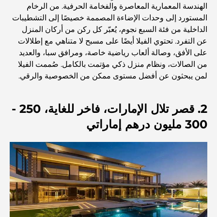
الهندسة المعمارية المعاصرة والفخامة الحرفية. من الرخام
اكتشف أفضل وجبة إفطار في منطقة الخليج التجاري، دبي
المستورد إلى وحدات الإضاءة المصممة خصيصًا إلى التشطيبات
الداخلية من فئة السبع نجوم، يُعبّر كل ركن من أركان المنزل
عن التفرد. تحتوي الفيلا أيضًا على مسبح لا متناهي مع إطلالات
المستشفيات الحكومية في دبي: رعاية صحية شاملة للجميع
على الأفق، وصالة ألعاب رياضية خاصة، ومرافق سبا، والعديد
من الصالات، ونظام منزل ذكي مؤتمت بالكامل. صُممت الفيلا
لمن يبحثون عن أفضل مستوى ممكن من الخصوصية والرقي.
أغلى سيارة لامبورغيني على الإطلاق: قائمة هواة الجمع
2. قصر تلال الإمارات، فاخر للغاية، 250 -
أغلى مدارس جيمس في دبي: دليل شامل للآباء
300 مليون درهم إماراتي
أفضل المدارس القريبة من داماك هيلز 2: دليل للعائلات
أفضل المطاعم الهندية في دبي: رحلة طهي