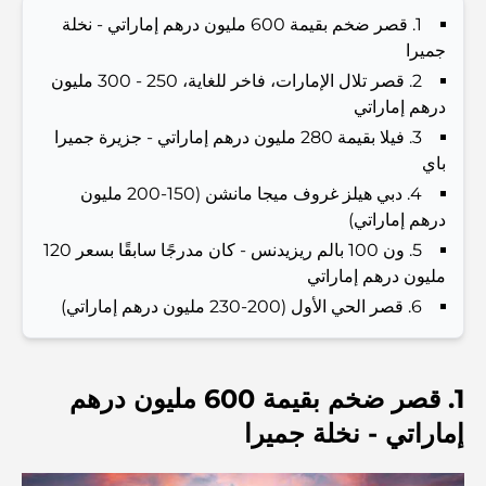
Investors and Residents
1. قصر ضخم بقيمة 600 مليون درهم إماراتي - نخلة
جميرا
Best Schools in Downtown Dubai: A Guide for
Families
2. قصر تلال الإمارات، فاخر للغاية، 250 - 300 مليون
درهم إماراتي
3. فيلا بقيمة 280 مليون درهم إماراتي - جزيرة جميرا
أشياء يمكنك القيام بها في دبي خلال فصل الصيف: دليلك الأمثل
للتغلب على الحرارة
باي
4. دبي هيلز غروف ميجا مانشن (150-200 مليون
درهم إماراتي)
أفضل الهدايا الفاخرة للرجال: أفكار هدايا مميزة وخالدة
5. ون 100 بالم ريزيدنس - كان مدرجًا سابقًا بسعر 120
مليون درهم إماراتي
Best Hotels in Business Bay, Dubai: Your Ultimate
6. قصر الحي الأول (200-230 مليون درهم إماراتي)
Guide
المدارس القريبة من نخلة جميرا: دليل شامل للعائلات
1. قصر ضخم بقيمة 600 مليون درهم
إماراتي - نخلة جميرا
Dubai Vision 2040 - Green Living, Scenic Routes
and a Smarter Metro Network