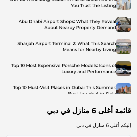
You Trust the Listing
Abu Dhabi Airport Shops: What They Reveal
About Nearby Property Demand
Sharjah Airport Terminal 2: What This Search
Means for Nearby Living
Top 10 Most Expensive Porsche Models: Icons of
Luxury and Performance
Top 10 Must-Visit Places in Dubai This Summer:
Beat the Heat in Style
قائمة أغلى 6 منازل في دبي
Top 7 Busiest Airports in the World: Hub of Global
Travel
إليكم أغلى 6 منازل في دبي.
Abu Dhabi vs Dubai: A Practical Comparison for