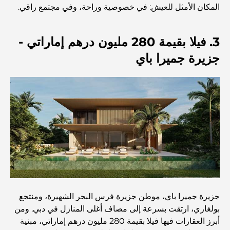
الطعام
المكان الأمثل للعيش: في خصوصية وراحة، وفي مجتمع راقي.
استكشاف مطاعم جميرا جولف إستيتس: دليل الطهي
3. فيلا بقيمة 280 مليون درهم إماراتي -
جزيرة جميرا باي
Dubai Horse Racing: Where Tradition Meets
Global Competition
المقاهي في نخلة جميرا: دليل لأفضل أماكن القهوة وأسلوب
الحياة في الجزيرة
أفضل وجبات الإفطار في دبي: اختياراتي المفضلة لعام 2026
كيفية الحصول على قرض عقاري في دبي: الدليل الشامل
جزيرة جميرا باي، موطن جزيرة فرس البحر الشهيرة، ومنتجع
بولغاري، ارتقت بسرعة إلى مصاف أغلى المنازل في دبي. ومن
مخطط تلال الغاف الرئيسي: معيار جديد للحياة المتكاملة في
أبرز العقارات فيها فيلا بقيمة 280 مليون درهم إماراتي، مبنية
دبي