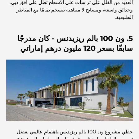
العديد من الفلل على تراسات على الأسطح تطل على أفق دبي،
أفضل مطاعم شرائح اللحم في دبي: دليل لعشاق اللحوم
وحدائق واسعة، ومسابح لا متناهية تنسجم تمامًا مع المناظر
الطبيعية.
أغلى دولة في العالم: تصنيف عالمي لتكاليف المعيشة
5. ون 100 بالم ريزيدنس - كان مدرجًا
سابقًا بسعر 120 مليون درهم إماراتي
دليل صالات الرياضة في داماك هيلز: أفضل خيارات اللياقة
البدنية في المنطقة المحيطة
أفضل مراكز التسوق في دبي للتسوق والترفيه
أنشطة يمكنك القيام بها في مركز دبي المالي العالمي:
استكشف أكثر مناطق دبي حيوية
بطاقات الائتمان في الإمارات العربية المتحدة: دليل شامل
للإنفاق الذكي
حظي مشروع ون 100 بالم ريزيدنس باهتمام عالمي بفضل
مستشفى في مركز دبي المالي العالمي: رعاية طبية عالمية