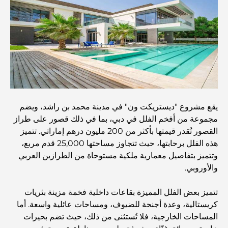
مطعم دار أوبرا دبي: حيث يلتقي الطعام الفاخر بالثقافة
أغلى ماركات البدلات التي تُعرّف مفهوم الخياطة الفاخرة
مطاعم شاطئ J1: وجهة دبي الجديدة لتناول الطعام الفاخر
يقع مشروع "ديستريكت ون" في مدينة محمد بن راشد، ويضم
مجموعة من أفخم الفلل في دبي، بما في ذلك قصور على طراز
القصور تُقدر قيمتها بأكثر من 200 مليون درهم إماراتي. تتميز
أغلى ساعات رولكس التي بيعت على الإطلاق
هذه الفلل برحابتها، حيث تتجاوز مساحتها 25,000 قدم مربع،
وتتميز بتفاصيل معمارية ملكية مستوحاة من الطرازين العربي
والأوروبي.
حضانة أطفال في دبي هيلز: دليل للآباء
تتميز بعض الفلل المميزة بقاعات داخلية فخمة مزينة بثريات
كريستالية، وعدة أجنحة للضيوف، ومساحات عائلية واسعة. أما
أفضل المقاهي في وسط مدينة دبي: دليل شامل لعشاق القهوة
المساحات الخارجية، فلا تُستثنى من ذلك، حيث تضم بحيرات