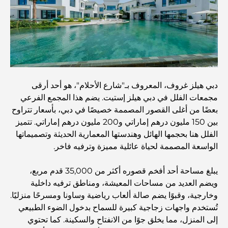
أفضل 7 مطاعم في خور دبي لتناول الطعام فيها
أفضل المدارس في دبي مارينا: دليل مناسب للعائلات
دبي هيلز غروف، المعروف بـ"شارع الأحلام"، هو أحد أرقى
مطاعم في دبي هيلز: أفضل أماكن تناول الطعام في مركز متنامٍ
مجمعات الفلل في دبي هيلز إستيت. يضم هذا المجمع الفرعي
بعضًا من أغلى القصور المصممة خصيصًا في دبي، بأسعار تتراوح
بين 150 مليون درهم إماراتي و200 مليون درهم إماراتي. تتميز
أفضل ملاعب الجولف للبطولات في دبي
الفلل هنا بحجمها الهائل وهندستها المعمارية الحديثة وتصميماتها
الواسعة المصممة لحياة عائلية مميزة وترفيه فاخر.
المجتمعات السكنية المطلة على الواجهة البحرية في دبي: حياة
يبلغ مساحة أحد أفخم قصوره أكثر من 35,000 قدم مربع،
فاخرة على شاطئ البحر
ويضم العديد من مساحات المعيشة، ومناطق ترفيه داخلية
وخارجية، وقبوًا يضم صالة ألعاب رياضية وساونا ومسرحًا منزليًا.
أفضل البنوك في دبي للمقيمين الأجانب: دليل مصرفي شامل
تُستخدم واجهات زجاجية كبيرة للسماح بدخول الضوء الطبيعي
إلى المنزل، مما يخلق جوًا من الانفتاح والسكينة. كما تحتوي