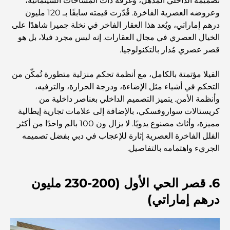
تصميمه الداخلي المذهل، وغرفه ذات المساحات السينمائية،
المستوى في دبي
وعروضه العصرية الفاخرة. قُدّرت قيمته سابقًا بـ 120 مليون
درهم إماراتي، ويُعد هذا العقار الفاخر في نخلة جميرا شاهدًا على
صالات رياضية في مركز دبي المالي العالمي: حيث يلتقي اللياقة
الخيال العصري في مجال العقارات. إنه ليس مجرد فيلا، بل هو
البدنية بأسلوب حياة الأعمال
قصر عصري مُدار بالتكنولوجيا.
الفيلا مؤتمتة بالكامل، مع أنظمة تحكم منزلية متطورة تُمكّن من
أندر سيارة في العالم: أساطير السيارات التي لا تُقدر بثمن
التحكم في أشياء مثل الإضاءة، ودرجة الحرارة، والترفيه،
وأنظمة الأمن. يتميز التصميم الداخلي بعناصر داخلية من
منصات التداول في الإمارات العربية المتحدة: دليل للمستثمرين
كريستالات سواروفسكي، بالإضافة إلى علامات تجارية إيطالية
العصريين
مميزة، وأثاث مصنوع يدويًا. لا يزال ون 100 بالم واحدًا من أكثر
الفلل الفاخرة العصرية إثارة للإعجاب في دبي بفضل تصميمه
الجريء واهتمامه بالتفاصيل.
نادي شاطئ العائلة في دبي: حيث يلتقي المرح بالاسترخاء
6. قصر الحي الأول (200-230 مليون
أفضل مدارس البكالوريا الدولية في دبي: دليل شامل لأولياء
الأمور
درهم إماراتي)
المخطط الرئيسي لتلال دبي: رؤية للحياة المجتمعية العصرية