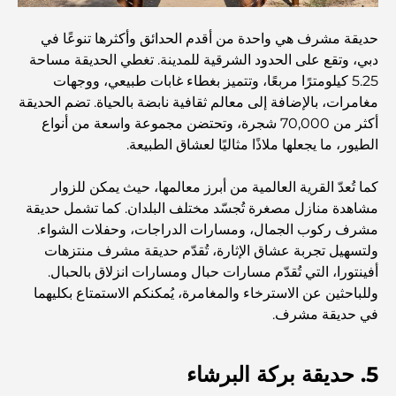
دبي
حديقة مشرف هي واحدة من أقدم الحدائق وأكثرها تنوعًا في
منازل متوافقة مع مبادئ فاستو: دليل عملي لتحقيق التوازن
دبي، وتقع على الحدود الشرقية للمدينة. تغطي الحديقة مساحة
والانسجام
5.25 كيلومترًا مربعًا، وتتميز بغطاء غابات طبيعي، ووجهات
مغامرات، بالإضافة إلى معالم ثقافية نابضة بالحياة. تضم الحديقة
أفضل شركات تنسيق الحدائق في دبي: تحويل المساحات
أكثر من 70,000 شجرة، وتحتضن مجموعة واسعة من أنواع
الخارجية
الطيور، ما يجعلها ملاذًا مثاليًا لعشاق الطبيعة.
أفضل شركات نقل الأثاث في دبي: دليل شامل
كما تُعدّ القرية العالمية من أبرز معالمها، حيث يمكن للزوار
مشاهدة منازل مصغرة تُجسّد مختلف البلدان. ​​كما تشمل حديقة
مشرف ركوب الجمال، ومسارات الدراجات، وحفلات الشواء.
نخلة جبل علي مقابل نخلة جميرا: مقارنة واضحة لمشتري
ولتسهيل تجربة عشاق الإثارة، تُقدّم حديقة مشرف منتزهات
العقارات الأذكياء
أفينتورا، التي تُقدّم مسارات حبال ومسارات انزلاق بالحبال.
وللباحثين عن الاسترخاء والمغامرة، يُمكنكم الاستمتاع بكليهما
اكتشف جزيرة القمر في دبي: دليلك الأمثل
في حديقة مشرف.
5. حديقة بركة البرشاء
استكشاف المواقع التاريخية في دبي: رحلة عبر الزمن