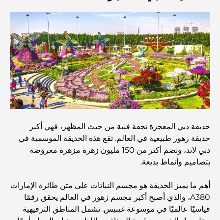
اكتشف أفضل وجبة إفطار في منطقة الخليج التجاري، دبي
المستشفيات الحكومية في دبي: رعاية صحية شاملة للجميع
أغلى سيارة لامبورغيني على الإطلاق: قائمة هواة الجمع
أغلى مدارس جيمس في دبي: دليل شامل للآباء
حديقة دبي المعجزة تحفة فنية من حيث المظهر، فهي أكبر
حديقة زهور طبيعية في العالم. تقع هذه الحديقة الموسمية في
دبي لاند، وتضم أكثر من 150 مليون زهرة مزهرة معروضة
أفضل المدارس القريبة من داماك هيلز 2: دليل للعائلات
بتصاميم وأنماط بديعة.
أهم ما يميز الحديقة هو مجسم النباتات على متن طائرة الإمارات
أفضل المطاعم الهندية في دبي: رحلة طهي
A380، والذي أصبح أكبر مجسم زهور في العالم يحقق رقمًا
قياسيًا عالميًا في موسوعة غينيس. تشمل المناطق الترفيهية