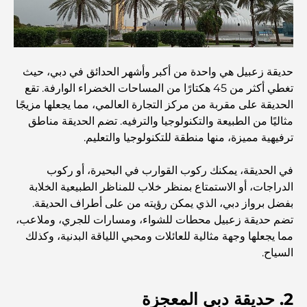
أفضل المقاهي في دبي بإطلالة خلابة: مزيج مثالي من المذاق
الرائع والمناظر الطبيعية الساحرة
حديقة زعبيل هي واحدة من أكبر وأشهر الحدائق في دبي، حيث
مطاعم بإطلالة على برج العرب: تجربة طعام استثنائية في دبي
تغطي أكثر من 45 هكتارًا من المساحات الخضراء الوارفة. تقع
الحديقة على مقربة من مركز التجارة العالمي، مما يجعلها مزيجًا
مثاليًا من الطبيعة والتكنولوجيا والترفيه. تضم الحديقة مناطق
دليل شامل لأندية شاطئ نخلة جميرا لعام 2026
ترفيهية مميزة، منها منطقة للتكنولوجيا والتعليم.
في الحديقة، يمكنك ركوب القوارب في البحيرة، أو ركوب
المطاعم الإيطالية في وسط مدينة دبي: تذوق إيطاليا في قلب
الدراجات، أو الاستمتاع بمنظر خلاب للمناظر الطبيعية الخلابة
المدينة
بفضل برواز دبي، الذي يمكن رؤيته من على أطراف الحديقة.
تضم حديقة زعبيل محطات للشواء، ومسارات للجري، وملاعب،
أفضل 7 نوادي رياضية في دبي هيلز: اللياقة البدنية في أبهى
مما يجعلها وجهة مثالية للعائلات ومحبي اللياقة البدنية، وكذلك
صورها
السياح.
الدليل الأمثل لمطاعم الطعام الفاخر في نخلة جميرا
2. حديقة دبي المعجزة