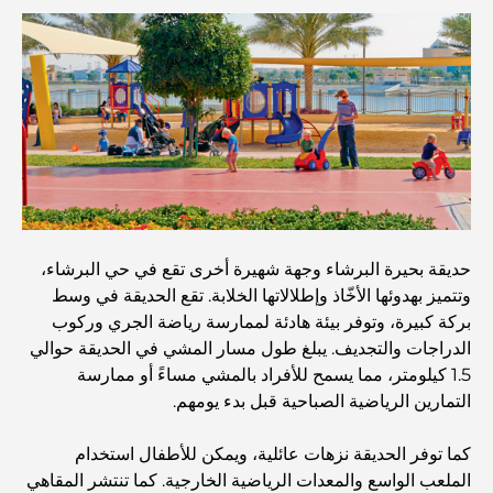
أفضل 7 مطاعم في خور دبي لتناول الطعام فيها
أفضل المدارس في دبي مارينا: دليل مناسب للعائلات
مطاعم في دبي هيلز: أفضل أماكن تناول الطعام في مركز متنامٍ
حديقة بحيرة البرشاء وجهة شهيرة أخرى تقع في حي البرشاء،
أفضل ملاعب الجولف للبطولات في دبي
وتتميز بهدوئها الأخّاذ وإطلالاتها الخلابة. تقع الحديقة في وسط
بركة كبيرة، وتوفر بيئة هادئة لممارسة رياضة الجري وركوب
الدراجات والتجديف. يبلغ طول مسار المشي في الحديقة حوالي
المجتمعات السكنية المطلة على الواجهة البحرية في دبي: حياة
1.5 كيلومتر، مما يسمح للأفراد بالمشي مساءً أو ممارسة
فاخرة على شاطئ البحر
التمارين الرياضية الصباحية قبل بدء يومهم.
أفضل البنوك في دبي للمقيمين الأجانب: دليل مصرفي شامل
كما توفر الحديقة نزهات عائلية، ويمكن للأطفال استخدام
الملعب الواسع والمعدات الرياضية الخارجية. كما تنتشر المقاهي