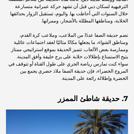
مستشفى في مركز دبي المالي العالمي: رعاية طبية عالمية
الترفيهية لسكان دبي قبل أن تشهد حركة عمرانية متسارعة
المستوى في دبي
خلال السنوات التي أحاطت بها. واليوم، تستقبل الزوار بحدائقها
الخلابة، ومناطقها المظللة بالأشجار، وممراتها.
صالات رياضية في مركز دبي المالي العالمي: حيث يلتقي اللياقة
البدنية بأسلوب حياة الأعمال
تضم حديقة الصفا عددًا من الملاعب، وملاعب كرة القدم،
ومناطق الشواء، ما يجعلها مكانًا مثاليًا لعقد اجتماعات عائلية
أندر سيارة في العالم: أساطير السيارات التي لا تُقدر بثمن
وممارسة بعض الألعاب. تتميز الحديقة بموقع استراتيجي ممتاز
يتيح الاستمتاع بإطلالات خلابة على برج خليفة وأفق المدينة.
سواء كنت تمارس رياضة الجري على طول القناة أو تتوقف في
منصات التداول في الإمارات العربية المتحدة: دليل للمستثمرين
المروج الخضراء، فإن حديقة الصفا ملاذ حضري يجمع بين
العصريين
الخضرة وإطلالة رائعة على المدينة.
نادي شاطئ العائلة في دبي: حيث يلتقي المرح بالاسترخاء
7. حديقة شاطئ الممزر
أفضل مدارس البكالوريا الدولية في دبي: دليل شامل لأولياء
الأمور