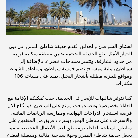
المخطط الرئيسي لتلال دبي: رؤية للحياة المجتمعية العصرية
مطعم دار أوبرا دبي: حيث يلتقي الطعام الفاخر بالثقافة
أغلى ماركات البدلات التي تُعرّف مفهوم الخياطة الفاخرة
لعشاق الشواطئ والحدائق، تُقدم حديقة شاطئ الممزر في دبي
الخيار الأمثل. تقع الحديقة الضخمة ضمن منطقة سكنية قريبة
من حدود الشارقة، وتتميز بمساحات خضراء، بالإضافة إلى
مطاعم شاطئ J1: وجهة دبي الجديدة لتناول الطعام الفاخر
شواطئ رملية ومسابح. تضم خمسة شواطئ، ومناطق للشواء،
ومواقع للتنزه، مظللة بأشجار النخيل، تمتد على مساحة 106
هكتارات.
أغلى ساعات رولكس التي بيعت على الإطلاق
كما تتوفر شاليهات للإيجار في الحديقة، حيث يُمكنكم الإقامة مع
العائلة بخصوصية وقضاء وقت ممتع على الشاطئ. كما تُتاح لكم
حضانة أطفال في دبي هيلز: دليل للآباء
فرصة استئجار الدراجات الهوائية، وممارسة الرياضات المائية،
والاسترخاء على شاطئ البحر. ويشرف فريق من المنقذين على
مناطق السباحة الداخلية ومناطق لعب الأطفال المُخصصة، مما
أفضل المقاهي في وسط مدينة دبي: دليل شامل لعشاق القهوة
يجعل حديقة شاطئ الممزر وجهة سياحية مثالية ومفضلة لقضاء