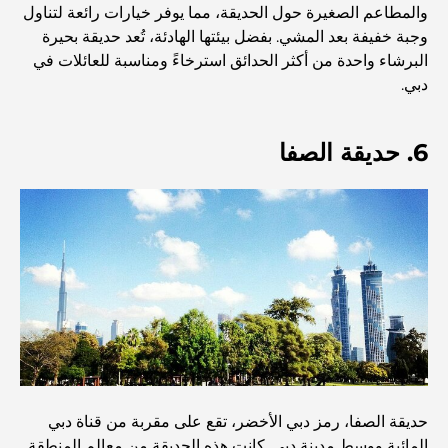
والمطاعم الصغيرة حول الحديقة، مما يوفر خيارات رائعة لتناول
أفضل مطاعم شرائح اللحم في دبي: دليل لعشاق اللحوم
وجبة خفيفة بعد المشي. بفضل بيئتها الهادئة، تُعد حديقة بحيرة
البرشاء واحدة من أكثر الحدائق استرخاءً ومناسبة للعائلات في
دبي.
أغلى دولة في العالم: تصنيف عالمي لتكاليف المعيشة
6. حديقة الصفا
دليل صالات الرياضة في داماك هيلز: أفضل خيارات اللياقة
البدنية في المنطقة المحيطة
أفضل مراكز التسوق في دبي للتسوق والترفيه
أنشطة يمكنك القيام بها في مركز دبي المالي العالمي:
استكشف أكثر مناطق دبي حيوية
بطاقات الائتمان في الإمارات العربية المتحدة: دليل شامل
للإنفاق الذكي
حديقة الصفا، رمز دبي الأخضر، تقع على مقربة من قناة دبي
المائية ووسط مدينة دبي. كانت هذه الحديقة من معالم المنطقة