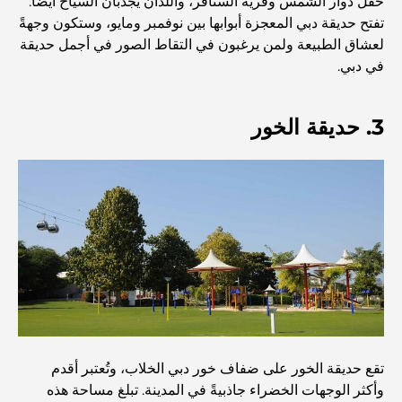
حقل دوار الشمس وقرية السنافر، واللذان يجذبان السياح أيضًا.
اكتشف ممشى نخلة جميرا: جولة بين الفخامة والإطلالات الخلابة
تفتح حديقة دبي المعجزة أبوابها بين نوفمبر ومايو، وستكون وجهةً
لعشاق الطبيعة ولمن يرغبون في التقاط الصور في أجمل حديقة
في دبي.
أفضل المناطق للسكن في دبي مع العائلة: اكتشف أفضل
الخيارات
3. حديقة الخور
فنادق الخمس نجوم في دبي: فخامة لا مثيل لها لكل مسافر
أشياء يمكنك القيام بها في وسط مدينة دبي: دليلك الشامل
أفضل أماكن الإفطار في دبي: أفضل 7 أماكن لا تُضاهى لتجربة
إفطار رمضاني لا يُنسى
المقاهي في منطقة الخليج التجاري: مزيج مثالي من القهوة
والمجتمع
تقع حديقة الخور على ضفاف خور دبي الخلاب، وتُعتبر أقدم
وأكثر الوجهات الخضراء جاذبيةً في المدينة. تبلغ مساحة هذه
مطاعم دبي الحائزة على نجمة ميشلان: جولة مغامرة لعشاق