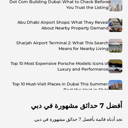
Dot Com Building Dubai: What to Check Before
You Trust the Listing
Abu Dhabi Airport Shops: What They Reveal
About Nearby Property Demand
Sharjah Airport Terminal 2: What This Search
Means for Nearby Living
Top 10 Most Expensive Porsche Models: Icons of
Luxury and Performance
Top 10 Must-Visit Places in Dubai This Summer:
Beat the Heat in Style
أفضل 7 حدائق مشهورة في دبي
Top 7 Busiest Airports in the World: Hub of Global
Travel
تجد أدناه قائمة بأفضل 7 حدائق مشهورة في دبي.
Abu Dhabi vs Dubai: A Practical Comparison for