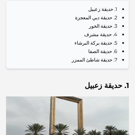
Investors and Residents
1. حديقة زعبيل
2. حديقة دبي المعجزة
Best Schools in Downtown Dubai: A Guide for
Families
3. حديقة الخور
4. حديقة مشرف
أشياء يمكنك القيام بها في دبي خلال فصل الصيف: دليلك الأمثل
5. حديقة بركة البرشاء
للتغلب على الحرارة
6. حديقة الصفا
7. حديقة شاطئ الممزر
أفضل الهدايا الفاخرة للرجال: أفكار هدايا مميزة وخالدة
1. حديقة زعبيل
Best Hotels in Business Bay, Dubai: Your Ultimate
Guide
المدارس القريبة من نخلة جميرا: دليل شامل للعائلات
Dubai Vision 2040 - Green Living, Scenic Routes
and a Smarter Metro Network