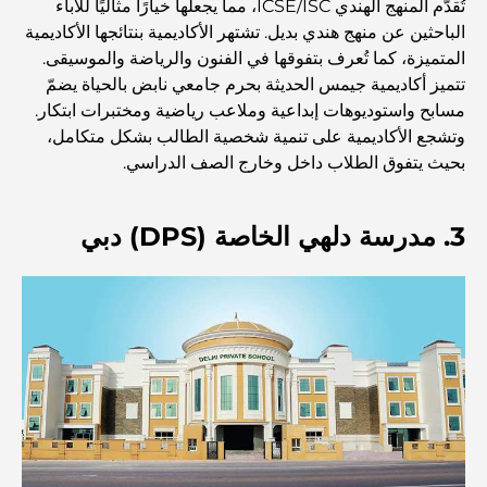
تُقدّم المنهج الهندي ICSE/ISC، مما يجعلها خيارًا مثاليًا للآباء
الباحثين عن منهج هندي بديل. تشتهر الأكاديمية بنتائجها الأكاديمية
اكتشف ممشى نخلة جميرا: جولة بين الفخامة والإطلالات الخلابة
المتميزة، كما تُعرف بتفوقها في الفنون والرياضة والموسيقى.
تتميز أكاديمية جيمس الحديثة بحرم جامعي نابض بالحياة يضمّ
مسابح واستوديوهات إبداعية وملاعب رياضية ومختبرات ابتكار.
أفضل المناطق للسكن في دبي مع العائلة: اكتشف أفضل
وتشجع الأكاديمية على تنمية شخصية الطالب بشكل متكامل،
الخيارات
بحيث يتفوق الطلاب داخل وخارج الصف الدراسي.
فنادق الخمس نجوم في دبي: فخامة لا مثيل لها لكل مسافر
3. مدرسة دلهي الخاصة (DPS) دبي
أشياء يمكنك القيام بها في وسط مدينة دبي: دليلك الشامل
أفضل أماكن الإفطار في دبي: أفضل 7 أماكن لا تُضاهى لتجربة
إفطار رمضاني لا يُنسى
المقاهي في منطقة الخليج التجاري: مزيج مثالي من القهوة
والمجتمع