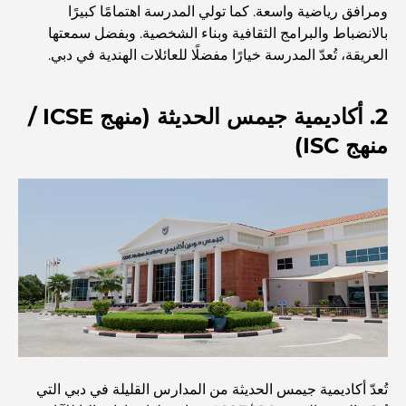
ومرافق رياضية واسعة. كما تولي المدرسة اهتمامًا كبيرًا
بالانضباط والبرامج الثقافية وبناء الشخصية. وبفضل سمعتها
العريقة، تُعدّ المدرسة خيارًا مفضلًا للعائلات الهندية في دبي.
اكتشف أفضل وجبة إفطار في منطقة الخليج التجاري، دبي
2. أكاديمية جيمس الحديثة (منهج ICSE /
المستشفيات الحكومية في دبي: رعاية صحية شاملة للجميع
منهج ISC)
أغلى سيارة لامبورغيني على الإطلاق: قائمة هواة الجمع
أغلى مدارس جيمس في دبي: دليل شامل للآباء
أفضل المدارس القريبة من داماك هيلز 2: دليل للعائلات
أفضل المطاعم الهندية في دبي: رحلة طهي
تُعدّ أكاديمية جيمس الحديثة من المدارس القليلة في دبي التي