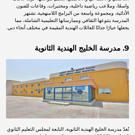
أفضل المقاهي في وسط مدينة دبي: دليل شامل لعشاق القهوة
واسعًا، وملاعب رياضية داخلية، ومختبرات، وقاعات للفنون
الأدائية، ومجموعة واسعة من البرامج اللامنهجية. تشتهر
المدرسة بتنوعها الثقافي وممارساتها التعليمية الشاملة، مما
أغلى سيارات مرسيدس التي تم تصنيعها على الإطلاق
يجعلها خيارًا جذابًا للعائلات الهندية المقيمة في مختلف أنحاء دبي.
الانتقال إلى دبي من أستراليا: دليل شامل للانتقال
9. مدرسة الخليج الهندية الثانوية
رحلة سفاري فاخرة ليلية في دبي: ملاذ فاخر
أغلى سيارات تسلا: الابتكار يلتقي بالأداء
مطاعم الوصل: أشهر أماكن تناول الطعام في دبي
تُعدّ مدرسة الخليج الهندية الثانوية، التابعة لمجلس التعليم الثانوي
أغنى عشر دول في العالم