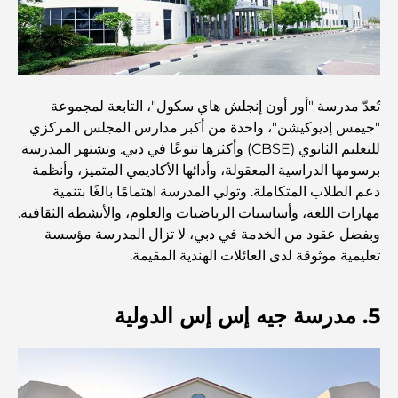
مخطط تلال الغاف الرئيسي: معيار جديد للحياة المتكاملة في
دبي
منازل متوافقة مع مبادئ فاستو: دليل عملي لتحقيق التوازن
والانسجام
تُعدّ مدرسة "أور أون إنجلش هاي سكول"، التابعة لمجموعة
"جيمس إديوكيشن"، واحدة من أكبر مدارس المجلس المركزي
أفضل شركات تنسيق الحدائق في دبي: تحويل المساحات
للتعليم الثانوي (CBSE) وأكثرها تنوعًا في دبي. وتشتهر المدرسة
الخارجية
برسومها الدراسية المعقولة، وأدائها الأكاديمي المتميز، وأنظمة
دعم الطلاب المتكاملة. وتولي المدرسة اهتمامًا بالغًا بتنمية
أفضل شركات نقل الأثاث في دبي: دليل شامل
مهارات اللغة، وأساسيات الرياضيات والعلوم، والأنشطة الثقافية.
وبفضل عقود من الخدمة في دبي، لا تزال المدرسة مؤسسة
تعليمية موثوقة لدى العائلات الهندية المقيمة.
نخلة جبل علي مقابل نخلة جميرا: مقارنة واضحة لمشتري
العقارات الأذكياء
5. مدرسة جيه إس إس الدولية
اكتشف جزيرة القمر في دبي: دليلك الأمثل