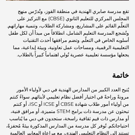
تقع مدرسة صابري الهندية في منطقة القوز، وتُدرّس منهج
العمارة العثمانية: إرث غني من الفن والثقافة والإمبراطورية
المجلس المركزي للتعليم الثانوي (CBSE) مع التركيز على
التعلّم القائم على المشاريع، ومشاركة الطلاب، وتنمية مهاراتهم.
وتُشجع المدرسة التعليم الشامل، انطلاقاً من مبدأ أن لكل طفل
كيف تختار مستشارًا ماليًا في دبي؟
أسلوبه الخاص في التعلّم. وتضم مرافقها أحدث التقنيات
التعليمية الرقمية، ومساحات عمل تعاونية، وبيئة إبداعية، مما
يجعلها مؤسسة تعليمية عصرية تُولي اهتماماً كبيراً بالطلاب.
أغلى الطائرات الخاصة: نظرة على عالم الرفاهية في عالم
الطيران للمليارديرات
خاتمة
أغلى خواتم الخطوبة في العالم
يُتيح العدد الكبير من المدارس الهندية في دبي لأولياء الأمور
مرونةً وراحةً في اختيار أفضل نظام تعليمي لأبنائهم. سواءً كنتم
المدارس الهندية في دبي: الدليل الأمثل للآباء
من أولياء أمور طلاب شهادة CBSE أو ICSE أو ISC، أو كنتم
تبحثون عن مدرسة ذات برامج STEM متميزة، أو مرافق فنية،
أو مدارس ذات قيم ثقافية راسخة، ستجدون في دبي ما يُناسب
Exploring The Most Iconic Landmarks In Abu
احتياجاتكم. تُوفر كل مدرسة من المدارس المذكورة بيئةً مُحفزةً،
Dhabi
تستند إلى النظام التعليمي الهندي، مع مراعاة المعايير العالمية