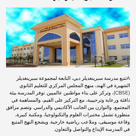
أفضل مطاعم شرائح اللحم في دبي: دليل لعشاق اللحوم
أغلى دولة في العالم: تصنيف عالمي لتكاليف المعيشة
دليل صالات الرياضة في داماك هيلز: أفضل خيارات اللياقة
البدنية في المنطقة المحيطة
Aتتبع مدرسة سبرينغديلز دبي، التابعة لمجموعة سبرينغديلز
أفضل مراكز التسوق في دبي للتسوق والترفيه
الشهيرة في الهند، منهج المجلس المركزي للتعليم الثانوي
(CBSE)، وتركز على بناء مواطنين عالميين. توفر المدرسة بيئة
دافئة ورعاية وترحيبية، مع التركيز على القيم، والمساهمة في
أنشطة يمكنك القيام بها في مركز دبي المالي العالمي:
المجتمع، والتوازن بين الجانب الأكاديمي والدراسي. وتضم مرافق
استكشف أكثر مناطق دبي حيوية
متطورة تشمل مختبرات العلوم والتكنولوجيا، ومكتبة كبيرة،
وقاعة موسيقى، وملاعب رياضية خارجية. ويشجع النهج المتبع
بطاقات الائتمان في الإمارات العربية المتحدة: دليل شامل
في المدرسة الإبداع والتواصل والتعاون.
للإنفاق الذكي