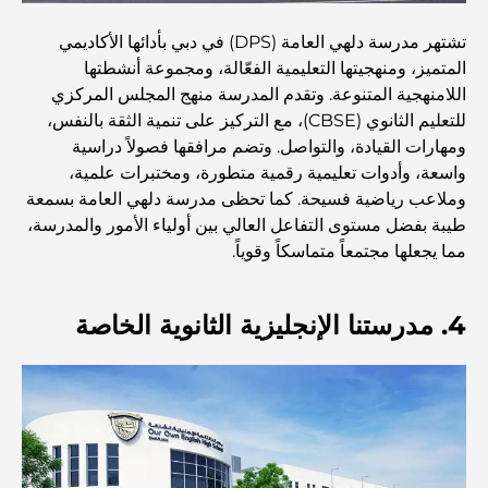
مطاعم دبي الحائزة على نجمة ميشلان: جولة مغامرة لعشاق
تشتهر مدرسة دلهي العامة (DPS) في دبي بأدائها الأكاديمي
الطعام
المتميز، ومنهجيتها التعليمية الفعّالة، ومجموعة أنشطتها
اللامنهجية المتنوعة. وتقدم المدرسة منهج المجلس المركزي
استكشاف مطاعم جميرا جولف إستيتس: دليل الطهي
للتعليم الثانوي (CBSE)، مع التركيز على تنمية الثقة بالنفس،
ومهارات القيادة، والتواصل. وتضم مرافقها فصولاً دراسية
واسعة، وأدوات تعليمية رقمية متطورة، ومختبرات علمية،
Dubai Horse Racing: Where Tradition Meets
وملاعب رياضية فسيحة. كما تحظى مدرسة دلهي العامة بسمعة
Global Competition
طيبة بفضل مستوى التفاعل العالي بين أولياء الأمور والمدرسة،
مما يجعلها مجتمعاً متماسكاً وقوياً.
المقاهي في نخلة جميرا: دليل لأفضل أماكن القهوة وأسلوب
الحياة في الجزيرة
4. مدرستنا الإنجليزية الثانوية الخاصة
أفضل وجبات الإفطار في دبي: اختياراتي المفضلة لعام 2026
كيفية الحصول على قرض عقاري في دبي: الدليل الشامل