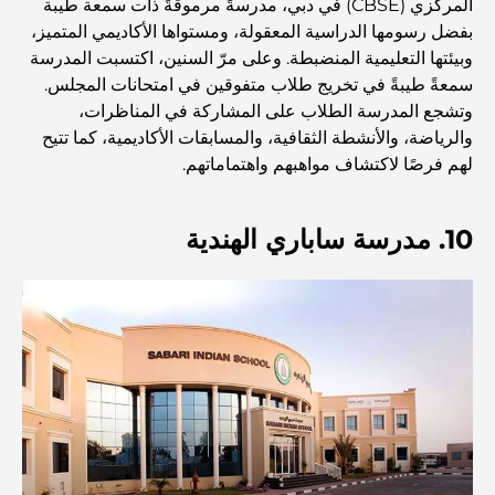
المركزي (CBSE) في دبي، مدرسةً مرموقةً ذات سمعة طيبة
بفضل رسومها الدراسية المعقولة، ومستواها الأكاديمي المتميز،
وبيئتها التعليمية المنضبطة. وعلى مرّ السنين، اكتسبت المدرسة
أنشطة يمكنك القيام بها مع الأطفال في دبي: دليل عائلي شامل
سمعةً طيبةً في تخريج طلاب متفوقين في امتحانات المجلس.
وتشجع المدرسة الطلاب على المشاركة في المناظرات،
والرياضة، والأنشطة الثقافية، والمسابقات الأكاديمية، كما تتيح
أفضل المنتجعات الشاطئية في دبي لقضاء عطلة فاخرة
لهم فرصًا لاكتشاف مواهبهم واهتماماتهم.
أماكن رومانسية في دبي للحظات لا تُنسى
10. مدرسة ساباري الهندية
أفضل إقامة محلية في دبي: أفضل الفنادق والمنتجعات
أفضل المطاعم لتناول غداء عمل في مركز دبي المالي العالمي
أغلى ماركات الملابس في العالم