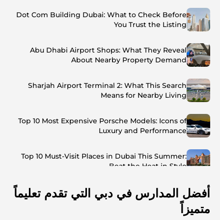
Dot Com Building Dubai: What to Check Before
You Trust the Listing
Abu Dhabi Airport Shops: What They Reveal
About Nearby Property Demand
Sharjah Airport Terminal 2: What This Search
Means for Nearby Living
Top 10 Most Expensive Porsche Models: Icons of
Luxury and Performance
Top 10 Must-Visit Places in Dubai This Summer:
Beat the Heat in Style
أفضل المدارس في دبي التي تقدم تعليماً
Top 7 Busiest Airports in the World: Hub of Global
Travel
متميزاً