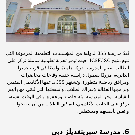
استكشاف المواقع التاريخية في دبي: رحلة عبر الزمن
أفضل 7 مطاعم في خور دبي لتناول الطعام فيها
أفضل المدارس في دبي مارينا: دليل مناسب للعائلات
تُعدّ مدرسة JSS الدولية من المؤسسات التعليمية المرموقة التي
تتبع منهج ICSE/ISC، حيث توفر تجربة تعليمية شاملة تركز على
مطاعم في دبي هيلز: أفضل أماكن تناول الطعام في مركز متنامٍ
الطالب. تضم المدرسة حرمًا جامعيًا واسعًا في قرية جميرا
الدائرية، مزودًا بفصول دراسية حديثة وقاعات محاضرات
ومرافق رياضية متطورة. وتشتهر JSS بدعمها الأكاديمي المتميز،
أفضل ملاعب الجولف للبطولات في دبي
وبرامجها الفعّالة لإشراك الطلاب، وأنشطتها التي تُنمّي مهاراتهم
القيادية. توفر المدرسة بيئة حاضنة ومحفزة، وفي الوقت نفسه،
تركز على الجانب الأكاديمي، لتمكين الطلاب من أن يصبحوا
المجتمعات السكنية المطلة على الواجهة البحرية في دبي: حياة
واثقين بأنفسهم ومستقلين.
فاخرة على شاطئ البحر
6. مدرسة سبرينغديلز دبي
أفضل البنوك في دبي للمقيمين الأجانب: دليل مصرفي شامل