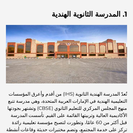
and a Smarter Metro Network
1. المدرسة الثانوية الهندية
أفضل المقاهي في دبي بإطلالة خلابة: مزيج مثالي من المذاق
الرائع والمناظر الطبيعية الساحرة
مطاعم بإطلالة على برج العرب: تجربة طعام استثنائية في دبي
دليل شامل لأندية شاطئ نخلة جميرا لعام 2026
المطاعم الإيطالية في وسط مدينة دبي: تذوق إيطاليا في قلب
المدينة
تُعدّ المدرسة الهندية الثانوية (IHS) من أقدم وأعرق المؤسسات
التعليمية الهندية في الإمارات العربية المتحدة، وهي مدرسة تتبع
أفضل 7 نوادي رياضية في دبي هيلز: اللياقة البدنية في أبهى
منهج المجلس المركزي للتعليم الثانوي (CBSE) وتشتهر بجودتها
صورها
الأكاديمية العالية وتربيتها القائمة على القيم. تأسست المدرسة
قبل أكثر من 60 عامًا، وتطورت لتصبح مؤسسة تعليمية رائدة
تركز على خدمة المجتمع، وتضم مختبرات حديثة وقاعات أنشطة
الدليل الأمثل لمطاعم الطعام الفاخر في نخلة جميرا