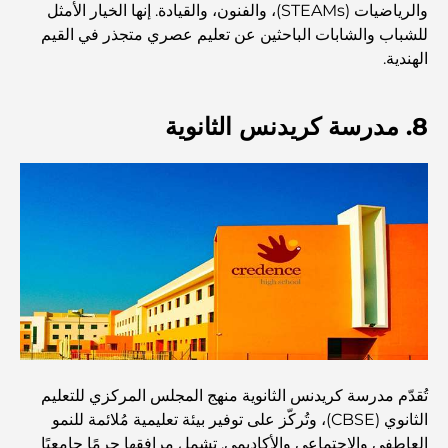
والرياضيات (STEAMs)، والفنون، والقيادة. إنها الخيار الأمثل
المخطط الرئيسي لتلال دبي: رؤية للحياة المجتمعية العصرية
للشباب والشابات الباحثين عن تعليم عصري متجذر في القيم
الهندية.
مطعم دار أوبرا دبي: حيث يلتقي الطعام الفاخر بالثقافة
8. مدرسة كريدنس الثانوية
أغلى ماركات البدلات التي تُعرّف مفهوم الخياطة الفاخرة
مطاعم شاطئ J1: وجهة دبي الجديدة لتناول الطعام الفاخر
أغلى ساعات رولكس التي بيعت على الإطلاق
حضانة أطفال في دبي هيلز: دليل للآباء
تُقدّم مدرسة كريدنس الثانوية منهج المجلس المركزي للتعليم
الثانوي (CBSE)، وتُركّز على توفير بيئة تعليمية مُلائمة للنمو
العاطفي والاجتماعي والأكاديمي. تشمل مرافقها حرمًا جامعيًا