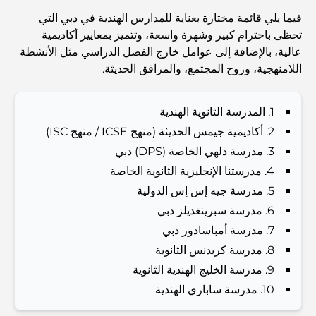
Abu Dhabi vs Dubai: A Practical Comparison for
فيما يلي قائمة مختارة بعناية للمدارس الهندية في دبي التي
Investors and Residents
تحظى باحترام كبير وشهرة واسعة، وتتميز بمعايير أكاديمية
عالية، بالإضافة إلى عوامل خارج الفصل الدراسي مثل الأنشطة
Best Schools in Downtown Dubai: A Guide for
اللامنهجية، وروح المجتمع، والمرافق الحديثة.
Families
1. المدرسة الثانوية الهندية
أشياء يمكنك القيام بها في دبي خلال فصل الصيف: دليلك الأمثل
للتغلب على الحرارة
2. أكاديمية جيمس الحديثة (منهج ICSE / منهج ISC)
3. مدرسة دلهي الخاصة (DPS) دبي
أفضل الهدايا الفاخرة للرجال: أفكار هدايا مميزة وخالدة
4. مدرستنا الإنجليزية الثانوية الخاصة
5. مدرسة جيه إس إس الدولية
6. مدرسة سبرينغديلز دبي
Best Hotels in Business Bay, Dubai: Your Ultimate
Guide
7. مدرسة أمباسادور دبي
8. مدرسة كريدنس الثانوية
9. مدرسة الخليج الهندية الثانوية
المدارس القريبة من نخلة جميرا: دليل شامل للعائلات
10. مدرسة ساباري الهندية
Dubai Vision 2040 - Green Living, Scenic Routes