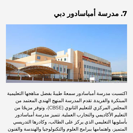
مستشفى في مركز دبي المالي العالمي: رعاية طبية عالمية
7. مدرسة أمباسادور دبي
المستوى في دبي
صالات رياضية في مركز دبي المالي العالمي: حيث يلتقي اللياقة
البدنية بأسلوب حياة الأعمال
أندر سيارة في العالم: أساطير السيارات التي لا تُقدر بثمن
منصات التداول في الإمارات العربية المتحدة: دليل للمستثمرين
العصريين
اكتسبت مدرسة أمباسادور سمعةً طيبةً بفضل مناهجها التعليمية
نادي شاطئ العائلة في دبي: حيث يلتقي المرح بالاسترخاء
المبتكرة والفريدة. تقدم المدرسة المنهج الهندي المعتمد من
المجلس المركزي للتعليم الثانوي (CBSE)، وتوفر مزيجًا من
التعليم الأكاديمي والتجارب العملية. تتميز مدرسة أمباسادور
أفضل مدارس البكالوريا الدولية في دبي: دليل شامل لأولياء
الأمور
بأسلوبها التعليمي الذي يركز على الطالب، وكادرها التدريسي
المتميز، واهتمامها ببرامج العلوم والتكنولوجيا والهندسة والفنون