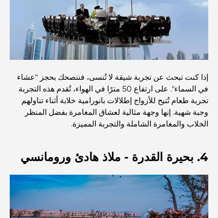
إفطار رمضاني لا يُنسى
المقاهي في منطقة الخليج التجاري: مزيج مثالي من القهوة
والمجتمع
مطاعم دبي الحائزة على نجمة ميشلان: جولة مغامرة لعشاق
إذا كنت تبحث عن تجربة شيقة لا تُنسى، فننصحك بحجز "عشاء
الطعام
في السماء". على ارتفاع 50 مترًا في الهواء، تُقدم هذه التجربة
تجربة طعام تُتيح للأزواج إطلالات بانورامية خلابة أثناء تناولهم
استكشاف مطاعم جميرا جولف إستيتس: دليل الطهي
وجبة شهية. إنها وجهة مثالية لعشاق المغامرة بفضل المنظر
الخلاب والمغامرة الشاملة والتجربة المميزة.
Dubai Horse Racing: Where Tradition Meets
Global Competition
4. بحيرة القدرة - ملاذ هادئ ورومانسي
المقاهي في نخلة جميرا: دليل لأفضل أماكن القهوة وأسلوب
الحياة في الجزيرة
أفضل وجبات الإفطار في دبي: اختياراتي المفضلة لعام 2026