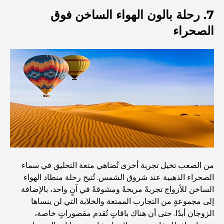
أنشطة يمكنك القيام بها في مركز دبي المالي العالمي:
7. رحلة بالون الهواء الساخن فوق
استكشف أكثر مناطق دبي حيوية
الصحراء
بطاقات الائتمان في الإمارات العربية المتحدة: دليل شامل
للإنفاق الذكي
مستشفى في مركز دبي المالي العالمي: رعاية طبية عالمية
المستوى في دبي
صالات رياضية في مركز دبي المالي العالمي: حيث يلتقي اللياقة
البدنية بأسلوب حياة الأعمال
أندر سيارة في العالم: أساطير السيارات التي لا تُقدر بثمن
من الصعب تخيل تجربة أخرى تُضاهي متعة التحليق في سماء
الصحراء الذهبية عند شروق الشمس. تُتيح رحلة منطاد الهواء
منصات التداول في الإمارات العربية المتحدة: دليل للمستثمرين
الساخن للأزواج تجربةً مريحةً ومشوقةً في آنٍ واحد، بالإضافة
العصريين
إلى مجموعةٍ من التجارب الممتعة والخلابة التي لن ينساها
الزوجان أبدًا. حتى أن هناك باقاتٍ تُقدم مقصوراتٍ خاصة،