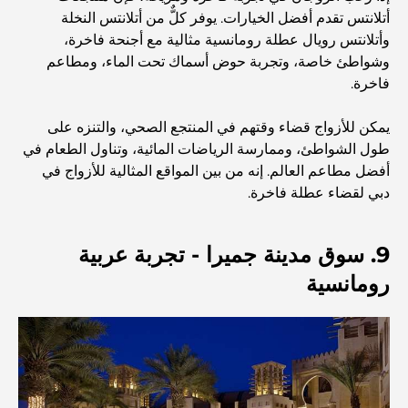
أتلانتس تقدم أفضل الخيارات. يوفر كلٌّ من أتلانتس النخلة
وأتلانتس رويال عطلة رومانسية مثالية مع أجنحة فاخرة،
حضانة أطفال في دبي هيلز: دليل للآباء
وشواطئ خاصة، وتجربة حوض أسماك تحت الماء، ومطاعم
فاخرة.
أفضل المقاهي في وسط مدينة دبي: دليل شامل لعشاق القهوة
يمكن للأزواج قضاء وقتهم في المنتجع الصحي، والتنزه على
طول الشواطئ، وممارسة الرياضات المائية، وتناول الطعام في
أفضل مطاعم العالم. إنه من بين المواقع المثالية للأزواج في
أغلى سيارات مرسيدس التي تم تصنيعها على الإطلاق
دبي لقضاء عطلة فاخرة.
الانتقال إلى دبي من أستراليا: دليل شامل للانتقال
9. سوق مدينة جميرا - تجربة عربية
رومانسية
رحلة سفاري فاخرة ليلية في دبي: ملاذ فاخر
أغلى سيارات تسلا: الابتكار يلتقي بالأداء