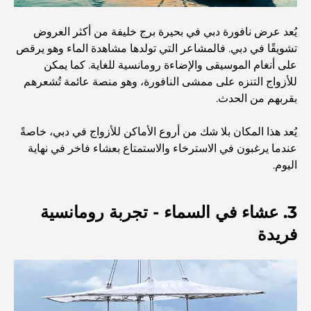
أفضل المدارس القريبة من داماك هيلز 2: دليل للعائلات
يُعد عرض نافورة دبي في بحيرة برج خليفة من أكثر العروض
تشويقًا في دبي. فالمشاعر التي تولدها مشاهدة الماء وهو يرقص
على أنغام الموسيقى والإضاءة رومانسية للغاية. كما يمكن
أفضل المطاعم الهندية في دبي: رحلة طهي
للأزواج التنزه على ممشى النافورة، وهو منصة عائمة تُشعرهم
بقربهم من الحدث.
اكتشف ممشى نخلة جميرا: جولة بين الفخامة والإطلالات الخلابة
يُعد هذا المكان بلا شك من أروع الأماكن للأزواج في دبي، خاصةً
عندما يرغبون في الاسترخاء والاستمتاع بعشاء فاخر في نهاية
أفضل المناطق للسكن في دبي مع العائلة: اكتشف أفضل
اليوم.
الخيارات
3. عشاء في السماء - تجربة رومانسية
فنادق الخمس نجوم في دبي: فخامة لا مثيل لها لكل مسافر
فريدة
أشياء يمكنك القيام بها في وسط مدينة دبي: دليلك الشامل
أفضل أماكن الإفطار في دبي: أفضل 7 أماكن لا تُضاهى لتجربة