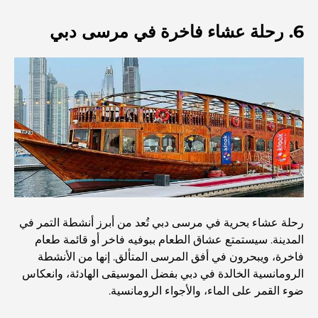
المجتمعات السكنية المطلة على الواجهة البحرية في دبي: حياة
6. رحلة عشاء فاخرة في مرسى دبي
فاخرة على شاطئ البحر
أفضل البنوك في دبي للمقيمين الأجانب: دليل مصرفي شامل
أفضل مطاعم شرائح اللحم في دبي: دليل لعشاق اللحوم
أغلى دولة في العالم: تصنيف عالمي لتكاليف المعيشة
دليل صالات الرياضة في داماك هيلز: أفضل خيارات اللياقة
رحلة عشاء بحرية في مرسى دبي تُعد من أبرز أنشطة التمر في
البدنية في المنطقة المحيطة
المدينة. سيستمتع عشاق الطعام ببوفيه فاخر أو قائمة طعام
فاخرة، ويبحرون في أفق المرسى المتألق. إنها من الأنشطة
الرومانسية الخالدة في دبي بفضل الموسيقى الهادئة، وانعكاس
أفضل مراكز التسوق في دبي للتسوق والترفيه
ضوء القمر على الماء، والأجواء الرومانسية.