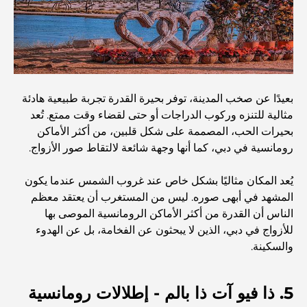
كيفية الحصول على قرض عقاري في دبي: الدليل الشامل
مخطط تلال الغاف الرئيسي: معيار جديد للحياة المتكاملة في
بعيدًا عن صخب المدينة، توفر بحيرة القدرة تجربة طبيعية هادئة
دبي
مثالية للتنزه وركوب الدراجات أو حتى لقضاء وقت ممتع. تُعد
بحيرات الحب، المصممة على شكل قلبين، من أكثر الأماكن
منازل متوافقة مع مبادئ فاستو: دليل عملي لتحقيق التوازن
رومانسية في دبي، كما أنها وجهة شائعة لالتقاط صور الأزواج.
والانسجام
يُعد المكان مثاليًا بشكل خاص عند غروب الشمس عندما يكون
أفضل شركات تنسيق الحدائق في دبي: تحويل المساحات
المشهد في أبهى صوره. ليس من المستغرب أن يعتقد معظم
الخارجية
الناس أن القدرة من أكثر الأماكن الرومانسية الموصى بها
للأزواج في دبي، الذين لا يبحثون عن الفخامة، بل عن الهدوء
أفضل شركات نقل الأثاث في دبي: دليل شامل
والسكينة.
نخلة جبل علي مقابل نخلة جميرا: مقارنة واضحة لمشتري
5. ذا فيو آت ذا بالم - إطلالات رومانسية
العقارات الأذكياء