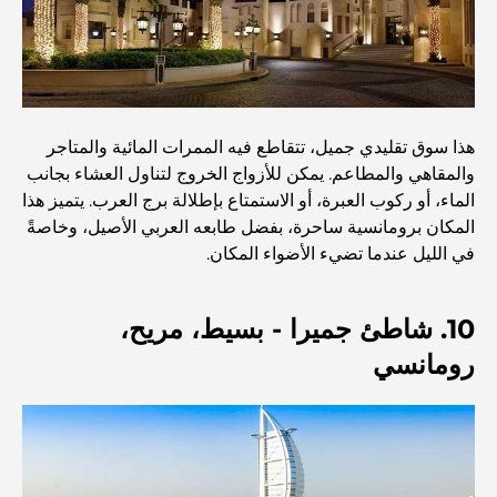
مطاعم الوصل: أشهر أماكن تناول الطعام في دبي
أغنى عشر دول في العالم
هذا سوق تقليدي جميل، تتقاطع فيه الممرات المائية والمتاجر
والمقاهي والمطاعم. يمكن للأزواج الخروج لتناول العشاء بجانب
الماء، أو ركوب العبرة، أو الاستمتاع بإطلالة برج العرب. يتميز هذا
أنشطة يمكنك القيام بها مع الأطفال في دبي: دليل عائلي شامل
المكان برومانسية ساحرة، بفضل طابعه العربي الأصيل، وخاصةً
في الليل عندما تضيء الأضواء المكان.
أفضل المنتجعات الشاطئية في دبي لقضاء عطلة فاخرة
10. شاطئ جميرا - بسيط، مريح،
رومانسي
أماكن رومانسية في دبي للحظات لا تُنسى
أفضل إقامة محلية في دبي: أفضل الفنادق والمنتجعات