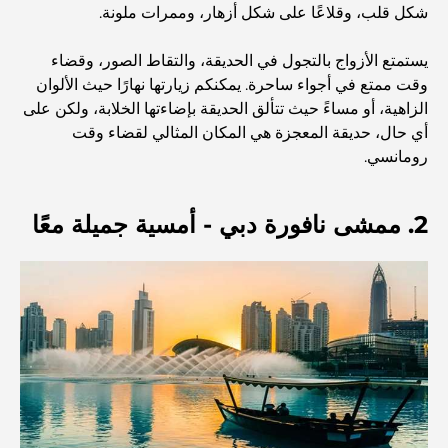
شكل قلب، وقلاعًا على شكل أزهار، وممرات ملونة.
أفضل 7 نوادي رياضية في دبي هيلز: اللياقة البدنية في أبهى
صورها
يستمتع الأزواج بالتجول في الحديقة، والتقاط الصور، وقضاء
وقت ممتع في أجواء ساحرة. يمكنكم زيارتها نهارًا حيث الألوان
الزاهية، أو مساءً حيث تتألق الحديقة بإضاءتها الخلابة، ولكن على
الدليل الأمثل لمطاعم الطعام الفاخر في نخلة جميرا
أي حال، حديقة المعجزة هي المكان المثالي لقضاء وقت
رومانسي.
اكتشف أفضل وجبة إفطار في منطقة الخليج التجاري، دبي
2. ممشى نافورة دبي - أمسية جميلة معًا
المستشفيات الحكومية في دبي: رعاية صحية شاملة للجميع
أغلى سيارة لامبورغيني على الإطلاق: قائمة هواة الجمع
أغلى مدارس جيمس في دبي: دليل شامل للآباء