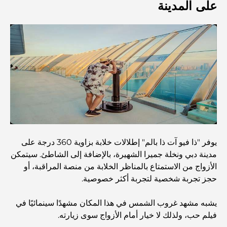
على المدينة
اكتشف جزيرة القمر في دبي: دليلك الأمثل
استكشاف المواقع التاريخية في دبي: رحلة عبر الزمن
أفضل 7 مطاعم في خور دبي لتناول الطعام فيها
أفضل المدارس في دبي مارينا: دليل مناسب للعائلات
يوفر "ذا فيو آت ذا بالم" إطلالات خلابة بزاوية 360 درجة على
مدينة دبي ونخلة جميرا الشهيرة، بالإضافة إلى الشاطئ. سيتمكن
الأزواج من الاستمتاع بالمناظر الخلابة من منصة المراقبة، أو
مطاعم في دبي هيلز: أفضل أماكن تناول الطعام في مركز متنامٍ
حجز تجربة شخصية لتجربة أكثر خصوصية.
يشبه مشهد غروب الشمس في هذا المكان مشهدًا سينمائيًا في
أفضل ملاعب الجولف للبطولات في دبي
فيلم حب، ولذلك لا خيار أمام الأزواج سوى زيارته.