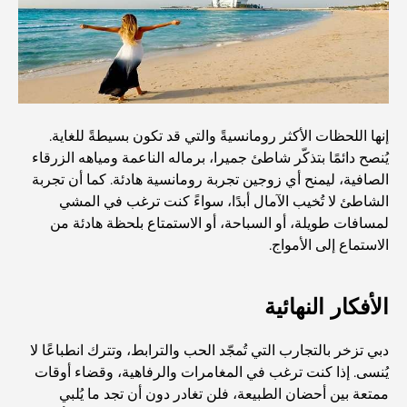
أفضل المطاعم لتناول غداء عمل في مركز دبي المالي العالمي
أغلى ماركات الملابس في العالم
إنها اللحظات الأكثر رومانسيةً والتي قد تكون بسيطةً للغاية.
العمارة العثمانية: إرث غني من الفن والثقافة والإمبراطورية
يُنصح دائمًا بتذكّر شاطئ جميرا، برماله الناعمة ومياهه الزرقاء
الصافية، ليمنح أي زوجين تجربة رومانسية هادئة. كما أن تجربة
الشاطئ لا تُخيب الآمال أبدًا، سواءً كنت ترغب في المشي
كيف تختار مستشارًا ماليًا في دبي؟
لمسافات طويلة، أو السباحة، أو الاستمتاع بلحظة هادئة من
الاستماع إلى الأمواج.
أغلى الطائرات الخاصة: نظرة على عالم الرفاهية في عالم
الطيران للمليارديرات
الأفكار النهائية
أغلى خواتم الخطوبة في العالم
دبي تزخر بالتجارب التي تُمجّد الحب والترابط، وتترك انطباعًا لا
يُنسى. إذا كنت ترغب في المغامرات والرفاهية، وقضاء أوقات
ممتعة بين أحضان الطبيعة، فلن تغادر دون أن تجد ما يُلبي