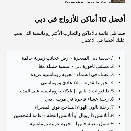
Beat the Heat in Style
أفضل 10 أماكن للأزواج في دبي
Top 7 Busiest Airports in the World: Hub of Global
Travel
فيما يلي قائمة بالأماكن والتجارب الأكثر رومانسية التي يجب
Abu Dhabi vs Dubai: A Practical Comparison for
عليك أخذها في الاعتبار.
Investors and Residents
1. حديقة دبي المعجزة - أرض عجائب زهرية حالمة
Best Schools in Downtown Dubai: A Guide for
2. ممشى نافورة دبي - أمسية جميلة معًا
Families
3. عشاء في السماء - تجربة رومانسية فريدة
أشياء يمكنك القيام بها في دبي خلال فصل الصيف: دليلك الأمثل
4. بحيرة القدرة - ملاذ هادئ ورومانسي
للتغلب على الحرارة
5. ذا فيو آت ذا بالم - إطلالات رومانسية على المدينة
6. رحلة عشاء فاخرة في مرسى دبي
أفضل الهدايا الفاخرة للرجال: أفكار هدايا مميزة وخالدة
7. رحلة بالون الهواء الساخن فوق الصحراء
8. أتلانتس ذا رويال أو أتلانتس النخلة - إقامة لشخصين
9. سوق مدينة جميرا - تجربة عربية رومانسية
Best Hotels in Business Bay, Dubai: Your Ultimate
Guide